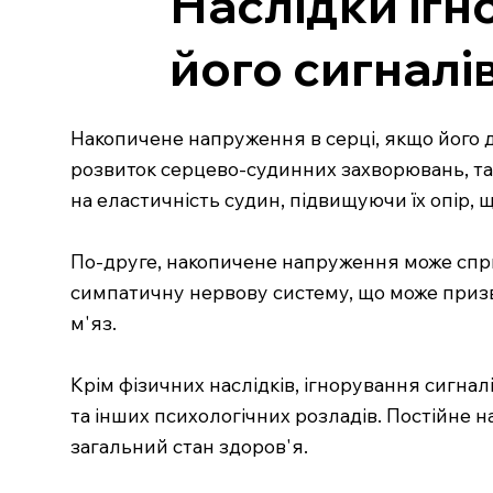
Наслідки ігн
його сигналі
Накопичене напруження в серці, якщо його д
розвиток серцево-судинних захворювань, таки
на еластичність судин, підвищуючи їх опір,
По-друге, накопичене напруження може спри
симпатичну нервову систему, що може приз
м'яз.
Крім фізичних наслідків, ігнорування сигналі
та інших психологічних розладів. Постійне 
загальний стан здоров'я.