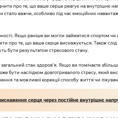
ідчити про те, що ваше серце реагує на внутрішнє н
ти стало важче, особливо під час емоційних наванта
ності. Якщо раніше ви могли займатися спортом чи 
чити про те, що ваше серце виснажується. Також слід 
уть бути результатом стресового стану.
загальний стан здоров’я. Якщо ви помічаєте збільш
може бути наслідком довготривалого стресу, який вис
ження та можливої корекції способу життя чи лікуван
виснаження серця через постійне внутрішнє нап