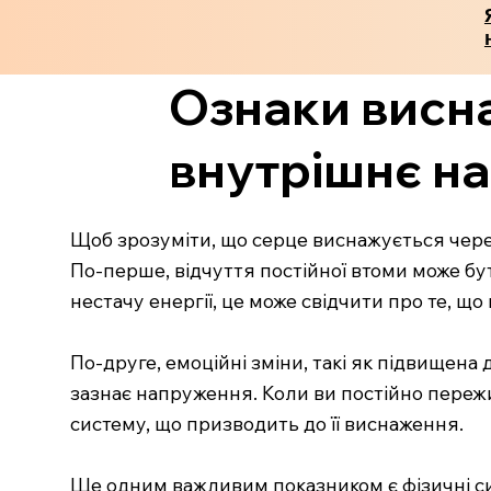
Ознаки висн
внутрішнє н
Щоб зрозуміти, що серце виснажується через
По-перше, відчуття постійної втоми може бути
нестачу енергії, це може свідчити про те, щ
По-друге, емоційні зміни, такі як підвищена
зазнає напруження. Коли ви постійно пережи
систему, що призводить до її виснаження.
Ще одним важливим показником є фізичні сим