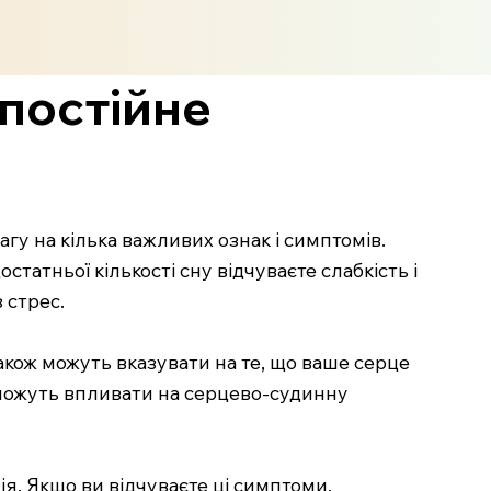
постійне
у на кілька важливих ознак і симптомів.
татньої кількості сну відчуваєте слабкість і
 стрес.
також можуть вказувати на те, що ваше серце
, можуть впливати на серцево-судинну
я. Якщо ви відчуваєте ці симптоми,