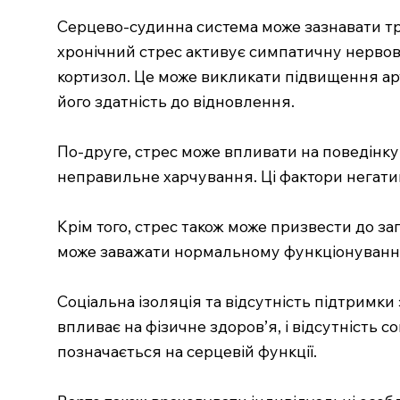
Серцево-судинна система може зазнавати три
хронічний стрес активує симпатичну нервову
кортизол. Це може викликати підвищення арт
його здатність до відновлення.
По-друге, стрес може впливати на поведінк
неправильне харчування. Ці фактори негати
Крім того, стрес також може призвести до з
може заважати нормальному функціонуванню
Соціальна ізоляція та відсутність підтрим
впливає на фізичне здоров’я, і відсутність с
позначається на серцевій функції.