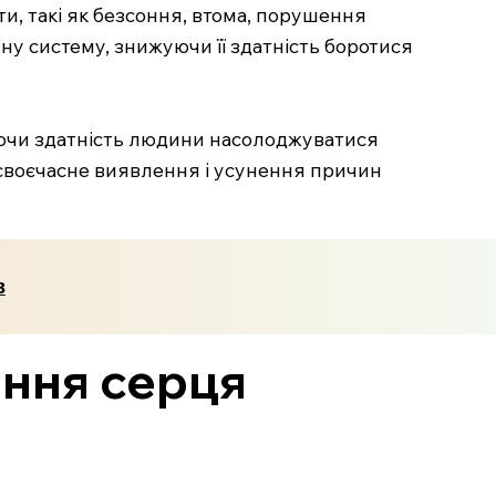
и, такі як безсоння, втома, порушення
ну систему, знижуючи її здатність боротися
уючи здатність людини насолоджуватися
є своєчасне виявлення і усунення причин
в
ння серця