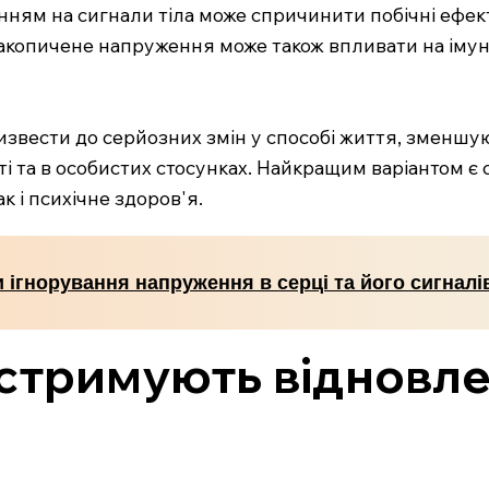
анням на сигнали тіла може спричинити побічні ефект
Накопичене напруження може також впливати на імун
ризвести до серйозних змін у способі життя, зменш
ті та в особистих стосунках. Найкращим варіантом 
к і психічне здоров'я.
 ігнорування напруження в серці та його сигналі
стримують відновле