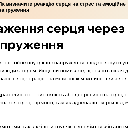
Як визначити реакцію серця на стрес та емоційне
напруження
аження серця через 
апруження
 постійне внутрішнє напруження, слід звернути уваг
 індикатором. Якщо ви помічаєте, що навіть після дос
о ваше серце працює на межі своїх можливостей через
 дратівливість, тривожність або депресивні настрої, 
ваєте стрес, гормони, такі як адреналін і кортизол
птоми, такі як біль у грудях, серцебиття або аритмі