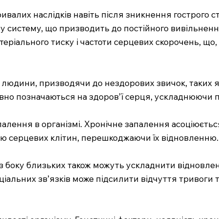
валих наслідків навіть після зникнення гострого с
 систему, що призводить до постійного вивільнення 
еріального тиску і частоти серцевих скорочень, що,
у людини, призводячи до нездорових звичок, таких 
вно позначаються на здоров’ї серця, ускладнюючи 
апалення в організмі. Хронічне запалення асоціюєть
 серцевих клітин, перешкоджаючи їх відновленню.
ки з боку близьких також можуть ускладнити віднов
оціальних зв’язків може підсилити відчуття тривоги 