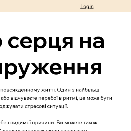
Login
 серця на
апруження
в повсякденному житті. Один з найбільш
або відчуваєте перебої в ритмі, це може бути
оджувати стресові ситуації.
 без видимої причини. Ви можете також
 У деяких випадках люди відчувають