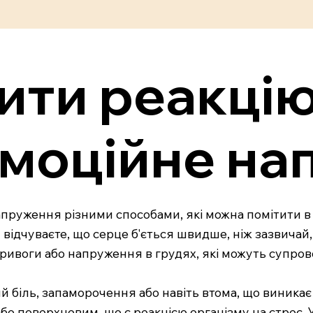
ити реакцію
емоційне н
напруження різними способами, які можна помітити 
відчуваєте, що серце б'ється швидше, ніж зазвичай, 
тривоги або напруження в грудях, які можуть супров
 біль, запаморочення або навіть втома, що виникає
бо поверхневим, що є реакцією організму на стрес.