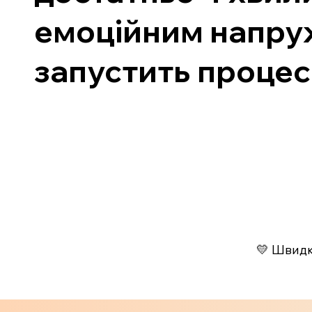
емоційним напруж
запустить процес
💛 Швидко