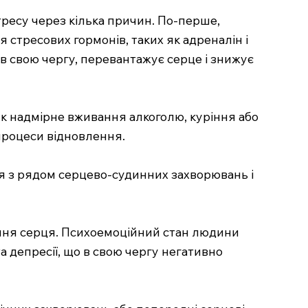
тресу через кілька причин. По-перше,
стресових гормонів, таких як адреналін і
 в свою чергу, перевантажує серце і знижує
як надмірне вживання алкоголю, куріння або
процеси відновлення.
ся з рядом серцево-судинних захворювань і
лення серця. Психоемоційний стан людини
та депресії, що в свою чергу негативно