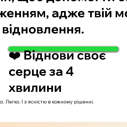
енням, адже твій м
 відновлення.
❤️ Віднови своє
серце за 4
хвилини
. Легко. І з ясністю в кожному рішенні.