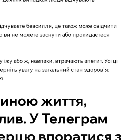
ідчуваєте безсилля, це також може свідчити
що ви не можете заснути або прокидаєтеся
жу або ж, навпаки, втрачають апетит. Усі ці
ерніть увагу на загальний стан здоров'я:
я.
стиною життя,
лив. У Телеграм
серцю впоратися з