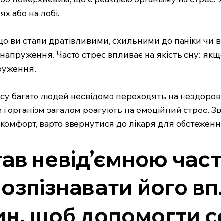
х або на лобі.
що ви стали дратівливими, схильними до паніки чи в
 напруження. Часто стрес впливає на якість сну: як
руження.
есу багато людей несвідомо переходять на нездорову ї
 і організм загалом реагують на емоційний стрес. Зв
искомфорт, варто звернутися до лікаря для обстеженн
 став невід’ємною ча
озпізнавати його вп
ин, щоб допомогти 