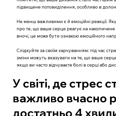
підвищене потовиділення, особливо в долоня
Не менш важливими є й емоційні реакції. Як
про те, що ваше серце реагує на накопичене
вночі, це може бути ознакою емоційного нап
Слідкуйте за своїм харчуванням: під час стр
зміни можуть вказувати на те, що ваше серце
якщо ви часто відчуваєте болі в серці або д
У світі, де стрес
важливо вчасно р
достатньо 4 хвил