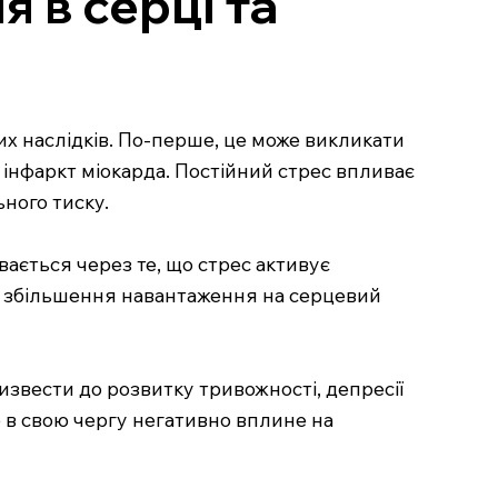
 в серці та
х наслідків. По-перше, це може викликати
 інфаркт міокарда. Постійний стрес впливає
ного тиску.
ається через те, що стрес активує
і збільшення навантаження на серцевий
ризвести до розвитку тривожності, депресії
 в свою чергу негативно вплине на