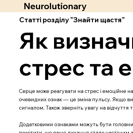
Neurolutionary
Статті розділу "Знайти щастя"
Як визнач
стрес та 
Серце може реагувати на стрес і емоційне 
очевидних ознак — це зміна пульсу. Якщо ви 
сигналом. Також зверніть увагу на відчуття 
Додатковими ознаками можуть бути головний
помітити, що ваше дихання стало частішим а