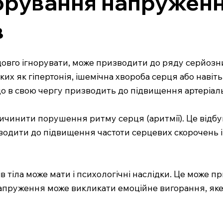
орування напруження
в
овго ігнорувати, може призводити до ряду серйозни
х як гіпертонія, ішемічна хвороба серця або навіть
 що в свою чергу призводить до підвищення артеріаль
чинити порушення ритму серця (аритмії). Це відбув
водити до підвищення частоти серцевих скорочень 
в тіла може мати і психологічні наслідки. Це може п
напруження може викликати емоційне вигорання, яке