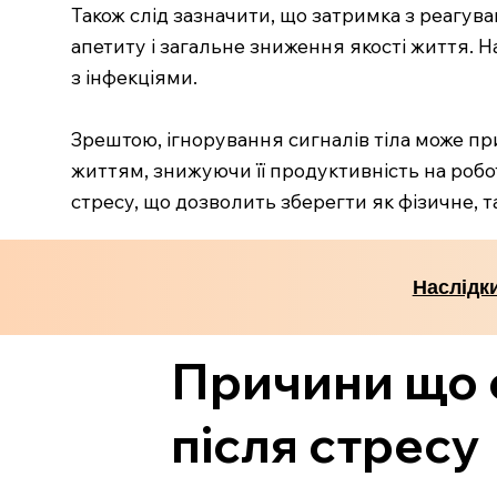
Також слід зазначити, що затримка з реагув
апетиту і загальне зниження якості життя. 
з інфекціями.
Зрештою, ігнорування сигналів тіла може п
життям, знижуючи її продуктивність на робо
стресу, що дозволить зберегти як фізичне, та
Наслідки
Причини що 
після стресу