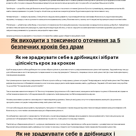
Другий крок — визначте свої пріоритети. Подумайте, що для вас важливо в житті та яких цілей ви хочете досягти. Це може бути здоров’я, особистісний
розвиток або стосунки з людьми. Визначивши пріоритети, ви зможете легше зрозуміти, які стосунки або ситуації вам більше не потрібні.
Третій крок — розробіть план дій. Визначте, як ви будете виходити з токсичного оточення. Це може бути поступовий відхід, зменшення контактів або
навіть повне розривання стосунків. Складіть чіткий план, що включає конкретні дії, які ви будете виконувати протягом певного часу.
Четвертий крок — знайдіть підтримку. Спілкуйтеся з людьми, яким довіряєте, та розповідайте їм про свої наміри. Вони можуть надати вам емоційну
підтримку та поради, а також допомогти залишатися на правильному шляху. Важливо мати у своєму житті людей, які підтримують ваші позитивні зміни.
П’ятий крок — дбайте про себе. Вихід з токсичного оточення може бути емоційно важким, тому важливо зосередитися на своєму добробуті. Займайтеся
активностями, які приносять вам радість, практикуйте медитацію або йогу, а також слідкуйте за своїм фізичним і психічним здоров’ям. Це допоможе
зміцнити вашу впевненість і дозволить легше пройти через зміни.
Ці кроки допоможуть вам вийти з токсичного оточення без зайвих драм і зберегти емоційний спокій.
Як виходити з токсичного оточення за 5
безпечних кроків без драм
Як не зраджувати себе в дрібницях і зібрати
цілісність крок за кроком
Щоб не зраджувати себе в дрібницях і поступово зібрати цілісність, важливо почати з усвідомлення власних цінностей і прагнень. Задумайся над тим, що
для тебе важливо в житті: які принципи та переконання ти хочеш підтримувати? Запиши їх, створивши список своїх цінностей. Це стане твоїм орієнтиром у
повсякденних рішеннях.
Наступним кроком є практика усвідомленості. Вчися слухати себе: що ти відчуваєш у різних ситуаціях? Чи відповідають твої дії твоїм цінностям? Регулярна
рефлексія допоможе тобі виявляти моменти, коли ти можеш зраджувати своїм переконанням, навіть у дрібницях. Задавай собі запитання: чому я роблю
те, що роблю? Чи задовольняє це мої потреби?
Також важливо навчитися говорити "ні" без почуття провини. Це допоможе тобі ставити межі, захищаючи свої інтереси та цінності. Визначай, які справи чи
зобов'язання не приносять тобі задоволення або суперечать твоїм принципам, і не бійтеся відмовлятись від них.
Не менш важливим є розвиток самосвідомості через ведення щоденника. Записуй свої думки, почуття та переживання, аналізуй їх. Це допоможе
зрозуміти, в яких ситуаціях ти відхиляєшся від своїх цінностей і чому.
Оточуй себе людьми, які розуміють і підтримують твої цінності. Спілкування з такими людьми підсилює твою мотивацію і вміння залишатися вірним собі.
Вони можуть стати твоїми союзниками в процесі збереження цілісності.
Не забувай про самоосвіту і саморозвиток. Читай книги, слухай лекції, відвідуй семінари, які розширюють твоє розуміння світу і твого місця в ньому. Це
допоможе тобі формувати більш чітке уявлення про те, ким ти є, та які цінності хочеш відстоювати.
Пам’ятай, що збереження цілісності – це процес, який вимагає часу і зусиль. Будь терплячим до себе, адже помилки – це невід’ємна частина навчання.
Відзначай свої досягнення, навіть найменші, і поступово ти зможеш створити життя, яке відповідає твоїм справжнім бажанням і цінностям.
Як не зраджувати себе в дрібницях і