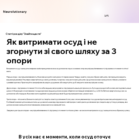
Neurolutionary
Login
Статті розділу "Знайти щастя"
Як витримати осуд і не
згорнути зі свого шляху за 3
опори
Витримати осуд і залишатися вірним своїм принципам можна за допомогою трьох основних опор: внутрішньої впевненості, підтримки оточення та чіткої
мети.
Перша опора – внутрішня впевненість. Важливо розуміти свої цінності і переконання. Твердо знайте, чому ви обрали свій шлях, і які принципи керують
вашими рішеннями. Регулярно звертайтеся до своїх досягнень та причин, чому ви почали цей шлях. Це допоможе вам залишатися стійким у моменти
сумнівів і критики. Практикуйте саморефлексію, ведіть щоденник або медитуйте, щоб зміцнити свою внутрішню основу.
Друга опора – підтримка оточення. Оточте себе людьми, які розуміють і підтримують ваші цілі. Це можуть бути друзі, родичі або колеги, які поділяють ваші
цінності. Взаємодія з позитивними та надихаючими людьми допоможе вам зберігати мотивацію і впевненість у собі. Не бійтеся звертатися до них за
допомогою або порадою. Важливо мати надійний соціальний круг, який буде підтримувати вас у важкі часи.
Третя опора – чітка мета. Визначте свої цілі та створіть план їх досягнення. Коли у вас є ясне уявлення про те, куди ви йдете, вам легше ігнорувати осуд.
Розбивайте великі цілі на менші етапи, що дозволить вам відслідковувати свій прогрес і святкувати досягнення. Це створить відчуття руху вперед, яке
допоможе вам залишатися мотивованим, незважаючи на зовнішній тиск.
Завдяки цим трьом опорам – внутрішній впевненості, підтримці оточення та чітким цілям – ви зможете витримати осуд і залишитися на обраному шляху.
В усіх нас є моменти, коли осуд оточує