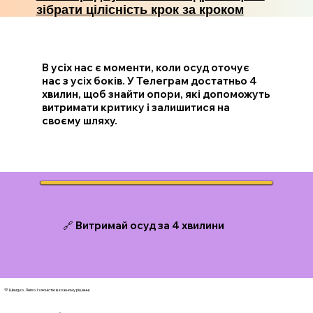
зібрати цілісність крок за кроком
В усіх нас є моменти, коли осуд оточує
нас з усіх боків. У Телеграм достатньо 4
хвилин, щоб знайти опори, які допоможуть
витримати критику і залишитися на
своєму шляху.
🔗 Витримай осуд за 4 хвилини
💛 Швидко. Легко. І з ясністю в кожному рішенні.