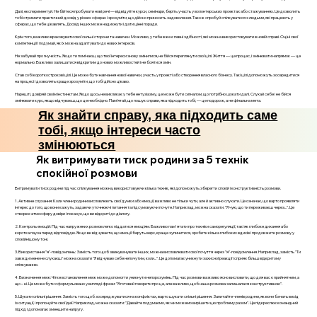
Далі, експериментуй. Не бійтеся пробувати нові речі — відвідуйте курси, семінари, беріть участь у волонтерських проектах або стажуваннях. Це дозволить
тобі отримати практичний досвід у різних сферах і зрозуміти, що дійсно приносить задоволення. Також спробуй спілкуватися з людьми, які працюють у
сферах, що тебе цікавлять. Досвід інших може надихнути і дати цінні поради.
Крім того, важливо враховувати свої сильні сторони та навички. Можливо, у тебе вже є певні здібності, які можна використовувати в новій справі. Оціні свої
компетенції і подумай, як їх можна адаптувати до нових інтересів.
Не забувай про гнучкість. Якщо ти помічаєш, що твої інтереси знову змінилися, не бійся переглянути свої цілі. Життя — це процес, і змінювати напрямок — це
нормально. Важливо залишатися відкритим до нових можливостей і не боятися змін.
Став собі короткострокові цілі. Це може бути навчання нової навички, участь у проекті або створення власного бізнесу. Такі цілі допоможуть зосередитися
на процесі і дозволять краще зрозуміти, що тобі дійсно цікаво.
Нарешті, довіряй своїм інстинктам. Якщо щось не викликає у тебе ентузіазму, це може бути сигналом, що потрібно шукати далі. Слухай себе і не бійся
змінювати курс, якщо відчуваєш, що це необхідно. Пам’ятай, що пошук справи, яка підходить тобі, — це подорож, а не фінальна мета.
Як знайти справу, яка підходить саме
тобі, якщо інтереси часто
змінюються
Як витримувати тиск родини за 5 технік
спокійної розмови
Витримувати тиск родини під час спілкування можна, використовуючи кілька технік, які допоможуть зберегти спокій і конструктивність розмови.
1. Активне слухання: Коли члени родини висловлюють свої думки або емоції, важливо не тільки чути, але й активно слухати. Це означає, що варто проявляти
інтерес до того, що вони кажуть, задаючи уточнюючі питання та підсумовуючи почуте. Наприклад, можна сказати: "Я чую, що ти переживаєш через...". Це
створює атмосферу довіри і показує, що ви відкриті до діалогу.
2. Контроль емоцій: Під час напружених розмов легко піддатися емоціям. Важливо пам'ятати про техніки саморегуляції, такі як глибоке дихання або
коротка пауза перед відповіддю. Якщо ви відчуваєте, що емоції беруть верх, краще зупинитися, зробити кілька глибоких вдихів і продовжити розмову у
спокійнішому тоні.
3. Використання "я"-повідомлень: Замість того щоб звинувачувати інших, можна висловлювати свої почуття через "я"-повідомлення. Наприклад, замість "Ти
завжди мене не слухаєш" можна сказати "Я відчуваю себе непочутим, коли...". Це допомагає уникнути захисної реакції і сприяє більш відкритому
спілкуванню.
4. Визначення меж: Чітке встановлення меж може допомогти уникнути непорозумінь. Під час розмови важливо ясно висловити, що для вас є прийнятним, а
що – ні. Це може бути сформульовано у вигляді фрази: "Я готовий говорити про це, але важливо, щоб наша розмова залишалася конструктивною".
5. Шукати спільні рішення: Замість того щоб зосереджуватися на конфліктах, варто шукати спільні рішення. Запитайте членів родини, як вони бачать вихід
із ситуації, і пропонуйте свої ідеї. Наприклад, можна сказати: "Давайте подумаємо, як ми можемо вирішити цю проблему разом". Це підкреслює командний
підхід і допомагає зменшити напругу.