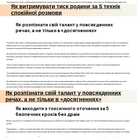
Залучення цих технік у повсякденні розмови може значно полегшити спілкування з родиною і знизити рівень стресу під час обговорення важливих тем.
Як витримувати тиск родини за 5 технік
спокійної розмови
Як розпізнати свій талант у повсякденних
речах, а не тільки в «досягненнях»
Розпізнати свій талант у повсякденних речах можна через уважне спостереження за своїми діями та реакціями в різних ситуаціях. Почніть із самоаналізу:
зверніть увагу на те, що приносить вам задоволення та енергію. Наприклад, якщо ви отримуєте радість від спілкування з людьми, можливо, ваш талант
полягає в комунікації або вмілому вирішенні конфліктів.
Досліджуйте свої звички та повсякденні заняття. Згадайте, чим ви займаєтеся у вільний час, що робите, коли не маєте обов’язків. Це можуть бути хобі, які
підказують про ваші схильності. Наприклад, якщо ви любите готувати для друзів і завжди отримуєте позитивні відгуки, це може свідчити про ваш талант у
кулінарії.
Також корисно звертати увагу на те, до чого вас тягне, коли ви стикаєтеся з труднощами. Якщо у вас є здатність швидко знаходити рішення чи
організовувати людей у складних ситуаціях, це може вказувати на лідерські якості або аналітичні здібності.
Спостереження за реакцією інших людей на ваші дії також може дати підказки. Якщо близькі або колеги часто просять вас поради або звертаються до вас
за допомогою у певних сферах, це може свідчити про те, що у вас є природні здібності в цій області.
Не забувайте також про емоційний відгук: як ви почуваєтеся під час виконання певних завдань? Якщо ви відчуваєте радощі або задоволення, це може
бути знаком того, що це ваша стихія. Важливо експериментувати, пробувати нові речі і не боятися вийти за межі звичного. Чим більше ви будете
досліджувати себе, тим легше буде виявити свої таланти у повсякденних моментах.
Як розпізнати свій талант у повсякденних
речах, а не тільки в «досягненнях»
Як виходити з токсичного оточення за 5
безпечних кроків без драм
Вихід з токсичного оточення може бути складним процесом, але його можна здійснити без зайвих драм. Ось п’ять безпечних кроків, які допоможуть вам у
цьому.
Перший крок — оцініть ситуацію. Важливо чітко зрозуміти, які саме аспекти оточення негативно впливають на вас. Записуйте свої думки і емоції, щоб
усвідомити, що саме вас турбує. Це допоможе вам зрозуміти, чи дійсно потрібно змінювати оточення, або ж ситуацію можна поліпшити іншими способами.