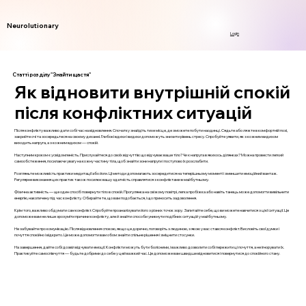
Neurolutionary
Login
Статті розділу "Знайти щастя"
Як відновити внутрішній спокій
після конфліктних ситуацій
Після конфлікту важливо дати собі час на відновлення. Спочатку знайдіть тихе місце, де зможете побути наодинці. Сядьте або ляжте в комфортній позі,
закрийте очі та зосередьтеся на своєму диханні. Глибокі вдихи і видихи допоможуть знизити рівень стресу. Спробуйте уявити, як з кожним видихом
виходить напруга, а з кожним вдихом — спокій.
Наступним кроком є усвідомленість. Прислухайтеся до своїх відчуттів: що відчуває ваше тіло? Чи є напруга в якихось ділянках? Можна провести легкий
самообстеження, посилаючи увагу на кожну частину тіла, щоб знайти зони напруги і поступово їх розслабити.
Розгляньте можливість практики медитації або йоги. Ці методи допомагають зосередитися на теперішньому моменті і зменшити емоційний вантаж.
Регулярне виконання цих практик також посилює вашу здатність справлятися з конфліктами в майбутньому.
Фізична активність — ще один спосіб повернути тіло в спокій. Прогулянка на свіжому повітрі, легка пробіжка або навіть танець може допомогти вивільнити
енергію, накопичену під час конфлікту. Обирайте те, що вам подобається, і що приносить задоволення.
Крім того, важливо обдумати сам конфлікт. Спробуйте проаналізувати його з різних точок зору. Запитайте себе, що ви можете навчитися з цієї ситуації. Це
допоможе вам не лише зрозуміти причини конфлікту, але й знайти способи уникнути подібних ситуацій у майбутньому.
Не забувайте про комунікацію. Після відновлення спокою, якщо це доречно, поговоріть з людиною, з якою у вас стався конфлікт. Висловіть свої думки і
почуття спокійно і відкрито. Це може допомогти вам обом знайти спільне рішення і зміцнити стосунки.
На завершення, дайте собі дозвіл відчувати емоції. Конфлікти можуть бути болісними, і важливо дозволити собі пережити ці почуття, а не ігнорувати їх.
Практикуйте самоспівчуття — будьте добрими до себе у цей важкий час. Це допоможе вам швидше відновитися і повернутися до спокійного стану.