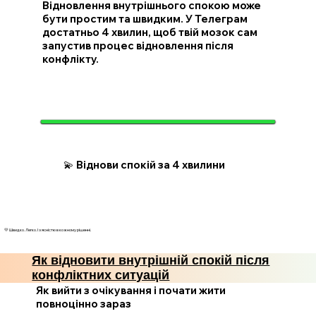
Відновлення внутрішнього спокою може
бути простим та швидким. У Телеграм
достатньо 4 хвилин, щоб твій мозок сам
запустив процес відновлення після
конфлікту.
💫 Віднови спокій за 4 хвилини
💛 Швидко. Легко. І з ясністю в кожному рішенні.
Як відновити внутрішній спокій після
конфліктних ситуацій
Як вийти з очікування і почати жити
повноцінно зараз