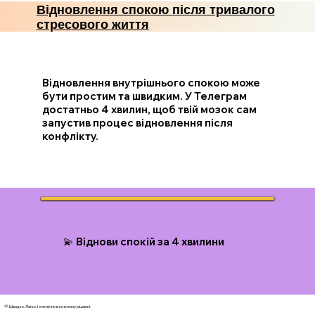
Відновлення спокою після тривалого
стресового життя
Відновлення внутрішнього спокою може
бути простим та швидким. У Телеграм
достатньо 4 хвилин, щоб твій мозок сам
запустив процес відновлення після
конфлікту.
💫 Віднови спокій за 4 хвилини
💛 Швидко. Легко. І з ясністю в кожному рішенні.