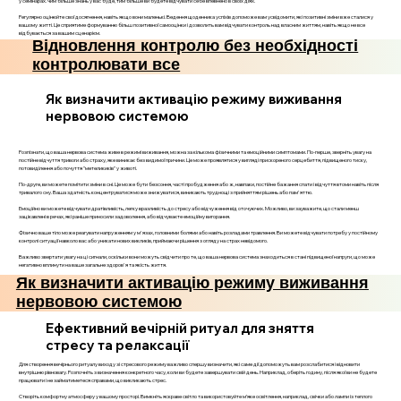
у семінарах. Чим більше знань у вас буде, тим більше ви будете відчувати себе впевнено в своїх діях.
Регулярно оцінюйте свої досягнення, навіть якщо вони маленькі. Ведення щоденника успіхів допоможе вам усвідомити, які позитивні зміни вже сталися у
вашому житті. Це сприятиме формуванню більш позитивної самооцінки і дозволить вам відчувати контроль над власним життям, навіть якщо не все
відбувається за вашим сценарієм.
Відновлення контролю без необхідності
контролювати все
Як визначити активацію режиму виживання
нервовою системою
Розпізнати, що ваша нервова система живе в режимі виживання, можна за кількома фізичними та емоційними симптомами. По-перше, зверніть увагу на
постійне відчуття тривоги або страху, яке виникає без видимої причини. Це може проявлятися у вигляді прискореного серцебиття, підвищеного тиску,
потовиділення або почуття "метеликиків" у животі.
По-друге, ви можете помітити зміни в сні. Це може бути безсоння, часті пробудження або ж, навпаки, постійне бажання спати і відчуття втоми навіть після
тривалого сну. Ваша здатність концентруватися може знижуватися, виникають труднощі з прийняттям рішень або пам'яттю.
Емоційно ви можете відчувати дратівливість, легку вразливість до стресу або відчуження від оточуючих. Можливо, ви зауважите, що стали менш
зацікавлені в речах, які раніше приносили задоволення, або відчуваєте емоційну вигорання.
Фізично ваше тіло може реагувати напруженням у м'язах, головними болями або навіть розладами травлення. Ви можете відчувати потребу у постійному
контролі ситуації навколо вас або уникати нових викликів, приймаючи рішення з огляду на страх невідомого.
Важливо звертати увагу на ці сигнали, оскільки вони можуть свідчити про те, що ваша нервова система знаходиться в стані підвищеної напруги, що може
негативно вплинути на ваше загальне здоров'я та якість життя.
Як визначити активацію режиму виживання
нервовою системою
Ефективний вечірній ритуал для зняття
стресу та релаксації
Для створення вечірнього ритуалу виходу зі стресового режиму важливо спершу визначити, які саме дії допоможуть вам розслабитися і відновити
внутрішню рівновагу. Розпочніть з визначення конкретного часу, коли ви будете завершувати свій день. Наприклад, оберіть годину, після якої ви не будете
працювати і не займатиметеся справами, що викликають стрес.
Створіть комфортну атмосферу у вашому просторі. Вимкніть яскраве світло та використовуйте м’яке освітлення, наприклад, свічки або лампи із теплого