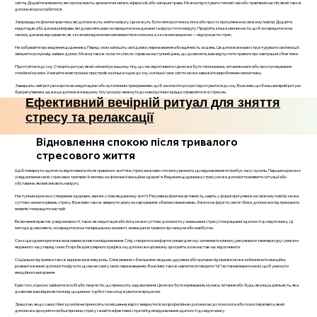
світла. Додайте елементи, які заспокоюють: ароматичні свічки, ефірні олії, або запашні трави. Можна підготувати теплий чай або трав’яний настій, який також
допоможе розслабитися.
Запровадьте фізичні практики, які допоможуть зняти напругу. Це можуть бути легкі розтяжки, йога або просто прогулянка на свіжому повітрі. Додайте
медитацію або дихальні вправи, які дозволять вам зосередитися на диханні та відпустити напругу. Приділіть кілька хвилин на те, щоб зосередитися на
своєму диханні, відчуваючи, як з кожним вдихом ви наповнюєтеся спокоєм, а з кожним видихом — відпускаєте стрес.
Не забувайте про ведення щоденника. Перед сном запишіть свої думки, переживання або вдячність за день. Це допоможе вам структурувати свої емоції і
звільнити розум від зайвих думок. Можна також скласти список справ на наступний день, що дозволить вам відпустити тривоги про завтрашні обов'язки.
Підготуйтеся до сну. Створіть ритуал, який сигналізує вашому тілу, що час відпочивати. Це може бути тепла ванна, читання книги або прослуховування
спокійної музики. Уникайте електронних пристроїв за кілька годин до сну, оскільки синє світло може заважати виробленню мелатоніну.
Завершіть свій ритуал короткою медитацією або аутогенним тренуванням, щоб заспокоїти розум і підготуватися до сну. Важливо, щоб ваш вечірній ритуал
був регулярним, адже це допоможе вашому тілу і розуму звикнути до нової рутини і краще справлятися зі стресом.
Ефективний вечірній ритуал для зняття
стресу та релаксації
Відновлення спокою після тривалого
стресового життя
Щоб повернути здатність відпочивати після тривалого життя в стресі, важливо спочатку визнати, що відновлення потребує часу і зусиль. Першим кроком є
усвідомлення своїх стресових тригерів і їх впливу на фізичне й емоційне здоров'я. Ведення щоденника стресу може допомогти виявити ситуації або
обставини, які викликають напругу.
Наступним кроком є створення здорових звичок у повсякденному житті. Регулярна фізична активність, навіть у формі прогулянок на свіжому повітрі, може
суттєво знизити рівень стресу. Важливо також звернути увагу на харчування: збалансоване меню, багате на фрукти, овочі і білки, допоможе підтримувати
енергію і покращити настрій.
Включення практик усвідомленості, таких як медитація або йога, може суттєво допомогти у зменшенні стресу і покращенні здатності до відпочинку. Ці
методи дозволяють зосередитися на теперішньому моменті, зменшуючи тривоги про минуле або майбутнє.
Сон є ще одним критично важливим аспектом відновлення. Слід створити комфортні умови для сну: затемнити кімнату, регулювати температуру і уникати
екранного часу перед сном. Розробка регулярного графіка сну допоможе організму зрозуміти, коли настав час відпочивати.
Соціальна підтримка також відіграє важливу роль. Спілкування з близькими людьми, друзями або групами підтримки може забезпечити емоційну
розвантаження і допомогти відчути, що ви не самі у своїх переживаннях. Важливо також навчитися говорити "ні" і встановлювати межі, щоб уникнути
емоційного вигорання.
Крім того, корисно займатися хобі або творчістю, що приносить задоволення. Це може бути малювання, музика, читання або будь-яка інша діяльність, яка
дозволяє вам відволіктися від щоденних турбот і насолоджуватися процесом.
Зрештою, якщо самостійні зусилля не приносять полегшення, варто звернутися за професійною допомогою до психолога або психотерапевта, який
допоможе зрозуміти глибші причини стресу і знайти ефективні стратегії для відновлення здатності до відпочинку.