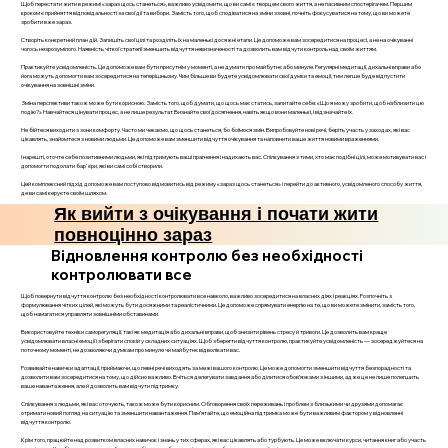
Щоб перестати жити в режимі «зараз щось станеться», важливо усвідомити, що ви самі є творцем свого життя, а не пасивним спостерігачем. Першим
кроком є прийняття відповідальності за свої дії та вибори. Замість того, щоб сподіватися на зміни ззовні, почніть фокусуватися на тому, що ви можете
зробити вже зараз.
Створіть конкретний план дій. Запишіть свої цілі та розділіть їх на маленькі досяжні етапи. Це допоможе вам зосередитися на процесі, а не на очікуванні
чогось незрозумілого. Наявність чіткої стратегії зменшить відчуття невизначеності та дозволить вам відчути контроль над своїм життям.
Практикуйте усвідомленість. Це допоможе вам бути присутнім у моменті, а не думати про майбутнє або минуле. Регулярні медитації, дихальні вправи або
йога можуть допомогти вам зосередитися на теперішньому. Чим більше ви будете усвідомлювати свої думки та емоції, тим легше буде відпустити
очікування на зовнішні зміни.
Зміна перспективи також може бути корисною. Замість того, щоб думати, що щось має статись, запитайте себе: «Що я можу зробити, щоб наблизити цю
подію?» Навчайтеся цінувати процес, а не лише результат. Визнайте свої досягнення, навіть якщо вони маленькі, і відзначайте їх.
Не бійтеся виходити з зони комфорту. Часто ми чекаємо, що щось станеться, бо боїмося змін. Випробовуйте нові речі, беріть участь у заходах, які вас
цікавлять, знайомтеся з новими людьми. Це допоможе вам зменшити відчуття очікування та наповнити ваше життя новими враженнями.
І нарешті, оточте себе позитивними людьми, які підтримують ваші прагнення і надихають вас. Спілкування з тими, хто має подібні цілі, може мотивувати вас і
допомогти подолати бар'єри, які ви самі собі створили.
Цей комплексний підхід допоможе вам поступово відмовитись від режиму «зараз щось станеться» і перейти до активного, усвідомленого способу життя,
де ви самі керуєте своїм шляхом.
Як вийти з очікування і почати жити
повноцінно зараз
Відновлення контролю без необхідності
контролювати все
Щоб повернути відчуття контролю без необхідності контролювати все навколо, важливо зосередитися на власних діях і реакціях. Розпочніть з
формулювання чітких цілей, які можуть бути досяжними та реалістичними. Це допоможе спрямувати енергію на те, що ви можете змінити, замість того,
щоб намагатися управляти зовнішніми обставинами.
Використовуйте техніки саморегуляції, такі як медитація або дихальні вправи, щоб знизити рівень стресу й тривоги. Це дозволить вам краще
усвідомлювати власні емоції і зберігати спокій у складних ситуаціях. Щоб зберегти відчуття контролю, практикуйте усвідомленість — зосереджуйтеся на
поточному моменті, не дозволяючи думкам про минуле чи майбутнє відволікати вас.
Розвивайте навички адаптації, приймаючи, що певні речі виходять за межі вашого контролю. Це може допомогти зменшити відчуття безпорадності та
дозволити вам зосередитися на тому, що дійсно важливо. Вчіться делегувати завдання або ділитися обов’язками з іншими, адже це не лише полегшить
ваше навантаження, але й дозволить вам відчути підтримку.
Спілкування з людьми, які вас оточують, також може бути корисним. Обговорення своїх переживань і проблем з близькими чи друзями допомагає
отримати новий погляд на ситуацію та зменшити навантаження. Пам’ятайте, що емоційна підтримка може бути важливим фактором у відновленні
відчуття контролю.
Крім того, працюйте над розвитком власних навичок і знань у тих сферах, які вас цікавлять або турбують. Це може включати курси, читання книг або участь