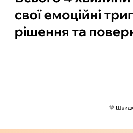
свої емоційні три
рішення та повер
💛 Швидко