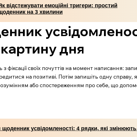
Як відстежувати емоційні тригери: простий
щоденник на 3 хвилини
енник усвідомленост
 картину дня
 фіксації своїх почуттів на момент написання: запиш
середитися на позитиві. Потім запишіть одну справу, 
озумінням або спостереженням про себе, що допомож
 щоденник усвідомленості: 4 рядки, які змінюють