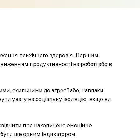
еження психічного здоров’я. Першим
зниженням продуктивності на роботі або в
ми, схильними до агресії або, навпаки,
ути увагу на соціальну ізоляцію: якщо ви
 свідчити про накопичене емоційне
ь бути ще одним індикатором.