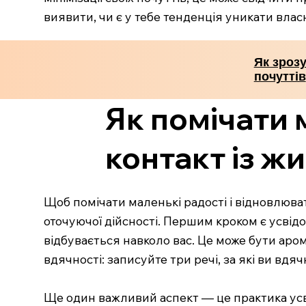
виявити, чи є у тебе тенденція уникати влас
Як зрозу
почуттів
Як помічати 
контакт із ж
Щоб помічати маленькі радості і відновлюват
оточуючої дійсності. Першим кроком є усвід
відбувається навколо вас. Це може бути аром
вдячності: записуйте три речі, за які ви вд
Ще один важливий аспект — це практика усв