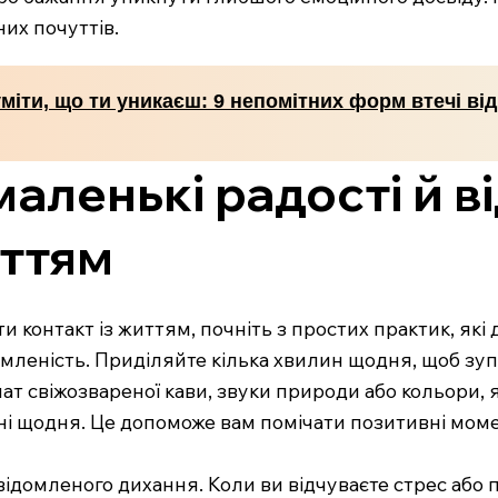
них почуттів.
міти, що ти уникаєш: 9 непомітних форм втечі від
маленькі радості й 
иттям
и контакт із життям, почніть з простих практик, які
омленість. Приділяйте кілька хвилин щодня, щоб зуп
ат свіжозвареної кави, звуки природи або кольори, 
ячні щодня. Це допоможе вам помічати позитивні моме
ідомленого дихання. Коли ви відчуваєте стрес або 