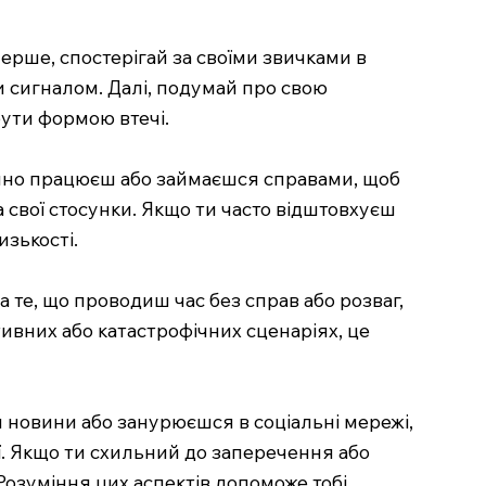
перше, спостерігай за своїми звичками в
ти сигналом. Далі, подумай про свою
бути формою втечі.
тійно працюєш або займаєшся справами, щоб
 свої стосунки. Якщо ти часто відштовхуєш
изькості.
а те, що проводиш час без справ або розваг,
тивних або катастрофічних сценаріях, це
ш новини або занурюєшся в соціальні мережі,
ії. Якщо ти схильний до заперечення або
 Розуміння цих аспектів допоможе тобі