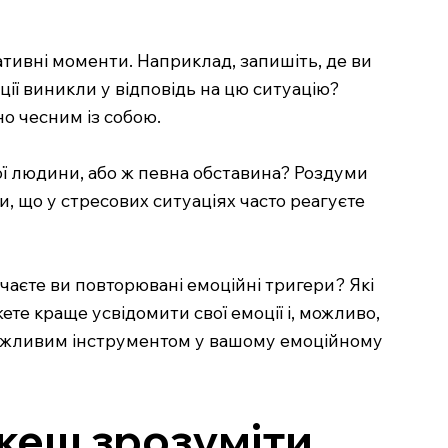
егативні моменти. Наприклад, запишіть, де ви
оції виникли у відповідь на цю ситуацію?
но чесним із собою.
шої людини, або ж певна обставина? Роздуми
, що у стресових ситуаціях часто реагуєте
чаєте ви повторювані емоційні тригери? Які
те краще усвідомити свої емоції і, можливо,
важливим інструментом у вашому емоційному
ожеш зрозуміти