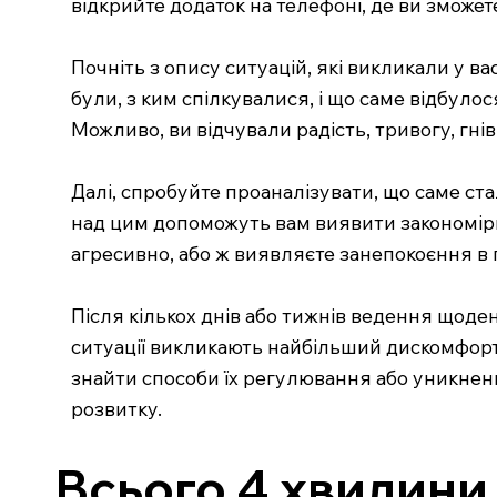
відкрийте додаток на телефоні, де ви зможет
Почніть з опису ситуацій, які викликали у ва
були, з ким спілкувалися, і що саме відбулос
Можливо, ви відчували радість, тривогу, гні
Далі, спробуйте проаналізувати, що саме ста
над цим допоможуть вам виявити закономірнос
агресивно, або ж виявляєте занепокоєння в 
Після кількох днів або тижнів ведення щоден
ситуації викликають найбільший дискомфорт а
знайти способи їх регулювання або уникне
розвитку.
Всього 4 хвилини 