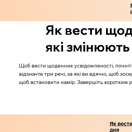
Як вести щод
які змінюють
Щоб вести щоденник усвідомленості, почніть з
відзначте три речі, за які ви вдячні, щоб зо
щоб встановити намір. Завершіть коротким р
Як вести
дня