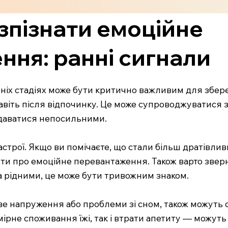
зпізнати емоційне
ня: ранні сигнали
ніх стадіях може бути критично важливим для збер
 навіть після відпочинку. Це може супроводжуватися 
здаватися непосильними.
трої. Якщо ви помічаєте, що стали більш дратівливи
ити про емоційне перевантаження. Також варто зверн
а рідними, це може бути тривожним знаком.
язове напруження або проблеми зі сном, також можуть
мірне споживання їжі, так і втрати апетиту — можут