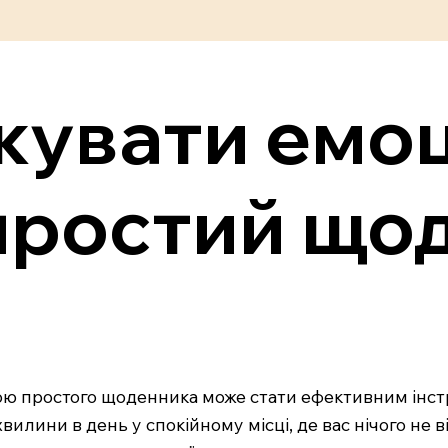
жувати емоц
простий що
ою простого щоденника може стати ефективним інст
 хвилини в день у спокійному місці, де вас нічого не