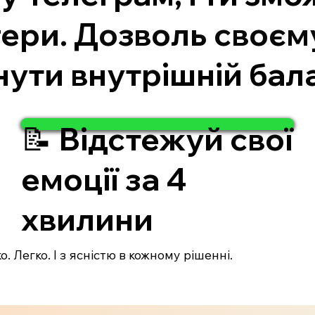
гери. Дозволь своєм
нути внутрішній бал
📝 Відстежуй свої
емоції за 4
хвилини
. Легко. І з ясністю в кожному рішенні.