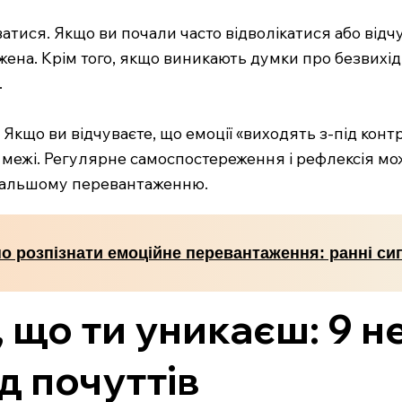
атися. Якщо ви почали часто відволікатися або відчу
ена. Крім того, якщо виникають думки про безвихідь
.
 Якщо ви відчуваєте, що емоції «виходять з-під кон
 межі. Регулярне самоспостереження і рефлексія мо
одальшому перевантаженню.
но розпізнати емоційне перевантаження: ранні си
, що ти уникаєш: 9 
д почуттів