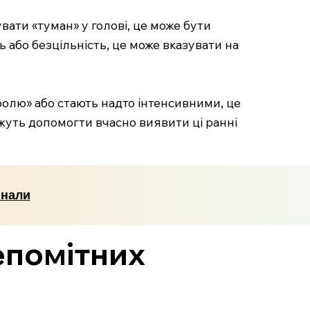
вати «туман» у голові, це може бути
 або безцільність, це може вказувати на
тролю» або стають надто інтенсивними, це
жуть допомогти вчасно виявити ці ранні
гнали
непомітних