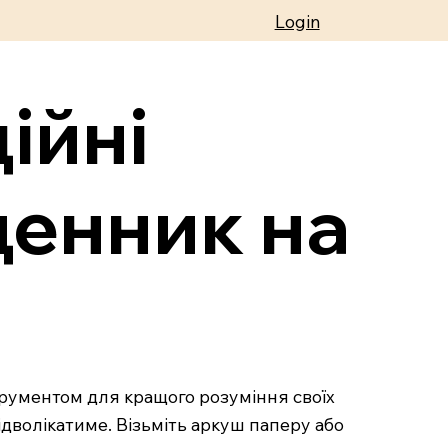
Login
ійні
денник на
рументом для кращого розуміння своїх
 відволікатиме. Візьміть аркуш паперу або