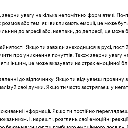
, зверни увагу на кілька непомітних форм втечі. По-
 розмов або тем, які викликають емоції, це може бу
льний до агресії або, навпаки, до депресії, це може 
зайнятості. Якщо ти завжди знаходишся в русі, пос
дчити про уникнення почуттів. Також зверни увагу на
яти іншим, це може вказувати на страх емоційної бл
авленні до відпочинку. Якщо ти відчуваєш провину з
алізуй свої думки. Якщо ти часто застрягаєш у нега
споживанні інформації. Якщо ти постійно переглядає
казником. І, нарешті, розглянь свої емоційні реакц
и про бажання уникнути глибшого емоційного досвіду.