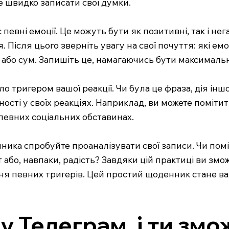
е швидко записати свої думки.
с певні емоції. Це можуть бути як позитивні, так і н
я. Після цього зверніть увагу на свої почуття: які ем
в або сум. Запишіть це, намагаючись бути максималь
ло тригером вашої реакції. Чи була це фраза, дія ін
ті у своїх реакціях. Наприклад, ви можете помітити
певних соціальних обставинах.
ника спробуйте проаналізувати свої записи. Чи помі
бо, навпаки, радість? Завдяки цій практиці ви зможе
ння певних тригерів. Цей простий щоденник стане 
у Телеграм, і ти зм