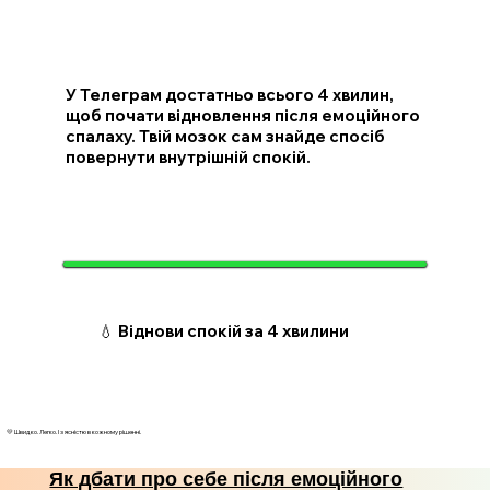
У Телеграм достатньо всього 4 хвилин,
щоб почати відновлення після емоційного
спалаху. Твій мозок сам знайде спосіб
повернути внутрішній спокій.
💧 Віднови спокій за 4 хвилини
💛 Швидко. Легко. І з ясністю в кожному рішенні.
Як дбати про себе після емоційного