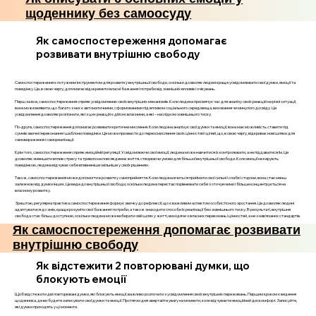
щоденнику без самоосуду
Як самоспостереження допомагає
розвивати внутрішню свободу
Самоспостереження є потужним інструментом для розвитку внутрішньої свободи, оскільки дозволяє людині краще усвідомлювати свої думки, емоції та
поведінку. Це, в свою чергу, допомагає відокремити власні бажання і потреби від зовнішніх впливів і очікувань.
Перш за все, самоспостереження сприяє усвідомленню своїх внутрішніх механізмів. Коли людина присвячує час для аналізу своїх реакцій на різні ситуації,
вона може виявити, що багато з них є автоматичними, сформованими під впливом соціального середовища, виховання чи минулого досвіду. Це
усвідомлення дозволяє розпізнати, які з цих реакцій є дійсно власними, а які – наслідком зовнішнього тиску.
По-друге, самоспостереження допомагає розвивати критичне мислення. Коли людина аналізує свої думки та емоції, вона має можливість ставити під
сумнів звичні переконання і шаблони поведінки. Це може призвести до переосмислення своїх цінностей і цілей, що, в свою чергу, відкриває нові шляхи для
самовираження і самореалізації.
Крім того, самоспостереження сприяє емоційній регуляції. Усвідомлюючи свої емоції, людина може навчитися їх контролювати, а не піддаватися їм. Це
дозволяє зменшити вплив стресу та тривоги на повсякденне життя, створюючи умови для більшої внутрішньої свободи. Коли емоції не керують
поведінкою, людина відчуває себе впевненіше і вільніше у своїх рішеннях.
Також, самоспостереження може допомогти в розвитку самоприйняття. Коли людина вчиться приймати свої сильні і слабкі сторони, вона стає менш
залежною від думки інших. Це веде до внутрішньої свободи, оскільки людина перестає порівнювати себе з оточуючими і більше концентрується на
власному розвитку.
Зрештою, регулярна практика самоспостереження формує звичку до рефлексії, що є важливим аспектом особистісного зростання. Це дозволяє людині
адаптуватися до змін, краще розуміти свої бажання і потреби, а також знаходити способи їх реалізації без зовнішнього тиску. В результаті, внутрішня
свобода стає більш доступною, оскільки людина може вибирати свій шлях у житті, виходячи з власних переконань і цінностей, а не з нав’язаних стандартів.
Як самоспостереження допомагає розвивати
внутрішню свободу
Як відстежити 2 повторювані думки, що
блокують емоції
Щоб відстежити дві повторювані думки, які блокують емоції, важливо розпочати з усвідомлення своїх внутрішніх переживань. Першим кроком є ведення
щоденника, де ви будете записувати свої думки та емоції. Протягом дня звертайте увагу на моменти, коли відчуваєте емоційний дискомфорт. Записуйте,
які думки приходять у ці моменти.