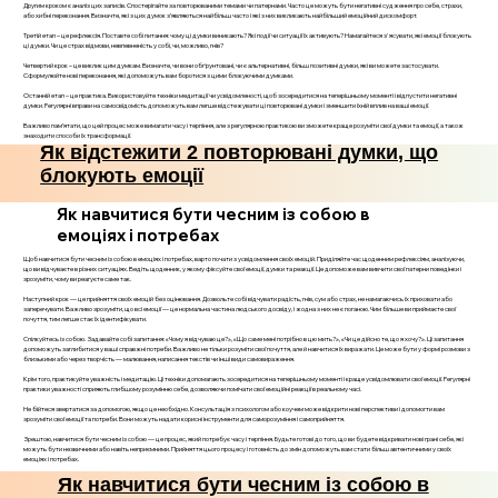
Другим кроком є аналіз цих записів. Спостерігайте за повторюваними темами чи патернами. Часто це можуть бути негативні судження про себе, страхи,
або хибні переконання. Визначте, які з цих думок з’являються найбільш часто і які з них викликають найбільший емоційний дискомфорт.
Третій етап – це рефлексія. Поставте собі питання: чому ці думки виникають? Які події чи ситуації їх активують? Намагайтеся з'ясувати, які емоції блокують
ці думки. Чи це страх відмови, невпевненість у собі, чи, можливо, гнів?
Четвертий крок – це виклик цим думкам. Визначте, чи вони обґрунтовані, чи є альтернативні, більш позитивні думки, які ви можете застосувати.
Сформулюйте нові переконання, які допоможуть вам боротися з цими блокуючими думками.
Останній етап – це практика. Використовуйте техніки медитації чи усвідомленості, щоб зосередитися на теперішньому моменті і відпустити негативні
думки. Регулярні вправи на самосвідомість допоможуть вам легше відстежувати ці повторювані думки і зменшити їхній вплив на ваші емоції.
Важливо пам’ятати, що цей процес може вимагати часу і терпіння, але з регулярною практикою ви зможете краще розуміти свої думки та емоції, а також
знаходити способи їх трансформації.
Як відстежити 2 повторювані думки, що
блокують емоції
Як навчитися бути чесним із собою в
емоціях і потребах
Щоб навчитися бути чесним із собою в емоціях і потребах, варто почати з усвідомлення своїх емоцій. Приділяйте час щоденним рефлексіям, аналізуючи,
що ви відчуваєте в різних ситуаціях. Ведіть щоденник, у якому фіксуйте свої емоції, думки та реакції. Це допоможе вам вивчити свої патерни поведінки і
зрозуміти, чому ви реагуєте саме так.
Наступний крок — це прийняття своїх емоцій без оцінювання. Дозвольте собі відчувати радість, гнів, сум або страх, не намагаючись їх приховати або
заперечувати. Важливо зрозуміти, що всі емоції — це нормальна частина людського досвіду, і жодна з них не є поганою. Чим більше ви приймаєте свої
почуття, тим легше стає їх ідентифікувати.
Спілкуйтесь із собою. Задавайте собі запитання: «Чому я відчуваю це?», «Що саме мені потрібно в цю мить?», «Чи це дійсно те, що я хочу?». Ці запитання
допоможуть заглибитися у ваші справжні потреби. Важливо не тільки розуміти свої почуття, але й навчитися їх виражати. Це може бути у формі розмови з
близькими або через творчість — малювання, написання текстів чи інші види самовираження.
Крім того, практикуйте уважність і медитацію. Ці техніки допомагають зосередитися на теперішньому моменті і краще усвідомлювати свої емоції. Регулярні
практики уважності сприяють глибшому розумінню себе, дозволяючи помічати свої емоційні реакції в реальному часі.
Не бійтеся звертатися за допомогою, якщо це необхідно. Консультація з психологом або коучем може відкрити нові перспективи і допомогти вам
зрозуміти свої емоції та потреби. Вони можуть надати корисні інструменти для саморозуміння і самоприйняття.
Зрештою, навчитися бути чесним із собою — це процес, який потребує часу і терпіння. Будьте готові до того, що ви будете відкривати нові грані себе, які
можуть бути незвичними або навіть неприємними. Прийняття цього процесу і готовність до змін допоможуть вам стати більш автентичними у своїх
емоціях і потребах.
Як навчитися бути чесним із собою в