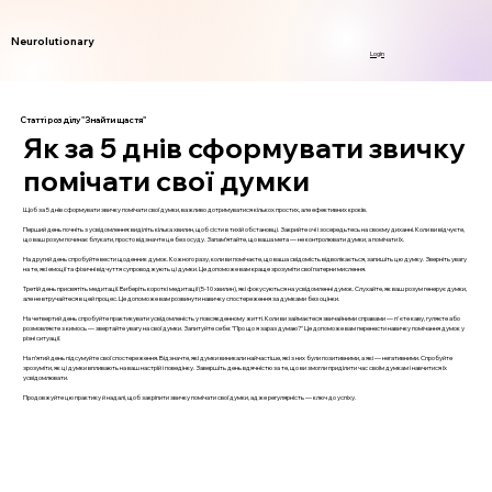
Neurolutionary
Login
Статті розділу "Знайти щастя"
Як за 5 днів сформувати звичку
помічати свої думки
Щоб за 5 днів сформувати звичку помічати свої думки, важливо дотримуватися кількох простих, але ефективних кроків.
Перший день почніть з усвідомлення: виділіть кілька хвилин, щоб сісти в тихій обстановці. Закрийте очі і зосередьтесь на своєму диханні. Коли ви відчуєте,
що ваш розум починає блукати, просто відзначте це без осуду. Запам’ятайте, що ваша мета — не контролювати думки, а помічати їх.
На другий день спробуйте вести щоденник думок. Кожного разу, коли ви помічаєте, що ваша свідомість відволікається, запишіть цю думку. Зверніть увагу
на те, які емоції та фізичні відчуття супроводжують ці думки. Це допоможе вам краще зрозуміти свої патерни мислення.
Третій день присвятіть медитації. Виберіть короткі медитації (5-10 хвилин), які фокусуються на усвідомленні думок. Слухайте, як ваш розум генерує думки,
але не втручайтеся в цей процес. Це допоможе вам розвинути навичку спостереження за думками без оцінки.
На четвертий день спробуйте практикувати усвідомленість у повсякденному житті. Коли ви займаєтеся звичайними справами — п'єте каву, гуляєте або
розмовляєте з кимось — звертайте увагу на свої думки. Запитуйте себе: "Про що я зараз думаю?" Це допоможе вам перенести навичку помічання думок у
різні ситуації.
На п’ятий день підсумуйте свої спостереження. Відзначте, які думки виникали найчастіше, які з них були позитивними, а які — негативними. Спробуйте
зрозуміти, як ці думки впливають на ваш настрій і поведінку. Завершіть день вдячністю за те, що ви змогли приділити час своїм думкам і навчитися їх
усвідомлювати.
Продовжуйте цю практику й надалі, щоб закріпити звичку помічати свої думки, адже регулярність — ключ до успіху.