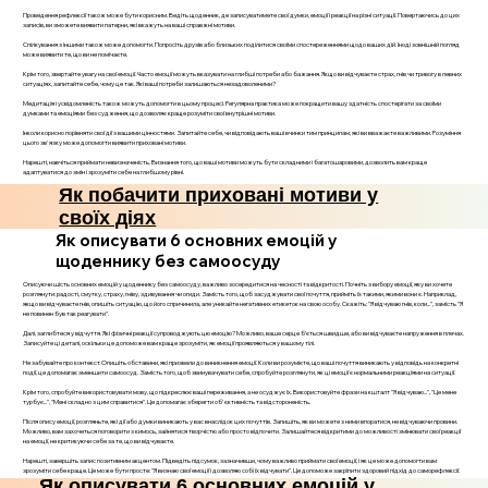
Проведення рефлексії також може бути корисним. Ведіть щоденник, де записуватимете свої думки, емоції і реакції на різні ситуації. Повертаючись до цих
записів, ви зможете виявити патерни, які вкажуть на ваші справжні мотиви.
Спілкування з іншими також може допомогти. Попросіть друзів або близьких поділитися своїми спостереженнями щодо ваших дій. Іноді зовнішній погляд
може виявити те, що ви не помічаєте.
Крім того, звертайте увагу на свої емоції. Часто емоції можуть вказувати на глибші потреби або бажання. Якщо ви відчуваєте страх, гнів чи тривогу в певних
ситуаціях, запитайте себе, чому це так. Які ваші потреби залишаються незадоволеними?
Медитація і усвідомленість також можуть допомогти в цьому процесі. Регулярна практика може покращити вашу здатність спостерігати за своїми
думками та емоціями без судження, що дозволяє краще розуміти свої внутрішні мотиви.
Інколи корисно порівняти свої дії з вашими цінностями. Запитайте себе, чи відповідають ваші вчинки тим принципам, які ви вважаєте важливими. Розуміння
цього зв'язку може допомогти виявити приховані мотиви.
Нарешті, навчіться приймати невизначеність. Визнання того, що ваші мотиви можуть бути складними і багатошаровими, дозволить вам краще
адаптуватися до змін і зрозуміти себе на глибшому рівні.
Як побачити приховані мотиви у
своїх діях
Як описувати 6 основних емоцій у
щоденнику без самоосуду
Описуючи шість основних емоцій у щоденнику без самоосуду, важливо зосередитися на чесності та відкритості. Почніть з вибору емоції, яку ви хочете
розглянути: радості, смутку, страху, гніву, здивування чи огиди. Замість того, щоб засуджувати свої почуття, прийміть їх такими, якими вони є. Наприклад,
якщо ви відчуваєте гнів, опишіть ситуацію, що його спричинила, але уникайте негативних етикеток на свою особу. Скажіть: "Я відчуваю гнів, коли...", замість "Я
не повинен був так реагувати".
Далі, заглибтеся у відчуття. Які фізичні реакції супроводжують цю емоцію? Можливо, ваше серце б’ється швидше, або ви відчуваєте напруження в плечах.
Записуйте ці деталі, оскільки це допоможе вам краще зрозуміти, як емоції проявляються у вашому тілі.
Не забувайте про контекст. Опишіть обставини, які призвели до виникнення емоції. Коли ви розумієте, що ваші почуття виникають у відповідь на конкретні
події, це допомагає зменшити самоосуд. Замість того, щоб звинувачувати себе, спробуйте розглянути, як ці емоції є нормальними реакціями на ситуації.
Крім того, спробуйте використовувати мову, що підкреслює ваші переживання, а не осуджує їх. Використовуйте фрази на кшталт "Я відчуваю...", "Це мене
турбує...", "Мені складно з цим справитися". Це допомагає зберегти об'єктивність та відстороненість.
Після опису емоції, розгляньте, які дії або думки виникають у вас внаслідок цих почуттів. Запишіть, як ви можете з ними впоратися, не відчуваючи провини.
Можливо, вам захочеться поговорити з кимось, зайнятися творчістю або просто відпочити. Залишайтеся відкритими до можливості змінювати свої реакції
на емоції, не критикуючи себе за те, що ви відчуваєте.
Нарешті, завершіть запис позитивним акцентом. Підведіть підсумок, зазначивши, чому важливо приймати свої емоції, і як це може допомогти вам
зрозуміти себе краще. Це може бути просте: "Я визнаю свої емоції і дозволяю собі їх відчувати". Це допоможе закріпити здоровий підхід до саморефлексії.
Як описувати 6 основних емоцій у