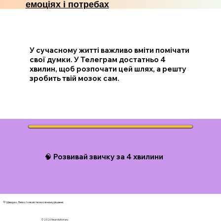
емоціях і потребах
У сучасному житті важливо вміти помічати
свої думки. У Телеграм достатньо 4
хвилин, щоб розпочати цей шлях, а решту
зробить твій мозок сам.
🧠 Розвивай звичку за 4 хвилини
💛 Швидко. Легко. І з ясністю в кожному рішенні.
© 2026 N
eurolutionary