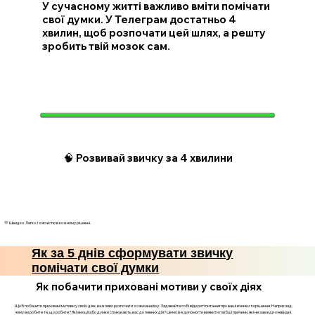
У сучасному житті важливо вміти помічати
свої думки. У Телеграм достатньо 4
хвилин, щоб розпочати цей шлях, а решту
зробить твій мозок сам.
🧠 Розвивай звичку за 4 хвилини
💛 Швидко. Легко. І з ясністю в кожному рішенні.
Як за 5 днів сформувати звичку
помічати свої думки
Як побачити приховані мотиви у своїх діях
Щоб побачити приховані мотиви у своїх діях, важливо розпочати з самоаналізу. Задавайте собі відкриті питання про ваші вчинки та рішення. Наприклад,
чому ви робите те, що робите? Які емоції або думки спонукають вас до певних дій? Це може допомогти виявити глибші причини, які не завжди очевидні.