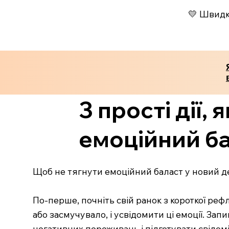
💛 Швидко
3 прості дії,
емоційний ба
Щоб не тягнути емоційний баласт у новий де
По-перше, почніть свій ранок з короткої реф
або засмучувало, і усвідомити ці емоції. Зап
негативних переживань і підготувати свідомі