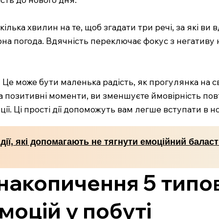
ілька хвилин на те, щоб згадати три речі, за які ви 
арна погода. Вдячність переключає фокус з негативу
 Це може бути маленька радість, як прогулянка на с
а позитивні моменти, ви зменшуєте ймовірність по
оції. Ці прості дії допоможуть вам легше вступати в
 дії, які допомагають не тягнути емоційний балас
накопичення 5 типо
моцій у побуті