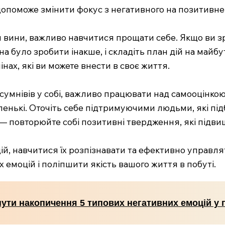
о допоможе змінити фокус з негативного на позитивне
 вини, важливо навчитися прощати себе. Якщо ви зр
на було зробити інакше, і складіть план дій на май
ах, які ви можете внести в своє життя.
сумнівів у собі, важливо працювати над самооцінкою.
ленькі. Оточіть себе підтримуючими людьми, які підб
— повторюйте собі позитивні твердження, які підви
ій, навчитися їх розпізнавати та ефективно управля
моцій і поліпшити якість вашого життя в побуті.
нути накопичення 5 типових негативних емоцій у 