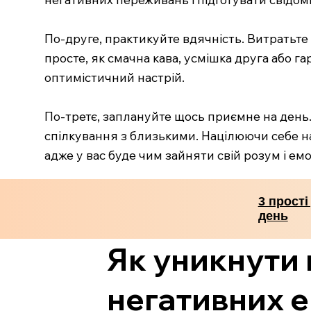
По-друге, практикуйте вдячність. Витратьте к
просте, як смачна кава, усмішка друга або г
оптимістичний настрій.
По-третє, заплануйте щось приємне на день.
спілкування з близькими. Націлюючи себе н
адже у вас буде чим зайняти свій розум і ем
3 прості
день
Як уникнути 
негативних е