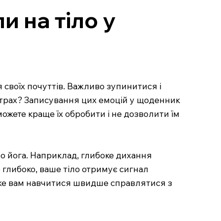
и на тіло у
своїх почуттів. Важливо зупинитися і
 страх? Записування цих емоцій у щоденник
ожете краще їх обробити і не дозволити їм
бо йога. Наприклад, глибоке дихання
 глибоко, ваше тіло отримує сигнал
оже вам навчитися швидше справлятися з