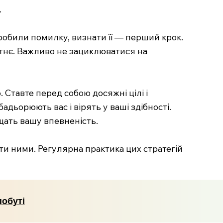
.
обили помилку, визнати її — перший крок.
бутнє. Важливо не зациклюватися на
 Ставте перед собою досяжні цілі і
адьорюють вас і вірять у ваші здібності.
щать вашу впевненість.
ти ними. Регулярна практика цих стратегій
побуті