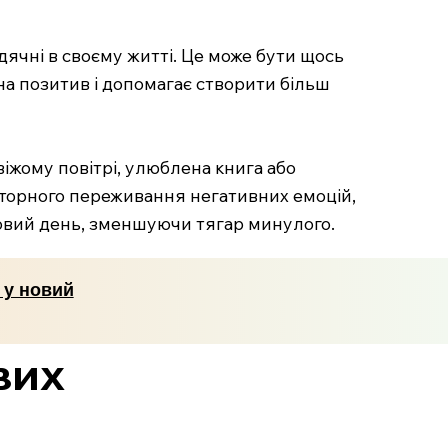
вдячні в своєму житті. Це може бути щось
 на позитив і допомагає створити більш
віжому повітрі, улюблена книга або
вторного переживання негативних емоцій,
 новий день, зменшуючи тягар минулого.
т у новий
вих