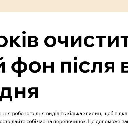
років очисти
 фон після
 дня
ння робочого дня виділіть кілька хвилин, щоб відклю
росто дайте собі час на перепочинок. Це допоможе ва