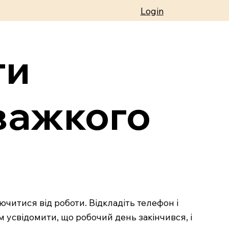
Login
ти
 важкого
читися від роботи. Відкладіть телефон і
м усвідомити, що робочий день закінчився, і