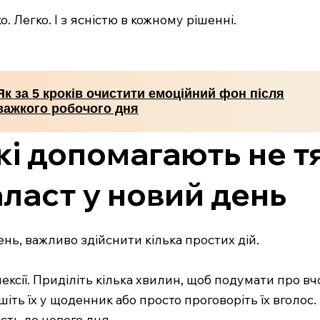
. Легко. І з ясністю в кожному рішенні.
Як за 5 кроків очистити емоційний фон після
важкого робочого дня
 які допомагають не 
ласт у новий день
нь, важливо здійснити кілька простих дій.
лексії. Приділіть кілька хвилин, щоб подумати про вч
ишіть їх у щоденник або просто проговоріть їх вголо
сть до нового дня.