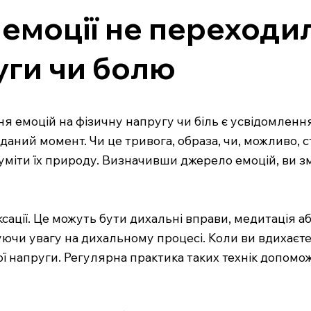
 емоції не переходил
уги чи болю
емоцій на фізичну напругу чи біль є усвідомлення 
 даний момент. Чи це тривога, образа, чи, можливо,
міти їх природу. Визначивши джерело емоцій, ви зм
сації. Це можуть бути дихальні вправи, медитація а
ючи увагу на дихальному процесі. Коли ви вдихаєте
ї напруги. Регулярна практика таких технік допом