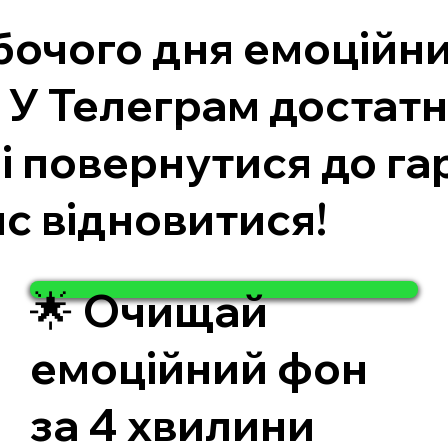
бочого дня емоційн
У Телеграм достатн
і повернутися до гар
с відновитися!
🌟 Очищай
емоційний фон
за 4 хвилини