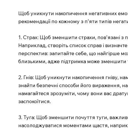
Щоб уникнути накопичення негативних емоцій
рекомендації по кожному з п’яти типів негат
1. Страх: Щоб зменшити страхи, пов’язані з
Наприклад, створіть список справ і визначте
перспектив: запитайте себе, що найгірше мож
близькими, адже підтримка може зменшити 
2. Гнів: Щоб уникнути накопичення гніву, на
знайти безпечні способи його вираження, нап
намагайтеся зрозуміти, чому вони вас дратую
заспокоїтися.
3. Туга: Щоб зменшити почуття туги, важлив
насолоджуватися моментами щастя, наприклад