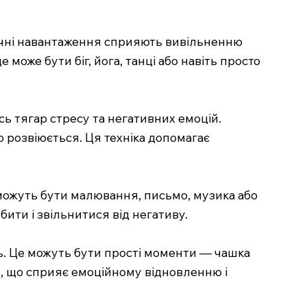
зичні навантаження сприяють вивільненню
 може бути біг, йога, танці або навіть просто
весь тягар стресу та негативних емоцій.
 розвіюється. Ця техніка допомагає
 можуть бути малювання, письмо, музика або
бити і звільнитися від негативу.
нь. Це можуть бути прості моменти — чашка
в, що сприяє емоційному відновленню і