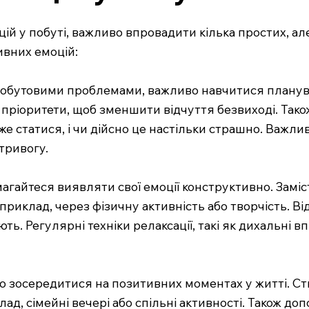
 у побуті, важливо впровадити кілька простих, але
ивних емоцій:
 побутовими проблемами, важливо навчитися планува
 пріоритети, щоб зменшити відчуття безвиході. Тако
е статися, і чи дійсно це настільки страшно. Важли
тривогу.
магайтеся виявляти свої емоції конструктивно. Заміс
риклад, через фізичну активність або творчість. Від
ть. Регулярні техніки релаксації, такі як дихальні 
о зосередитися на позитивних моментах у житті. Ств
, сімейні вечері або спільні активності. Також до