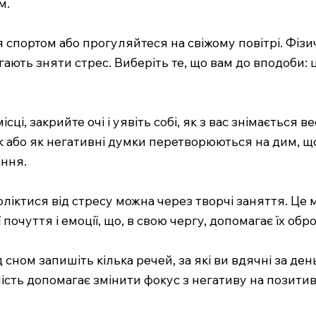
м.
я спортом або прогуляйтеся на свіжому повітрі. Фі
ають зняти стрес. Виберіть те, що вам до вподоби: це
ісці, закрийте очі і уявіть собі, як з вас знімається 
 або як негативні думки перетворюються на дим, що
ання.
оліктися від стресу можна через творчі заняття. Це
почуття і емоції, що, в свою чергу, допомагає їх обро
сном запишіть кілька речей, за які ви вдячні за де
ність допомагає змінити фокус з негативу на позити