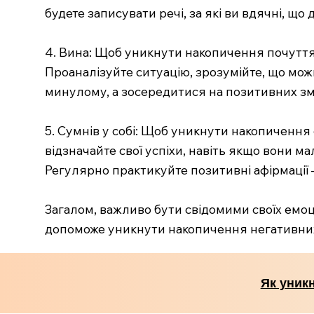
будете записувати речі, за які ви вдячні, щ
4. Вина: Щоб уникнути накопичення почуття
Проаналізуйте ситуацію, зрозумійте, що мож
минулому, а зосередитися на позитивних змін
5. Сумнів у собі: Щоб уникнути накопичення 
відзначайте свої успіхи, навіть якщо вони ма
Регулярно практикуйте позитивні афірмації 
Загалом, важливо бути свідомими своїх емоц
допоможе уникнути накопичення негативних е
Як уник