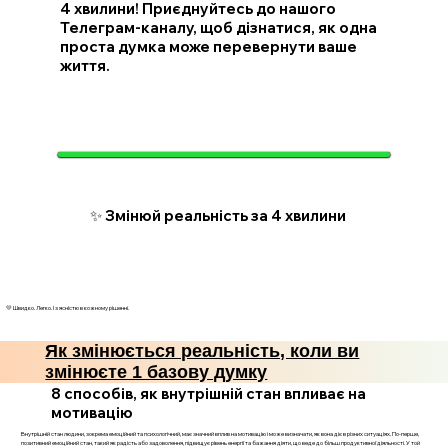
4 хвилини! Приєднуйтесь до нашого
Телеграм-каналу, щоб дізнатися, як одна
проста думка може перевернути ваше
життя.
✨ Змінюй реальність за 4 хвилини
💛 Швидко. Легко. І з ясністю в кожному рішенні.
Як змінюється реальність, коли ви
змінюєте 1 базову думку
8 способів, як внутрішній стан впливає на
мотивацію
Внутрішній стан людини, зокрема емоційний та психологічний, має значний вплив на мотивацію і може визначати, як вона діє в різних ситуаціях. По-перше,
позитивний емоційний стан, такий як радість або задоволення, підвищує рівень енергії та бажання діяти, що веде до більш продуктивної діяльності. У той