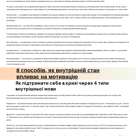
же час негативні емоції, такі як тривога чи депресія, можуть знижувати мотивацію, викликаючи відчуття безсилля або апатії.
По-друге, самооцінка також відіграє важливу роль. Люди з високою самооцінкою більше схильні до досягнення цілей і спроб нових речей, тоді як низька
самооцінка може призводити до страху невдачі та ухилення від ризикованих ситуацій. Це, в свою чергу, обмежує можливості для розвитку та зростання.
Третій аспект — це наявність внутрішньої мотивації. Коли людина займається тим, що їй дійсно цікаво, її внутрішній стан наповнений позитивними емоціями,
що підсилює бажання виконувати завдання. Внутрішня мотивація, у свою чергу, часто є більш стійкою, ніж зовнішні чинники, такі як винагороди або
покарання.
Четвертий фактор — це стрес. Високий рівень стресу може істотно знизити мотивацію, оскільки людина може відчувати перевантаження і втрату
контролю над ситуацією. Це часто призводить до прокрастинації або ухилення від виконання завдань.
П'ятий момент полягає в когнітивному сприйнятті. Як людина сприймає свої можливості та виклики, може впливати на її рішучість. Оптимістичний погляд на
ситуацію підвищує мотивацію, тоді як песимістичний може призвести до відчуття безвиході.
Шостий аспект — це підтримка з боку оточення. Соціальна підтримка може значно покращити внутрішній стан, що, в свою чергу, підвищує мотивацію. Коли
людина відчуває, що її цінують і підтримують, вона більше готова вкладати зусилля в досягнення своїх цілей.
Сьомий фактор — це емоційна стабільність. Люди, які можуть ефективно керувати своїми емоціями, зазвичай проявляють більшу стійкість у досягненні
цілей. Вони здатні адаптуватися до змін і залишатися мотивованими, навіть якщо стикаються з труднощами.
Восьмий момент — це здатність до рефлексії. Люди, які регулярно аналізують свої думки і почуття, можуть краще розуміти свої потреби і бажання, що
допомагає їм підтримувати високу мотивацію. Рефлексія дозволяє виявляти проблеми і шукати шляхи їх вирішення, що, в свою чергу, підвищує внутрішній
стан і мотивацію до дій.
8 способів, як внутрішній стан
впливає на мотивацію
Як підтримати себе в кризі через 4 типи
внутрішньої мови
У кризових ситуаціях важливо використовувати внутрішню мову, щоб підтримати себе і знайти сили для подолання труднощів. Існує чотири типи
внутрішньої мови, які можуть бути корисними в таких моментах.
Перший тип – підтримуюча мова. Це внутрішній діалог, який заохочує і підбадьорює. Важливо говорити собі фрази на кшталт: "Ти впораєшся з цим", "Ти вже
проходив через складні часи, і ти зможеш знову". Такі слова допомагають знизити рівень тривоги та підвищити самооцінку, адже вірити в себе – це перший
крок до виходу з кризи.
Другий тип – аналітична мова. Тут важливо об’єктивно оцінити ситуацію, розглянути всі аспекти і можливі варіанти дій. Запитайте себе: "Які ресурси у мене
є?", "Які кроки я можу зробити, щоб покращити ситуацію?" Це допоможе взяти контроль над ситуацією в свої руки і знайти практичні рішення для виходу з
кризи.
Третій тип – конструктивна мова. Вона полягає у формулюванні позитивних намірів і цілей. Наприклад, можна сказати собі: "Я хочу навчитися новому, щоб
підвищити свої шанси в майбутньому" або "Я зосереджуся на тому, що можу контролювати". Це допомагає направити енергію в конструктивне русло і
зосередитися на позитивних змінах.