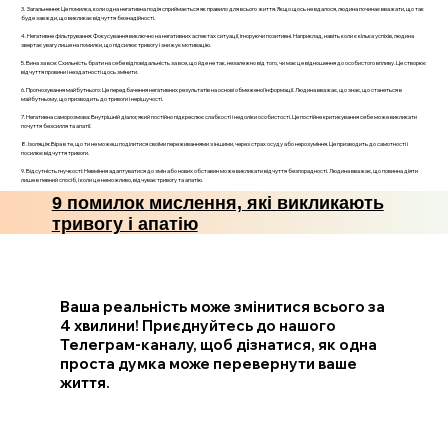
3. Загальнення: Це помилка, коли одна негативна подія сприймається як правило для всього життя. Якщо щось не вдалося, людина починає вважати, що так
буде завжди, що викликає відчуття безнадійності.
4. Негативне фільтрування: Фокусування виключно на негативних аспектах ситуації, ігноруючи позитивні. Наприклад, навіть коли є кілька успіхів, людина
звертає увагу лише на помилки, що підсилює тривогу і знижує мотивацію.
5. Вина за все: Схильність брати на себе відповідальність за все, що йде не так, незалежно від того, чи має це відношення до особистого впливу. Це створює
відчуття провини і нездатності щось змінити.
6. Прогнозування майбутнього: Це передбачення негативних результатів на основі обмеженої інформації. Людина вважає, що знає, що станеться в
майбутньому, що призводить до тривоги і нерішучості.
7. Негативна саморозмова: Внутрішній діалог, який постійно підкреслює слабкості і недоліки особистості. Це постійне критикування себе може викликати
почуття безсилля та апатії.
8. Ізоляція: Віра в те, що ти не можеш поділитися своїми переживаннями з іншими, через страх осуду або нерозуміння. Це призводить до самотності і
посилює відчуття тривоги.
9. Відсутність гнучкості: Невміння адаптуватися до змін або нових обставин може викликати відчуття безпорадності. Людина вважає, що повинна діяти
лише в певний спосіб, і коли це неможливо, відчуває тривогу та апатію.
9 помилок мислення, які викликають
тривогу і апатію
Ваша реальність може змінитися всього за
4 хвилини! Приєднуйтесь до нашого
Телеграм-каналу, щоб дізнатися, як одна
проста думка може перевернути ваше
життя.