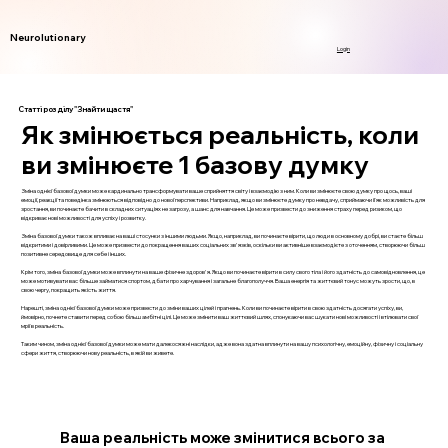
Neurolutionary
Login
Статті розділу "Знайти щастя"
Як змінюється реальність, коли
ви змінюєте 1 базову думку
Зміна однієї базової думки може кардинально трансформувати ваше сприйняття світу і взаємодію з ним. Коли ви змінюєте свою думку про щось, ваші
емоції, реакції та поведінка змінюються відповідно до нової перспективи. Наприклад, якщо ви змінюєте думку про невдачу, сприймаючи її як можливість для
зростання, ви починаєте бачити в складних ситуаціях не загрозу, а шанс для навчання. Це може призвести до зниження страху перед ризиком, що
відкриває нові можливості для успіху і розвитку.
Зміна базової думки також впливає на ваші стосунки з іншими людьми. Якщо, наприклад, ви починаєте вірити, що люди в основному добрі, ви стаєте більш
відкритими і довірливими. Це може призвести до покращення ваших соціальних зв'язків, оскільки ви активніше взаємодієте з оточенням, створюючи більш
позитивне середовище для себе і інших.
Крім того, зміна базової думки може вплинути на ваше фізичне здоров'я. Якщо ви починаєте вірити в силу свого тіла і його здатність до самовідновлення, це
може мотивувати вас більше займатися спортом, дбати про харчування і загальне благополуччя. Ваша енергія та життєвий тонус можуть зрости, що, в
свою чергу, покращить якість життя.
Нарешті, зміна однієї базової думки може призвести до зміни ваших цілей і прагнень. Коли ви починаєте вірити в свою здатність досягати успіху, ви,
ймовірно, почнете ставити перед собою більш амбітні цілі. Це може змінити ваш життєвий шлях, спонукаючи вас шукати нові можливості і втілювати свої
мрії в реальність.
Таким чином, зміна однієї базової думки може мати далекосяжні наслідки, адже вона здатна вплинути на вашу психологічну, емоційну, фізичну і соціальну
сфери життя, створюючи нову реальність, в якій ви живете.
Ваша реальність може змінитися всього за