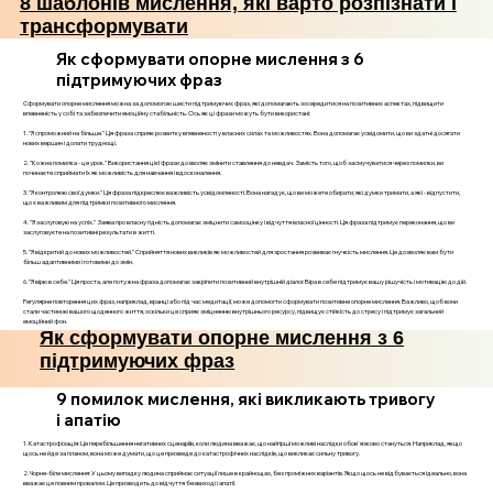
8 шаблонів мислення, які варто розпізнати і
трансформувати
Як сформувати опорне мислення з 6
підтримуючих фраз
Сформувати опорне мислення можна за допомогою шести підтримуючих фраз, які допомагають зосередитися на позитивних аспектах, підвищити
впевненість у собі та забезпечити емоційну стабільність. Ось як ці фрази можуть бути використані:
1. "Я спроможний на більше." Ця фраза сприяє розвитку впевненості у власних силах та можливостях. Вона допомагає усвідомити, що ви здатні досягати
нових вершин і долати труднощі.
2. "Кожна помилка - це урок." Використання цієї фрази дозволяє змінити ставлення до невдач. Замість того, щоб засмучуватися через помилки, ви
починаєте сприймати їх як можливість для навчання і вдосконалення.
3. "Я контролюю свої думки." Ця фраза підкреслює важливість усвідомленості. Вона нагадує, що ви можете обирати, які думки тримати, а які - відпустити,
що є важливим для підтримки позитивного мислення.
4. "Я заслуговую на успіх." Заява про власну гідність допомагає зміцнити самооцінку і відчуття власної цінності. Ця фраза підтримує переконання, що ви
заслуговуєте на позитивні результати в житті.
5. "Я відкритий до нових можливостей." Сприйняття нових викликів як можливостей для зростання розвиває гнучкість мислення. Це дозволяє вам бути
більш адаптивними і готовими до змін.
6. "Я вірю в себе." Ця проста, але потужна фраза допомагає закріпити позитивний внутрішній діалог. Віра в себе підтримує вашу рішучість і мотивацію до дій.
Регулярне повторення цих фраз, наприклад, вранці або під час медитації, може допомогти сформувати позитивне опорне мислення. Важливо, щоб вони
стали частиною вашого щоденного життя, оскільки це сприяє зміцненню внутрішнього ресурсу, підвищує стійкість до стресу і підтримує загальний
емоційний фон.
Як сформувати опорне мислення з 6
підтримуючих фраз
9 помилок мислення, які викликають тривогу
і апатію
1. Катастрофізація: Це перебільшення негативних сценаріїв, коли людина вважає, що найгірші можливі наслідки обов'язково стануться. Наприклад, якщо
щось не йде за планом, вона може думати, що це призведе до катастрофічних наслідків, що викликає сильну тривогу.
2. Чорне-біле мислення: У цьому випадку людина сприймає ситуації лише в крайнощах, без проміжних варіантів. Якщо щось не відбувається ідеально, вона
вважає це повним провалом. Це призводить до відчуття безвиході і апатії.