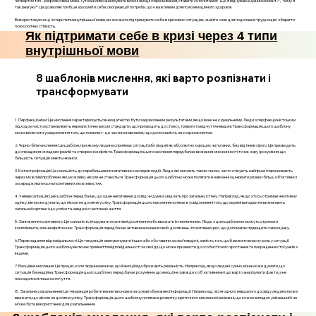
Четвертий тип – рефлексивна мова. Тут важливо аналізувати власні емоції і переживання, ставити собі питання: "Що я відчуваю в даний момент?", "Чому я
так реагую?" Це дозволяє глибше зрозуміти себе, свої реакції і потреби, що є важливим для психоемоційного здоров’я.
Використовуючи ці чотири типи внутрішньої мови, ви зможете підтримувати себе в кризових ситуаціях, знайти сили для подолання труднощів і зберегти
психологічну стійкість.
Як підтримати себе в кризі через 4 типи
внутрішньої мови
8 шаблонів мислення, які варто розпізнати і
трансформувати
1. Перфекціонізм: Це мислення характеризується нездатністю бути задоволеним результатами, якщо вони не є ідеальними. Люди з перфекціоністським
підходом часто встановлюють нереалістично високі стандарти, що призводить до стресу, тривоги та відчуття невдачі. Трансформація цього шаблону
може включати усвідомлення того, що помилки – це частина навчання, і що досконалість не є єдиною метою.
2. Чорно-біле мислення: Це шаблон, при якому людина сприймає ситуації або людей як абсолютно хороших чи поганих, без відтінків сірого. Це призводить
до спрощення складних реалій та створює конфлікти. Трансформація цього мислення передбачає визнання множинності точок зору і розуміння, що
більшість ситуацій мають нюанси.
3. Катастрофізація: Це схильність до перебільшення негативних наслідків подій. Люди, які мислять таким чином, часто очікують найгірше і переживають
через можливі проблеми, які, можливо, ніколи не стануться. Трансформація цього шаблону може полягати в навчанні оцінювати ризики більш об’єктивно і
зосереджуватись на позитивних можливостях.
4. Універсалізація: Цей шаблон передбачає, що один негативний досвід чи думка свідчать про загальну істину. Наприклад, якщо хтось отримав негативну
оцінку, він може думати, що ніколи не досягне успіху. Трансформація цього мислення полягає в усвідомленні того, що окремі випадки не визначають
загальної картини і що успіхи та невдачі є частиною життя.
5. Заниження позитивного: Це схильність ігнорувати позитивні досягнення або вважати їх незначними. Люди з цим шаблоном можуть отримати
компліменти, але не вірити в них. Трансформація передбачає активне визнання своїх досягнень і позитивних рис, що допомагає підвищити самооцінку.
6. Перекладання відповідальності: Це тенденція звинувачувати інших або обставини за свої невдачі, замість того, щоб визнати власну роль у ситуації.
Трансформація цього шаблону включає прийняття відповідальності за свої дії, що може призвести до особистісного зростання та покращення стосунків з
іншими.
7. Емоційне мислення: Це процес, коли людина вважає, що її емоції відображають реальність. Наприклад, якщо людині сумно, вона може думати, що
ситуація безнадійна. Трансформація цього шаблону передбачає розуміння, що емоції не завжди є об'єктивними і що варто аналізувати факти, а не
покладатися лише на почуття.
8. Загальне узагальнення: Це тенденція робити великі висновки на основі обмеженої інформації. Наприклад, після одного невдалого досвіду людина може
вважати, що ніколи не досягне успіху. Трансформація цього шаблону полягає в розвитку критичного мислення і визнанні, що кожен випадок унікальний і не
може бути використаний для узагальнення.