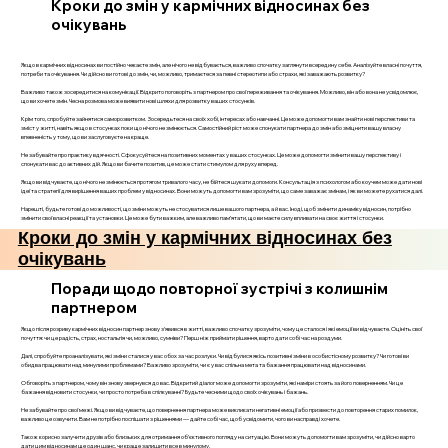
Кроки до змін у кармічних відносинах без
очікувань
Якщо в кармічних відносинах ви постійно чекаєте змін, але нічого не відбувається, важливо спочатку заглянути всередину себе. Аналізуйте власні почуття,
потреби та очікування. Чи дійсно ви готові до змін, чи, можливо, тримаєтеся за певні стереотипи або страхи, які заважають розвитку?
Важливо також зосередитися на комунікації. Відкрито поговоріть з партнером про свої переживання та очікування. Можливо, він або вона не усвідомлює,
що ви хочете змін. Чесна розмова може виявити нові шляхи для розвитку ваших стосунків.
Крім того, спробуйте зайнятися саморозвитком. Зосередьтеся на своїх хобі, інтересах або навчанні. Це може допомогти вам знайти нові перспективи та
зміст у житті, навіть якщо в стосунках поки що нічого не змінюється. Самостійний ріст може спонукати партнера до змін або зміцнити вашу власну
впевненість у тому, що ви заслуговуєте на краще.
Не забувайте про практику вдячності. Сфокусуйтеся на позитивних моментах у ваших стосунках. Це може допомогти змінити вашу перспективу і
спонукати вас до активних дій. Якщо ви бачите позитив, це може стати стимулом для руху вперед.
Якщо ви відчуваєте, що нічого не змінюється протягом тривалого часу, не бійтеся шукати допомоги. Консультація з психологом або коучем може дати нові
ідеї та стратегії для вирішення ваших проблем у відносинах. Вони можуть допомогти вам зрозуміти, що саме заважає змінам, і як ви можете рухатися далі.
Нарешті, будьте готові до можливості, що зміни можуть не стосуватися лише вашого партнера, а й вас. Іноді, щоб змінити динаміку відносин, потрібно
змінити свої власні реакції та установки. Це може бути важким, але важливо пам’ятати, що ви маєте силу впливати на своє життя і стосунки.
Кроки до змін у кармічних відносинах без
очікувань
Поради щодо повторної зустрічі з колишнім
партнером
Якщо після розриву кармічних відносин партнер знову з’явився в житті, важливо спочатку зрозуміти, чому це сталося і які емоції ви відчуваєте. Оцініть свої
почуття: чи це радість, страх, ностальгія чи, можливо, сумніви? Перш ніж приймати рішення, варто дати собі час на роздуми.
Далі, спробуйте проаналізувати, які зміни сталися у вас обох за час розлуки. Чи відбулися якісь позитивні зміни в особистісному розвитку? Чи готові ви
обидва працювати над минулими проблемами? Важливо зрозуміти, чи є у вас спільна мета та бажання працювати над відносинами.
Обговоріть з партнером, чому він знову звернувся до вас. Відкритий діалог може допомогти зрозуміти, які наміри стоять за його поверненням. Чи це
бажання відновити стосунки, чи просто потреба в спілкуванні? Будьте чесними щодо своїх очікувань і бажань.
Не забувайте про свої межі. Якщо ви відчуваєте, що повернення партнера може викликати негативні емоції або призвести до повторення старих помилок,
важливо це озвучити. Вам не потрібно поспішати з рішеннями — дайте собі час, щоб усвідомити, чого ви насправді хочете.
Також корисно залучити друзів або близьких для отримання об’єктивного погляду на ситуацію. Вони можуть допомогти вам зрозуміти, чи дійсно варто
дати цим відносинам ще один шанс, чи краще залишити все в минулому.