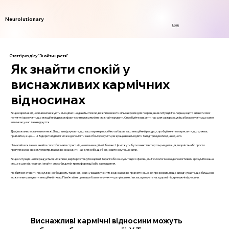
Neurolutionary
Login
Статті розділу "Знайти щастя"
Як знайти спокій у
виснажливих кармічних
відносинах
Якщо кармічні відносини виснажують емоційно і не дають спокою, важливо вжити кілька кроків для покращення ситуації. По-перше, варто визнати свої
почуття і зрозуміти, що емоційний дискомфорт є сигналом, який не можна ігнорувати. Спробуйте виділити час для самороздумів, аби зрозуміти, що саме
викликає у вас таке відчуття.
Далі, важливо встановити межі. Якщо ви відчуваєте, що ваш партнер постійно забирає ваш емоційний ресурс, спробуйте чітко окреслити, що для вас
прийнятно, а що — ні. Відкритий діалог може допомогти вам обом зрозуміти, як краще взаємодіяти та підтримувати один одного.
Намагайтеся також знайти способи зняти стрес і відновити емоційний баланс. Це можуть бути заняття спортом, медитація, творчість або просто
прогулянки на свіжому повітрі. Важливо знаходити час для себе, щоб відновити внутрішні сили.
Якщо ситуація не покращується, можливо, варто розглянути варіант терапії або консультацій з фахівцем. Психолог може допомогти вам зрозуміти ваше
місце в цих відносинах і знайти способи для їх трансформації або завершення.
Не бійтеся ставити під сумнів необхідність таких відносин у вашому житті. Іноді важливо прийняти рішення про розрив, якщо ви відчуваєте, що більше не
можете витримувати емоційний тягар. Пам’ятайте, що ваше благополуччя — це пріоритет, і ви заслуговуєте на здорові, підтримуючі відносини.
Виснажливі кармічні відносини можуть