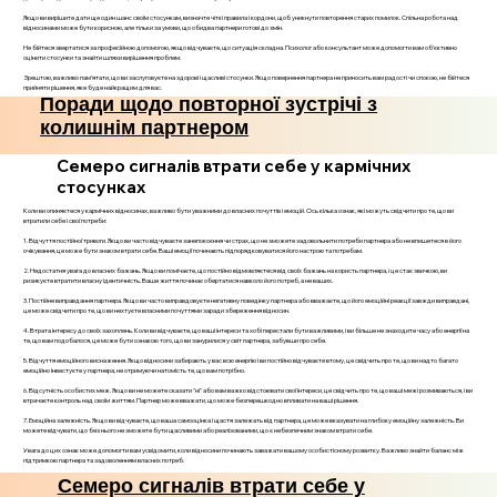
Якщо ви вирішите дати ще один шанс своїм стосункам, визначте чіткі правила і кордони, щоб уникнути повторення старих помилок. Спільна робота над
відносинами може бути корисною, але тільки за умови, що обидва партнери готові до змін.
Не бійтеся звертатися за професійною допомогою, якщо відчуваєте, що ситуація складна. Психолог або консультант може допомогти вам об’єктивно
оцінити стосунки та знайти шляхи вирішення проблем.
Зрештою, важливо пам’ятати, що ви заслуговуєте на здорові і щасливі стосунки. Якщо повернення партнера не приносить вам радості чи спокою, не бійтеся
прийняти рішення, яке буде найкращим для вас.
Поради щодо повторної зустрічі з
колишнім партнером
Семеро сигналів втрати себе у кармічних
стосунках
Коли ви опиняєтеся у кармічних відносинах, важливо бути уважними до власних почуттів і емоцій. Ось кілька ознак, які можуть свідчити про те, що ви
втратили себе і свої потреби:
1. Відчуття постійної тривоги. Якщо ви часто відчуваєте занепокоєння чи страх, що не зможете задовольнити потреби партнера або не впишетеся в його
очікування, це може бути знаком втрати себе. Ваші емоції починають підпорядковуватися його настрою та потребам.
2. Недостатня увага до власних бажань. Якщо ви помічаєте, що постійно відмовляєтеся від своїх бажань на користь партнера, і це стає звичкою, ви
ризикуєте втратити власну ідентичність. Ваше життя починає обертатися навколо його потреб, а не ваших.
3. Постійне виправдання партнера. Якщо ви часто виправдовуєте негативну поведінку партнера або вважаєте, що його емоційні реакції завжди виправдані,
це може свідчити про те, що ви нехтуєте власними почуттями заради збереження відносин.
4. Втрата інтересу до своїх захоплень. Коли ви відчуваєте, що ваші інтереси та хобі перестали бути важливими, і ви більше не знаходите часу або енергії на
те, що вам подобалося, це може бути ознакою того, що ви занурилися у світ партнера, забувши про себе.
5. Відчуття емоційного виснаження. Якщо відносини забирають у вас всю енергію і ви постійно відчуваєте втому, це свідчить про те, що ви надто багато
емоційно інвестуєте у партнера, не отримуючи натомість те, що вам потрібно.
6. Відсутність особистих меж. Якщо ви не можете сказати "ні" або вам важко відстоювати свої інтереси, це свідчить про те, що ваші межі розмиваються, і ви
втрачаєте контроль над своїм життям. Партнер може вважати, що може безперешкодно впливати на ваші рішення.
7. Емоційна залежність. Якщо ви відчуваєте, що ваша самооцінка і щастя залежать від партнера, це може вказувати на глибоку емоційну залежність. Ви
можете відчувати, що без нього не зможете бути щасливими або реалізованими, що є небезпечним знаком втрати себе.
Увага до цих ознак може допомогти вам усвідомити, коли відносини починають заважати вашому особистісному розвитку. Важливо знайти баланс між
підтримкою партнера та задоволенням власних потреб.
Семеро сигналів втрати себе у