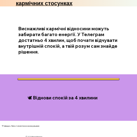
кармічних стосунках
Виснажливі кармічні відносини можуть
забирати багато енергії. У Телеграм
достатньо 4 хвилин, щоб почати відчувати
внутрішній спокій, а твій розум сам знайде
рішення.
🕊️ Віднови спокій за 4 хвилини
💛 Швидко. Легко. І з ясністю в кожному рішенні.
© 2026 N
eurolutionary