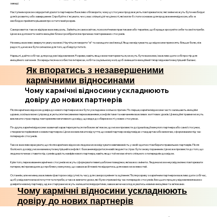
заваді.
Наступним кроком є відкритий діалог із партнером. Важливо обговорити, чому ці стосунки продовжують повторюватися, і які зміни можуть бути необхідні
для їх розвитку або завершення. Спробуйте з'ясувати, чи є у вас спільні цілі чи цінності, які могли б стати основою для продовження відносин, або ж
необхідно прийняти рішення про остаточний розрив.
Саморозвиток також відіграє важливу роль. Займіться самоосвітою, психологічними практиками або терапією, щоб краще зрозуміти себе та свої потреби.
Це може допомогти зняти емоційні блоки і розібратися в причинах повторюваних стосунків.
Не менш важливо звернути увагу на межі. Научіться говорити "ні" та захищати свої емоції. Якщо ви відчуваєте, що відносини приносять більше болю, ніж
радості, це може бути сигналом для того, щоб відпустити їх.
Нарешті, дайте собі час для роздуми і відновлення. Розриви, навіть якщо вони повторюються, можуть бути важкими, і важливо дати собі простір для
емоційного загоєння. Зосередьтеся на особистих інтересах, хобі та соціальному колі, щоб зменшити емоційний тягар і відновити внутрішній баланс.
Як впоратись з незавершеними
кармічними відносинами
Чому кармічні відносини ускладнюють
довіру до нових партнерів
Після кармічних відносин довіра до нового партнера може бути ускладнена з кількох причин. По-перше, кармічні відносини часто залишають емоційні
шрами, оскільки вони супроводжуються інтенсивними переживаннями, конфліктами та навчанням важливих життєвих уроків. Ці емоційні травми можуть
викликати страх перед повторенням негативного досвіду, що веде до обережності у нових стосунках.
По-друге, кармічні відносини зазвичай характеризуються глибоким зв'язком, що може призвести до ідеалізації минулого партнера або самої стосунки,
створюючи порівняння з новим партнером. Це може викликати відчуття, що новий партнер не відповідає стандартам або вимогам, сформованим під час
попередніх стосунків.
Також важливо врахувати, що після кармічних відносин людина може відчувати невпевненість у своїй здатності вибирати правильних партнерів. Після
болісного досвіду може виникнути внутрішній конфлікт: бажання відкритися новій людині та страх бути знову пораненим. Це може призвести до того, що
людина починає ставити під сумнів щирість намірів нового партнера, навіть якщо той не має нічого спільного з попереднім досвідом.
Крім того, переживання кармічних стосунків можуть сформувати певні шаблони поведінки, які важко змінити. Людина може неусвідомлено повторювати
патерни, які призводили до проблем у минулому, що заважає їй повністю відкритись для нових можливостей.
Останнім, але не менш важливим фактором є відсутність часу для саморозуміння та зцілення. Після розриву з кармічним партнером важливо дати собі час,
щоб усвідомити власні почуття та потреби, а також вивчити уроки, які були отримані під час попередніх стосунків. Без цього процесу відновлення важко
довіряти новому партнеру, адже старі рани можуть залишатися відкритими, заважаючи насолоджуватись новими емоціями та зв’язками.
Чому кармічні відносини ускладнюють
довіру до нових партнерів