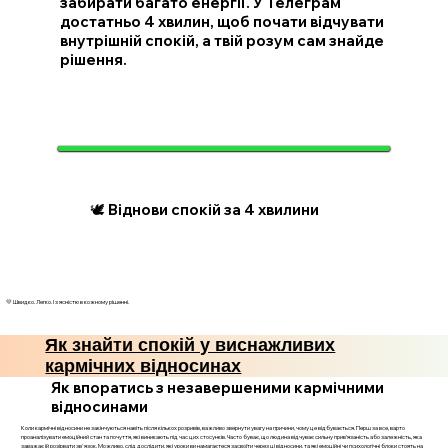
забирати багато енергії. У Телеграм
достатньо 4 хвилин, щоб почати відчувати
внутрішній спокій, а твій розум сам знайде
рішення.
🕊️ Віднови спокій за 4 хвилини
💛 Швидко. Легко. І з ясністю в кожному рішенні.
Як знайти спокій у виснажливих
кармічних відносинах
Як впоратись з незавершеними кармічними
відносинами
Коли кармічні відносини не закінчуються навіть після кількох розривів, важливо звернути увагу на причини, чому це відбувається. Перш за все, варто
проаналізувати емоційний стан та почуття, які виникають під час цих стосунків. Часто буває, що людина відчуває сильну прив’язаність або залежність, яка
заважає їй розірвати зв'язок. Можливо, слід дослідити, які уроки ви намагаєтеся засвоїти через ці відносини, та які емоційні чи психологічні блоки стоять на