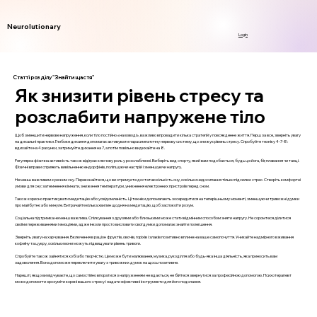
Neurolutionary
Login
Статті розділу "Знайти щастя"
Як знизити рівень стресу та
розслабити напружене тіло
Щоб зменшити нервове напруження, коли тіло постійно «на взводі», важливо впровадити кілька стратегій у повсякденне життя. Перш за все, зверніть увагу
на дихальні практики. Глибоке дихання допомагає активувати парасимпатичну нервову систему, що знижує рівень стресу. Спробуйте техніку 4-7-8:
вдихайте на 4 рахунки, затримуйте дихання на 7, а потім повільно видихайте на 8.
Регулярна фізична активність також відіграє ключову роль у розслабленні. Виберіть вид спорту, який вам подобається, будь це йога, біг, плавання чи танці.
Фізичні вправи сприяють вивільненню ендорфінів, поліпшуючи настрій і зменшуючи напругу.
Не менш важливим є режим сну. Переконайтеся, що ви отримуєте достатню кількість сну, оскільки недосипання тільки підсилює стрес. Створіть комфортні
умови для сну: затемнення кімнати, зниження температури, уникнення електронних пристроїв перед сном.
Також корисно практикувати медитацію або усвідомленість. Ці техніки допомагають зосередитися на теперішньому моменті, зменшуючи тривожні думки
про майбутнє або минуле. Витрачайте кілька хвилин щодня на медитацію, щоб заспокоїти розум.
Соціальна підтримка не менш важлива. Спілкування з друзями або близькими може стати відмінним способом зняти напругу. Не соромтеся ділитися
своїми переживаннями і емоціями, адже інколи просто висловити свої думки допомагає знайти полегшення.
Зверніть увагу на харчування. Включення в раціон фруктів, овочів, горіхів і злаків позитивно вплине на ваше самопочуття. Уникайте надмірного вживання
кофеїну та цукру, оскільки вони можуть підвищувати рівень тривоги.
Спробуйте також зайнятися хобі або творчістю. Це може бути малювання, музика, рукоділля або будь-яка інша діяльність, яка приносить вам
задоволення. Вона допоможе переключити увагу з тривожних думок на щось позитивне.
Нарешті, якщо ви відчуваєте, що самостійно впоратися з напруженням не вдається, не бійтеся звернутися за професійною допомогою. Психотерапевт
може допомогти зрозуміти корені вашого стресу і надати ефективні інструменти для його подолання.