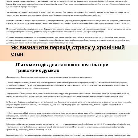
Другою ознакою є зміни в фізичному стані. Хронічний стрес часто супроводжується постійною втомою, головними болями, проблемами з шлунком або
іншими фізичними симптомами, які не зникають навіть після відпочинку. Якщо ви відчуваєте, що ваш організм постійно напружений і не в змозі відновитися,
це може свідчити про хронічний стрес.
Третім моментом є зміни в сні та апетиті. Якщо ви стали страждати від безсоння, частих нічних пробуджень або, навпаки, від постійного бажання спати, а
також помітили, що ваш апетит зменшився або, навпаки, збільшився, це також сигналізує про неблагополучний стан.
Четвертим аспектом є емоційні переживання. Якщо ви відчуваєте постійну тривогу, депресію, дратівливість або відчуженість від оточуючих, це може бути
ознакою того, що стрес уже став хронічним. Такі емоційні стани можуть супроводжуватися відчуттям безнадійності або втрати контролю над ситуацією.
П’ятим фактором є зміни у соціальному житті. Якщо ви почали уникати спілкування з друзями та близькими, зменшили вашу участь у звичних активностях
або відчуваєте, що вам важко підтримувати стосунки, це також може бути тривожним знаком, що стрес став хронічним.
Останнім, але не менш важливим, є усвідомлення власних думок і переконань. Якщо ви помічаєте, що ваша свідомість постійно зайнята негативними
думками, самокритикою або відчуттям безвиході, це може бути індикатором хронічного стресу. Важливо звертати увагу на ці зміни і, при потребі, шукати
допомогу, щоб вчасно вжити заходів для покращення свого психоемоційного стану.
Як визначити перехід стресу у хронічний
стан
П'ять методів для заспокоєння тіла при
тривожних думках
Для заспокоєння тіла, коли думки розганяють тривогу, можна використовувати кілька ефективних практик:
1. Дихальні вправи: Глибоке дихання є потужним інструментом для зниження тривожності. Спробуйте техніку «4-7-8»: вдихайте через ніс на рахунок 4,
затримайте дихання на 7 секунд, а потім видихайте через рот на рахунок 8. Повторюйте цю практику кілька разів, концентруючись на ритмі дихання. Це
допоможе зменшити напругу в тілі і заспокоїти розум.
2. Прогресивна м'язова релаксація: Ця техніка включає поетапне напруження і розслаблення різних груп м'язів. Почніть з пальців ніг, напружте їх на кілька
секунд, а потім розслабте. Продовжуйте поступово підніматися до голови. Це допоможе зняти фізичну напругу і зосередитися на відчуттях у тілі.
3. Медитація: Знайдіть тихе місце, сядьте зручно і закрийте очі. Зосередьтеся на своєму диханні або на певному слові чи фразі, яку ви повторюєте про себе.
Якщо ваші думки починають блукати, м'яко поверніть їх до об'єкта медитації. Це допоможе відволіктися від тривожних думок і зосередитися на
теперішньому моменті.
4. Фізична активність: Навіть коротка прогулянка на свіжому повітрі може значно знизити рівень тривоги. Фізичні вправи сприяють вивільненню ендорфінів,
які підвищують настрій і зменшують стрес. Спробуйте зайнятися йогой або просто потанцювати під улюблену музику – це допоможе розслабитися і
поліпшити емоційний стан.
5. Заземлення: Ця практика включає зосередження на відчуттях у тілі та навколишньому світі. Спробуйте метод «5-4-3-2-1»: назвіть 5 речей, які ви бачите,
4, які ви можете почути, 3, які ви можете доторкнутись, 2, які ви можете понюхати, і 1, яку ви можете скуштувати. Це допоможе вам відірватися від
тривожних думок і зосередитися на реальному моменті.
Ці практики можуть стати ефективними інструментами для зниження тривоги і заспокоєння тіла, допомагаючи вам знайти внутрішній спокій у складні часи.