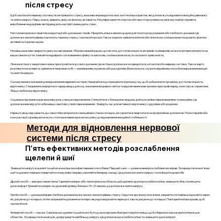
після стресу
Щоб заспокоїти нервову систему після тривалого стресу, важливо впровадити в своє життя кілька практик, які допоможуть відновити емоційну рівновагу
та зняти напругу. Перш за все, зверніть увагу на фізичну активність. Регулярні заняття спортом або прості прогулянки на свіжому повітрі сприяють
виробленню ендорфінів, які підвищують настрій і зменшують стрес.
Наступним кроком є практика медитації або дихальних технік. Приділіть кілька хвилин щодня для тихого роздумування або глибокого дихання. Це
допоможе знизити рівень кортизолу, гормону стресу, і заспокоїти розум. Також корисно займатися йогой або пілатесом, оскільки вони поєднують фізичну
активність із релаксацією.
Не менш важливо звернути увагу на харчування. Збалансований раціон, що містить достатню кількість вітамінів та мінералів, може позитивно вплинути на
ваше самопочуття. Уникайте надмірного споживання кофеїну та алкоголю, оскільки вони можуть посилити тривожність.
Лежачи в тиші з закритими очима, прислухайтеся до свого дихання. Це не тільки допоможе зосередитися, а й заспокоїти нервову систему. Також варто
розглянути можливість зайнятися творчими хобі — малюванням, музикою або рукоділлям. Вони можуть служити відмінним способом вираження емоцій
та зняття напруги.
Сон має велике значення для відновлення нервової системи. Намагайтеся дотримуватися режиму сну, щоб забезпечити організму достатню кількість
відпочинку. Створення комфортного середовища для сну, зниження яскравого світла та відключення електронних пристроїв перед сном також сприятиме
більш глибокому відпочинку.
Соціальна підтримка грає важливу роль у процесі відновлення. Спілкуйтеся з близькими людьми, діліться своїми переживаннями та емоціями. Це
допоможе вам відчути себе менш самотнім у своїх переживаннях. Знайдіть час для активного відпочинку з друзями або родиною.
Нарешті, якщо відчуваєте, що самостійно впоратися з емоційним станом складно, не соромтеся звертатися за професійною допомогою. Психотерапія або
консультації з фахівцем можуть стати важливим кроком на шляху до відновлення емоційної стабільності.
Методи для відновлення нервової
системи після стресу
П'ять ефективних методів розслаблення
щелепи й шиї
Зменшити напругу в щелепі та шиї можна кількома ефективними способами. Перший з них — це виконання розслаблюючих вправ. Зосередьтеся на м'язах
шиї та щелепи: повільно повертайте голову вліво і вправо, нахиляйте її вперед і назад. Це допоможе зняти напругу та поліпшити кровообіг.
Другий спосіб — використання тепла. Гарячий компрес або тепла грілка на область шиї і щелепи здатні розслабити м’язи, зменшити біль і полегшити
дискомфорт. Тримайте компрес на ураженій ділянці близько 15-20 хвилин, це допоможе зняти напругу.
Третій спосіб — дихальні вправи. Глибоке дихання може значно знизити рівень стресу. Сядьте в зручному положенні, закрийте очі і повільно вдихайте через
ніс, рахуючи до чотирьох, потім затримайте дихання на чотири секунди і видихайте через рот, також рахуючи до чотирьох. Повторюйте кілька разів, щоб
заспокоїтися.
Четвертий спосіб — масаж. Самомасаж щелепи та шиї може бути дуже корисним. Використовуйте пальці, щоб обережно масажувати м’язи в цих
областях. Зосередьтеся на місцях, де відчуваєте найбільшу напругу. Це допоможе розслабити м’язи та зменшити дискомфорт.