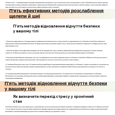
П’ятий спосіб — уникнення напруги в щелепі. Проаналізуйте свої звички: чи не стискаєте ви зуби, коли відчуваєте стрес? Намагайтеся розслабити щелепу,
коли відчуваєте напругу. Використання м’якого спрею для розслаблення або жувальної гумки може допомогти знизити напругу. Також важливо звернути
увагу на свою позу, щоб уникнути додаткового навантаження на шию та щелепу.
П'ять ефективних методів розслаблення
щелепи й шиї
П'ять методів відновлення відчуття безпеки
у вашому тілі
1. Практика усвідомленості: Зосередження на теперішньому моменті може суттєво допомогти у відновленні почуття безпеки. Спробуйте займатися
медитацією, глибоким диханням або йогой. Зосереджуючи увагу на диханні та відчуттях у тілі, ви можете зменшити тривожність і повернутися до своїх
фізичних відчуттів.
2. Фізична активність: Регулярні фізичні вправи, такі як біг, плавання або танці, сприяють вивільненню ендорфінів, які покращують настрій і загальне
самопочуття. Фізична активність також допомагає зміцнити зв'язок між тілом і розумом, що позитивно впливає на відчуття безпеки.
3. Тактильні техніки: Використання різних текстур та матеріалів може допомогти відновити відчуття безпеки. Спробуйте обіймати м'які подушки, грати з
глиною або використовувати масажні ролики. Тактильні відчуття можуть заспокоїти і допомогти зняти напругу.
4. Створення безпечного простору: Оточення, в якому ви перебуваєте, має великий вплив на ваше відчуття безпеки. Створіть затишний куточок вдома, де
ви зможете розслабитися, використовувати приємні аромати, м'яке освітлення та комфортні меблі. Це місце має викликати у вас відчуття спокою та
затишку.
5. Соціальна підтримка: Взаємодія з близькими людьми та побудова підтримуючих стосунків може істотно вплинути на ваше відчуття безпеки.
Витрачайте час із друзями або родиною, діліться своїми переживаннями та емоціями. Наявність людей, які вас підтримують, допоможе вам почуватися
захищеними і впевненими.
П'ять методів відновлення відчуття безпеки
у вашому тілі
Як визначити перехід стресу у хронічний
стан
Розпізнати момент, коли стрес переходить у хронічний фон, можна за кількома ключовими ознаками та змінами в поведінці і самопочутті. Першим сигналом
є те, що звичні стресові ситуації починають викликати надмірну реакцію, яка триває довше, ніж зазвичай. Якщо ви помічаєте, що навіть незначні проблеми
викликають сильні емоційні реакції, це може бути ознакою переходу до хронічного стресу.