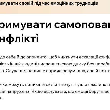
имувати спокій під час емоційних труднощів
тримувати самоповаг
нфлікті
до себе й до опонента, щоб уникнути ескалації конф
ість іншій людині висловити свою думку без переби
ею. Слухання не лише сприяє розумінню, але й показу
речки можуть виникати сильні почуття, але важливо 
я напружена. Якщо відчуваєте, що емоції беруть вер
я.