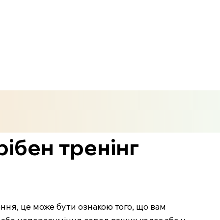
рібен тренінг
ння, це може бути ознакою того, що вам
 або непорозуміння серед ваших колег або у