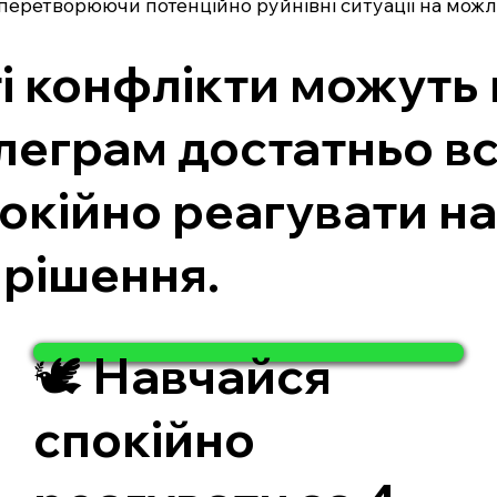
перетворюючи потенційно руйнівні ситуації на можли
і конфлікти можуть
леграм достатньо вс
окійно реагувати на
 рішення.
🕊️ Навчайся
спокійно