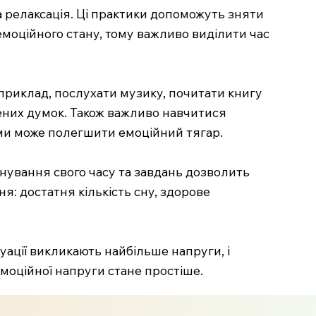
а релаксація. Ці практики допоможуть зняти
емоційного стану, тому важливо виділити час
априклад, послухати музику, почитати книгу
жених думок. Також важливо навчитися
ьми може полегшити емоційний тягар.
анування свого часу та завдань дозволить
: достатня кількість сну, здорове
уації викликають найбільше напруги, і
емоційної напруги стане простіше.