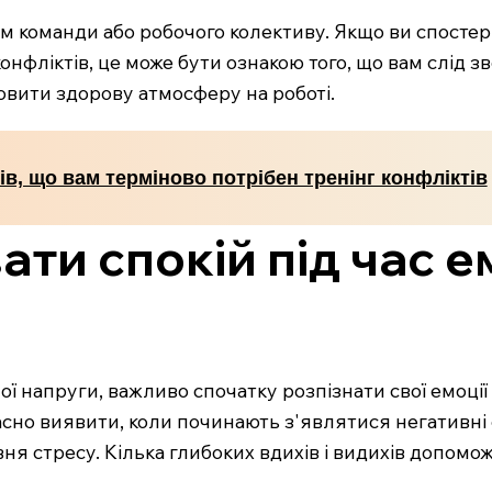
м команди або робочого колективу. Якщо ви спостер
онфліктів, це може бути ознакою того, що вам слід 
овити здорову атмосферу на роботі.
ів, що вам терміново потрібен тренінг конфліктів
ати спокій під час 
ї напруги, важливо спочатку розпізнати свої емоції
сно виявити, коли починають з'являтися негативні 
я стресу. Кілька глибоких вдихів і видихів допомож