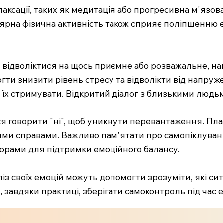
аксації, таких як медитація або прогресивна м'язов
улярна фізична активність також сприяє поліпшенню 
о відволіктися на щось приємне або розважальне, н
огти знизити рівень стресу та відволікти від напру
б їх стримувати. Відкритий діалог з близькими люд
ися говорити "ні", щоб уникнути перевантаження. Пл
ими справами. Важливо пам'ятати про самопіклування
орами для підтримки емоційного балансу.
з своїх емоцій можуть допомогти зрозуміти, які сит
м, завдяки практиці, зберігати самоконтроль під час 