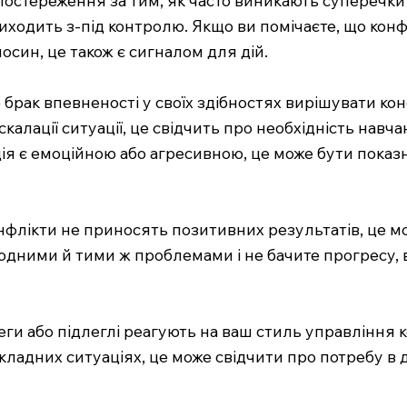
 виходить з-під контролю. Якщо ви помічаєте, що ко
син, це також є сигналом для дій.
е брак впевненості у своїх здібностях вирішувати ко
калації ситуації, це свідчить про необхідність навч
ія є емоційною або агресивною, це може бути показн
нфлікти не приносять позитивних результатів, це мо
 одними й тими ж проблемами і не бачите прогресу,
еги або підлеглі реагують на ваш стиль управління 
кладних ситуаціях, це може свідчити про потребу в