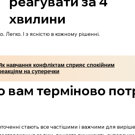
реагувати за 4
хвилини
. Легко. І з ясністю в кожному рішенні.
Як навчання конфліктам сприяє спокійним
реакціям на суперечки
що вам терміново пот
оточенні стають все частішими і важчими для виріше
постереження за тим, як часто виникають суперечки