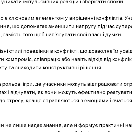
 уникати імпульсивних реакцій і зберігати спокій.
о є ключовим елементом у вирішенні конфліктів. Уч
ння, що допомагає зменшити напругу під час супере
 замість того щоб нав’язувати свої власні думки.
ізні стилі поведінки в конфлікті, що дозволяє їм у
ти компроміс, співпрацю або навіть відхід від конфлік
ікту та знаходити конструктивні рішення.
а рольові ігри, де учасники можуть відпрацювати о
лах і відчувати, як вони можуть ефективно реагувати
 до стресу, краще справляються з емоціями і вчатьс
и не лише надає знання, але й формує практичні на