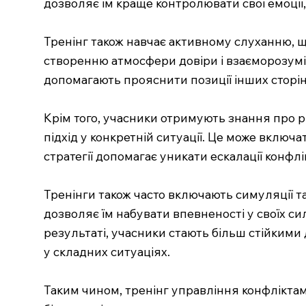
дозволяє їм краще контролювати свої емоції,
Тренінг також навчає активному слуханню, щ
створенню атмосфери довіри і взаєморозумі
допомагають прояснити позиції інших сторін,
Крім того, учасники отримують знання про р
підхід у конкретній ситуації. Це може включа
стратегії допомагає уникати ескалації конфл
Тренінги також часто включають симуляції т
дозволяє їм набувати впевненості у своїх си
результаті, учасники стають більш стійкими
у складних ситуаціях.
Таким чином, тренінг управління конфліктам