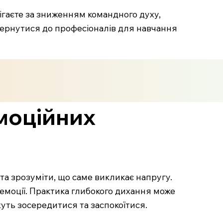
ігаєте за зниженням командного духу,
звернутися до професіоналів для навчання
емоційних
 та зрозуміти, що саме викликає напругу.
емоції. Практика глибокого дихання може
уть зосередитися та заспокоїтися.