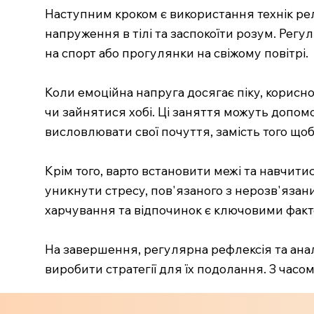
Наступним кроком є використання технік рел
напруження в тілі та заспокоїти розум. Рег
на спорт або прогулянки на свіжому повітрі.
Коли емоційна напруга досягає піку, корисн
чи зайнятися хобі. Ці заняття можуть допом
висловлювати свої почуття, замість того що
Крім того, варто встановити межі та навчит
уникнути стресу, пов'язаного з нерозв'язан
харчування та відпочинок є ключовими факт
На завершення, регулярна рефлексія та аналі
виробити стратегії для їх подолання. З часо