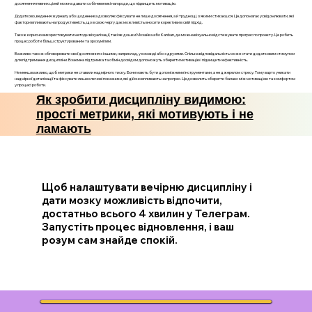
досягнення певних цілей можна давати собі невеликі нагороди, що підвищить мотивацію.
Додатково, ведення журналу або щоденника дозволяє фіксувати не лише досягнення, а й труднощі, з якими стикаєшся. Це допомагає усвідомлювати, які
фактори впливають на продуктивність, що в свою чергу дає можливість вносити корективи в свій підхід.
Також корисно використовувати методи візуалізації, такі як дошки Мозайка або Kanban, де можна візуально відстежувати прогрес по проекту. Це робить
процес роботи більш структурованим та зрозумілим.
Важливо також обговорювати свої досягнення з іншими, наприклад, у команді або з друзями. Спільна відповідальність може стати додатковим стимулом
для підтримання дисципліни. Взаємна підтримка та обмін досвідом допоможуть зберегти мотивацію і підвищити ефективність.
Не менш важливо, щоб метрики не ставили надмірного тиску. Вони мають бути допоміжними інструментами, а не джерелом стресу. Тому варто уникати
надмірної деталізації та фіксувати лише ключові показники, які дійсно впливають на прогрес. Це дозволить зберегти баланс між мотивацією та комфортом
у процесі роботи.
Як зробити дисципліну видимою:
прості метрики, які мотивують і не
ламають
Щоб налаштувати вечірню дисципліну і
дати мозку можливість відпочити,
достатньо всього 4 хвилин у Телеграм.
Запустіть процес відновлення, і ваш
розум сам знайде спокій.