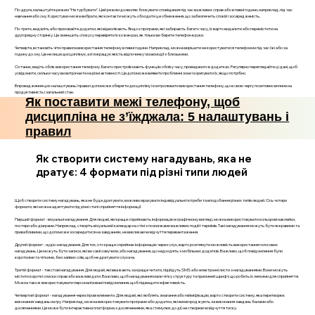
По-друге, налаштуйте режим "Не турбувати". Цей режим дозволяє блокувати сповіщення під час важливих справ або в певні години, наприклад, під час
навчання або сну. Користувач може вибрати, які контакти можуть обходити це обмеження, що забезпечить спокій і зосередженість.
По-третє, видаліть або приховайте додатки, які відволікають. Якщо є програми, які забирають багато часу, їх варто видалити або перемістити на
другорядну сторінку. Це зменшить спокусу перевіряти їх кожен раз, як тільки ви берете телефон в руки.
Четверте, встановіть чіткі правила використання телефону в певні години. Наприклад, можна вирішити не користуватися телефоном під час їжі або за
годину до сну. Це не лише дисциплінує, а й покращує якість відпочинку і взаємодії з близькими.
Останнє, ведіть облік використання телефону. Багато пристроїв мають функцію обліку часу, проведеного в додатках. Регулярно переглядайте ці дані, щоб
усвідомити, скільки часу ви витрачаєте на різні активності. Це допоможе виявити проблемні зони і корегувати їх, якщо потрібно.
Впровадження цих налаштувань і правил допоможе зберегти дисципліну і контролювати використання телефону, що в свою чергу позитивно вплине на
продуктивність і загальний стан.
Як поставити межі телефону, щоб
дисципліна не з’їжджала: 5 налаштувань і
правил
Як створити систему нагадувань, яка не
дратує: 4 формати під різні типи людей
Щоб створити систему нагадувань, яка не буде дратувати, важливо врахувати індивідуальні потреби та вподобання різних типів людей. Ось чотири
формати, які можна адаптувати під різні стилі сприйняття інформації.
Перший формат - візуальні нагадування. Для людей, які краще сприймають інформацію в графічному вигляді, можна використовувати кольорові наклейки,
постери або діаграми. Наприклад, створіть візуальний календар на стіні з позначками важливих подій і термінів. Такі нагадування можуть бути яскравими та
привабливими, що допоможе зосередитися на завданнях, не викликаючи відчуття перевантаження.
Другий формат - аудіо-нагадування. Для тих, хто краще сприймає інформацію через слух, варто розглянути можливість використання голосових
нагадувань. Це можуть бути записи, які ви самі озвучили, або нагадування, що надходять з мобільних додатків. Важливо, щоб повідомлення були
короткими та чіткими, без зайвих слів, щоб не дратувати слухача.
Третій формат - текстові нагадування. Для людей, які вважають за краще читати, підійдуть SMS або електронні листи з нагадуваннями. Вони можуть
містити короткі списки справ або важливі дати. Важливо, щоб нагадування мали чітку структуру та приємний шрифт, що робить їх легкими для сприйняття.
Можна також використовувати персоналізовані повідомлення, щоб підвищити ефективність.
Четвертий формат - нагадування через ігрові елементи. Для людей, які люблять змагання або гейміфікацію, варто створити систему, яка перетворює
виконання завдань на гру. Наприклад, можна використовувати програми або додатки, які винагороджують за виконання завдань балами або
досягненнями. Це може бути інтерактивна платформа з досягненнями, яка стимулює до дії, не створюючи відчуття тиску.