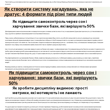
Пам'ятайте, що ключовим аспектом є адаптація системи нагадувань під особисті вподобання, щоб вона була максимально корисною та приємною для
кожного.
Як створити систему нагадувань, яка не
дратує: 4 формати під різні типи людей
Як підвищити самоконтроль через сон і
харчування: звички бази, які вирішують 50%
Для підвищення самоконтролю важливо зосередитися на двох основних аспектах: якості сну та харчування. Ці два фактори можуть суттєво впливати на
нашу здатність приймати зважені рішення та контролювати імпульси.
Перш за все, забезпечення достатньої кількості сну є критично важливим. Відсутність сну або його низька якість можуть призводити до зниження
когнітивних функцій, підвищення рівня стресу та емоційної нестабільності. Щоб покращити якість сну, варто дотримуватися регулярного графіка: лягати і
прокидатися в один і той самий час. Також важливо створити комфортне середовище для сну – затемнене, тихе, з оптимальною температурою. Уникання
екранного часу перед сном, вживання кофеїну і важкої їжі також сприяють кращому відпочинку.
Що стосується харчування, то важливо звернути увагу на баланс між макро- та мікроелементами. Споживання продуктів, багатих на омега-3 жирні кислоти
(риба, горіхи), вітаміни групи B (цільнозернові продукти, листяні овочі) та антиоксиданти (фрукти, овочі) може позитивно вплинути на мозкову діяльність і
настрій. Уникання оброблених продуктів, цукру та трансжирів, які можуть спричинити емоційні коливання і зниження енергії, також є важливим кроком.
Регулярні прийоми їжі з дотриманням балансу білків, жирів і вуглеводів допоможуть стабілізувати рівень цукру в крові, що, в свою чергу, сприятиме
кращому самоконтролю. Важливо також забезпечити достатнє споживання води, оскільки зневоднення може призводити до зниження концентрації і
енергії.
Впровадження цих звичок у повсякденне життя може значно підвищити рівень самоконтролю, оскільки якісний сон і збалансоване харчування
підтримують не лише фізичне, але й психічне здоров’я.
Як підвищити самоконтроль через сон і
харчування: звички бази, які вирішують
50%
Як зробити дисципліну видимою: прості
метрики, які мотивують і не ламають
Щоб зробити дисципліну видимою, важливо застосувати прості та зрозумілі метрики, які допоможуть відстежувати прогрес без додаткового стресу. По-
перше, можна використовувати таблиці або графіки, які демонструють досягнення в режимі реального часу. Наприклад, щоденне ведення списку завдань
з позначенням виконаних пунктів дозволяє наочно бачити результати своєї праці. Це не лише підвищує мотивацію, а й створює відчуття досягнення.
По-друге, варто встановити конкретні, досяжні цілі з чіткими термінами. Наприклад, розбити великі проекти на менші етапи з визначеними проміжними
дедлайнами. Кожен завершений етап стане додатковим стимулом для подальших дій. Тут також важливо використовувати систему винагород: за