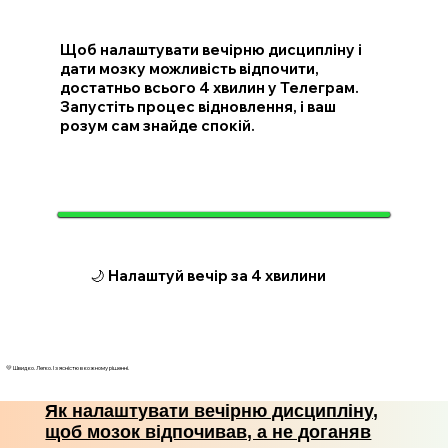
Щоб налаштувати вечірню дисципліну і
дати мозку можливість відпочити,
достатньо всього 4 хвилин у Телеграм.
Запустіть процес відновлення, і ваш
розум сам знайде спокій.
🌙 Налаштуй вечір за 4 хвилини
💛 Швидко. Легко. І з ясністю в кожному рішенні.
Як налаштувати вечірню дисципліну,
щоб мозок відпочивав, а не доганяв