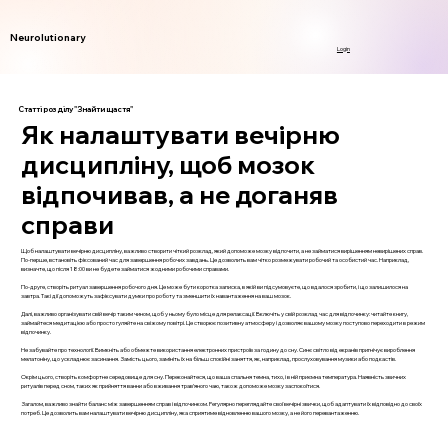
Neurolutionary
Login
Статті розділу "Знайти щастя"
Як налаштувати вечірню
дисципліну, щоб мозок
відпочивав, а не доганяв
справи
Щоб налаштувати вечірню дисципліну, важливо створити чіткий розклад, який допоможе мозку відпочити, а не займатися вирішенням невирішених справ.
По-перше, встановіть фіксований час для завершення робочих завдань. Це дозволить вам чітко розмежувати робочий та особистий час. Наприклад,
визначте, що після 18:00 ви не будете займатися жодними робочими справами.
По-друге, створіть ритуал завершення робочого дня. Це може бути коротка записка, в якій ви підсумовуєте, що вдалося зробити, і що залишилося на
завтра. Такі дії допоможуть зафіксувати думки про роботу та зменшити їх навантаження на ваш мозок.
Далі, важливо організувати свій вечір таким чином, щоб у ньому було місце для релаксації. Включіть у свій розклад час для відпочинку: читайте книгу,
займайтеся медитацією або просто гуляйте на свіжому повітрі. Це створює позитивну атмосферу і дозволяє вашому мозку поступово переходити в режим
відпочинку.
Не забувайте про технології. Вимкніть або обмежте використання електронних пристроїв за годину до сну. Синє світло від екранів пригнічує вироблення
мелатоніну, що ускладнює засинання. Замість цього, замініть їх на більш спокійні заняття, як, наприклад, прослуховування музики або подкастів.
Окрім цього, створіть комфортне середовище для сну. Переконайтеся, що ваша спальня темна, тихо, і в ній приємна температура. Наявність звичних
ритуалів перед сном, таких як прийняття ванни або вживання трав’яного чаю, також допоможе мозку заспокоїтися.
Загалом, важливо знайти баланс між завершенням справ і відпочинком. Регулярно переглядайте свої вечірні звички, щоб адаптувати їх відповідно до своїх
потреб. Це дозволить вам налаштувати вечірню дисципліну, яка сприятиме відновленню вашого мозку, а не його перевантаженню.