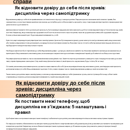
справи
Як відновити довіру до себе після зривів:
дисципліна через самопідтримку
Відновлення довіри до себе після зривів вимагає систематичного підходу і самодисципліни. Першим кроком є визнання своїх помилок і зривів, без
самокритики, а з конструктивним аналізом. Це означає, що потрібно дати собі можливість зрозуміти, чому стався зрив, які фактори його спровокували і які
уроки можна з цього винести.
Далі важливо встановити чіткі і досяжні цілі. Це можуть бути маленькі завдання, які легко виконати, щоб поступово відновити відчуття контролю над своїм
життям. Наприклад, якщо мова йде про здоровий спосіб життя, можна почати з простих речей, таких як щоденна прогулянка або здоровий сніданок.
Кожен успішно виконаний пункт буде зміцнювати впевненість у собі.
Крім того, варто впровадити регулярні практики самопідтримки. Це може бути ведення журналу, де ви записуєте свої досягнення, навіть якщо вони малі,
або техніки усвідомленості, які допомагають зосередитися на позитивних моментах. Важливо також оточити себе підтримуючими людьми, які можуть
підбадьорити і нагадати про ваші сильні сторони.
Необхідно навчитися бути терплячим до себе. Відновлення довіри – це процес, який може зайняти час. Важливо приймати свої емоції, не намагаючись їх
пригнічувати. Якщо виникають негативні думки, можна використовувати методи когнітивно-поведінкової терапії, щоб змінити їх на більш конструктивні.
Регулярна фізична активність також має великий вплив на емоційний стан. Заняття спортом допомагають зменшити стрес і покращити настрій, що в свою
чергу сприяє підвищенню самооцінки. Слід знайти вид фізичної активності, який приносить задоволення, будь то йога, біг чи танці.
Останнім, але не менш важливим кроком, є розвиток нових навичок або хобі. Це не лише відволіче вас від негативних думок, але й відкриє нові горизонти,
допомагаючи відчути себе більш впевненим і здатним. Успіх у нових справах також сприяє відновленню довіри до своїх можливостей.
Таким чином, дисципліна через самопідтримку є ключем до відновлення довіри до себе. Це вимагає зусиль, але поступова робота над собою і своїм
ставленням до помилок допоможе відновити впевненість і знайти внутрішній спокій.
Як відновити довіру до себе після
зривів: дисципліна через
самопідтримку
Як поставити межі телефону, щоб
дисципліна не з’їжджала: 5 налаштувань і
правил
Щоб ефективно контролювати використання телефону і забезпечити дисципліну, важливо впровадити кілька ключових налаштувань і правил.
По-перше, встановіть обмеження на час використання додатків. Багато смартфонів мають вбудовані функції, які дозволяють встановити часові рамки для
конкретних додатків. Наприклад, можна обмежити використання соціальних мереж до 30 хвилин на день. Це дозволить уникнути прокрастинації і
зосередитися на важливіших завданнях.