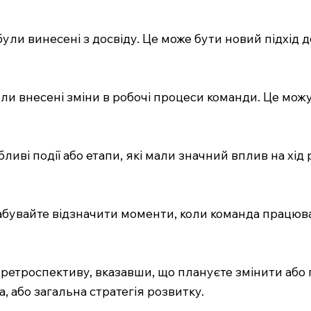
и були винесені з досвіду. Це може бути новий підхід
були внесені зміни в робочі процеси команди. Це можу
ливі події або етапи, які мали значний вплив на хід 
абувайте відзначити моменти, коли команда працюва
 ретроспективу, вказавши, що плануєте змінити або
, або загальна стратегія розвитку.