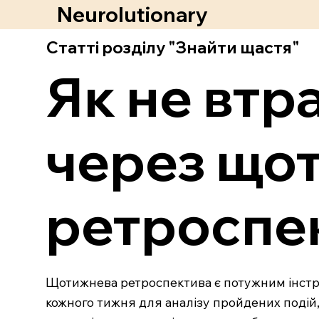
Neurolutionary
Статті розділу "Знайти щастя"
Як не втр
через що
ретроспе
Щотижнева ретроспектива є потужним інстру
кожного тижня для аналізу пройдених подій, 