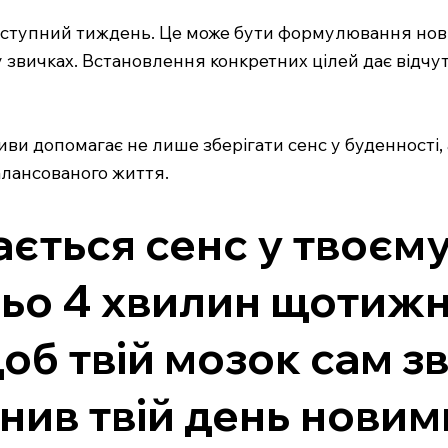
ступний тиждень. Це може бути формулювання нових 
у звичках. Встановлення конкретних цілей дає відчу
и допомагає не лише зберігати сенс у буденності, а
алансованого життя.
ається сенс у твоєму
ьо 4 хвилин щотижн
б твій мозок сам зв
нив твій день новим