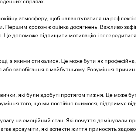
щоденних справах.
покійну атмосферу, щоб налаштуватися на рефлексі
. Першим кроком є оцінка досягнень. Важливо зафікс
ало. Це допоможе підвищити мотивацію і зосередитис
щі, з якими стикалися. Це може бути як професійна,
 або запобігання в майбутньому. Розуміння причин
вички, які були здобуті протягом тижня. Це може бут
озуміння того, що ми постійно вчимося, підтримує від
увагу на емоційний стан. Які почуття домінували п
ає зрозуміти, які аспекти життя приносять задовол