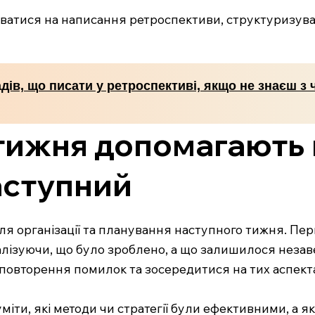
ватися на написання ретроспективи, структуризува
дів, що писати у ретроспективі, якщо не знаєш з 
 тижня допомагають
аступний
я організації та планування наступного тижня. Пер
алізуючи, що було зроблено, а що залишилося неза
повторення помилок та зосередитися на тих аспекта
міти, які методи чи стратегії були ефективними, а я