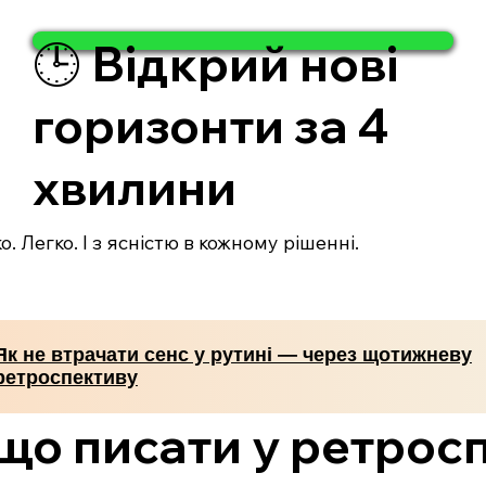
🕒 Відкрий нові
горизонти за 4
хвилини
. Легко. І з ясністю в кожному рішенні.
Як не втрачати сенс у рутині — через щотижневу
ретроспективу
 що писати у ретрос