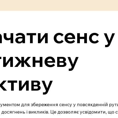
ачати сенс у
тижневу
ктиву
ментом для збереження сенсу у повсякденній рутині
досягнень і викликів. Це дозволяє усвідомити, що с