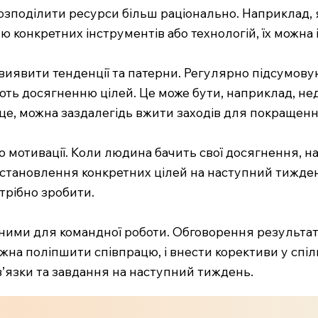
розподілити ресурси більш раціонально. Наприклад,
конкретних інструментів або технологій, їх можна 
иявити тенденції та патерни. Регулярно підсумовую
ють досягненню цілей. Це може бути, наприклад, нед
це, можна заздалегідь вжити заходів для покращення
отивації. Коли людина бачить свої досягнення, наві
становлення конкретних цілей на наступний тижден
отрібно зробити.
ними для командної роботи. Обговорення результаті
можна поліпшити співпрацю, і внести корективи у сп
в’язки та завдання на наступний тиждень.