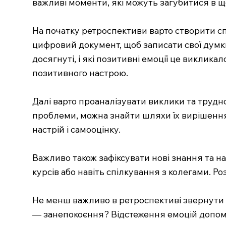
важливі моменти, які можуть загубитися в 
На початку ретроспективи варто створити с
цифровий документ, щоб записати свої думки
досягнуті, і які позитивні емоції це виклик
позитивного настрою.
Далі варто проаналізувати виклики та трудно
проблеми, можна знайти шляхи їх вирішення
настрій і самооцінку.
Важливо також зафіксувати нові знання та на
курсів або навіть спілкування з колегами. Р
Не менш важливо в ретроспективі звернути 
— занепокоєння? Відстеження емоцій допомаг