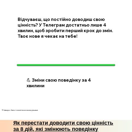
Відчуваєш, що постійно доводиш свою
цінність? У Телеграм достатньо лише 4
хвилин, щоб зробити перший крок до змін.
Твоє нове я чекає на тебе!
💪 Зміни свою поведінку за 4
хвилини
💛 Швидко. Легко. І з ясністю в кожному рішенні.
Як перестати доводити свою цінність
за 8 дій, які змінюють поведінку