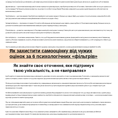
зосередьтеся на власних досягненнях у цій сфері. Це допоможе вам не звертати уваги на негативні оцінки інших, які можуть здаватися суб'єктивними.
Другий фільтр — критичний аналіз відгуків. Коли ви отримуєте оцінки від інших, спробуйте розглянути їх об'єктивно. Запитайте себе: чи є в цих оцінках хоч
частка правди? Чи базуються вони на фактах, чи це просто особисті уподобання? Важливо усвідомити, що думка однієї людини не є абсолютною і не
визначає вашу цінність.
Третій фільтр — дистансування. Спробуйте не сприймати чужі оцінки занадто близько до серця. Уявіть, що оцінка стосується не вас, а вашої роботи або
дій. Це дозволить вам зменшити емоційний вплив і побачити ситуацію з боку.
Четвертий фільтр — підтримка оточення. Оточуйте себе людьми, які підтримують вас і вірять у ваші здібності. Позитивні коментарі від близьких можуть
допомогти компенсувати негативний вплив зовнішніх оцінок і підвищити вашу самооцінку.
П’ятий фільтр — розвиток самосвідомості. Регулярно аналізуйте свої думки та емоції. Записуйте, які чужі оцінки викликали у вас негативні почуття, і чому. Це
дозволить вам зрозуміти, які аспекти вашої самооцінки потребують зміцнення.
Шостий фільтр — позитивна саморозмова. Замість того, щоб піддаватися негативним думкам, формулюйте свої думки в позитивному ключі. Наприклад,
замість «Я погано справився» скажіть «Я маю можливість вчитися на своїх помилках». Це допоможе зберегти впевненість у собі та підвищити стійкість до
зовнішніх оцінок.
Застосування цих фільтрів допоможе вам зберегти здорову самооцінку і не дозволить чужим думкам впливати на ваше сприйняття себе.
Як захистити самооцінку від чужих
оцінок за 6 психологічних «фільтрів»
Як знайти своє оточення, яке підтримує
твою унікальність, а не «виправляє»
Щоб знайти оточення, яке підтримує вашу унікальність, важливо спочатку зрозуміти, хто ви є і що вам важливо. Розпочніть з самоаналізу: визначте свої
цінності, інтереси, сильні сторони та те, що вас надихає. Це допоможе вам зрозуміти, які якості ви шукаєте в людях навколо.
Після цього розгляньте можливості для знайомств у середовищах, які резонують з вашими інтересами. Це можуть бути клуби за інтересами, волонтерські
організації, курси або творчі майстерні. У таких місцях ви зможете зустріти людей, які поділяють ваші захоплення і цінності, що створює ґрунт для
підтримуючих стосунків.
Не бійтеся виявляти свої унікальні риси та ділитися своїми думками. Ваша відвертість може стати запорукою того, що люди, які навколо вас, оцінять вашу
індивідуальність. Будьте відкритими до нових знайомств, спробуйте спілкуватися з людьми, які мають різний досвід та погляди — це може розширити ваш
кругозір і допомогти знайти однодумців.
Під час спілкування звертайте увагу на те, як ви себе почуваєте в компанії певних людей. Якщо вас заохочують, вислуховують і приймають таким, яким ви є,
це хороший знак, що ви знайшли підтримуюче оточення. Якщо ж ви відчуваєте тиск змінюватися або підлаштовуватися під когось, можливо, варто
переосмислити ці стосунки.
Крім того, важливо зберігати межі. Якщо хтось намагається вас «виправити» або сприймає вашу унікальність як щось негативне, не бійтеся
дистанціюватися від таких людей. Оточення, яке підтримує вас, цінує вашу індивідуальність і допомагає вам рости.