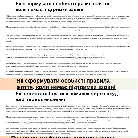
Як сформувати особисті правила життя,
коли немає підтримки ззовні
Сформувати особисті правила життя без зовнішньої підтримки можна, слідуючи кільком ключовим крокам. По-перше, важливо детально проаналізувати
свої цінності та пріоритети. Це можна зробити шляхом ведення щоденника, у якому ви будете записувати свої думки, переживання та те, що для вас
важливо. Таке саморозуміння допоможе зрозуміти, які принципи ви хочете втілити у своєму житті.
По-друге, визначте конкретні цілі, які ви хочете досягти. Ці цілі можуть бути як короткостроковими, так і довгостроковими. Запишіть їх і розділіть на досяжні
етапи. Це дозволить вам не лише структурувати свої думки, але й поступово рухатися до їх реалізації, що підвищить вашу мотивацію.
Третім кроком є формування звичок, які відповідатимуть вашим новим правилам. Виберіть кілька звичок, які ви можете впровадити у повсякденне життя, і
дотримуйтеся їх. Наприклад, якщо одним з ваших правил є регулярне заняття спортом, встановіть конкретний час для тренувань і дотримуйтеся цього
графіку.
Не менш важливо навчитися самостійно підтримувати себе. Створіть систему самозабезпечення: це можуть бути практики медитації, заняття творчістю
чи фізична активність. Такі заняття допоможуть зміцнити вашу стійкість і впевненість у власних силах.
Крім того, важливо мати критичний підхід до інформації, яка надходить ззовні. Якщо ви відчуваєте, що певні думки чи ідеї негативно впливають на вашу
самооцінку або мотивацію, навчіться їх фільтрувати. Оточіть себе позитивними прикладами і ресурсами, які надихають вас.
Не забувайте про гнучкість. Ваші правила можуть змінюватися з часом, тому важливо бути відкритим до нових ідей і можливостей. Періодично
переглядайте свої правила, оцінюйте, що працює, а що ні, і коригуйте їх відповідно до змін у вашому житті.
Останнім, але не менш важливим етапом є розвиток внутрішнього діалогу. Практикуйте позитивні афірмації, допоможіть собі знайти слова підтримки в
моменти сумнівів. Це зміцнить вашу впевненість у власних силах і допоможе триматися обраного курсу навіть у складні часи.
Як сформувати особисті правила
життя, коли немає підтримки ззовні
Як перестати боятися помилок через осуд
за 3 переосмислення
Щоб перестати боятися помилок через осуд, корисно переосмислити свої ставлення до помилок, осуду та власних очікувань. По-перше, варто усвідомити,
що помилки – це природна частина навчання та розвитку. Кожен успішний людина зазнав невдач, і саме ці невдачі стали поштовхом до зростання. Замість
того щоб фокусуватися на негативних аспектах помилок, спробуйте розглядати їх як можливість для навчання і вдосконалення.
По-друге, важливо переосмислити своє ставлення до осуду. Часто ми переоцінюємо думки інших людей про нас. Важливо пам’ятати, що більшість людей
зосереджені на власних проблемах і переживаннях, а не на нашому кожному кроці. Це звільняє від страху осуду, адже насправді ми маємо менше критики
з боку оточення, ніж нам здається. Зосередьтеся на власному розвитку, а не на тому, що можуть подумати інші.
По-третє, корисно змінити свої очікування. Замість прагнення до досконалості, спробуйте встановити реалістичні цілі, в яких помилки будуть не лише
можливими, а й очікуваними. Сформулюйте для себе мантру, що помилки – це не провал, а частина шляху до успіху. Це дозволить вам зменшити тягар і
підвищити готовність ризикувати, що в свою чергу веде до зростання і розвитку.