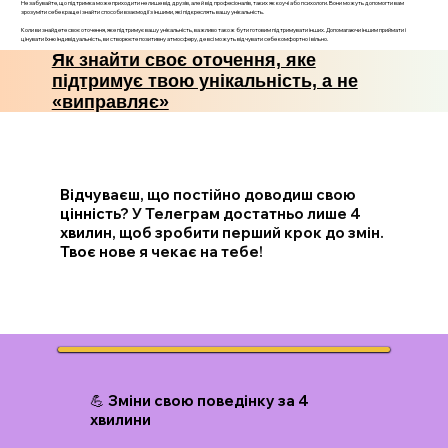
Не забувайте, що підтримка може приходити не лише від друзів, але й від професіоналів, таких як коучі або психологи. Вони можуть допомогти вам
зрозуміти себе краще і знайти способи взаємодії з іншими, які підкреслять вашу унікальність.
Коли ви знайдете своє оточення, яке підтримує вашу унікальність, важливо також бути готовим підтримувати інших. Допомагаючи іншим приймати і
цінувати їхню індивідуальність, ви створюєте позитивну атмосферу, де всі можуть відчувати себе комфортно і вільно.
Як знайти своє оточення, яке
підтримує твою унікальність, а не
«виправляє»
Відчуваєш, що постійно доводиш свою
цінність? У Телеграм достатньо лише 4
хвилин, щоб зробити перший крок до змін.
Твоє нове я чекає на тебе!
💪 Зміни свою поведінку за 4
хвилини