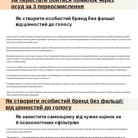
Як перестати боятися помилок через
осуд за 3 переосмислення
Як створити особистий бренд без фальші:
від цінностей до голосу
Щоб створити особистий бренд без фальші, важливо почати з усвідомлення своїх цінностей. Визначте, що для вас дійсно важливо: які принципи, ідеї або
переконання керують вашими діями та рішеннями? Це можуть бути чесність, соціальна відповідальність, інновації або щось інше. Запишіть ці цінності, щоб
мати змогу постійно до них звертатися.
Далі, необхідно сформулювати свою місію. Задайте собі питання: чому ви робите те, що робите? Яка ваша мета? Це допоможе вам зрозуміти, як ви хочете
впливати на інших і що прагнете досягти у своїй діяльності.
Важливим аспектом є аутентичність. Будьте собою. Не намагайтеся підлаштуватися під чужі очікування або моду, адже це призводить до фальші. Ваші
думки, погляди та стиль мають бути відображенням вашої особистості. Спілкуйтеся відкрито та щиро, діліться своїми переживаннями та досвідом, адже
саме це створює довіру.
Голос вашого бренду також має бути послідовним. Визначте стиль комунікації: чи ви будете формальними або неформальними, серйозними чи веселими?
Це має відповідати вашим цінностям і особистості. Використовуйте однакові елементи в усіх ваших комунікаціях, будь то текст, відео чи зображення.
Не забувайте про взаємодію з вашою аудиторією. Слухайте їхні відгуки, задавайте питання, діліться думками. Це допоможе вам залишатися на одній хвилі
з вашими підписниками і створить відчуття спільноти.
Регулярно оцінюйте та коригуйте свій особистий бренд. Аналізуйте, що працює, а що ні, і будьте готові до змін. Таким чином, ви зможете залишатися
актуальними, не втрачаючи свою ідентичність.
Зрештою, пам'ятайте, що особистий бренд - це не лише те, що ви показуєте зовні, а й те, ким ви є в глибині. Будьте чесними з собою і з іншими, і ваш бренд
буде сприйматися як щирий і правдивий.
Як створити особистий бренд без фальші:
від цінностей до голосу
Як захистити самооцінку від чужих оцінок за
6 психологічних «фільтрів»
Щоб захистити свою самооцінку від чужих оцінок, можна використовувати шість психологічних «фільтрів», які допоможуть зменшити вплив зовнішніх
думок на ваше самосприйняття.
Перший фільтр — усвідомлення власних цінностей. Визначте, що для вас дійсно важливо. Наприклад, якщо ви вважаєте себе творчою особистістю,