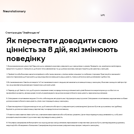
Neurolutionary
Login
Статті розділу "Знайти щастя"
Як перестати доводити свою
цінність за 8 дій, які змінюють
поведінку
1. Визначення власних цінностей: Перш ніж щось змінювати, важливо усвідомити, що саме для вас є цінним. Проведіть час, аналізуючи свої інтереси,
пріоритети та цінності. Запишіть їх, щоб мати чітке уявлення про те, що для вас важливо, і використовуйте це як орієнтир у своїх діях.
2. Прийняття себе: Важливо навчитися приймати себе таким, яким ви є, зі всіма своїми сильними та слабкими сторонами. Практикуйте самоаналіз і
самоспостереження, щоб зрозуміти, що ваші недоліки не зменшують вашу цінність. Сфокусуйтеся на своїх досягненнях і здібностях.
3. Встановлення меж: Навчіться говорити "ні" і встановлювати межі з людьми, які намагаються зменшити вашу самооцінку. Важливо захищати свій простір і
час, не дозволяючи іншим використовувати вас для своїх цілей.
4. Перехід до дії: Замість того, щоб шукати схвалення ззовні, зосередьтеся на досягненні своїх цілей. Визначте конкретні кроки до особистого чи
професійного розвитку, які вам цікаві, і почніть їх реалізовувати. Це допоможе вам побачити свою цінність через власні досягнення.
5. Спілкування з позитивними людьми: Оточіть себе людьми, які цінують вас і підтримують ваші зусилля. Спілкування з позитивними, надихаючими особами
допоможе вам побачити свою цінність у їхніх очах і покращить вашу самооцінку.
6. Практика вдячності: Щодня знаходьте час, щоб записати або просто усвідомити речі, за які ви вдячні. Це може бути як щось велике, так і дрібниці.
Вдячність допоможе змінити вашу перспективу і зосередитися на позитивному.
7. Розвиток нових навичок: Інвестуйте час у навчання новим навичкам або хобі, які вас цікавлять. Це не тільки підвищить вашу впевненість у собі, але й
розширить ваші можливості, що в свою чергу підтвердить вашу цінність.
8. Регулярна саморефлексія: Витрачайте час на роздуми про свої досягнення, переживання та перспективи. Це може бути у вигляді ведення щоденника,
медитації або обговорення з близькими. Саморефлексія допоможе вам усвідомити ваш прогрес і зміцнити самооцінку.