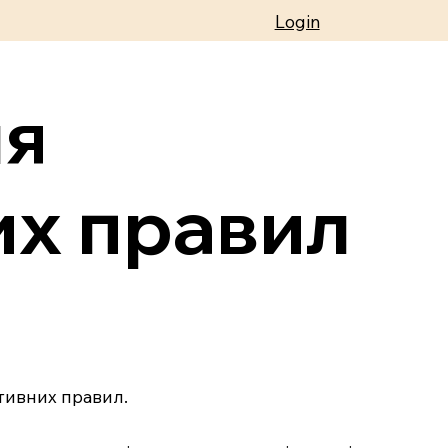
Login
ля
их правил
тивних правил.