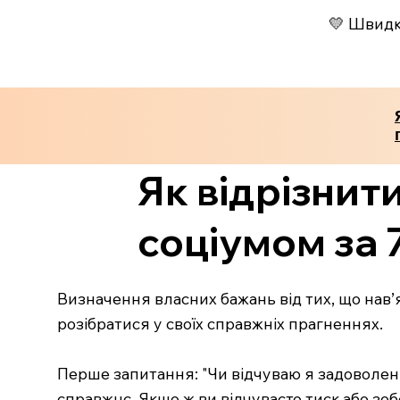
💛 Швидко
Як відрізнит
соціумом за 
Визначення власних бажань від тих, що нав’
розібратися у своїх справжніх прагненнях.
Перше запитання: "Чи відчуваю я задоволенн
справжнє. Якщо ж ви відчуваєте тиск або зоб