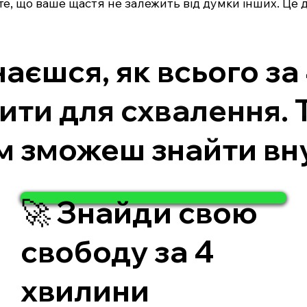
те, що ваше щастя не залежить від думки інших. Це 
наєшся, як всього за
ити для схвалення. 
сам зможеш знайти в
🚀 Знайди свою
свободу за 4
хвилини