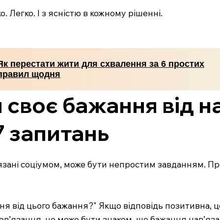
. Легко. І з ясністю в кожному рішенні.
Як перестати жити для схвалення за 6 простих
правил щодня
и своє бажання від н
7 запитань
язані соціумом, може бути непростим завданням. Пр
я від цього бажання?" Якщо відповідь позитивна, ц
ов’язання, це може бути знаком, що бажання нав’яза