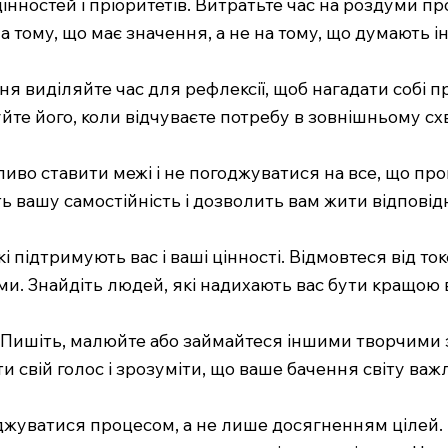
нностей і пріоритетів. Витратьте час на роздуми про
а тому, що має значення, а не на тому, що думають ін
виділяйте час для рефлексії, щоб нагадати собі про
туйте його, коли відчуваєте потребу в зовнішньому сх
жливо ставити межі і не погоджуватися на все, що п
 вашу самостійність і дозволить вам жити відповідн
 підтримують вас і ваші цінності. Відмовтеся від то
и. Знайдіть людей, які надихають вас бути кращою 
 Пишіть, малюйте або займайтеся іншими творчими 
и свій голос і зрозуміти, що ваше бачення світу важ
лоджуватися процесом, а не лише досягненням цілей