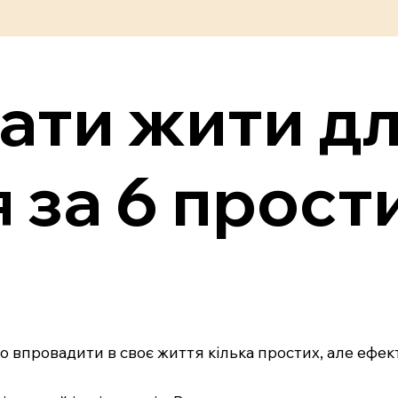
ати жити д
 за 6 прост
 впровадити в своє життя кілька простих, але ефек