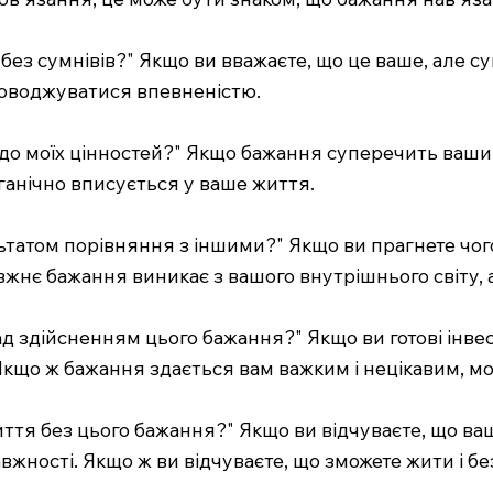
без сумнівів?" Якщо ви вважаєте, що це ваше, але 
роводжуватися впевненістю.
я до моїх цінностей?" Якщо бажання суперечить ваш
ганічно вписується у ваше життя.
ьтатом порівняння з іншими?" Якщо ви прагнете чого
жнє бажання виникає з вашого внутрішнього світу, а
д здійсненням цього бажання?" Якщо ви готові інвест
Якщо ж бажання здається вам важким і нецікавим, мо
иття без цього бажання?" Якщо ви відчуваєте, що в
вжності. Якщо ж ви відчуваєте, що зможете жити і бе