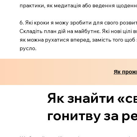
практики, як медитація або ведення щоденни
6. Які кроки я можу зробити для свого розви
Складіть план дій на майбутнє. Які нові ціл
як можна рухатися вперед, замість того що
русло.
Як прож
Як знайти «с
гонитву за р