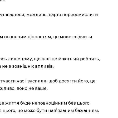
сумніваєтеся, можливо, варто переосмислити
им основним цінностям, це може свідчити
сь лише тому, що інші це мають чи роблять,
 не з зовнішніх впливів.
увати час і зусилля, щоб досягти його, це
жливо, воно не ваше.
аше життя буде неповноцінним без цього
з цього, це може бути нав’язаним бажанням.