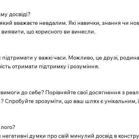
єму досвіді?
, який вважаєте невдалим. Які навички, знання чи но
і виявити, що корисного ви винесли.
 підтримати у важкі часи. Можливо, це друзі, родин
сть отримати підтримку і розуміння.
і вимоги до себе? Порівняйте свої досягнення з реал
? Спробуйте зрозуміти, що ваш шлях є унікальним, 
улого?
 негативні думки про свій минулий досвід в констр