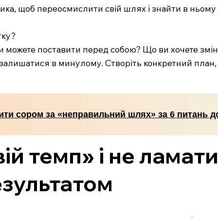
ка, щоб переосмислити свій шлях і знайти в ньому 
тку?
і ви можете поставити перед собою? Що ви хочете змі
б залишатися в минулому. Створіть конкретний план
ити сором за «неправильний шлях» за 6 питань д
вій темп» і не ламат
езультатом