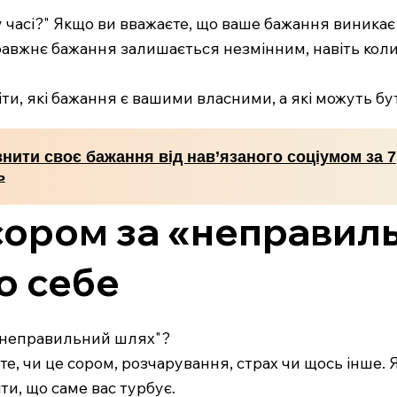
 часі?" Якщо ви вважаєте, що ваше бажання виникає 
авжнє бажання залишається незмінним, навіть кол
и, які бажання є вашими власними, а які можуть бу
знити своє бажання від нав’язаного соціумом за 7
ь
сором за «неправил
о себе
 "неправильний шлях"?
е, чи це сором, розчарування, страх чи щось інше. Я
ти, що саме вас турбує.