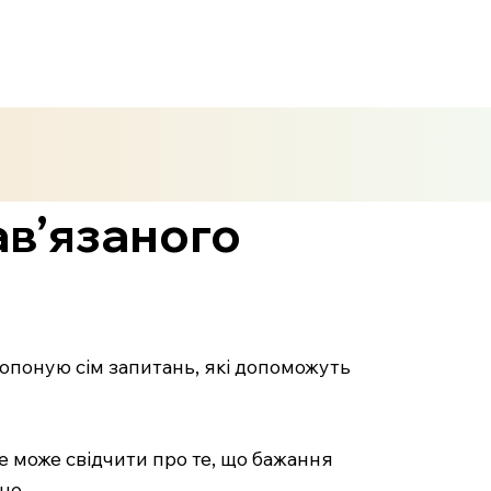
ав’язаного
опоную сім запитань, які допоможуть
е може свідчити про те, що бажання
не.