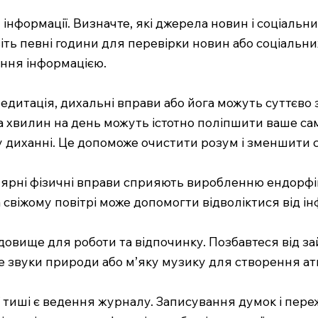
нформації. Визначте, які джерела новин і соціальни
ть певні години для перевірки новин або соціальних
ння інформацією.
едитація, дихальні вправи або йога можуть суттєво
ка хвилин на день можуть істотно поліпшити ваше с
му диханні. Це допоможе очистити розум і зменшити 
улярні фізичні вправи сприяють виробленню ендорфін
 свіжому повітрі може допомогти відволіктися від і
вище для роботи та відпочинку. Позбавтеся від зай
те звуки природи або м’яку музику для створення а
иші є ведення журналу. Записування думок і пере