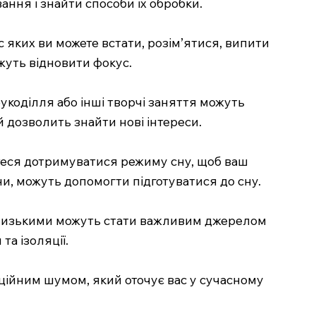
вання і знайти способи їх обробки.
с яких ви можете встати, розім’ятися, випити
жуть відновити фокус.
рукоділля або інші творчі заняття можуть
 дозволить знайти нові інтереси.
йтеся дотримуватися режиму сну, щоб ваш
ни, можуть допомогти підготуватися до сну.
и близькими можуть стати важливим джерелом
а ізоляції.
ційним шумом, який оточує вас у сучасному