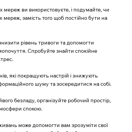
х мереж ви використовуєте, і подумайте, чи
 мереж, замість того щоб постійно бути на
 знизити рівень тривоги та допомогти
амопочуття. Спробуйте знайти спокійне
стрес.
ів, які покращують настрій і знижують
нформаційного шуму та зосередитися на собі.
вого безладу, організуйте робочий простір,
тмосфери спокою.
живань може допомогти вам зрозуміти свої