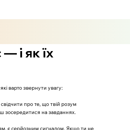
— і як їх
які варто звернути увагу:
 свідчити про те, що твій розум
еш зосередитися на завданнях.
азм, є серйозним сигналом. Якщо ти не