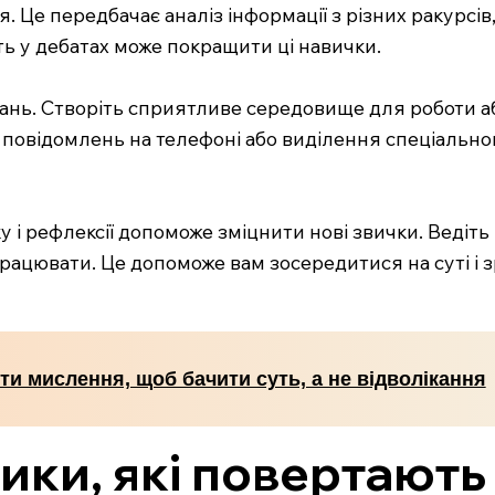
 Це передбачає аналіз інформації з різних ракурсів
ть у дебатах може покращити ці навички.
ань. Створіть сприятливе середовище для роботи а
я повідомлень на телефоні або виділення спеціальн
і рефлексії допоможе зміцнити нові звички. Ведіть 
рацювати. Це допоможе вам зосередитися на суті і з
ти мислення, щоб бачити суть, а не відволікання
ики, які повертають