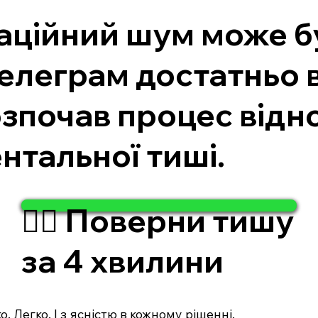
аційний шум може б
елеграм достатньо в
озпочав процес відно
нтальної тиші.
🧘‍♂️ Поверни тишу
за 4 хвилини
. Легко. І з ясністю в кожному рішенні.