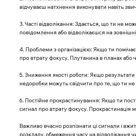
відчуваєш натхнення виконувати навіть звич
3. Часті відволікання: Здається, що ти не м
повідомлення або відволікаєшся на зовнішні
4. Проблеми з організацією: Якщо ти поміча
про втрату фокусу. Плутанина в планах або ч
5. Зниження якості роботи: Якщо результати 
недоробки можуть свідчити про те, що ти не
6. Постійне прокрастинування: Якщо ти пост
сигнал про втрату фокусу. Прокрастинація м
Важливо вчасно розпізнати ці сигнали і вжи
розкладу, обмеження часу на відволікання чи