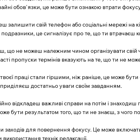
айні обов'язки, це може бути ознакою втрати фокусу
ожеш залишити свій телефон або соціальні мережі на
 подразники, це сигналізує про те, що ти втрачаєш 
єш, що не можеш належним чином організувати свій ч
асті пропуски термінів вказують на те, що ти не мо
твоєї праці стали гіршими, ніж раніше, це може бути
 приділяєш достатньо уваги своїм завданням.
ійно відкладеш важливі справи на потім і знаходиш
оже бути результатом того, що ти не знаєш, з чого п
ти заходів для повернення фокусу. Це може включат
 використання технік релаксації.