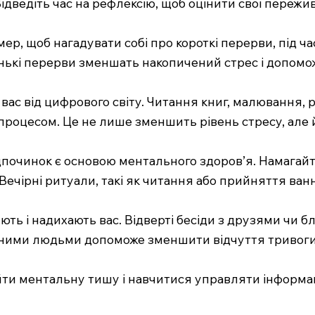
Відведіть час на рефлексію, щоб оцінити свої пережи
ер, щоб нагадувати собі про короткі перерви, під ча
енькі перерви зменшать накопичений стрес і допомо
и вас від цифрового світу. Читання книг, малювання, 
процесом. Це не лише зменшить рівень стресу, але й
відпочинок є основою ментального здоров’я. Намага
Вечірні ритуали, такі як читання або прийняття ван
ують і надихають вас. Відверті бесіди з друзями ч
вними людьми допоможе зменшити відчуття тривоги т
айти ментальну тишу і навчитися управляти інформа