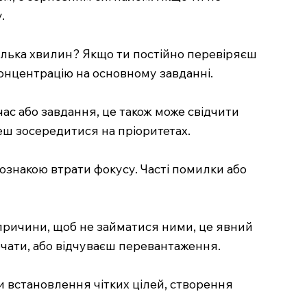
.
 кілька хвилин? Якщо ти постійно перевіряєш
концентрацію на основному завданні.
ас або завдання, це також може свідчити
жеш зосередитися на пріоритетах.
 ознакою втрати фокусу. Часті помилки або
 причини, щоб не займатися ними, це явний
очати, або відчуваєш перевантаження.
и встановлення чітких цілей, створення