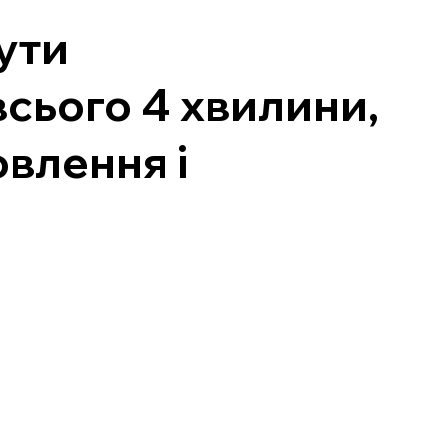
ути
сього 4 хвилини,
влення і