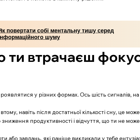
Як повертати собі ментальну тишу серед
інформаційного шуму
о ти втрачаєш фокус 
оявлятися у різних формах. Ось шість сигналів, на 
втому, навіть після достатньої кількості сну, це може
зниження продуктивності і відчуття, що ти не мож
оти або завдань, які раніше викликали у тебе ентузі