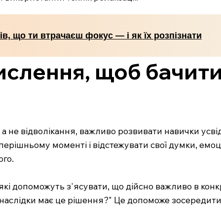
ів, що ти втрачаєш фокус — і як їх розпізнати
ислення, щоб бачити 
а не відволікання, важливо розвивати навички усвід
ерішньому моменті і відстежувати свої думки, емоці
ого.
 які допоможуть з'ясувати, що дійсно важливо в конкр
 наслідки має це рішення?" Це допоможе зосередитис