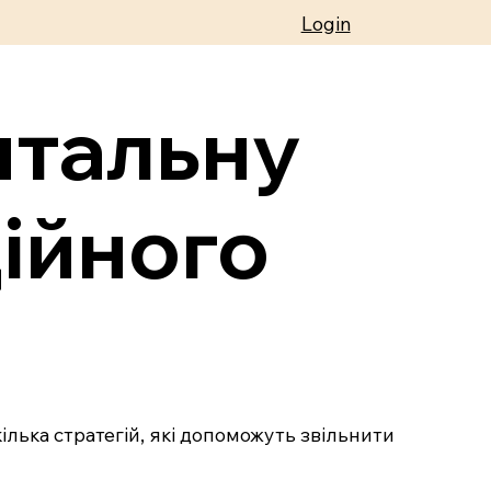
Login
нтальну
ійного
лька стратегій, які допоможуть звільнити