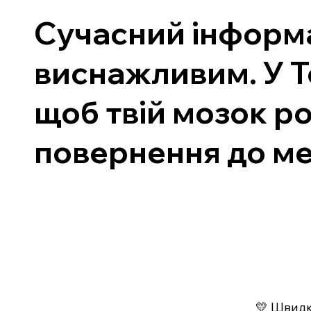
Сучасний інформ
виснажливим. У Т
щоб твій мозок р
повернення до ме
💛 Швидко