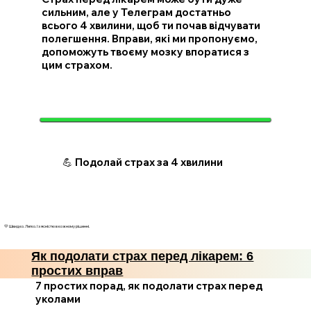
сильним, але у Телеграм достатньо
всього 4 хвилини, щоб ти почав відчувати
полегшення. Вправи, які ми пропонуємо,
допоможуть твоєму мозку впоратися з
цим страхом.
💪 Подолай страх за 4 хвилини
💛 Швидко. Легко. І з ясністю в кожному рішенні.
Як подолати страх перед лікарем: 6
простих вправ
7 простих порад, як подолати страх перед
уколами