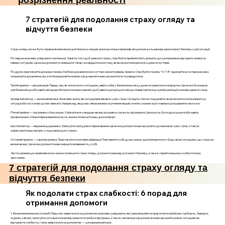
розрізнення реальності
7 стратегій для подолання страху огляду та
відчуття безпеки
Страх огляду може бути справжнім викликом для багатьох людей, але існує кілька прийомів, які допоможуть вам відчувати межі і безпеку у цій ситуації.
По-перше, важливо усвідомити свої емоції. Замість того, щоб уникати страху, спробуйте прийняти його, визнати, що це нормально відчувати тривогу в
певних ситуаціях. Це може допомогти зменшити тягар і зосередитися на тому, як ви можете впоратися з цими почуттями.
По-друге, практикуйте дихальні техніки. Глибоке дихання може суттєво знизити рівень тривоги. Спробуйте техніку "4-7-8": вдихайте на чотири рахунки,
затримуйте дихання на сім, а потім видихайте на вісім. Це дозволить вам заспокоїтися і зосередитися.
Третій прийом — візуалізація. Перед тим, як зіткнутися з ситуацією, уявіть себе у безпечному місці, де ви почуваєтеся комфортно. Це може бути ваше
улюблене місце або навіть вигадане. Витратьте кілька хвилин, щоб уявити деталі цього місця, і повертайтеся до цієї візуалізації, коли відчуваєте страх.
Четвертий метод — визначення меж. Важливо знати, які ситуації викликають у вас страх. Складіть список і подумайте, як ви можете контролювати ці
ситуації або поступово до них звикати. Наприклад, якщо вас лякає велике скупчення людей, почніть з малих груп і повільно розширюйте своє коло.
П’ятий прийом — підтримка з боку інших. Спілкуйтеся з людьми, які вас розуміють і можуть підтримати. Це можуть бути друзі, родичі або навіть
професіонали. Спільні переживання можуть значно полегшити ваш дискомфорт.
Шостий метод — ведення щоденника. Записуйте свої думки і переживання. Це може допомогти вам зрозуміти, що викликає у вас страх, а також
зафіксувати ваш прогрес у подоланні цього страху.
Останній прийом — самопідтримка. Практикуйте позитивні афірмації. Повторюйте собі, що ви сильні, здатні впоратися з будь-якою ситуацією, і що страх не
визначає вас. Це може допомогти вам зміцнити впевненість у собі.
Застосування цих прийомів може значно полегшити страх огляду, допомогти вам відчути межі і безпеку, а також сприяти вашому особистісному
зростанню.
7 стратегій для подолання страху огляду та
відчуття безпеки
Як подолати страх слабкості: 6 порад для
отримання допомоги
1. Визначення власних потреб: Перш ніж звертатися за допомогою, важливо усвідомити, які саме емоційні чи практичні потреби вас турбують. Заведіть
журнал, у якому записуйте ситуації, коли ви відчуваєте потребу в підтримці, а також свої емоції. Це допоможе вам зрозуміти, в яких ситуаціях ви
відчуваєте слабкість, і чому звертатися за допомогою — це нормальний крок.