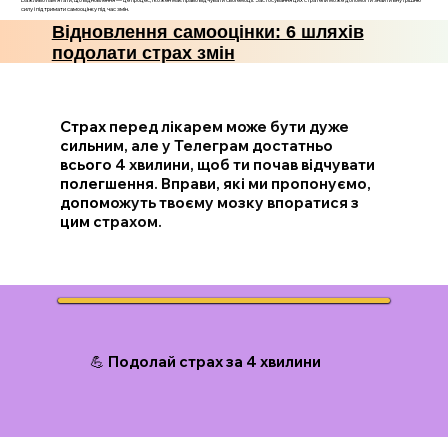
силу і підтримати самооцінку під час змін.
Відновлення самооцінки: 6 шляхів
подолати страх змін
Страх перед лікарем може бути дуже
сильним, але у Телеграм достатньо
всього 4 хвилини, щоб ти почав відчувати
полегшення. Вправи, які ми пропонуємо,
допоможуть твоєму мозку впоратися з
цим страхом.
💪 Подолай страх за 4 хвилини