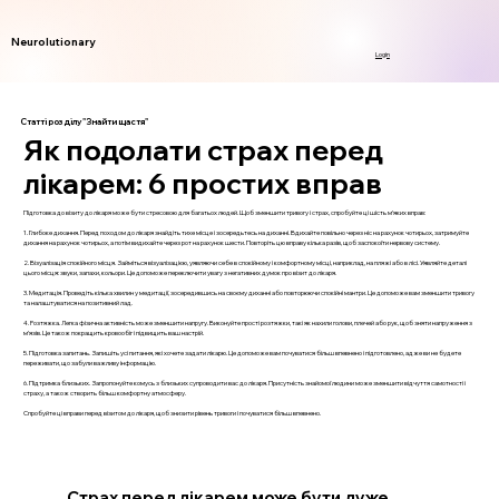
Neurolutionary
Login
Статті розділу "Знайти щастя"
Як подолати страх перед
лікарем: 6 простих вправ
Підготовка до візиту до лікаря може бути стресовою для багатьох людей. Щоб зменшити тривогу і страх, спробуйте ці шість м’яких вправ:
1. Глибоке дихання. Перед походом до лікаря знайдіть тихе місце і зосередьтесь на диханні. Вдихайте повільно через ніс на рахунок чотирьох, затримуйте
дихання на рахунок чотирьох, а потім видихайте через рот на рахунок шести. Повторіть цю вправу кілька разів, щоб заспокоїти нервову систему.
2. Візуалізація спокійного місця. Займіться візуалізацією, уявляючи себе в спокійному і комфортному місці, наприклад, на пляжі або в лісі. Уявляйте деталі
цього місця: звуки, запахи, кольори. Це допоможе переключити увагу з негативних думок про візит до лікаря.
3. Медитація. Проведіть кілька хвилин у медитації, зосередившись на своєму диханні або повторюючи спокійні мантри. Це допоможе вам зменшити тривогу
та налаштуватися на позитивний лад.
4. Розтяжка. Легка фізична активність може зменшити напругу. Виконуйте прості розтяжки, такі як нахили голови, плечей або рук, щоб зняти напруження з
м’язів. Це також покращить кровообіг і підвищить ваш настрій.
5. Підготовка запитань. Запишіть усі питання, які хочете задати лікарю. Це допоможе вам почуватися більш впевнено і підготовлено, адже ви не будете
переживати, що забули важливу інформацію.
6. Підтримка близьких. Запропонуйте комусь з близьких супроводити вас до лікаря. Присутність знайомої людини може зменшити відчуття самотності і
страху, а також створить більш комфортну атмосферу.
Спробуйте ці вправи перед візитом до лікаря, щоб знизити рівень тривоги і почуватися більш впевнено.
Страх перед лікарем може бути дуже