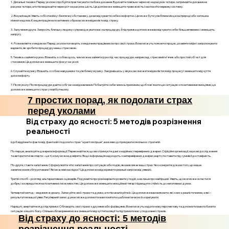
1. Дихальні техніки: Перед уколом спробуйте практикувати глибоке дихання. Вдихайте повільно через ніс на рахунок чотири, затримайте дихання на
рахунок чотири, а потім видихайте через рот на рахунок шість. Це допоможе зменшити тривожність і заспокоїти нервову систему.
2. Візуалізація: Уявіть собі спокійну і безпечну обстановку, де ви відчуваєте себе комфортно. Це може бути улюблене місце на природі або затишна
кімната вдома. Концентрація на позитивних образах може відволікти від страху.
3. Залучення друга: Запросіть близьку людину супроводжувати вас на процедуру. Її підтримка допоможе вам відчувати себе більш впевнено і зменшить
напругу.
4. Розмовляйте з медиком: Перед уколом поговоріть з медичним працівником про свої страхи. Вони можуть пояснити процес, розвіяти міфи і запропонувати
варіанти, як зробити процедуру менш стресовою.
5. Техніка «зайняти руки»: Візьміть з собою щось, чим можна зайняти руки під час процедури, наприклад, стресовий м'ячик або простий об'єкт для
стиснення. Це допоможе зменшити фокус на уколі.
6. Слухайте музику: Візьміть з собою навушники та улюблену музику. Занурившись у звуки, ви зможете відволіктися від процесу і зменшити відчуття
дискомфорту.
7. Після уколу: Після процедури дайте собі час на відновлення. Побалуйте себе чимось приємним, щоб пов'язати цю ситуацію з позитивними емоціями, це
допоможе зменшити страх у майбутньому.
7 простих порад, як подолати страх
перед уколами
Від страху до ясності: 5 методів розрізнення
реальності
Щоб відрізнити факти від фантазій і подолати страх "а раптом гірше", важливо дотримуватися кількох стратегій.
По-перше, аналізуйте джерела інформації. Переконайтеся, що ви отримуєте дані з надійних і перевірених джерел. Офіційні організації, наукові дослідження
та авторитетні експерти – це ті, кому можна довіряти. Якщо інформація надходить з неперевірених джерел, варто поставити під сумнів її достовірність.
По-друге, ставте запитання. Сформулюйте чіткі запитання про ситуацію або подію, яка викликає ваш страх. Чи є конкретні докази того, що ваше
занепокоєння обґрунтоване? Які можливі наслідки? Це допоможе відокремити реальні загрози від уявних.
Третій спосіб – розгляд альтернативних сценаріїв. Подумайте про різні варіанти розвитку подій, а не лише про найгірший. Уявіть, що все може скластися
добре, і зосередьтеся на позитивних можливостях. Це допоможе зменшити емоційний тягар і підвищити стійкість до негативних думок.
Четвертий метод – ведення журналу. Записуйте свої страхи та думки, а потім аналізуйте їх. Це допоможе вам вияснити, які з них є реалістичними, а які –
результатом вашої уяви. Регулярний запис думок може допомогти вам помітити шаблони і вчасно їх коригувати.
Нарешті, звертайтеся до підтримки. Обговоріть свої страхи з друзями або фахівцями. Вони можуть надати нову перспективу та допомогти вам побачити
ситуацію з іншого боку. Спільне обговорення може зменшити відчуття ізоляції та підтримати вас у подоланні страхів.
Від страху до ясності: 5 методів