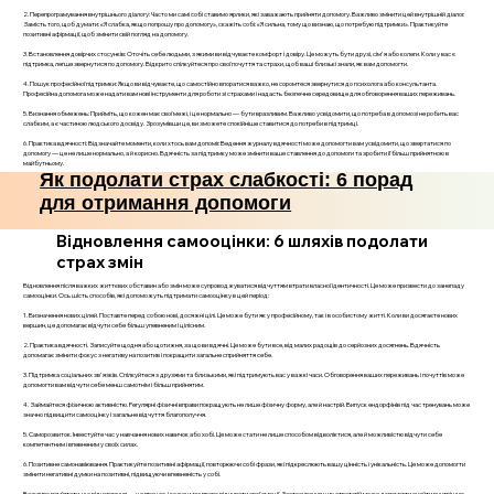
2. Перепрограмування внутрішнього діалогу: Часто ми самі собі ставимо ярлики, які заважають прийняти допомогу. Важливо змінити цей внутрішній діалог.
Замість того, щоб думати: «Я слабка, якщо попрошу про допомогу», скажіть собі: «Я сильна, тому що визнаю, що потребую підтримки». Практикуйте
позитивні афірмації, щоб змінити свій погляд на допомогу.
3. Встановлення довірчих стосунків: Оточіть себе людьми, з якими ви відчуваєте комфорт і довіру. Це можуть бути друзі, сім'я або колеги. Коли у вас є
підтримка, легше звернутися по допомогу. Відкрито спілкуйтеся про свої почуття та страхи, щоб ваші близькі знали, як вам допомогти.
4. Пошук професійної підтримки: Якщо ви відчуваєте, що самостійно впоратися важко, не соромтеся звернутися до психолога або консультанта.
Професійна допомога може надати вам нові інструменти для роботи зі страхами і надасть безпечне середовище для обговорення ваших переживань.
5. Визнання обмежень: Прийміть, що кожен має свої межі, і це нормально — бути вразливим. Важливо усвідомити, що потреба в допомозі не робить вас
слабким, а є частиною людського досвіду. Зрозумівши це, ви зможете спокійніше ставитися до потреби в підтримці.
6. Практика вдячності: Відзначайте моменти, коли хтось вам допоміг. Ведення журналу вдячності може допомогти вам усвідомити, що звертатися по
допомогу — це не лише нормально, а й корисно. Вдячність за підтримку може змінити ваше ставлення до допомоги та зробити її більш прийнятною в
майбутньому.
Як подолати страх слабкості: 6 порад
для отримання допомоги
Відновлення самооцінки: 6 шляхів подолати
страх змін
Відновлення після важких життєвих обставин або змін може супроводжуватися відчуттям втрати власної ідентичності. Це може призвести до занепаду
самооцінки. Ось шість способів, які допоможуть підтримати самооцінку в цей період:
1. Визначення нових цілей. Поставте перед собою нові, досяжні цілі. Це може бути як у професійному, так і в особистому житті. Коли ви досягаєте нових
вершин, це допомагає відчути себе більш упевненим і цілісним.
2. Практика вдячності. Записуйте щодня або щотижня, за що ви вдячні. Це може бути все, від малих радощів до серйозних досягнень. Вдячність
допомагає змінити фокус з негативу на позитив і покращити загальне сприйняття себе.
3. Підтримка соціальних зв'язків. Спілкуйтеся з друзями та близькими, які підтримують вас у важкі часи. Обговорення ваших переживань і почуттів може
допомогти вам відчути себе менш самотнім і більш прийнятим.
4. Займайтеся фізичною активністю. Регулярні фізичні вправи покращують не лише фізичну форму, але й настрій. Випуск ендорфінів під час тренувань може
значно підвищити самооцінку і загальне відчуття благополуччя.
5. Саморозвиток. Інвестуйте час у навчання нових навичок або хобі. Це може стати не лише способом відволіктися, але й можливістю відчути себе
компетентним і впевненим у своїх силах.
6. Позитивне самонавіювання. Практикуйте позитивні афірмації, повторюючи собі фрази, які підкреслюють вашу цінність і унікальність. Це може допомогти
змінити негативні думки на позитивні, підвищуючи впевненість у собі.
Важливо пам’ятати, що відновлення — це процес, і кожен має право відчувати свої емоції. Застосування цих стратегій може допомогти знайти внутрішню