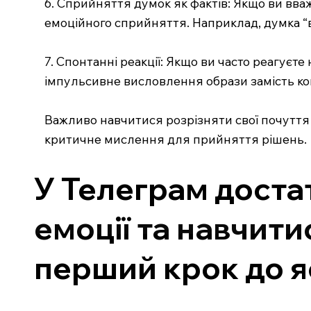
6. Сприйняття думок як фактів: Якщо ви вва
емоційного сприйняття. Наприклад, думка “в
7. Спонтанні реакції: Якщо ви часто реагуєт
імпульсивне висловлення образи замість ко
Важливо навчитися розрізняти свої почуття 
критичне мислення для прийняття рішень.
У Телеграм доста
емоції та навчитис
перший крок до яс