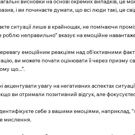
загальні висновки на основі окремих випадків, це м
ив, і ви починаєте думати, що всі люди такі, це сві
аєте ситуації лише в крайнощах, не помічаючи промі
е роблю неправильно” вказує на емоційне навантаж
е перевагу емоційним реакціям над об'єктивними фак
ацію, ви можете почати оцінювати її через призму св
му що...”.
і акцентувати увагу на негативних аспектах ситуації
кщо ви отримали позитивний відгук, але фокусуєте
дентифікуєте себе з вашими емоціями, наприклад, “я 
не мислення.