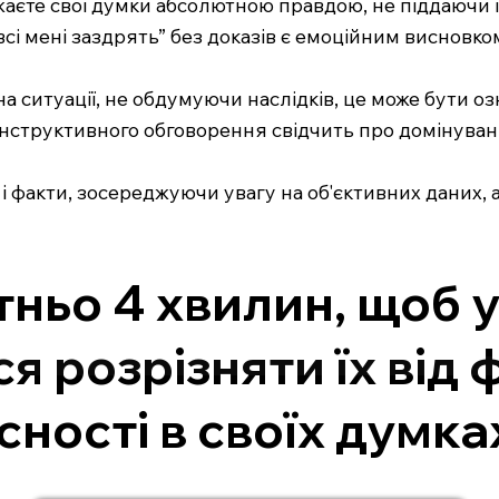
жаєте свої думки абсолютною правдою, не піддаючи ї
сі мені заздрять” без доказів є емоційним висновко
е на ситуації, не обдумуючи наслідків, це може бути
нструктивного обговорення свідчить про домінуван
і факти, зосереджуючи увагу на об'єктивних даних, 
тньо 4 хвилин, щоб у
я розрізняти їх від 
ності в своїх думках