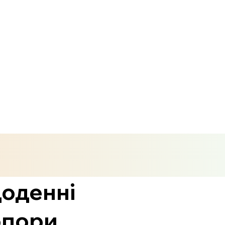
щоденні
опори