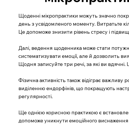
Щоденні мікропрактики можуть значно покра
день з усвідомленого моменту. Витратьте кі
Це допоможе знизити рівень стресу і підви
Далі, ведення щоденника може стати потужн
систематизувати емоції, але й дозволить вия
Щодня записуйте три речі, за які ви вдячні
Фізична активність також відіграє важливу р
виділенню ендорфінів, що покращують настр
регулярності.
Ще однією корисною практикою є встановлення
допоможе уникнути емоційного виснаження і