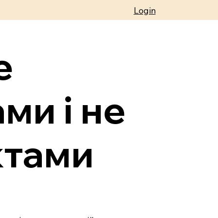
Login
е
ми і не
ктами