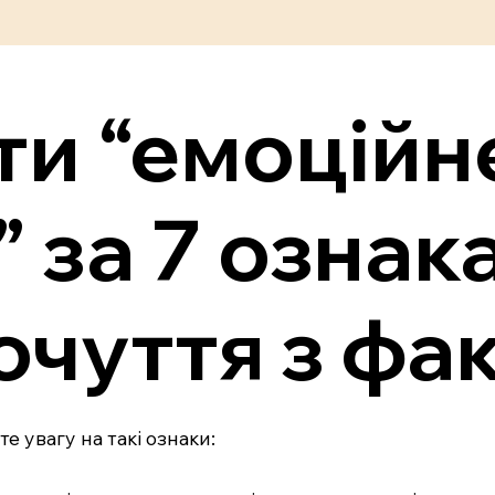
ти “емоційн
 за 7 ознака
очуття з фа
 увагу на такі ознаки: