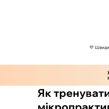
💛 Швидко
Як тренувати
мікропрактик