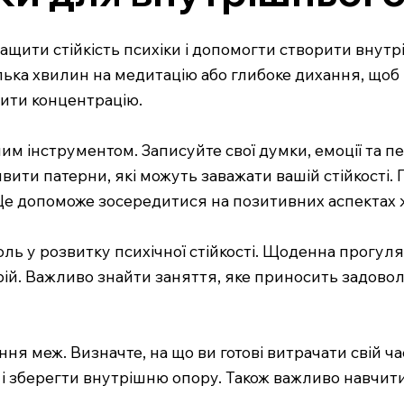
щити стійкість психіки і допомогти створити внутр
лька хвилин на медитацію або глибоке дихання, щоб
щити концентрацію.
им інструментом. Записуйте свої думки, емоції та 
вити патерни, які можуть заважати вашій стійкості. 
. Це допоможе зосередитися на позитивних аспектах 
оль у розвитку психічної стійкості. Щоденна прогул
ій. Важливо знайти заняття, яке приносить задовол
 меж. Визначте, на що ви готові витрачати свій час 
 зберегти внутрішню опору. Також важливо навчитис