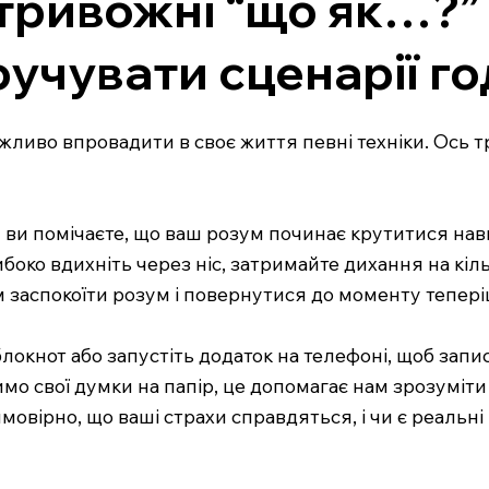
тривожні “що як…?” з
учувати сценарії г
ажливо впровадити в своє життя певні техніки. Ось 
ви помічаєте, що ваш розум починає крутитися навк
ибоко вдихніть через ніс, затримайте дихання на кіль
вам заспокоїти розум і повернутися до моменту тепе
локнот або запустіть додаток на телефоні, щоб запи
димо свої думки на папір, це допомагає нам зрозуміт
овірно, що ваші страхи справдяться, і чи є реальні 