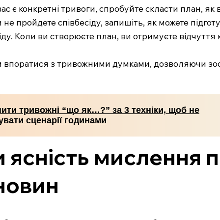
вас є конкретні тривоги, спробуйте скласти план, як
 не пройдете співбесіду, запишіть, як можете підгот
сіду. Коли ви створюєте план, ви отримуєте відчутт
ам впоратися з тривожними думками, дозволяючи зо
ити тривожні “що як…?” за 3 техніки, щоб не
увати сценарії годинами
 ясність мислення п
новин