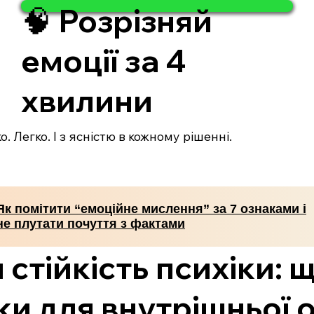
🧠 Розрізняй
емоції за 4
хвилини
. Легко. І з ясністю в кожному рішенні.
Як помітити “емоційне мислення” за 7 ознаками і
не плутати почуття з фактами
 стійкість психіки: 
и для внутрішньої 