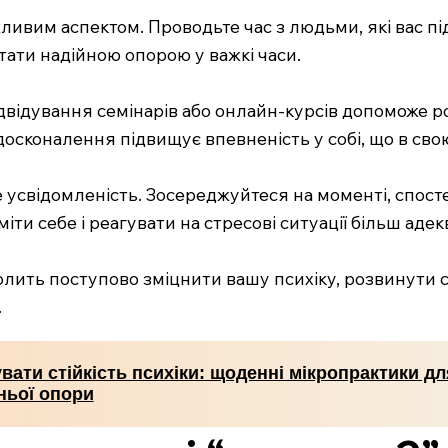
жливим аспектом. Проводьте час з людьми, які вас п
ати надійною опорою у важкі часи.
ідвідування семінарів або онлайн-курсів допоможе р
сконалення підвищує впевненість у собі, що в свою 
 усвідомленість. Зосереджуйтеся на моменті, спосте
ти себе і реагувати на стресові ситуації більш адек
ить поступово зміцнити вашу психіку, розвинути ст
.
вати стійкість психіки: щоденні мікропрактики дл
ньої опори