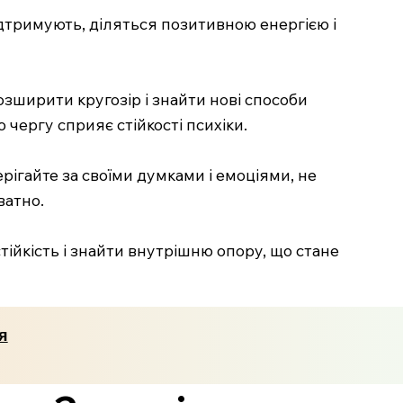
ідтримують, діляться позитивною енергією і
озширити кругозір і знайти нові способи
чергу сприяє стійкості психіки.
рігайте за своїми думками і емоціями, не
ватно.
ійкість і знайти внутрішню опору, що стане
я