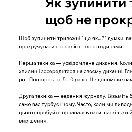
Як зупинити 
щоб не прокр
Щоб зупинити тривожні "що як...?" думки, в
прокручувати сценарії в голові годинами.
Перша техніка — усвідомлене дихання. Коли 
хвилин і зосередьтеся на своєму диханні. Гл
рот. Повторіть це 5-10 разів. Це допоможе 
Друга техніка — ведення журналу. Візьміть б
саме вас турбує і чому. Часто, коли ми виво
цього спробуйте проаналізувати, наскільки йм
вирішення.