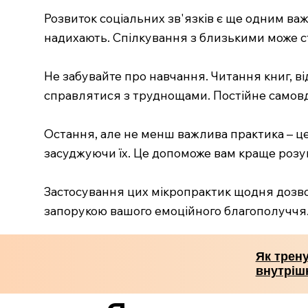
Розвиток соціальних зв'язків є ще одним ва
надихають. Спілкування з близькими може ст
Не забувайте про навчання. Читання книг, в
справлятися з труднощами. Постійне самовдо
Остання, але не менш важлива практика – це
засуджуючи їх. Це допоможе вам краще розумі
Застосування цих мікропрактик щодня дозвол
запорукою вашого емоційного благополуччя
Як трену
внутріш