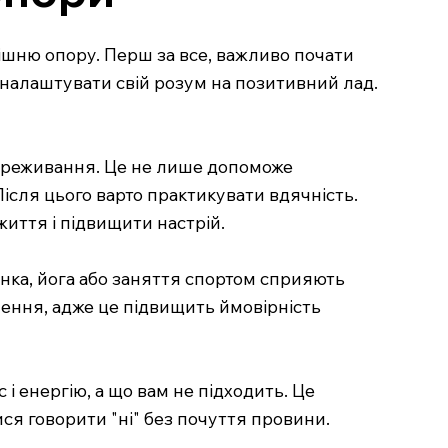
ішню опору. Перш за все, важливо почати
 налаштувати свій розум на позитивний лад.
переживання. Це не лише допоможе
Після цього варто практикувати вдячність.
життя і підвищити настрій.
янка, йога або заняття спортом сприяють
ення, адже це підвищить ймовірність
і енергію, а що вам не підходить. Це
я говорити "ні" без почуття провини.