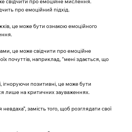
оже свідчити про емоційне мислення.
дчить про емоційний підхід.
жків, це може бути ознакою емоційного
ення.
тами, це може свідчити про емоційне
оїх почуттів, наприклад, “мені здається, що
, ігноруючи позитивні, це може бути
ся лише на критичних зауваженнях.
невдаха”, замість того, щоб розглядати свої