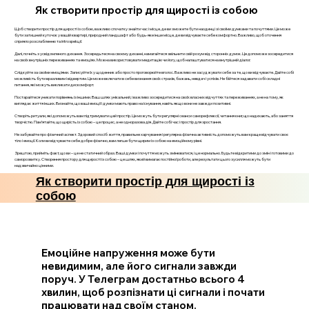
Як створити простір для щирості із собою
Щоб створити простір для щирості із собою, важливо спочатку знайти час і місце, де ви зможете бути наодинці зі своїми думками та почуттями. Це може
бути затишний куточок у вашій квартирі, природний ландшафт або будь-яке інше місце, де ви відчуваєте себе комфортно. Важливо, щоб оточення
сприяло розслабленню та introspekції.
Далі, почніть з усвідомленого дихання. Зосередьтеся на своєму диханні, намагайтеся звільнити свій розум від сторонніх думок. Це допоможе зосередитися
на своїх внутрішніх переживаннях та емоціях. Можна використовувати медитацію чи йогу, щоб налаштуватися на внутрішній діалог.
Слідкуйте за своїми емоціями. Записуйте їх у щоденник або просто проговорюйте вголос. Важливо не засуджувати себе за те, що ви відчуваєте. Дайте собі
можливість бути вразливим і відвертим. Це може включати в себе визнання своїх страхів, бажань, невдач і успіхів. Не бійтеся задавати собі складні
питання, які можуть викликати дискомфорт.
Постарайтеся уникати порівнянь із іншими. Ваш шлях унікальний, і важливо зосередитися на своїх власних відчуттях та переживаннях, а не на тому, як
виглядає життя інших. Визнайте, що ваші емоції і думки мають право на існування, навіть якщо вони не завжди позитивні.
Створіть ритуали, які допоможуть вам підтримувати цей простір. Це можуть бути регулярні сеанси саморефлексії, читання книг, що надихають, або заняття
творчістю. Пам’ятайте, що щирість із собою – це процес, а не одноразова дія. Дайте собі час і простір для зростання.
Не забувайте про фізичний аспект. Здоровий спосіб життя, правильне харчування і регулярна фізична активність допоможуть вам краще відчувати своє
тіло і емоції. Коли ви відчуваєте себе добре фізично, вам легше бути щирим із собою на емоційному рівні.
Зрештою, прийміть факт, що ви – це не статичний образ. Ваші думки і почуття можуть змінюватися, і це нормально. Будьте відкритими до змін і готовими до
саморозвитку. Створення простору для щирості із собою – це шлях, який вимагає постійної роботи, але результати цього зусилля можуть бути
надзвичайно цінними.
Як створити простір для щирості із
собою
Емоційне напруження може бути
невидимим, але його сигнали завжди
поруч. У Телеграм достатньо всього 4
хвилин, щоб розпізнати ці сигнали і почати
працювати над своїм станом.