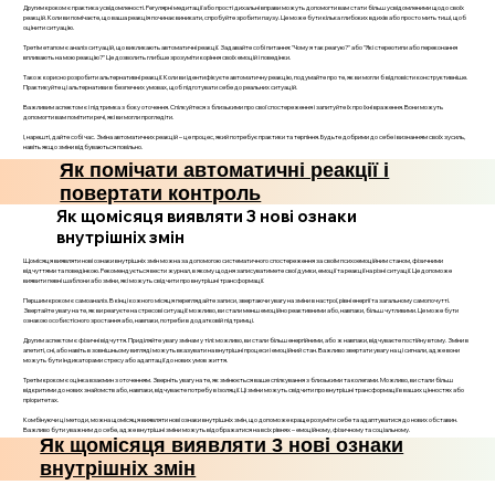
Другим кроком є практика усвідомленості. Регулярні медитації або прості дихальні вправи можуть допомогти вам стати більш усвідомленими щодо своїх
реакцій. Коли ви помічаєте, що ваша реакція починає виникати, спробуйте зробити паузу. Це може бути кілька глибоких вдихів або просто мить тиші, щоб
оцінити ситуацію.
Третім етапом є аналіз ситуацій, що викликають автоматичні реакції. Задавайте собі питання: "Чому я так реагую?" або "Які стереотипи або переконання
впливають на мою реакцію?" Це дозволить глибше зрозуміти коріння своїх емоцій і поведінки.
Також корисно розробити альтернативні реакції. Коли ви ідентифікуєте автоматичну реакцію, подумайте про те, як ви могли б відповісти конструктивніше.
Практикуйте ці альтернативи в безпечних умовах, щоб підготувати себе до реальних ситуацій.
Важливим аспектом є і підтримка з боку оточення. Спілкуйтеся з близькими про свої спостереження і запитуйте їх про їхні враження. Вони можуть
допомогти вам помітити речі, які ви могли прогледіти.
І, нарешті, дайте собі час. Зміна автоматичних реакцій – це процес, який потребує практики та терпіння. Будьте добрими до себе і визнанням своїх зусиль,
навіть якщо зміни відбуваються повільно.
Як помічати автоматичні реакції і
повертати контроль
Як щомісяця виявляти 3 нові ознаки
внутрішніх змін
Щомісяця виявляти нові ознаки внутрішніх змін можна за допомогою систематичного спостереження за своїм психоемоційним станом, фізичними
відчуттями та поведінкою. Рекомендується вести журнал, в якому щодня записуватимете свої думки, емоції та реакції на різні ситуації. Це допоможе
виявити певні шаблони або зміни, які можуть свідчити про внутрішні трансформації.
Першим кроком є самоаналіз. В кінці кожного місяця переглядайте записи, звертаючи увагу на зміни в настрої, рівні енергії та загальному самопочутті.
Звертайте увагу на те, як ви реагуєте на стресові ситуації: можливо, ви стали менш емоційно реактивними або, навпаки, більш чутливими. Це може бути
ознакою особистісного зростання або, навпаки, потреби в додатковій підтримці.
Другим аспектом є фізичні відчуття. Приділяйте увагу змінам у тілі: можливо, ви стали більш енергійними, або ж навпаки, відчуваєте постійну втому. Зміни в
апетиті, сні, або навіть в зовнішньому вигляді можуть вказувати на внутрішні процеси і емоційний стан. Важливо звертати увагу на ці сигнали, адже вони
можуть бути індикаторами стресу або адаптації до нових умов життя.
Третім кроком є оцінка взаємин з оточенням. Зверніть увагу на те, як змінюється ваше спілкування з близькими та колегами. Можливо, ви стали більш
відкритими до нових знайомств або, навпаки, відчуваєте потребу в ізоляції. Ці зміни можуть свідчити про внутрішні трансформації в ваших цінностях або
пріоритетах.
Комбінуючи ці методи, можна щомісяця виявляти нові ознаки внутрішніх змін, що допоможе краще розуміти себе та адаптуватися до нових обставин.
Важливо бути уважним до себе, адже внутрішні зміни можуть відображатися на всіх рівнях – емоційному, фізичному та соціальному.
Як щомісяця виявляти 3 нові ознаки
внутрішніх змін