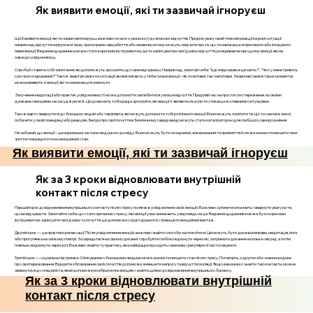
Як виявити емоції, які ти зазвичай ігноруєш
Щоб виявити емоції, які ти зазвичай ігноруєш, важливо почати з уважності до власних відчуттів. Приділи увагу своїй тілесній реакції на різні ситуації:
наприклад, відчуття напруги в м'язах, прискорене серцебиття або незвичну втому можуть свідчити про те, що ти намагаєшся приховати або ігнорувати
певні емоції. Ведення щоденника може стати корисним інструментом, де ти записуватим свої думки і відчуття, розкриваючи при цьому емоції, які не
завжди усвідомлюєш.
Спробуй ставити собі запитання, які допоможуть зрозуміти, що саме відчуваєш. Наприклад, запитай себе: "Що я відчуваю в цю мить?", "Чи є у мене тривога,
сум чи розчарування?" Також звертай увагу на ситуації, які викликають у тебе сильні емоції – як позитивні, так і негативні. Зазвичай саме в таких моментах
можна виявити ті емоції, які ти намагаєшся уникнути.
Залучення медитації або практик усвідомленості може допомогти заглибитися у власні відчуття. Приділяй час на просте спостереження за своїми
думками і емоціями, не засуджуючи їх. Це дозволить тобі краще зрозуміти, які емоції з'являються, коли ти стикаєшся з певними ситуаціями.
Також варто звернутися до близьких людей або терапевта, які можуть допомогти тобі розпізнати емоції. Вони можуть помітити те, що ти сам не в змозі
побачити у своїй поведінці або реакціях. Бесіди про свої почуття в безпечному середовищі можуть стати каталізатором для глибшого саморозуміння.
Не забувай, що емоції – це нормальна частина людського досвіду. Вони можуть бути складними, але визнання та прийняття їх може значно полегшити твоє
життя і покращити психоемоційний стан.
Як виявити емоції, які ти зазвичай ігноруєш
Як за 3 кроки відновлювати внутрішній
контакт після стресу
Перший крок до відновлення внутрішнього контакту після стресу полягає в усвідомленні своїх емоцій. Важливо зупинитися на мить і звернути увагу на те,
що ви відчуваєте. Запитайте себе, що стало причиною стресу, і які емоції у вас виникають у відповідь на це. Ведення щоденника може бути корисним
інструментом: записуйте свої думки та почуття, це допоможе структурувати їх і зменшити емоційний вантаж.
Другий крок — це практики релаксації. Після усвідомлення емоцій, важливо знайти способи заспокоїтися. Це можуть бути дихальні вправи, медитація, йога
або прогулянка на свіжому повітрі. Зосередьтеся на своєму диханні: спробуйте глибоко вдихнути через ніс, затримати дихання на кілька секунд, а потім
повільно видихнути через рот. Важливо знайти ту практику, яка найкраще підходить саме вам, і регулярно її застосовувати.
Третій крок — соціальна підтримка. Спілкування з близькими людьми може значно полегшити стан після стресу. Поговоріть з другом або членом родини
про свої переживання. Відкрите обговорення своїх почуттів допоможе зменшити напругу та відчуття ізоляції. Якщо вам важко знайти такі контакти, можна
звернутися до спеціаліста, який допоможе розібратися в емоціях і знайти шляхи до відновлення внутрішнього балансу.
Як за 3 кроки відновлювати внутрішній
контакт після стресу