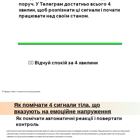
поруч. У Телеграм достатньо всього 4
хвилин, щоб розпізнати ці сигнали і почати
працювати над своїм станом.
🧘‍♂️ Відчуй спокій за 4 хвилини
💛 Швидко. Легко. І з ясністю в кожному рішенні.
Як помічати 4 сигнали тіла, що
вказують на емоційне напруження
Як помічати автоматичні реакції і повертати
контроль
Щоб помічати автоматичні реакції, важливо звертати увагу на свої емоції, думки та поведінку в різних ситуаціях. Першим кроком є самоспостереження:
спробуйте відстежувати моменти, коли ви реагуєте на щось без обдумування. Зазначайте, які емоції виникають, що ви відчуваєте в тілі, які думки
з’являються. Це допоможе виявити патерни, які повторюються в різних ситуаціях.