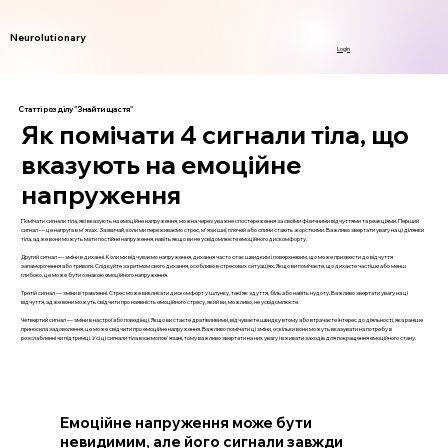
Neurolutionary
Login
Статті розділу "Знайти щастя"
Як помічати 4 сигнали тіла, що
вказують на емоційне
напруження
Помічати сигнали тіла, які вказують на емоційне напруження, можна через уважне спостереження за своїми фізичними відчуттями та реакціями. Перший
сигнал — це напруга в м'язах. Зазвичай, коли ми переживаємо стрес, м'язи шиї, плечей або спини стають жорсткими. Важливо звертати увагу на ці ділянки
тіла, адже вони можуть мати постійне напруження, навіть якщо ви не усвідомлюєте емоційного дискомфорту.
Другий сигнал — зміни в диханні. Коли ми відчуваємо напруження, дихання часто стає швидким і поверхневим, що може призвести до відчуття
запаморочення або тривоги. Слідкуйте за ритмом свого дихання, особливо в стресових ситуаціях. Якщо ви помічаєте, що дихаєте частіше або менш
глибоко, це може бути ознакою емоційного напруження.
Третій сигнал — зміни в травленні. Стрес може викликати дискомфорт у шлунку, такі як здуття, біль або навіть нудоту. Важливо звертати увагу на ці
відчуття, адже вони можуть свідчити про наявність емоційного стресу, який ви, можливо, не усвідомлюєте.
Четвертий сигнал — зміни в настрої або поведінці. Якщо ви стаєте дратівливими, відчуваєте швидку втому або втрачаєте інтерес до діяльності, яка раніше
приносила задоволення, це може свідчити про емоційне напруження. Важливо помічати ці зміни, оскільки вони можуть вказувати на потребу в
розслабленні чи підтримці. Усі ці сигнали тіла взаємопов'язані, тому важливо звертати на них увагу і вживати заходів для покращення емоційного стану.
Емоційне напруження може бути
невидимим, але його сигнали завжди