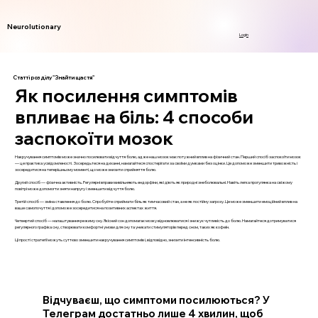
Neurolutionary
Login
Статті розділу "Знайти щастя"
Як посилення симптомів
впливає на біль: 4 способи
заспокоїти мозок
Накручування симптомів може значно посилювати відчуття болю, адже наш мозок має потужний вплив на фізичний стан. Перший спосіб заспокоїти мозок
— це практика усвідомленості. Зосередьтеся на диханні, намагайтеся спостерігати за своїми думками без оцінки. Це допоможе зменшити тривожність і
зосередитися на теперішньому моменті, що може знизити сприйняття болю.
Другий спосіб — фізична активність. Регулярні вправи вивільняють ендорфіни, які діють як природні знеболювальні. Навіть легка прогулянка на свіжому
повітрі може допомогти зняти напругу і зменшити відчуття болю.
Третій спосіб — зміна ставлення до болю. Спробуйте сприймати біль як тимчасовий стан, а не як постійну загрозу. Це може зменшити емоційний вплив на
ваше самопочуття і допоможе зосередитися на позитивних аспектах життя.
Четвертий спосіб — налаштування режиму сну. Якісний сон допомагає мозку відновлюватися і знижує чутливість до болю. Намагайтеся дотримуватися
регулярного графіка сну, створювати комфортні умови для сну та уникати стимуляторів перед сном, таких як кофеїн.
Ці прості стратегії можуть суттєво зменшити накручування симптомів і, відповідно, знизити інтенсивність болю.
Відчуваєш, що симптоми посилюються? У
Телеграм достатньо лише 4 хвилин, щоб