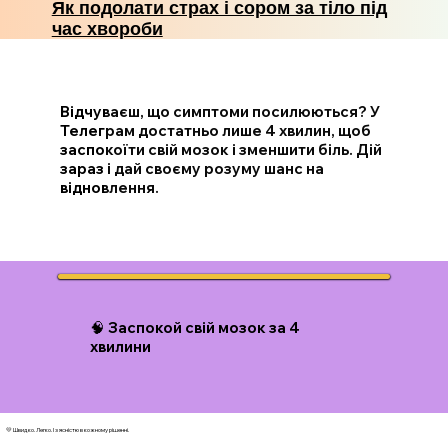
Як подолати страх і сором за тіло під
час хвороби
Відчуваєш, що симптоми посилюються? У
Телеграм достатньо лише 4 хвилин, щоб
заспокоїти свій мозок і зменшити біль. Дій
зараз і дай своєму розуму шанс на
відновлення.
🧠 Заспокой свій мозок за 4
хвилини
💛 Швидко. Легко. І з ясністю в кожному рішенні.