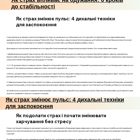
Як страх впливає на одужання: 6 кроків
до стабільності
Як страх змінює пульс: 4 дихальні техніки
для заспокоєння
Страх викликає активацію симпатичної нервової системи, що призводить до збільшення частоти серцебиття. Це відбувається через вивільнення
адреналіну, який готує організм до реакції "бийся або біжи". Як наслідок, серце починає битися швидше, щоб забезпечити м’язи більшою кількістю кисню
та енергії. Це може створити відчуття тривоги та паніки, що, в свою чергу, ще більше підвищує рівень стресу.
Для швидкого заспокоєння і зниження частоти серцебиття можна використовувати різні дихальні техніки. Ось чотири ефективні схеми:
1. Діафрагмальне дихання: Сядьте зручно або ляжте на спину. Положіть одну руку на живіт, іншу на грудях. Вдихайте повільно через ніс, намагаючись
підняти живіт, а не груди. Вдих має тривати 4-5 секунд. Потім затримайте дихання на 2-3 секунди і повільно видихайте через рот, намагаючись максимально
спорожнити легені. Повторюйте цю процедуру 5-10 разів.
2. 4-7-8 дихання: Сядьте з прямою спиною. Закрийте очі і вдихайте через ніс на рахунок 4. Затримайте дихання на рахунок 7, а потім видихайте через рот на
рахунок 8. Ця техніка допомагає зменшити стрес і заспокоїти серцебиття.
3. Метод "дихання через соломку": Уявіть, що ви дихаєте через трубочку. Вдихайте повільно носом на 4 рахунки, а потім видихайте через "трубочку" на 6-8
рахунків. Цей метод допомагає уповільнити дихання і зменшити частоту серцебиття.
4. Червоні дихання: Сядьте зручно, закрийте очі і уявіть, що ви вдихаєте червоне світло, яке наповнює ваше тіло енергією. Вдихайте на 5 рахунків, затримайте
дихання на 5 рахунків, а потім повільно видихайте все негативне, уявляючи, як воно виходить з вашого тіла. Повторіть це 3-5 разів, щоб відчути заспокоєння.
Ці техніки можуть допомогти зменшити фізичні прояви страху і повернути серцебиття до нормального ритму. Практикуйте їх регулярно, щоб зміцнити свою
здатність управляти стресом у складних ситуаціях.
Як страх змінює пульс: 4 дихальні техніки
для заспокоєння
Як подолати страх і почати змінювати
харчування без стресу
Страх, пов'язаний зі змінами в харчуванні та режимі, часто зумовлений побоюванням перед невідомим, а також відчуттям, що потрібно досягти ідеального
результату. Це може призводити до прокрастинації або навіть відмови від спроб. Щоб подолати цей страх і розпочати зміни, можна використати кілька
стратегій.
По-перше, важливо почати з маленьких кроків. Замість того, щоб намагатися відразу ж змінити весь свій раціон або стиль життя, спробуйте