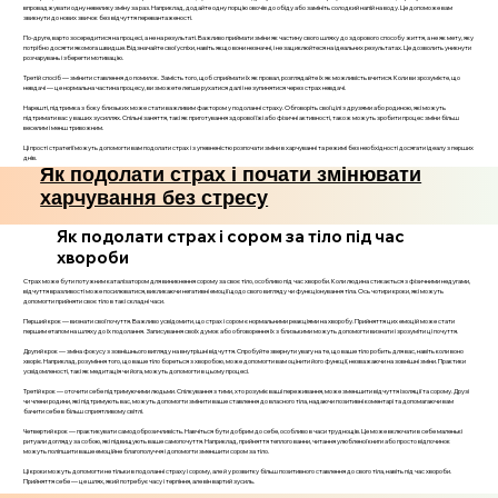
впроваджувати одну невелику зміну за раз. Наприклад, додайте одну порцію овочів до обіду або замініть солодкий напій на воду. Це допоможе вам
звикнути до нових звичок без відчуття перевантаженості.
По-друге, варто зосередитися на процесі, а не на результаті. Важливо приймати зміни як частину свого шляху до здорового способу життя, а не як мету, яку
потрібно досягти якомога швидше. Відзначайте свої успіхи, навіть якщо вони незначні, і не зациклюйтеся на ідеальних результатах. Це дозволить уникнути
розчарувань і зберегти мотивацію.
Третій спосіб — змінити ставлення до помилок. Замість того, щоб сприймати їх як провал, розглядайте їх як можливість вчитися. Коли ви зрозумієте, що
невдачі — це нормальна частина процесу, ви зможете легше рухатися далі і не зупинятися через страх невдачі.
Нарешті, підтримка з боку близьких може стати важливим фактором у подоланні страху. Обговоріть свої цілі з друзями або родиною, які можуть
підтримати вас у ваших зусиллях. Спільні заняття, такі як приготування здорової їжі або фізичні активності, також можуть зробити процес зміни більш
веселим і менш тривожним.
Ці прості стратегії можуть допомогти вам подолати страх і з упевненістю розпочати зміни в харчуванні та режимі без необхідності досягати ідеалу з перших
днів.
Як подолати страх і почати змінювати
харчування без стресу
Як подолати страх і сором за тіло під час
хвороби
Страх може бути потужним каталізатором для виникнення сорому за своє тіло, особливо під час хвороби. Коли людина стикається з фізичними недугами,
відчуття вразливості може посилюватися, викликаючи негативні емоції щодо свого вигляду чи функціонування тіла. Ось чотири кроки, які можуть
допомогти прийняти своє тіло в такі складні часи.
Перший крок — визнати свої почуття. Важливо усвідомити, що страх і сором є нормальними реакціями на хворобу. Прийняття цих емоцій може стати
першим етапом на шляху до їх подолання. Записування своїх думок або обговорення їх з близькими можуть допомогти визнати і зрозуміти ці почуття.
Другий крок — зміна фокусу з зовнішнього вигляду на внутрішні відчуття. Спробуйте звернути увагу на те, що ваше тіло робить для вас, навіть коли воно
хворіє. Наприклад, розуміння того, що ваше тіло бореться з хворобою, може допомогти вам оцінити його функції, незважаючи на зовнішні зміни. Практики
усвідомленості, такі як медитація чи йога, можуть допомогти в цьому процесі.
Третій крок — оточити себе підтримуючими людьми. Спілкування з тими, хто розуміє ваші переживання, може зменшити відчуття ізоляції та сорому. Друзі
чи члени родини, які підтримують вас, можуть допомогти змінити ваше ставлення до власного тіла, надаючи позитивні коментарі та допомагаючи вам
бачити себе в більш сприятливому світлі.
Четвертий крок — практикувати самодоброзичливість. Навчіться бути добрим до себе, особливо в часи труднощів. Це може включати в себе маленькі
ритуали догляду за собою, які підвищують ваше самопочуття. Наприклад, прийняття теплого ванни, читання улюбленої книги або просто відпочинок
можуть поліпшити ваше емоційне благополуччя і допомогти зменшити сором за тіло.
Ці кроки можуть допомогти не тільки в подоланні страху і сорому, але й у розвитку більш позитивного ставлення до свого тіла, навіть під час хвороби.
Прийняття себе — це шлях, який потребує часу і терпіння, але він вартий зусиль.