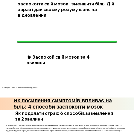
заспокоїти свій мозок і зменшити біль. Дій
зараз і дай своєму розуму шанс на
відновлення.
🧠 Заспокой свій мозок за 4
хвилини
💛 Швидко. Легко. І з ясністю в кожному рішенні.
Як посилення симптомів впливає на
біль: 4 способи заспокоїти мозок
Як подолати страх: 6 способів заземлення
за 2 хвилини
Страх може посилювати фізичні і емоційні симптоми, оскільки він активує нашу реакцію "бийся або тікайся", що веде до підвищеного рівня стресу та
тривоги. Коли ми боїмося, наш організм випускає адреналін, що може призвести до посилення серцебиття, дихальної недостатності та інших неприємних
відчуттів. Відчуття страху може викликати спотворене сприйняття симптомів, роблячи їх більш інтенсивними або тривожними, ніж вони насправді є.