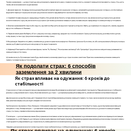
Техніки заземлення — це прості методи, які допомагають переключити увагу з тривоги на присутність у моменті і зменшити інтенсивність страху. Ось шість
технік, які можна виконати за дві хвилини:
1. Дихання через ніс: Зосередьтеся на диханні. Вдихайте повітря через ніс на рахунок чотирьох, затримайте дихання на рахунок чотирьох, а потім повільно
видихайте через рот на рахунок восьми. Це допоможе знизити серцевий ритм і заспокоїти нервову систему.
2. Сприйняття навколишнього середовища: Назвіть п’ять речей, які ви бачите, чотири, які ви можете почути, три, які ви можете доторкнутися, дві, які ви
можете понюхати, і одну, яку ви можете скуштувати. Ця техніка допомагає повернути увагу на навколишнє середовище та зменшити відчуття тривоги.
3. Фізичне заземлення: Встаньте або сядьте у зручній позі. Відчуйте, як ваші ноги торкаються підлоги. Уявіть, що коріння росте з ваших ніг у землю, надаючи
відчуття стабільності і безпеки.
4. Переключення уваги: Виберіть об'єкт у вашому полі зору, наприклад, предмет на столі або в кімнаті. Сфокусуйтеся на ньому, розгляньте його деталі,
колір, форму та текстуру. Це допоможе відволіктися від страху.
5. Візуалізація: Закрийте очі і уявіть спокійне місце, де ви почуваєтеся комфортно і безпечно. Це може бути пляж, ліс або затишна кімната. Витратьте кілька
хвилин, щоб уявити деталі цього місця, відчуття, звуки та аромати.
6. Афірмації: Повторюйте собі позитивні фрази, такі як "Я у безпеці", "Я контролюю свої емоції" або "Це пройде". Це допоможе зміцнити вашу впевненість і
зменшити відчуття страху.
Ці техніки можуть бути використані в будь-який момент, коли ви відчуваєте, що страх посилює симптоми. Практика заземлення допомагає зменшити
тривогу та повертає відчуття контролю.
Як подолати страх: 6 способів
заземлення за 2 хвилини
Як страх впливає на одужання: 6 кроків до
стабільності
Страх може суттєво ускладнити процес відновлення після хвороби, впливаючи на фізичний та емоційний стан пацієнта. Першим кроком до стабільного
режиму є усвідомлення свого страху. Важливо визнати, що страх — це нормальна реакція на невідомість, але він не повинен контролювати ваші дії.
Другим кроком є розробка плану дій. Створення чіткої стратегії відновлення допомагає зменшити тривогу та страх. Це може включати розклад прийому
ліків, фізичних вправ, консультацій з лікарем чи психологом.
Третім кроком є підтримка з боку близьких. Спілкування з рідними та друзями може знизити відчуття ізоляції та страху, адже підтримка важлива для
емоційного стану. Четвертий крок — це навчання технік релаксації. Практики медитації, дихальні вправи або йога можуть допомогти зменшити рівень
стресу та страху, сприяючи фізичному відновленню.
П'ятий крок — це позитивне мислення. Фокусування на позитивних аспектах процесу відновлення та досягнення малих цілей може підвищити мотивацію
та впевненість у собі. Нарешті, шостий крок полягає в регулярному моніторингу прогресу. Ведення щоденника відновлення допоможе відстежувати зміни у
стані здоров'я і усвідомлювати, що страхи можуть зменшуватися з кожним кроком до одужання.
Завдяки цим крокам можна поступово подолати страх і наблизитися до стабільного режиму, що сприятиме кращому відновленню.