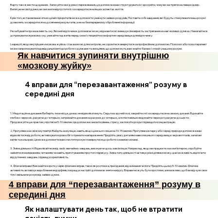
Варто також вести щоденник. Записуйте свої думки і переживання, це допоможе вам структурувати їх і зрозуміти, чому ви застрягли на певних ідеях.
Виписуючи свої думки, ви зможете відпустити їх і зосередитися на інших аспектах життя.
Крім того, встановлення чітких цілей і пріоритетів може допомогти уникнути зайвих роздумів. Поставте собі завдання, які будуть стимулювати ваш розум і
дозволять зосередитися на досягненні результатів, а не на безперервному обробленні інформації.
Не забувайте про важливість сну. Якісний відпочинок допомагає мозку відновитися і зменшує ймовірність застрягання на нав'язливих думках. Намагайтеся
дотримуватися режиму сну, уникайте гаджетів перед сном і створюйте комфортне середовище для відпочинку.
І, нарешті, якщо внутрішня «мозкова жуйка» стає важкою для контролю, не соромтеся звернутися за професійною допомогою. Психолог або психотерапевт
може запропонувати індивідуальні методи роботи з думками та емоціями, що допоможуть вам знайти баланс і спокій у вашому розумі.
Як навчитися зупиняти внутрішню
«мозкову жуйку»
4 вправи для “перезавантаження” розуму в
середині дня
1. Медитація на дихання: Виберіть тихе місце, де вас не відволікатимуть. Сядьте в зручній позі, закрийте очі і зосередьтеся на своєму диханні. Вдихайте
глибоко через ніс, рахуючи до чотирьох, затримайте дихання на рахунок до чотирьох, а потім повільно видихайте через рот, рахуючи до шести.
Продовжуйте цю практику протягом 5-10 хвилин. Це допоможе знизити рівень стресу, заспокоїти розум і підвищити концентрацію.
2. Прогулянка на свіжому повітрі: Вийдіть на вулицю, навіть якщо це всього лише на 10-15 хвилин. Прогулянка в парку або серед природи допоможе вам
відволіктися від роботи, активізувати кровообіг і отримати нові враження. Приділіть увагу деталям навколишнього середовища: звукам птахів, запахам
квітів та кольорам. Це може допомогти вам очистити розум і повернутися до роботи з новими силами.
3. Зміна діяльності: Відволікайтеся від своїх звичайних завдань, виконуючи щось зовсім інше. Наприклад, якщо ви працюєте за комп’ютером, спробуйте
зайнятися малюванням, читанням чи навіть приготуванням простого перекусу. Зміна типу діяльності активує різні ділянки мозку, дає можливість відпочити
від рутинних завдань і підвищує креативність.
4. Фізичні вправи: Виконайте коротку серію фізичних вправ, таких як розтяжка, присідання, віджимання чи йога. Приділіть цьому 5-10 хвилин. Фізична
активність активізує вироблення ендорфінів, покращує настрій і допомагає зняти напругу. Вправи можуть бути простими, але важливо, щоб ви відчули своє
тіло і звільнили розум від зайвих думок.
4 вправи для “перезавантаження” розуму в
середині дня
Як налаштувати день так, щоб не втратити