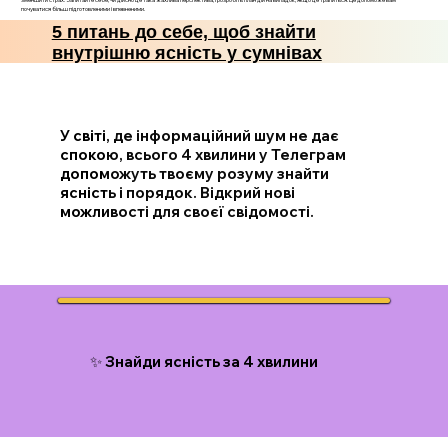
почуватися більш підготовленими і впевненими.
5 питань до себе, щоб знайти
внутрішню ясність у сумнівах
У світі, де інформаційний шум не дає
спокою, всього 4 хвилини у Телеграм
допоможуть твоєму розуму знайти
ясність і порядок. Відкрий нові
можливості для своєї свідомості.
✨ Знайди ясність за 4 хвилини