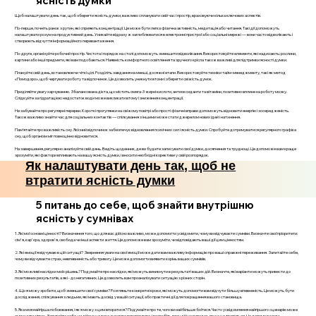
ясність думки
Щоб налаштувати день так, щоб зберегти ясність думки, важливо спланувати свій час і простір, враховуючи кілька ключових аспектів.
По-перше, почніть ранок з рутин, які сприяють концентрації. Це може бути легка фізична активність, медитація або читання. Такі дії допоможуть
налаштувати розум на продуктивний день. Уникайте відразу ж заглиблюватися в електронні пристрої або соціальні мережі — вони часто відволікають і
створюють відчуття інформаційного перевантаження.
По-друге, організуйте робочий простір. Чистота і порядок на столі допоможуть зменшити відволікання. Використовуйте елементи, які надихають: рослини,
картини або інші предмети, які вам подобаються. Наявність комфортного освітлення та зручного крісла також важливі для підтримки ясності думки.
Плануйте свій день, встановлюючи чіткі цілі. Розділіть завдання на менші, досяжні етапи. Використовуйте техніки тайм-менеджменту, такі як метод
«Помодоро», щоб чергувати роботу та відпочинок. Це дозволить уникнути втоми і зберегти свіжість думок.
Приділяйте увагу харчуванню. Збалансована дієта, що містить омега-3 жирні кислоти, антиоксиданти та вітаміни, позитивно вплине на роботу мозку.
Слідкуйте за гідратацією: недостаток води може викликати втому і зниження концентрації.
Не забувайте про регулярні перерви. Короткі прогулянки на свіжому повітрі або прості фізичні вправи допоможуть відновити енергію і зосередженість.
Також важливо знайти час для соціальних контактів — спілкування з іншими може стати джерелом нових ідей і натхнення.
Пам’ятайте про важливість сну. Якісний відпочинок забезпечує відновлення психічних сил і ясність думки. Спробуйте дотримуватися регулярного графіка
сну, щоб організм міг повноцінно відновитися.
На завершення, регулярно аналізуйте свій день. Ведіть щоденник, де ви будете записувати свої думки, досягнення та труднощі. Це допоможе вам краще
зрозуміти, які фактори впливають на вашу ясність думки, і вносити необхідні корективи у свій розпорядок.
Як налаштувати день так, щоб не
втратити ясність думки
5 питань до себе, щоб знайти внутрішню
ясність у сумнівах
1. Які мої основні цінності? Визначення того, що для вас дійсно важливо, може допомогти усвідомити, чому ви відчуваєте сумніви. Визначте свої пріоритети:
сім'я, кар'єра, здоров'я, свобода чи інші аспекти життя. Це допоможе вам зрозуміти, чи відповідають ваші дії цим цінностям.
2. Які емоції я відчуваю в цій ситуації? Звернення уваги на свої емоції може дати вам важливу інформацію про ваші справжні переживання. Запитайте себе,
чому ви відчуваєте страх, невпевненість або тривогу. Це може допомогти виявити корінь ваших сумнівів.
3. Які можливі наслідки моїх рішень? Подумайте про наслідки, які можуть виникнути в результаті ваших дій. Визначте, які варіанти можуть привести до
позитивних результатів, а які - до негативних. Це дозволить вам проаналізувати ситуацію з різних сторін.
4. Що я можу зробити, щоб зменшити свої сумніви? Розгляньте конкретні кроки, які можуть допомогти вам відчути більшу впевненість. Це можуть бути
дослідження, спілкування з людьми, які мають досвід у вашій ситуації, або практичні дії для покращення вашого становища.
5. Яка моя найгірша побоювання, і як я можу з цим впоратися? Подумайте про те, чого ви найбільше боїтеся. Часто усвідомлення найгіршого сценарію може
зменшити страх. Запитайте себе, чи дійсно це така жахлива перспектива, і розробіть план дій на випадок, якщо це трапиться. Це допоможе вам