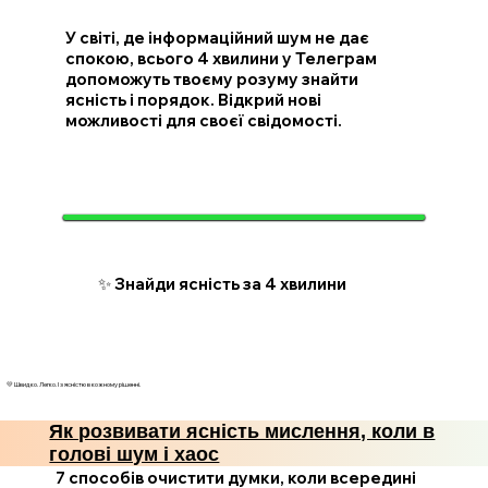
У світі, де інформаційний шум не дає
спокою, всього 4 хвилини у Телеграм
допоможуть твоєму розуму знайти
ясність і порядок. Відкрий нові
можливості для своєї свідомості.
✨ Знайди ясність за 4 хвилини
💛 Швидко. Легко. І з ясністю в кожному рішенні.
Як розвивати ясність мислення, коли в
голові шум і хаос
7 способів очистити думки, коли всередині