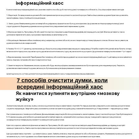
інформаційний хаос
Коли в голові панує інформаційний хаос, важливо знайти способи, щоб очистити думки та повернути собі ясність. Ось кілька ефективних методів:
1. Медитація. Зосередження на диханні або повторення мантри може допомогти заспокоїти розум. Навіть кілька хвилин щоденної практики дозволять
знизити рівень стресу і поліпшити концентрацію.
2. Запис думок. Вивільнення думок на папері або в цифровому форматі може бути дуже корисним. Це дозволяє не тільки розрядити емоції, але й
структурувати їх. Ведення щоденника може допомогти в усвідомленні своїх переживань і думок.
3. Фізична активність. Прогулянка, біг або заняття спортом стимулюють вироблення ендорфінів, які покращують настрій. Фізична активність також
допомагає переключити увагу з розумових переживань на фізичні відчуття.
4. Візуалізація. Уявлення себе в спокійному місці, наприклад, на пляжі або в лісі, може створити відчуття внутрішнього спокою. Можна також уявити, як
думки розсіюються, як хмари на небі.
5. Техніка "5-4-3-2-1". Це метод заспокоєння, що базується на усвідомленні навколишнього середовища. Потрібно знайти п’ять речей, які ви бачите, чотири,
які ви можете торкнутися, три, які ви чуєте, дві, які ви можете понюхати, і одну, яку ви можете скуштувати. Це допомагає повернутися в момент "тут і зараз".
6. Відключення від технологій. Перебування без телефону або комп’ютера на деякий час може знизити інформаційний шум. У цей період можна зайнятися
чимось творчим, читанням або просто відпочити в тиші.
7. Заняття творчістю. Малювання, письмо, музика або будь-яка інша форма самовираження може бути корисною для очищення розуму. Творчість
дозволяє висловити емоції та думки, які можуть бути важкими для формулювання словами.
Ці методи можуть суттєво допомогти в подоланні інформаційного хаосу та відновленні внутрішньої рівноваги.
7 способів очистити думки, коли
всередині інформаційний хаос
Як навчитися зупиняти внутрішню «мозкову
жуйку»
Зупинити внутрішню «мозкову жуйку» можна за допомогою кількох ефективних стратегій. По-перше, важливо усвідомити, коли саме ваш розум починає
«жувати» інформацію. Звертайте увагу на моменти, коли ви застряєте на одній думці, і намагайтеся визнати це. Усвідомлення — перший крок до зміни.
Наступним кроком є техніки розслаблення. Дихальні вправи, медитація або йога допомагають знизити рівень стресу і заспокоїти розум. Спробуйте виділити
5-10 хвилин на день для глибокого дихання: вдіхайте повітря через ніс, затримайте його на кілька секунд та видихайте через рот. Це допоможе
зосередитися на теперішньому моменті та зменшити метушню в голові.
Крім того, корисно займатися фізичною активністю. Прогулянки, біг або заняття спортом активізують вироблення ендорфінів, що підвищує настрій і
зменшує тривожність. Навіть коротка прогулянка на свіжому повітрі може допомогти очистити розум і відволіктися від нав'язливих думок.
Ще одна ефективна стратегія — це змінити фокус уваги. Займіться якоюсь творчою діяльністю або хобі, яке вас цікавить. Малювання, музика, рукоділля чи
читання можуть стати чудовими способами переключитися з негативних думок на щось позитивне і конструктивне.