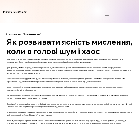
Neurolutionary
Login
Статті розділу "Знайти щастя"
Як розвивати ясність мислення,
коли в голові шум і хаос
Для розвитку ясності мислення в умовах шуму і хаосу важливо спочатку створити сприятливе середовище. Знайдіть тихе місце, де ви зможете
зосередитися. Вимкніть всі відволікаючі фактори, такі як телефон, соціальні мережі та інші джерела шуму.
Далі, практикуйте техніки усвідомленості. Це можуть бути медитації або дихальні вправи, які допоможуть заспокоїти розум і зосередитися на
теперішньому моменті. Проведіть кілька хвилин, просто спостерігаючи за своїм диханням, звертаючи увагу на кожен вдих і видих. Це допоможе зменшити
внутрішній шум і покращити концентрацію.
Важливо також структурувати свої думки. Використовуйте записники або цифрові інструменти для ведення нотаток. Записуйте свої ідеї, плани та
переживання. Це допоможе вам відокремити важливу інформацію від незначної та зменшити відчуття хаосу в голові.
Окрім того, спробуйте методи організації думок, такі як ментальні карти або діаграми. Візуалізація допоможе вам зрозуміти зв’язки між різними
концепціями і знайти логічні рішення.
Регулярна фізична активність також позитивно вплине на ясність мислення. Прогулянки, йога або інші види спорту допоможуть зняти стрес і поліпшити
настрій, що, у свою чергу, сприяє ясності у розумінні.
Не забувайте про важливість відпочинку. Якісний сон, перерви під час роботи та час на розваги допоможуть відновити енергію і поліпшити когнітивні функції.
Слухайте своє тіло і розум, не соромтеся відволікатися, коли відчуваєте втому.
Розвивайте критичне мислення. Поставте собі запитання, аналізуючи ситуації, і не бійтеся сумніватися у власних думках. Це допоможе вам краще розуміти
свої переконання і приймати більш обґрунтовані рішення.
Нарешті, практикуйте терпіння. Ясність мислення не з’являється миттєво; це процес, який вимагає часу і зусиль. Будьте готові до того, що не завжди
вдасться досягти бажаного рівня ясності, але з регулярною практикою ви зможете поступово покращити свою здатність мислити чітко і логічно.