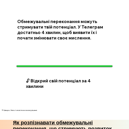
Обмежувальні переконання можуть
стримувати твій потенціал. У Телеграм
достатньо 4 хвилин, щоб виявити їх і
почати змінювати своє мислення.
🔓 Відкрий свій потенціал за 4
хвилини
💛 Швидко. Легко. І з ясністю в кожному рішенні.
Як розпізнавати обмежувальні
переконання, що стримують розвиток,