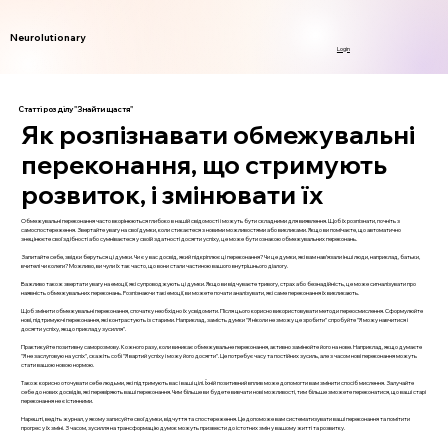
Neurolutionary
Login
Статті розділу "Знайти щастя"
Як розпізнавати обмежувальні
переконання, що стримують
розвиток, і змінювати їх
Обмежувальні переконання часто вкорінюються глибоко в нашій свідомості і можуть бути складними для виявлення. Щоб їх розпізнати, почніть з
самоспостереження. Звертайте увагу на свої думки, коли стикаєтеся з новими можливостями або викликами. Якщо ви помічаєте, що автоматично
знецінюєте свої здібності або сумніваєтеся у своїй здатності досягти успіху, це може бути ознакою обмежувальних переконань.
Запитайте себе, звідки беруться ці думки. Чи є у вас досвід, який підкріплює ці переконання? Чи це думки, які вам нав’язали інші люди, наприклад, батьки,
вчителі чи колеги? Можливо, ви чули їх так часто, що вони стали частиною вашого внутрішнього діалогу.
Важливо також звертати увагу на емоції, які супроводжують ці думки. Якщо ви відчуваєте тривогу, страх або безнадійність, це може сигналізувати про
наявність обмежувальних переконань. Розпізнаючи такі емоції, ви можете почати аналізувати, які саме переконання їх викликають.
Щоб змінити обмежувальні переконання, спочатку необхідно їх усвідомити. Після цього корисно використовувати методи переосмислення. Сформулюйте
нові, підтримуючі переконання, які контрастують із старими. Наприклад, замість думки "Я ніколи не зможу це зробити" спробуйте "Я можу навчитися і
досягти успіху, якщо прикладу зусилля".
Практикуйте позитивну саморозмову. Кожного разу, коли виникає обмежувальне переконання, активно замінюйте його на нове. Наприклад, якщо думаєте
"Я не заслуговую на успіх", скажіть собі "Я вартий успіху і можу його досягти". Це потребує часу та постійних зусиль, але з часом нові переконання можуть
стати вашою новою нормою.
Також корисно оточувати себе людьми, які підтримують вас і ваші цілі. Їхній позитивний вплив може допомогти вам змінити спосіб мислення. Залучайте
себе до нових досвідів, які перевіряють ваші переконання. Чим більше ви будете вивчати нові можливості, тим більше зможете переконатися, що ваші старі
переконання не є істинними.
Нарешті, ведіть журнал, у якому записуйте свої думки, відчуття та спостереження. Це допоможе вам систематизувати ваші переконання та помітити
прогрес у їх зміні. З часом, зусилля на трансформацію думок можуть призвести до істотних змін у вашому житті та розвитку.