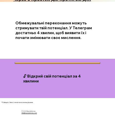
Обмежувальні переконання можуть
стримувати твій потенціал. У Телеграм
достатньо 4 хвилин, щоб виявити їх і
почати змінювати своє мислення.
🔓 Відкрий свій потенціал за 4
хвилини
💛 Швидко. Легко. І з ясністю в кожному рішенні.
© 2026 N
eurolutionary
info@neurolutionary.com