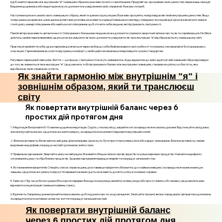
Щоб знайти гармонію між внутрішнім "я" і зовнішнім образом, важливо почати з самопізнання. Приділяй час зрозумінню своїх цінностей, переконань і емоцій.
Ведення щоденника або медитація можуть допомогти в усвідомленні своїх справжніх бажань і потреб.
Наступним кроком є аналіз свого зовнішнього образу, який ти демонструєш іншим. Важливо зрозуміти, чи відповідає він твоїм внутрішнім цінностям. Якщо
ти відчуваєш розрив між цими двома аспектами, розглянь можливість корекції зовнішнього вигляду, поведінки чи комунікації. Це може включати зміни в
стилі одягу, манері спілкування або навіть в колі спілкування, щоб оточити себе людьми, які підтримують твої цінності.
Пам’ятай про важливість автентичності. Спілкування з близькими людьми може допомогти отримати зворотний зв’язок про те, як ти сприймаєшся. Не бійся
ділитись своїми переживаннями, адже це може зміцнити зв'язок і допомогти усвідомити, як твоє внутрішнє "я" відображається у зовнішньому світі.
Практикуй прийняття себе, адже гармонія досягається через любов до себе. Вмій визнавати свої слабкості та помилки, і не намагайся бути ідеальним у
очах інших. Гармонія виникає, коли ти відчуваєш комфорт у своїй шкірі і не намагаєшся відповідати чужим стандартам.
Регулярно переоцінюй свій шлях. Життя — це процес, і твої цінності можуть змінюватись. Будь відкритим до змін і адаптуй свій зовнішній образ відповідно
до того, як змінюється твоє внутрішнє "я". Це дозволить тобі підтримувати баланс між внутрішнім і зовнішнім, створюючи цілісну особистість, яка
відображає твою справжню сутність.
Як знайти гармонію між внутрішнім "я" і
зовнішнім образом, який ти транслюєш
світу
Як повертати внутрішній баланс через 6
простих дій протягом дня
1. Медитація: Витрачайте 5-10 хвилин щодня на медитацію. Сидіть у тихому місці, закрийте очі і зосередьтеся на своєму диханні. Відстежуйте свої думки,
але не втручайтеся в них. Це допоможе зняти напругу, зосередитися на моменті і відновити внутрішній спокій.
2. Фізична активність: Включайте в свій день фізичні вправи. Це можуть бути прості прогулянки, йога або кардіо-тренування. Фізична активність сприяє
виділенню ендорфінів, покращує настрій і допомагає зняти стрес.
3. Правильне харчування: Звертайте увагу на свій раціон. Вживайте більше свіжих овочів, фруктів та цільнозернових продуктів. Уникайте надмірного
споживання цукру та оброблених продуктів. Здорове харчування підвищує енергію та покращує загальний стан.
4. Встановлення пріоритетів: Створіть список справ на день, розставивши пріоритети. Визначте, що є найважливішим, і зосередьтеся на виконанні цих
завдань. Це допоможе уникнути відчуття перевантаження і дасть можливість досягти успіху в основних справах.
5. Тайм-аут: Під час робочого дня робіть короткі перерви. Виходьте на вулицю, випийте склянку води або просто змініть обстановку. Це дозволить вам
відновити концентрацію і зменшити рівень стресу.
6. Вдячність: Наприкінці дня витрачайте кілька хвилин, щоб подумати про те, за що ви вдячні. Записуйте три речі, які вас порадували. Ця практика допомагає
зосередитися на позитивних аспектах життя і покращує загальний настрій.
Як повертати внутрішній баланс
через 6 простих дій протягом дня