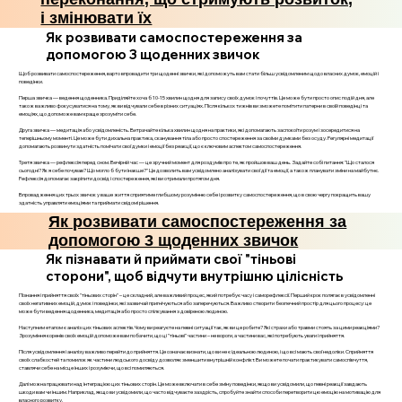
і змінювати їх
Як розвивати самоспостереження за
допомогою 3 щоденних звичок
Щоб розвивати самоспостереження, варто впровадити три щоденні звички, які допоможуть вам стати більш усвідомленим щодо власних думок, емоцій і
поведінки.
Перша звичка — ведення щоденника. Приділяйте хоча б 10-15 хвилин щодня для запису своїх думок і почуттів. Це може бути просто опис подій дня, але
також важливо фокусуватися на тому, як ви відчували себе в різних ситуаціях. Після кількох тижнів ви зможете помітити патерни в своїй поведінці та
емоціях, що допоможе вам краще зрозуміти себе.
Друга звичка — медитація або усвідомленість. Витрачайте кілька хвилин щодня на практики, які допомагають заспокоїти розум і зосередитися на
теперішньому моменті. Це може бути дихальна практика, сканування тіла або просто спостереження за своїми думками без осуду. Регулярні медитації
допомагають розвинути здатність помічати свої думки і емоції без реакції, що є ключовим аспектом самоспостереження.
Третя звичка — рефлексія перед сном. Вечірній час — це зручний момент для роздумів про те, як пройшов ваш день. Задайте собі питання: "Що сталося
сьогодні? Як я себе почував? Що могло б бути інакше?" Це дозволить вам усвідомлено аналізувати свої дії та емоції, а також планувати зміни на майбутнє.
Рефлексія допомагає закріпити досвід і спостереження, які ви отримали протягом дня.
Впровадження цих трьох звичок у ваше життя сприятиме глибшому розумінню себе і розвитку самоспостереження, що в свою чергу покращить вашу
здатність управляти емоціями та приймати свідомі рішення.
Як розвивати самоспостереження за
допомогою 3 щоденних звичок
Як пізнавати й приймати свої "тіньові
сторони", щоб відчути внутрішню цілісність
Пізнання і прийняття своїх "тіньових сторін" – це складний, але важливий процес, який потребує часу і саморефлексії. Перший крок полягає в усвідомленні
своїх негативних емоцій, думок і поведінки, які зазвичай пригнічуються або заперечуються. Важливо створити безпечний простір для цього процесу: це
може бути ведення щоденника, медитація або просто спілкування з довіреною людиною.
Наступним етапом є аналіз цих тіньових аспектів. Чому ви реагуєте на певні ситуації так, як ви це робите? Які страхи або травми стоять за цими реакціями?
Зрозуміння коренів своїх емоцій допоможе вам побачити, що ці "тіньові" частини – не вороги, а частини вас, які потребують уваги і прийняття.
Після усвідомлення і аналізу важливо перейти до прийняття. Це означає визнати, що ви не є ідеальною людиною, і що всі мають свої недоліки. Сприйняття
своїх слабкостей та помилок як частини людського досвіду дозволяє зменшити внутрішній конфлікт. Ви можете почати практикувати самоспівчуття,
ставлячи себе на місце інших і розуміючи, що всі помиляються.
Далі можна працювати над інтеграцією цих тіньових сторін. Це може включати в себе зміну поведінки, якщо ви усвідомили, що певні реакції завдають
шкоди вам чи іншим. Наприклад, якщо ви усвідомили, що часто відчуваєте заздрість, спробуйте знайти способи перетворити цю емоцію на мотивацію для
власного розвитку.