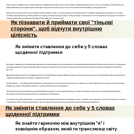
Також корисно звернутися до творчих практик: малювання, писання, танці чи інші форми самовираження можуть стати потужними інструментами для
вивільнення емоцій і розуміння своїх тіней. Через творчість ви можете дати голос тим частинам себе, які раніше залишалися в тіні.
Зрештою, важливо пам’ятати, що прийняття своїх тіньових сторін – це не разова дія, а постійний процес. Регулярна саморефлексія, відкритість до змін і
готовність працювати над собою допоможуть вам досягти внутрішньої цілісності. Ваша тіньова сторона може стати джерелом сили, мудрості і глибшого
саморозуміння, якщо ви навчитеся приймати її як невід’ємну частину себе.
Як пізнавати й приймати свої "тіньові
сторони", щоб відчути внутрішню
цілісність
Як змінити ставлення до себе у 5 словах
щоденної підтримки
Для зміни ставлення до себе важливо впровадити щоденні практики, які підтримують позитивний внутрішній діалог. Першим кроком може стати ведення
щоденника вдячності, де ви записуватимете три речі, за які вдячні собі кожного дня. Це допоможе сфокусуватися на своїх досягненнях і позитивних
якостях.
Другим важливим аспектом є аффірмації, які можна повторювати вранці. Фрази на зразок «Я заслуговую на щастя» або «Я приймаю себе таким, яким я є»
сприяють формуванню позитивного ставлення до себе.
Третій елемент — це обмеження негативного саморозмови. Коли ви помічаєте, що критично ставитеся до себе, перетворіть цю думку на конструктивну.
Наприклад, замість «Я не вмію це робити» скажіть «Я навчаюся та покращуюсь».
Четвертим кроком є підключення до активної фізичної діяльності, яка не лише покращує настрій, а й підвищує самооцінку. Регулярні тренування або
прогулянки на свіжому повітрі допоможуть вам відчути себе краще.
Останнім, але не менш важливим, є оточення себе підтримуючими людьми. Спілкування з тими, хто вірить у вас і надихає, може суттєво вплинути на ваше
ставлення до себе. Справжня підтримка з боку близьких або друзів дозволить вам відчувати себе цінним і прийнятим.
Як змінити ставлення до себе у 5 словах
щоденної підтримки
Як знайти гармонію між внутрішнім "я" і
зовнішнім образом, який ти транслюєш світу