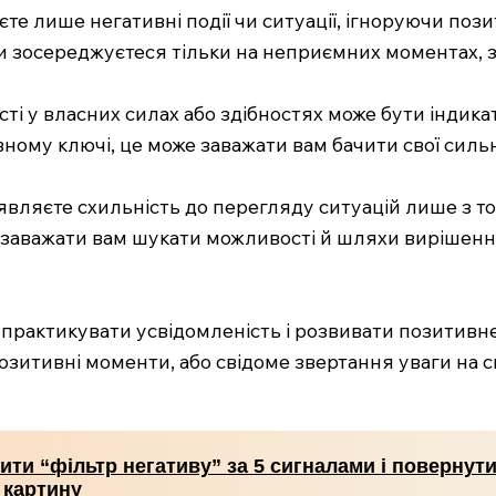
єте лише негативні події чи ситуації, ігноруючи пози
 ви зосереджуєтеся тільки на неприємних моментах, 
ості у власних силах або здібностях може бути індик
ному ключі, це може заважати вам бачити свої сильн
вляєте схильність до перегляду ситуацій лише з точ
 заважати вам шукати можливості й шляхи вирішенн
практикувати усвідомленість і розвивати позитив
зитивні моменти, або свідоме звертання уваги на св
ити “фільтр негативу” за 5 сигналами і повернут
 картину