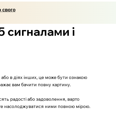
о свого
5 сигналами і
 або в діях інших, це може бути ознакою
важає вам бачити повну картину.
ять радості або задоволення, варто
жете насолоджуватися ними повною мірою.