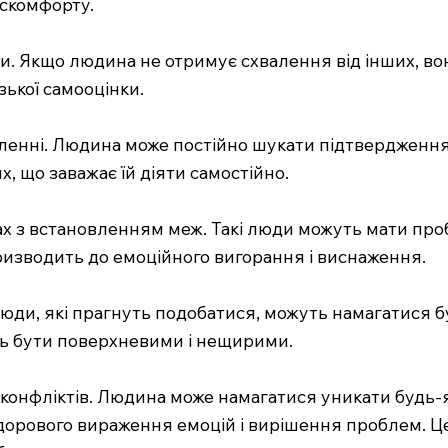
искомфорту.
и. Якщо людина не отримує схвалення від інших, во
ької самооцінки.
аленні. Людина може постійно шукати підтвердження с
, що заважає їй діяти самостійно.
х з встановленням меж. Такі люди можуть мати проб
ризводить до емоційного вигорання і виснаження.
а люди, які прагнуть подобатися, можуть намагатися
уть бути поверхневими і нещирими.
конфліктів. Людина може намагатися уникати будь-я
 здорового вираження емоцій і вирішення проблем. 