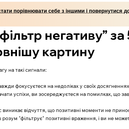
стати порівнювати себе з іншими і повернутися д
фільтр негативу” за 
овнішу картину
гу на такі сигнали:
завжди фокусуєтеся на недоліках у своїх досягненнях
начати успіхи, ви зосереджуєтеся на помилках, що за
 виникає відчуття, що позитивні моменти не принос
ш розум "фільтрує" позитивні враження, і ви не мо