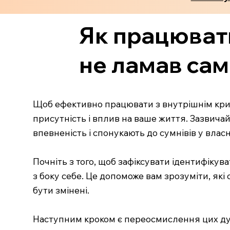
Як працювати
не ламав са
Щоб ефективно працювати з внутрішнім крит
присутність і вплив на ваше життя. Зазвича
впевненість і спонукають до сумнівів у влас
Почніть з того, щоб зафіксувати ідентифікув
з боку себе. Це допоможе вам зрозуміти, які
бути змінені.
Наступним кроком є переосмислення цих думо