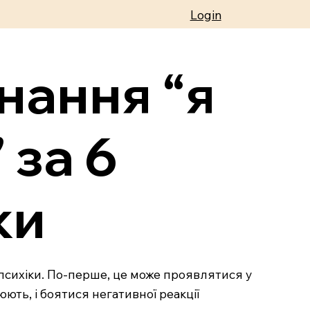
Login
нання “я
 за 6
ки
психіки. По-перше, це може проявлятися у
юють, і боятися негативної реакції