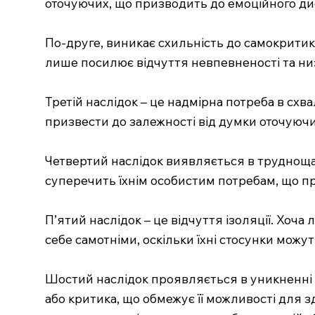
оточуючих, що призводить до емоційного д
По-друге, виникає схильність до самокритик
лише посилює відчуття невпевненості та низ
Третій наслідок – це надмірна потреба в схв
призвести до залежності від думки оточуючих
Четвертий наслідок виявляється в трудноща
суперечить їхнім особистим потребам, що п
П’ятий наслідок – це відчуття ізоляції. Хоч
себе самотніми, оскільки їхні стосунки мож
Шостий наслідок проявляється в уникненні 
або критика, що обмежує її можливості для