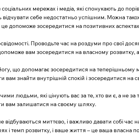
 соціальних мережах і медіа, які спонукають до пор
ть відчувати себе недостатньо успішним. Можна так
і, це допоможе зосередитися на позитивних аспектах
ідомості. Проводьте час на роздуми про свої досягн
допоможе вам зосередитися на власному розвитку, а 
огу, що допомагає зосередитися на теперішньому мо
 вам знайти внутрішній спокій і зосередитися на с
и людьми, які цінують вас за те, хто ви є, а не за
ти вам залишатися на своєму шляху.
е відбуваються миттєво, і важливо давати собі час 
х і темп розвитку, і ваше життя – це ваша власна по