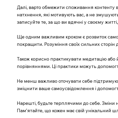
Далі, варто обмежити споживання контенту в
натхнення, які мотивують вас, а не змушую
записуйте те, за що ви вдячні у своєму житт
Ще одним важливим кроком є розвиток самосв
покращити. Розуміння своїх сильних сторін 
Також корисно практикувати медитацію або й
порівняннями. Ці практики можуть допомогти
Не менш важливо оточувати себе підтримуючим
зміцнити ваше самоусвідомлення і допомог
Нарешті, будьте терплячими до себе. Зміни н
Пам’ятайте, що кожен має свій унікальний шля