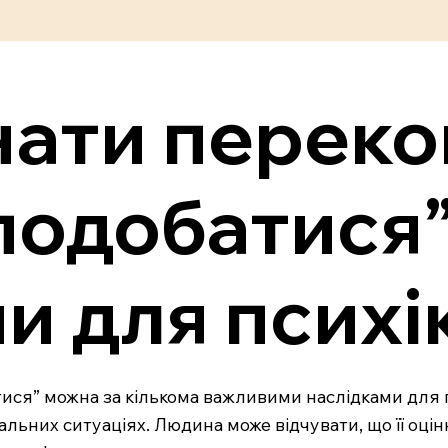
нати переко
подобатися”
и для психі
тися” можна за кількома важливими наслідками для 
альних ситуаціях. Людина може відчувати, що її оцін