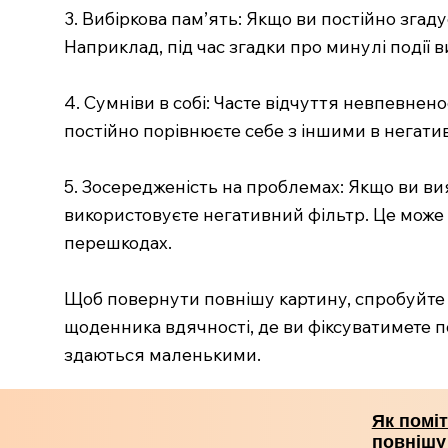
3. Вибіркова пам’ять: Якщо ви постійно згаду
Наприклад, під час згадки про минулі події
4. Сумніви в собі: Часте відчуття невпевнен
постійно порівнюєте себе з іншими в негатив
5. Зосередженість на проблемах: Якщо ви вия
використовуєте негативний фільтр. Це може
перешкодах.
Щоб повернути повнішу картину, спробуйте 
щоденника вдячності, де ви фіксуватимете по
здаються маленькими.
Як поміт
повнішу