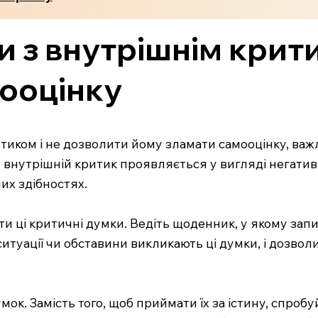
 з внутрішнім крити
мооцінку
иком і не дозволити йому зламати самооцінку, важ
й внутрішній критик проявляється у вигляді негатив
них здібностях.
ати ці критичні думки. Ведіть щоденник, у якому за
 ситуації чи обставини викликають ці думки, і дозво
к. Замість того, щоб приймати їх за істину, спробуй