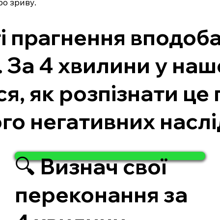
бо зриву.
і прагнення вподоб
 За 4 хвилини у на
ся, як розпізнати це
ого негативних наслі
🔍 Визнач свої
переконання за