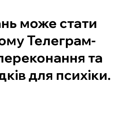
ань може стати
шому Телеграм-
 переконання та
дків для психіки.