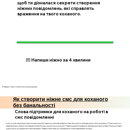
щоб ти дізналася секрети створення
ніжних повідомлень, які справлять
враження на твого коханого.
💌 Напиши ніжно за 4 хвилини
💛 Швидко. Легко. І з ясністю в кожному рішенні.
Як створити ніжне смс для коханого
без банальності
Слова підтримки для коханого на роботі в
смс повідомленні
Коли ти хочеш підтримати свого коханого на роботі через смс, важливо вибрати слова, які покажуть твою віру в нього і його можливості. Почни з простого
привітання, яке створить позитивний настрій. Можеш сказати щось на кшталт: "Привіт, дорогий Сподіваюся, твій день проходить добре" Після цього варто
додати щось, що підкреслить твою підтримку: "Я вірю в тебе і знаю, що ти впораєшся з усіма завданнями сьогодні."