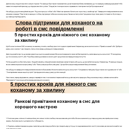
Далі можеш згадати про його сильні сторони: "Ти завжди був таким талановитим у розв'язанні проблем, я впевнена, що ти знайдеш найкраще рішення" Або
навести конкретний приклад, що підкреслює його успіхи: "Згадай, як ти вчора класно справився з тим проектом Це було вражаюче"
Не забудь додати емоційний акцент: "Я дуже горжусь тобою" або "Мені так приємно бачити, як ти ростеш у своїй кар'єрі." Завершити повідомлення можна
ніжними словами: "Пам'ятай, я завжди з тобою, підтримую тебе на кожному кроці. Чекаю на твої успіхи" Це демонструє твою увагу і готовність бути поруч,
що завжди підбадьорить.
Слова підтримки для коханого на
роботі в смс повідомленні
5 простих кроків для ніжного смс коханому
за хвилину
Щоб скласти ніжне СМС коханому за хвилину, почніть з вибору простого і щирого привітання. Наприклад, ви можете почати з "Привіт, коханий" або "Доброго
ранку, моє сонечко". Це створить теплу атмосферу для вашого повідомлення.
Далі, подумайте про те, що ви відчуваєте до нього в даний момент. Ви можете виразити свою любов і вдячність, написавши щось на кшталт: "Я так вдячна,
що ти є в моєму житті", або "Ти робиш мене щасливою кожного дня". Це допоможе передати ваші почуття.
Потім додайте особистий штрих. Згадайте якийсь спільний момент, який вам запам'ятався, або щось, що ви любите в ньому. Наприклад, "Я завжди згадую,
як ми сміялися разом на прогулянці" або "Твоя усмішка робить мій день". Це зробить ваше повідомлення більш інтимним.
Не забудьте завершити повідомлення ніжним побажанням. Можете написати щось на кшталт: "Сподіваюся, твій день буде таким же чудовим, як ти" або
"З нетерпінням чекаю нашої зустрічі". Це підкреслить вашу увагу до його емоцій.
Наостанок, перед відправкою, швидко перевірте текст на помилки і переконайтеся, що він звучить природно. Якщо все влаштовує, сміливо натискайте
"Відправити" і насолоджуйтеся реакцією вашого коханого
5 простих кроків для ніжного смс
коханому за хвилину
Ранкові привітання коханому в смс для
хорошого настрою
1. Розпочни день з ніжності: напиши йому, як сильно ти його любиш і як важливо він для тебе. Можна зазначити, що перша думка, яка прийшла в голову
зранку, була про нього, і це приносить тобі радість.
2. Поділись своїми планами на день і запитай, що він планує робити. Це створить відчуття, що ти зацікавлена в його житті, і можливо, ви зможете знайти час
для спільної зустрічі.