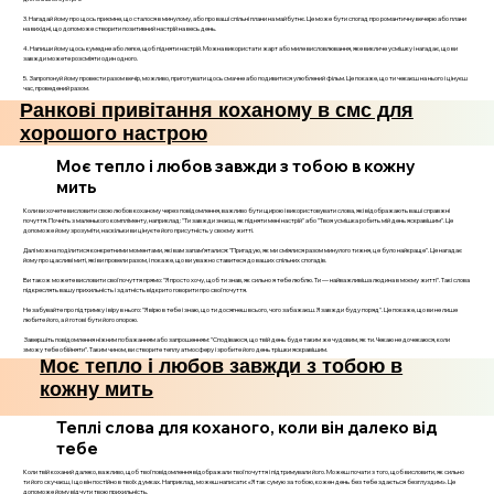
3. Нагадай йому про щось приємне, що сталося в минулому, або про ваші спільні плани на майбутнє. Це може бути спогад про романтичну вечерю або плани
на вихідні, що допоможе створити позитивний настрій на весь день.
4. Напиши йому щось кумедне або легке, щоб підняти настрій. Можна використати жарт або миле висловлювання, яке викличе усмішку і нагадає, що ви
завжди можете розсміяти один одного.
5. Запропонуй йому провести разом вечір, можливо, приготувати щось смачне або подивитися улюблений фільм. Це покаже, що ти чекаєш на нього і цінуєш
час, проведений разом.
Ранкові привітання коханому в смс для
хорошого настрою
Моє тепло і любов завжди з тобою в кожну
мить
Коли ви хочете висловити свою любов коханому через повідомлення, важливо бути щирою і використовувати слова, які відображають ваші справжні
почуття. Почніть з маленького компліменту, наприклад: "Ти завжди знаєш, як підняти мені настрій" або "Твоя усмішка робить мій день яскравішим". Це
допоможе йому зрозуміти, наскільки ви цінуєте його присутність у своєму житті.
Далі можна поділитися конкретними моментами, які вам запам’яталися: "Пригадую, як ми сміялися разом минулого тижня, це було найкраще". Це нагадає
йому про щасливі миті, які ви провели разом, і покаже, що ви уважно ставитеся до ваших спільних спогадів.
Ви також можете висловити свої почуття прямо: "Я просто хочу, щоб ти знав, як сильно я тебе люблю. Ти — найважливіша людина в моєму житті". Такі слова
підкреслять вашу прихильність і здатність відкрито говорити про свої почуття.
Не забувайте про підтримку і віру в нього: "Я вірю в тебе і знаю, що ти досягнеш всього, чого забажаєш. Я завжди буду поряд". Це покаже, що ви не лише
любите його, а й готові бути його опорою.
Завершіть повідомлення ніжним побажанням або запрошенням: "Сподіваюся, що твій день буде таким же чудовим, як ти. Чекаю не дочекаюся, коли
зможу тебе обійняти". Таким чином, ви створите теплу атмосферу і зробите його день трішки яскравішим.
Моє тепло і любов завжди з тобою в
кожну мить
Теплі слова для коханого, коли він далеко від
тебе
Коли твій коханий далеко, важливо, щоб твої повідомлення відображали твої почуття і підтримували його. Можеш почати з того, щоб висловити, як сильно
ти його скучаєш, і що він постійно в твоїх думках. Наприклад, можеш написати: «Я так сумую за тобою, кожен день без тебе здається безглуздим». Це
допоможе йому відчути твою прихильність.