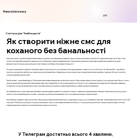
Neurolutionary
Login
Статті розділу "Знайти щастя"
Як створити ніжне смс для
коханого без банальності
Щоб зрозуміти, чи ваше повідомлення вийшло ніжним, а не банальним, зверніть увагу на кілька ключових аспектів. По-перше, важливо, щоб текст був
особистим і відображав ваші справжні почуття. Використовуйте звернення, які є значущими для вашого партнера, наприклад, прізвиська, які ви
використовуєте лише один для одного. Це створює особливу атмосферу близькості.
По-друге, намагайтеся уникати загальних фраз і кліше, які часто зустрічаються в повідомленнях. Замість того щоб писати "Я тебе люблю", спробуйте
описати, чому ви його любите, що саме в ньому вас приваблює. Наприклад, можна згадати про конкретний момент, який вас торкнув, або про те, як його
усмішка піднімає вам настрій.
Третій аспект – емоційний відгук. Після написання повідомлення прочитайте його вголос. Якщо ви відчуваєте тепло і радість, це хороший знак. Якщо ж текст
здається вам бездушним або механічним, варто його переробити. Також враховуйте, що ніжність часто передається через деталі. Додайте невелику
історію або спогад, який викликає у вас позитивні емоції, це зробить повідомлення більш живим і запам’ятовуваним.
Не забувайте про стиль написання. Виберіть легкий і невимушений тон, уникайте занадто серйозних формулювань. Використання емодзі може додати
ніжності, але не переборщуйте з ними – важливо, щоб вони доповнювали текст, а не відволікали від основної думки.
Насамкінець, зверніть увагу на контекст. Якщо ваше повідомлення приходить у відповідь на щось, що сказав ваш партнер, чи відповідає воно його почуттям
і настрою? Показати, що ви його слухаєте і розумієте, також є важливим елементом ніжності. Усе це разом допоможе створити дійсно щире та ніжне
повідомлення, яке залишить позитивні емоції у вашого коханого.
У Телеграм достатньо всього 4 хвилини,