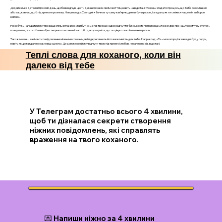
Додай кілька деталей про свій день, щоб він відчув, що ти ділишся з ним своїм життям, навіть на відстані. Можеш згадати про щось, що тебе розсмішило
або зацікавило, щоб підтримати розмову. Наприклад: «Сьогодні я бачила ту саму кав’ярню, де ми були разом, і згадала, як ти сміявся над моїм вибором
напою».
Не забудь нагадати йому про ваші спільні плани на майбутнє, це підтримає надію і відчуття близькості. Наприклад: «Я вже мрію про нашу наступну зустріч,
плануємо щось особливе» Це створює позитивний настрій і дає зрозуміти, що ти цінуєш ваші моменти разом.
Також можеш закінчити повідомлення ніжними словами, які підкреслюють його важливість для тебе. Наприклад: «Ти – моя опора, і я завжди буду поруч,
навіть якщо ми далеко один від одного». Це допоможе йому відчути твою підтримку і любов, незалежно від відстані.
Теплі слова для коханого, коли він
далеко від тебе
У Телеграм достатньо всього 4 хвилини,
щоб ти дізналася секрети створення
ніжних повідомлень, які справлять
враження на твого коханого.
💌 Напиши ніжно за 4 хвилини