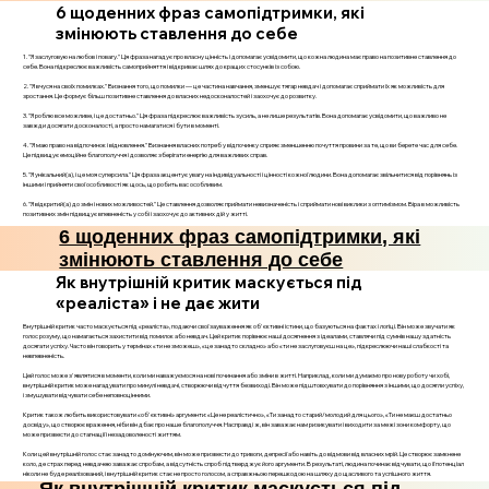
6 щоденних фраз самопідтримки, які
змінюють ставлення до себе
1. "Я заслуговую на любов і повагу." Ця фраза нагадує про власну цінність і допомагає усвідомити, що кожна людина має право на позитивне ставлення до
себе. Вона підкреслює важливість самоприйняття і відкриває шлях до кращих стосунків із собою.
2. "Я вчуся на своїх помилках." Визнання того, що помилки — це частина навчання, зменшує тягар невдач і допомагає сприймати їх як можливість для
зростання. Це формує більш позитивне ставлення до власних недосконалостей і заохочує до розвитку.
3. "Я роблю все можливе, і це достатньо." Ця фраза підкреслює важливість зусиль, а не лише результатів. Вона допомагає усвідомити, що важливо не
завжди досягати досконалості, а просто намагатися і бути в моменті.
4. "Я маю право на відпочинок і відновлення." Визнання власних потреб у відпочинку сприяє зменшенню почуття провини за те, що ви берете час для себе.
Це підвищує емоційне благополуччя і дозволяє зберігати енергію для важливих справ.
5. "Я унікальний(а), і це моя суперсила." Ця фраза акцентує увагу на індивідуальності і цінності кожної людини. Вона допомагає звільнитися від порівнянь із
іншими і прийняти свої особливості як щось, що робить вас особливим.
6. "Я відкритий(а) до змін і нових можливостей." Це ставлення дозволяє приймати невизначеність і сприймати нові виклики з оптимізмом. Віра в можливість
позитивних змін підвищує впевненість у собі і заохочує до активних дій у житті.
6 щоденних фраз самопідтримки, які
змінюють ставлення до себе
Як внутрішній критик маскується під
«реаліста» і не дає жити
Внутрішній критик часто маскується під «реаліста», подаючи свої зауваження як об'єктивні істини, що базуються на фактах і логіці. Він може звучати як
голос розуму, що намагається захистити від помилок або невдач. Цей критик порівнює наші досягнення з ідеалами, ставлячи під сумнів нашу здатність
досягати успіху. Часто він говорить у термінах «ти не зможеш», «це занадто складно» або «ти не заслуговуєш на це», підкреслюючи наші слабкості та
невпевненість.
Цей голос може з'являтися в моменти, коли ми наважуємося на нові починання або зміни в житті. Наприклад, коли ми думаємо про нову роботу чи хобі,
внутрішній критик може нагадувати про минулі невдачі, створюючи відчуття безвиході. Він може підштовхувати до порівняння з іншими, що досягли успіху,
і змушувати відчувати себе неповноцінними.
Критик також любить використовувати «об'єктивні» аргументи: «Це не реалістично», «Ти занадто старий/молодий для цього», «Ти не маєш достатньо
досвіду», що створює враження, ніби він дбає про наше благополуччя. Насправді ж, він заважає нам ризикувати і виходити за межі зони комфорту, що
може призвести до стагнації і незадоволеності життям.
Коли цей внутрішній голос стає занадто домінуючим, він може призвести до тривоги, депресії або навіть до відмови від власних мрій. Це створює замкнене
коло, де страх перед невдачею заважає спробам, а відсутність спроб підтверджує його аргументи. В результаті, людина починає відчувати, що її потенціал
ніколи не буде реалізований, і внутрішній критик стає не просто голосом, а справжньою перешкодою на шляху до щасливого та успішного життя.