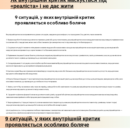
Як внутрішній критик маскується під
«реаліста» і не дає жити
9 ситуацій, у яких внутрішній критик
проявляється особливо боляче
Внутрішній критик може проявлятися у різних ситуаціях, завдаючи дискомфорту та страждання. Ось дев'ять таких моментів:
1. Провал на роботі: Коли ви не досягли поставлених цілей або допустили помилку, внутрішній критик може нагадувати вам про ваші невдачі, порівнюючи вас
із колегами або стандартами, які ви самі собі встановили. Ця самокритика часто підсилює відчуття безпорадності.
2. Соціальні ситуації: У моменти спілкування з новими людьми або на важливих заходах внутрішній критик може нашіптувати вам, що ви нецікаві або
незручні. Це може призвести до сором'язливості та бажання уникати контактів.
3. Порівняння з іншими: Коли ви бачите успіхи інших людей, внутрішній критик може змусити вас сумніватися у своїх досягненнях, кажучи, що ви ніколи не
досягнете такого ж рівня, що призводить до зниження самооцінки.
4. Складні рішення: У ситуаціях, коли потрібно зробити важливий вибір, внутрішній критик може наголошувати на можливих помилках, змушуючи вас
вагатися і переживати, що ви приймете неправильне рішення.
5. Критика ззовні: Якщо ви отримали негативний відгук чи критику від колег або близьких, внутрішній критик може посилити ці почуття, змушуючи вас
відчувати себе невартим або нездатним.
6. Втрата близької людини: У часи горя і втрати внутрішній критик може нашіптувати, що ви не робили достатньо для цієї людини, звинувачуючи себе у всіх
можливих помилках, що призводить до глибокого почуття провини.
7. Зміни у житті: Під час великих змін, таких як переїзд, зміна роботи або закінчення стосунків, внутрішній критик може підсилити ваші страхи та сумніви,
змушуючи вас відчувати, що ви не готові до нового етапу.
8. Здоров’я та фізична форма: Коли ви не досягаєте своїх цілей у здоров’ї або фітнесі, внутрішній критик може нагадувати вам про всі ваші недоліки,
заважаючи вам приймати себе і продовжувати працювати над собою.
9. Творча діяльність: У процесі творчості, коли ви намагаєтеся створити щось нове, внутрішній критик може поставити під сумнів ваш талант та ідеї,
змушуючи вас відчувати, що ваша робота нікому не потрібна або не варта уваги.
Ці ситуації можуть стати джерелом глибоких переживань і самокритики, які заважають вам жити повноцінно. Важливо розуміти, що внутрішній критик —
це лише голос, який можна навчитися контролювати і переосмислювати.
9 ситуацій, у яких внутрішній критик
проявляється особливо боляче