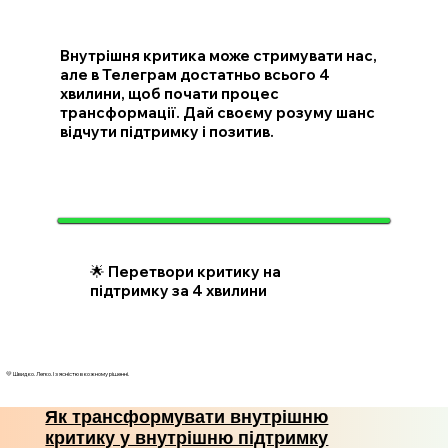
Внутрішня критика може стримувати нас,
але в Телеграм достатньо всього 4
хвилини, щоб почати процес
трансформації. Дай своєму розуму шанс
відчути підтримку і позитив.
🌟 Перетвори критику на
підтримку за 4 хвилини
💛 Швидко. Легко. І з ясністю в кожному рішенні.
Як трансформувати внутрішню
критику у внутрішню підтримку