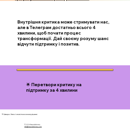
Внутрішня критика може стримувати нас,
але в Телеграм достатньо всього 4
хвилини, щоб почати процес
трансформації. Дай своєму розуму шанс
відчути підтримку і позитив.
🌟 Перетвори критику на
підтримку за 4 хвилини
💛 Швидко. Легко. І з ясністю в кожному рішенні.
© 2026 N
eurolutionary
info@neurolutionary.com