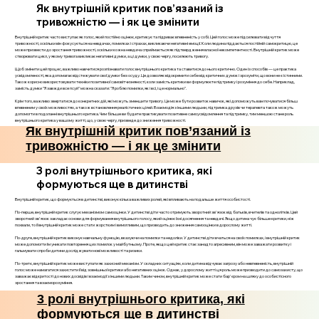
Як внутрішній критик пов’язаний із
тривожністю — і як це змінити
Внутрішній критик часто виступає як голос, який постійно оцінює, критикує та підриває впевненість у собі. Цей голос може підсилювати відчуття
тривожності, оскільки він фокусується на невдачах, помилках і страхах, викликаючи негативні емоції. Коли людина піддається постійній самокритицю, це
може призвести до зростання тривожності, оскільки кожна невдача сприймається як підтвердження власної некомпетентності. Внутрішній критик може
створювати цикл, у якому тривога викликає негативні думки, а ці думки, у свою чергу, посилюють тривогу.
Щоб змінити цей процес, важливо навчитися розпізнавати голос внутрішнього критика та ставитися до нього критично. Один із способів — це практика
усвідомленості, яка допомагає відстежувати свої думки без осуду. Це дозволяє відокремити себе від критичних думок і зрозуміти, що вони не є істинними.
Також корисно використовувати техніки позитивної самовітчизняності, коли замість критики ви формулюєте підтримку і розуміння до себе. Наприклад,
замість думки "Я завжди все псуй" можна сказати: "Я роблю помилки, як і всі, і це нормально".
Крім того, важливо звертатися до конкретних дій, які можуть зменшити тривогу. Це може бути розвиток навичок, які допоможуть вам почуватися більш
впевненим у своїх можливостях, а також встановлення реалістичних цілей. Взаємодія з іншими людьми, підтримка друзів чи терапевта також можуть
допомогти в подоланні внутрішнього критика. Чим більше ви будете практикувати позитивне самоусвідомлення та підтримку, тим меншою стане роль
внутрішнього критика у вашому житті, що, у свою чергу, призведе до зниження тривожності.
Як внутрішній критик пов’язаний із
тривожністю — і як це змінити
3 ролі внутрішнього критика, які
формуються ще в дитинстві
Внутрішній критик, що формується в дитинстві, виконує кілька важливих ролей, які впливають на подальше життя особистості.
По-перше, внутрішній критик слугує механізмом самооцінки. У дитинстві діти часто отримують зворотний зв'язок від батьків, вчителів та однолітків. Цей
зворотний зв'язок закладає основи для формування внутрішнього голосу, який оцінює їхні досягнення та невдачі. Якщо дитина чує більше критики, ніж
похвали, то її внутрішній критик може стати жорстким і вимогливим, що призводить до зниження самооцінки в дорослому житті.
По-друге, внутрішній критик виконує навчальну функцію, вказуючи на помилки та недоліки. У дитинстві діти вчаться на своїх помилках, і внутрішній критик
може допомогти їм уникати повторення цих помилок у майбутньому. Проте, якщо цей критик стає занадто агресивним, він може заважати розвитку і
гальмувати спроби дитини досліджувати нові можливості та ризики.
По-третє, внутрішній критик може виступати як захисний механізм. У складних ситуаціях, коли дитина відчуває загрозу або невпевненість, внутрішній
голос може намагатися захистити її від зовнішньої критики або негативних оцінок. Однак, у дорослому житті ця роль може призводити до самозахисту, що
заважає відкритості до нових досвідів і взаємодії з іншими людьми. Таким чином, внутрішній критик може стати бар'єром на шляху до особистісного
зростання та взаєморозуміння.
3 ролі внутрішнього критика, які
формуються ще в дитинстві