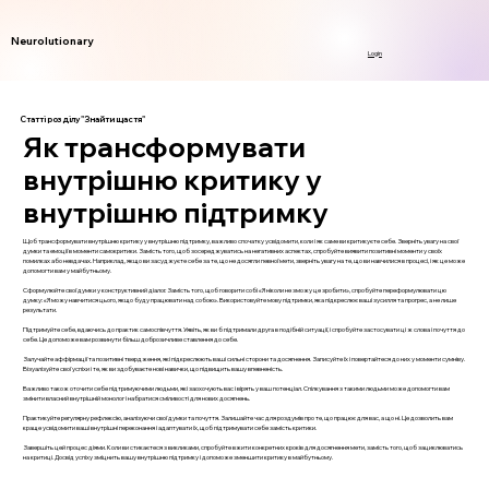
Neurolutionary
Login
Статті розділу "Знайти щастя"
Як трансформувати
внутрішню критику у
внутрішню підтримку
Щоб трансформувати внутрішню критику у внутрішню підтримку, важливо спочатку усвідомити, коли і як саме ви критикуєте себе. Зверніть увагу на свої
думки та емоції в моменти самокритики. Замість того, щоб зосереджуватись на негативних аспектах, спробуйте виявити позитивні моменти у своїх
помилках або невдачах. Наприклад, якщо ви засуджуєте себе за те, що не досягли певної мети, зверніть увагу на те, що ви навчилися в процесі, і як це може
допомогти вам у майбутньому.
Сформулюйте свої думки у конструктивний діалог. Замість того, щоб говорити собі «Я ніколи не зможу це зробити», спробуйте переформулювати цю
думку: «Я можу навчитися цього, якщо буду працювати над собою». Використовуйте мову підтримки, яка підкреслює ваші зусилля та прогрес, а не лише
результати.
Підтримуйте себе, вдаючись до практик самоспівчуття. Уявіть, як ви б підтримали друга в подібній ситуації, і спробуйте застосувати ці ж слова і почуття до
себе. Це допоможе вам розвинути більш доброзичливе ставлення до себе.
Залучайте аффірмації та позитивні твердження, які підкреслюють ваші сильні сторони та досягнення. Записуйте їх і повертайтеся до них у моменти сумніву.
Візуалізуйте свої успіхи і те, як ви здобуваєте нові навички, що підвищить вашу впевненість.
Важливо також оточити себе підтримуючими людьми, які заохочують вас і вірять у ваш потенціал. Спілкування з такими людьми може допомогти вам
змінити власний внутрішній монолог і набратися сміливості для нових досягнень.
Практикуйте регулярну рефлексію, аналізуючи свої думки та почуття. Залишайте час для роздумів про те, що працює для вас, а що ні. Це дозволить вам
краще усвідомити ваші внутрішні переконання і адаптувати їх, щоб підтримувати себе замість критики.
Завершіть цей процес діями. Коли ви стикаєтеся з викликами, спробуйте вжити конкретних кроків для досягнення мети, замість того, щоб зациклюватись
на критиці. Досвід успіху зміцнить вашу внутрішню підтримку і допоможе зменшити критику в майбутньому.