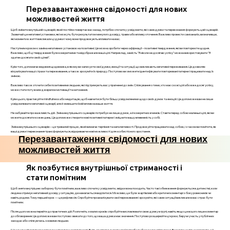
Перезавантаження свідомості для нових
можливостей життя
Щоб змінити внутрішній сценарій, який постійно повертає вас назад, потрібно спочатку усвідомити, які саме думки та переконання формують цей сценарій.
Зазвичай це негативні установки, які можуть бути результатом минулого досвіду, травм або впливу оточення. Важливо провести самоаналіз, визначивши,
які моменти в житті викликали ці думки і чому вони продовжують впливати на вас.
Наступним кроком є заміна негативних установок на позитивні. Це можна зробити через афірмації – позитивні твердження, які ви повторюєте щодня.
Важливо, щоб ці твердження були конкретними та відображали ваші цілі. Наприклад, замість "Я ніколи не досягаю успіху" можна використовувати "Я
здатен досягати своїх цілей".
Крім того, допомагає ведення щоденника, в якому ви записуєте свої думки, емоції та ситуації, що викликають негативні переживання. Це дозволяє
візуалізувати ваші страхи та переживання, а також зрозуміти їх природу. Поступово ви зможете ідентифікувати повторювані патерни і працювати над їх
зміною.
Важливо також оточити себе позитивними людьми, які підтримують вас у прагненні до змін. Спілкування з тими, хто має схожі цілі або вже досяг успіху,
може стати потужним джерелом мотивації та натхнення.
Крім цього, практикуйте mindfulness або медитацію, щоб навчитися бути більш усвідомленими щодо своїх думок та емоцій. Це допоможе вам не лише
усвідомлювати негативні сценарії, але й зменшити їхній вплив на ваше життя.
Не забувайте про важливість дій. Зміна внутрішнього сценарію потребує не лише думок, а й конкретних вчинків. Ставте перед собою маленькі цілі, які ви
можете досягати кожен день. Це допоможе створити нові позитивні патерни і зміцнити вашу впевненість у собі.
Зміна внутрішнього сценарію – це тривалий процес, який вимагає терпіння та наполегливості. Продовжуйте працювати над собою, і з часом ви помітите, як
ваші думки і переконання трансформуються, відкриваючи нові можливості для особистісного зростання.
Перезавантаження свідомості для нових
можливостей життя
Як позбутися внутрішньої стриманості і
стати помітним
Щоб зняти внутрішню заборону бути помітним, важливо спочатку усвідомити, звідки вона походить. Часто такі обмеження формуються в дитинстві, коли
людина отримує негативний досвід у ситуаціях, де намагається виділитися. Можливо, це були жартівливі або критичні коментарі з боку ровесників чи
навіть родини. Тому перший крок — це рефлексія. Спробуйте проаналізувати свої переживання і зрозуміти, які саме ситуації викликали в вас страх бути
помітним.
Після цього можна перейти до практичних дій. Розпочніть з малих кроків: спробуйте висловлювати свою думку в групі, навіть якщо це всього лише коментар
до обговорення. Це допоможе вам поступово звикати до того, що ваша думка має значення. Поступово розширюйте ці кроки, беручи участь у публічних
заходах або спілкуючись з новими людьми.
Ще одним ефективним методом є практика асертивності. Вчіться стверджувати свої потреби та бажання в спілкуванні. Важливо не тільки говорити, а й