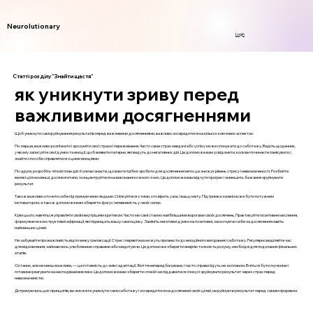
Neurolutionary
Login
Статті розділу "Знайти щастя"
як уникнути зриву перед
важливими досягненнями
Щоб уникнути саморуйнування результатів перед важливими досягненнями, важливо зосередитися на кількох ключових аспектах.
По-перше, важливо розпізнати і зрозуміти свої страхи і переживання. Часто саме страх невдачі або успіху може спонукати до саботажу. Ведіть щоденник,
у якому записуйте свої думки та емоції, щоб виявити патерни, які ведуть до негативних дій. Це допоможе вам усвідомити, коли ви починаєте панікувати, і
знайти способи справлятися з цими емоціями.
По-друге, розробіть чіткий план дій. Коли ви знаєте, що вам потрібно зробити для досягнення мети, це знижує рівень стресу і невизначеності. Розбийте
великі цілі на менші, досяжні етапи, і концентруйтеся на виконанні кожного з них. Це допоможе вам відчути прогрес і зменшить бажання зруйнувати
результат.
Також важливо оточити себе підтримуючими людьми. Спілкуйтеся з тими, хто вірить у вас і вашу мету. Підтримка ззовні може бути потужним
мотиватором, а також допоможе вам зберегти фокус і впевненість у своїх силах.
Крім цього, навчіться управляти своїм внутрішнім критиком. Часто ми самі стаємо найбільшими ворогами своїх досягнень. Практикуйте позитивне мислення,
формулюючи конструктивні афірмації, які підвищать вашу самооцінку. Замініть негативні думки на позитивні, заохочуючи себе за досягнення навіть
найменших цілей.
Не забувайте про важливість відпочинку і релаксації. Стрес і перевтома можуть призвести до емоційного вигорання і саботажу. Регулярно виділяйте час
для відновлення, займаючись улюбленими справами або медитуючи. Це допоможе зберегти енергію та ясність розуму, необхідні для подолання фінальних
етапів.
Останнє, але не менш важливе, — це готовність до змін і адаптації. Життя непередбачуване, і часто справи йдуть не за планом. Вчіться бути гнучкими і
готовими реагувати на несподівані виклики. Це допоможе вам зберегти спокій і не піддаватися спокусі зруйнувати результат через страх перед
невизначеністю.
Дотримуючись цих принципів, ви зможете уникнути самосаботажу і зосередитися на досягненні своїх цілей, не руйнуючи результат перед самим проривом.