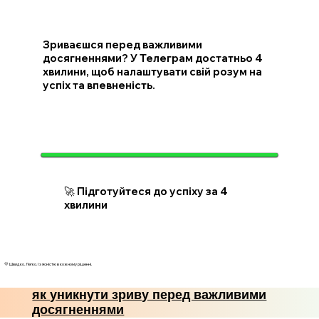
Зриваєшся перед важливими
досягненнями? У Телеграм достатньо 4
хвилини, щоб налаштувати свій розум на
успіх та впевненість.
🚀 Підготуйтеся до успіху за 4
хвилини
💛 Швидко. Легко. І з ясністю в кожному рішенні.
як уникнути зриву перед важливими
досягненнями