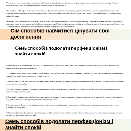
П'ятий крок — встановлення реалістичних цілей. Ставте перед собою досяжні та конкретні цілі, які враховують ваші можливості та ресурси. Коли ви
досягаєте таких цілей, ви зможете легко визнати свої успіхи і не знецінювати їх.
Шостий крок — обговорення своїх досягнень з іншими. Діліться своїми успіхами з друзями, родиною або колегами. Це може допомогти вам отримати
зовнішній зворотний зв’язок, який підтверджує цінність ваших досягнень. Часто інші можуть бачити ваші успіхи з іншої перспективи, що допоможе вам
оцінити їх краще.
Сьомий крок — працюйте з самокритикою. Звертайте увагу на те, як ви говорите про себе, особливо в контексті ваших досягнень. Якщо ви помічаєте, що
ваша критика звучить занадто жорстко або несправедливо, спробуйте переформулювати свої думки на більш підтримуючі та конструктивні. Замість того,
щоб говорити собі "я не зробив нічого важливого", скажіть "я зробив це, і це має значення".
Сім способів навчитися цінувати свої
досягнення
Семь способів подолати перфекціонізм і
знайти спокій
1. Визначте свої цілі та очікування. Запишіть, що саме ви хочете досягти, і розділіть це на досяжні етапи. Зосередьтеся на результатах, які ви можете
реалізувати, а не на ідеальних варіантах.
2. Встановіть реалістичні стандарти. Аналізуйте свої вимоги до себе та оцініть, чи вони є досяжними. Пам’ятайте, що досконалість не є реалістичною метою,
і намагайтеся знайти баланс між якістю та прийнятністю.
3. Ведіть журнал успіхів. Фіксуйте свої досягнення, навіть якщо вони здаються незначними. Це допоможе вам оцінити прогрес і зосередитися на позитивних
моментах, а не на недоліках.
4. Вчіться приймати помилки. Розглядайте помилки як можливість для навчання, а не як невдачу. Аналізуйте, що пішло не так, і думайте, як ви можете
зробити краще наступного разу.
5. Практикуйте усвідомленість. Займайтеся медитацією або дихальними практиками, щоб зменшити рівень стресу і навчитися бути присутнім у моменті.
Це допоможе вам зменшити тривогу, пов'язану з перфекціонізмом.
6. Встановіть межі. Визначте час, який ви готові витратити на конкретні завдання. Не дозволяйте собі застрягати в деталях, які не мають критичного
значення для результату.
7. Попросіть підтримки. Спілкуйтеся з друзями, родиною або терапевтом про свої переживання. Вони можуть допомогти вам побачити ситуацію з іншого
ракурсу і підтримати вас у процесі змін.
Семь способів подолати перфекціонізм і
знайти спокій