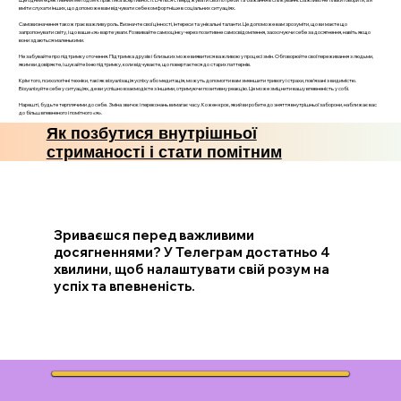
вміти слухати інших, що допоможе вам відчувати себе комфортніше в соціальних ситуаціях.
Самовизначення також грає важливу роль. Визначте свої цінності, інтереси та унікальні таланти. Це допоможе вам зрозуміти, що ви маєте що
запропонувати світу, і що ваше «я» варте уваги. Розвивайте самооцінку через позитивне самосвідомлення, заохочуючи себе за досягнення, навіть якщо
вони здаються маленькими.
Не забувайте про підтримку оточення. Підтримка друзів і близьких може виявитися важливою у процесі змін. Обговорюйте свої переживання з людьми,
яким ви довіряєте, і шукайте їхню підтримку, коли відчуваєте, що повертаєтеся до старих паттернів.
Крім того, психологічні техніки, такі як візуалізація успіху або медитація, можуть допомогти вам зменшити тривогу і страхи, пов’язані з видимістю.
Візуалізуйте себе у ситуаціях, де ви успішно взаємодієте з іншими, отримуючи позитивну реакцію. Це може зміцнити вашу впевненість у собі.
Нарешті, будьте терплячими до себе. Зміна звичок і переконань вимагає часу. Кожен крок, який ви робите до зняття внутрішньої заборони, наближає вас
до більш впевненого і помітного «я».
Як позбутися внутрішньої
стриманості і стати помітним
Зриваєшся перед важливими
досягненнями? У Телеграм достатньо 4
хвилини, щоб налаштувати свій розум на
успіх та впевненість.