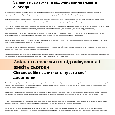
Звільніть своє життя від очікування і живіть
сьогодні
Щоб перестати відкладати життя до кращого моменту, важливо змінити своє ставлення до часу та пріоритетів. Спочатку визначте, що саме ви
відкладаєте. Це можуть бути мрії, проекти, стосунки або навіть прості радощі. Запишіть ці речі, щоб зрозуміти, що для вас важливо.
Потім розгляньте, чому ви відкладаєте ці аспекти. Часто це пов’язано зі страхом невдачі, недосконалістю або сумнівами в собі. Визнання цих страхів –
перший крок до їх подолання. Поставте собі запитання: що найгірше може статися, якщо я спробую це зробити зараз?
Далі, створіть план дій. Замість того, щоб думати про величезні цілі, розділіть їх на менші, досяжні етапи. Наприклад, якщо ви хочете змінити кар'єру, почніть
з дослідження нових можливостей або відвідування курсів. Заплануйте конкретні дії на найближчі дні та тижні, щоб рухатися вперед.
Крім того, важливо практикувати усвідомленість. Виділяйте час для рефлексії та оцінки того, що ви вже досягли. Це допоможе вам побачити прогрес і
підвищити мотивацію. Використовуйте техніки медитації або ведіть щоденник, щоб зафіксувати свої думки і емоції.
Не бійтеся просити підтримки у друзів або родини. Спілкування про ваші цілі може надати додаткову мотивацію і допомогу у їх досягненні. Оточіть себе
людьми, які підтримують ваші прагнення і надихають на дії.
Також варто прийняти, що досконалості не існує. Ідеального моменту для початку не буде, і це нормально. Важливо почати діяти навіть за умов неповної
впевненості. Кожен маленький крок наближає вас до вашої мети.
Зрештою, навчіться насолоджуватися процесом, а не лише результатом. Відкривайте нові можливості, отримуйте задоволення від навчання і розвитку. Це
допоможе вам зосередитися на теперішньому моменті і перестати відкладати життя на потім.
Звільніть своє життя від очікування і
живіть сьогодні
Сім способів навчитися цінувати свої
досягнення
Перший крок — усвідомлення. Для початку важливо зрозуміти, що знецінення своїх досягнень є поширеною проблемою, з якою стикаються багато людей.
Зверніть увагу на свої думки і почуття, коли ви оцінюєте свої результати. Записуйте моменти, коли ви зменшуєте значення своїх успіхів, і розгляньте, які
емоції чи переконання стоять за цими думками.
Другий крок — ведення щоденника досягнень. Створіть звичку фіксувати свої успіхи, навіть якщо вони здаються незначними. Це можуть бути як великі
досягнення, так і маленькі кроки, які ведуть до мети. Ведення щоденника допоможе вам візуалізувати свій прогрес і підвищити усвідомленість щодо
власних досягнень.
Третій крок — порівняння з собою, а не з іншими. Замість того, щоб оцінювати свої результати в порівнянні з досягненнями інших людей, зосередьтеся на
власному розвитку. Порівнюйте себе лише з тим, ким ви були раніше, і візьміть до уваги, як далеко ви просунулися.
Четвертий крок — практикуйте вдячність. Регулярно висловлюйте подяку за свої досягнення, незалежно від їхнього масштабу. Це може бути просте
усвідомлення того, що ви зробили щось корисне, або ж вдячність за підтримку, яку отримали від інших. Вдячність допомагає змінити фокус на позитивні
аспекти вашого життя.