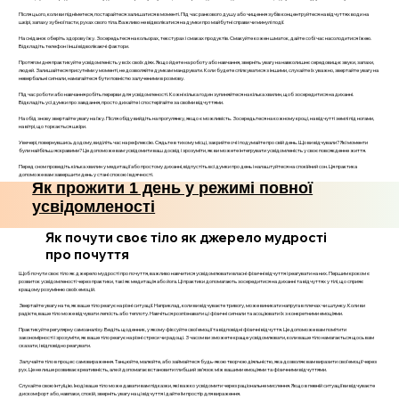
Після цього, коли ви підніметеся, постарайтеся залишатися в моменті. Під час ранкового душу або чищення зубів концентруйтеся на відчуттях води на
шкірі, запаху зубної пасти, рухах свого тіла. Важливо не відволікатися на думки про майбутні справи чи минулі події.
На сніданок оберіть здорову їжу. Зосередьтеся на кольорах, текстурах і смаках продуктів. Смакуйте кожен шматок, дайте собі час насолодитися їжею.
Відкладіть телефон і інші відволікаючі фактори.
Протягом дня практикуйте усвідомленість у всіх своїх діях. Якщо йдете на роботу або навчання, зверніть увагу на навколишнє середовище: звуки, запахи,
людей. Залишайтеся присутніми у моменті, не дозволяйте думкам мандрувати. Коли будете спілкуватися з іншими, слухайте їх уважно, звертайте увагу на
невербальні сигнали, намагайтеся бути повністю залученими в розмову.
Під час роботи або навчання робіть перерви для усвідомленості. Кожні кілька годин зупиняйтеся на кілька хвилин, щоб зосередитися на диханні.
Відкладіть усі думки про завдання, просто дихайте і спостерігайте за своїми відчуттями.
На обід знову звертайте увагу на їжу. Після обіду вийдіть на прогулянку, якщо є можливість. Зосередьтеся на кожному кроці, на відчутті землі під ногами,
на вітрі, що торкається шкіри.
Увечері, повернувшись додому, виділіть час на рефлексію. Сядьте в тихому місці, закрийте очі і подумайте про свій день. Що ви відчували? Які моменти
були найбільш яскравими? Це допоможе вам усвідомити ваш досвід і зрозуміти, як ви можете інтегрувати усвідомленість у своє повсякденне життя.
Перед сном проведіть кілька хвилин у медитації або простому диханні, відпустіть всі думки про день і налаштуйтеся на спокійний сон. Ця практика
допоможе вам завершити день у стані спокою і вдячності.
Як прожити 1 день у режимі повної
усвідомленості
Як почути своє тіло як джерело мудрості
про почуття
Щоб почути своє тіло як джерело мудрості про почуття, важливо навчитися усвідомлювати власні фізичні відчуття і реагувати на них. Першим кроком є
розвиток усвідомленості через практики, такі як медитація або йога. Ці практики допомагають зосередитися на диханні та відчуттях у тілі, що сприяє
кращому розумінню своїх емоцій.
Звертайте увагу на те, як ваше тіло реагує на різні ситуації. Наприклад, коли ви відчуваєте тривогу, може виникати напруга в плечах чи шлунку. Коли ви
радієте, ваше тіло може відчувати легкість або теплоту. Навчіться розпізнавати ці фізичні сигнали та асоціювати їх з конкретними емоціями.
Практикуйте регулярну самоаналізу. Ведіть щоденник, у якому фіксуйте свої емоції та відповідні фізичні відчуття. Це допоможе вам помітити
закономірності і зрозуміти, як ваше тіло реагує на різні стреси чи радощі. З часом ви зможете краще усвідомлювати, коли ваше тіло намагається щось вам
сказати, і відповідно реагувати.
Залучайте тіло в процес самовираження. Танцюйте, малюйте, або займайтеся будь-якою творчою діяльністю, яка дозволяє вам виразити свої емоції через
рух. Це не лише розвиває креативність, але й допомагає встановити глибший зв’язок між вашими емоціями та фізичними відчуттями.
Слухайте свою інтуїцію. Іноді ваше тіло може давати вам підказки, які важко усвідомити через раціональне мислення. Якщо в певній ситуації ви відчуваєте
дискомфорт або, навпаки, спокій, зверніть увагу на ці відчуття і дайте їм простір для вираження.