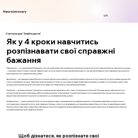
Neurolutionary
Login
Статті розділу "Знайти щастя"
Як у 4 кроки навчитись
розпізнавати свої справжні
бажання
Перший крок — це саморефлексія. Відведіть час для усамітнення, аби зосередитись на власних думках і почуттях. Записуйте все, що приходить на думку
— ваші мрії, страхи, спогади та емоції. Зверніть увагу на те, що приносить вам задоволення і радість, а що викликає відразу чи розчарування. Це допоможе
вам усвідомити, що справді важливо для вас.
Другий крок — експериментування. Виходьте за межі звичної зони комфорту та пробуйте нові речі. Це можуть бути нові хобі, зустрічі з новими людьми або
участь у незнайомих заходах. Звертайте увагу на свої відчуття під час цих нових досвідів. Чи відчуваєте ви радість, цікавість, чи, можливо, нудьгу? Цей
досвід допоможе вам зрозуміти, які заняття чи сфери життя викликають у вас найбільший інтерес.
Третій крок — розмова з іншими. Спілкуйтесь з людьми, які вас надихають, або з тими, хто пройшов схожий шлях. Питання, які ви ставите їм, можуть
допомогти вам зрозуміти себе краще. Діліться своїми думками та бажаннями, і слухайте їхні поради та спостереження. Часто інша точка зору може
відкрити вам нові горизонти і допомогти усвідомити, що насправді важливо для вас.
Четвертий крок — аналіз і корекція. Після того, як ви пройшли через саморефлексію, експериментування та спілкування, перегляньте свої нотатки та
спостереження. Сформуйте список своїх справжніх бажань, а також тих, які виявились не такими важливими. Будьте готові до корекції ваших цілей і
бажань залежно від нових усвідомлень. Цей процес може бути тривалим, але регулярний аналіз допоможе вам залишатись на правильному шляху до
розуміння і реалізації своїх справжніх бажань.
Щоб дізнатися, як розпізнати свої