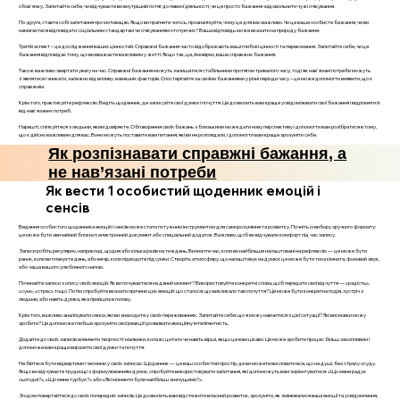
обов'язку. Запитайте себе, чи відчуваєте ви внутрішній потяг до певної діяльності, чи це просто бажання задовольнити чужі очікування.
По-друге, ставте собі запитання про мотивацію. Якщо ви прагнете чогось, проаналізуйте, чому це для вас важливо. Чи це ваше особисте бажання, чи ви
намагаєтеся відповідати соціальним стандартам чи очікуванням оточуючих? Ваша відповідь може вказати на природу бажання.
Третій аспект – це дослідження ваших цінностей. Справжні бажання часто відображають ваші глибокі цінності та переконання. Запитайте себе, чи це
бажання відповідає тому, що ви вважаєте важливим у житті. Якщо так, це, ймовірно, ваше справжнє бажання.
Також важливо звертати увагу на час. Справжні бажання можуть залишатися стабільними протягом тривалого часу, тоді як нав'язані потреби можуть
з'являтися і зникати, залежно від впливу зовнішніх факторів. Спостерігайте за своїми бажаннями у різні періоди часу – це може допомогти виявити, що є
справжнім.
Крім того, практикуйте рефлексію. Ведіть щоденник, де записуйте свої думки і почуття. Це дозволить вам краще усвідомлювати свої бажання і відрізняти їх
від нав'язаних потреб.
Нарешті, спілкуйтеся з людьми, яким довіряєте. Обговорення своїх бажань з близькими може дати нову перспективу і допомогти вам розібратися в тому,
що є дійсно важливим для вас. Вони можуть поставити вам питання, які ви не розглядали, і допомогти вам краще зрозуміти себе.
Як розпізнавати справжні бажання, а
не нав’язані потреби
Як вести 1 особистий щоденник емоцій і
сенсів
Ведення особистого щоденника емоцій і сенсів може стати потужним інструментом для саморозуміння та розвитку. Почніть із вибору зручного формату:
це може бути звичайний блокнот, електронний документ або спеціальний додаток. Важливо, щоб ви відчували комфорт під час запису.
Записи робіть регулярно, наприклад, щодня або кілька разів на тиждень. Визначте час, коли ви найбільше налаштовані на рефлексію — це може бути
ранок, коли ви плануєте день, або вечір, коли підводите підсумки. Створіть атмосферу, що налаштовує на думки: це може бути тиха кімната, фоновий звук,
або чаша вашого улюбленого напою.
Починайте записи з опису своїх емоцій. Як ви почуваєтеся на даний момент? Використовуйте конкретні слова, щоб передати свої відчуття — «радість»,
«сум», «стрес» тощо. Потім спробуйте вказати причини цих емоцій: що сталося, що викликало такі почуття? Це може бути конкретна подія, зустріч з
людьми, або навіть думка, яка прийшла в голову.
Крім того, важливо аналізувати сенси, які ви знаходите у своїх переживаннях. Запитайте себе: що я можу навчитися з цієї ситуації? Які висновки можу
зробити? Це допоможе глибше зрозуміти свої реакції і розвивати емоційну інтелігентність.
Додайте до своїх записів елементи творчості: малюнки, колажі, цитати чи навіть вірші, якщо це вам цікаво. Це може зробити процес більш захопливим і
допоможе вам краще виразити свої думки та почуття.
Не бійтеся бути відвертими і чесними у своїх записах. Щоденник — це ваш особистий простір, де ви можете висловити все, що на душі, без страху осуду.
Якщо ви відчуваєте труднощі з формулюванням думок, спробуйте використовувати запитання, які допоможуть вам зорієнтуватися: «Що мене радує
сьогодні?», «Що мене турбує?» або «Які моменти були найбільш значущими?».
Згодом повертайтеся до своїх попередніх записів. Це дозволить вам відстежити власний розвиток, зрозуміти, як змінювалися ваші емоції та усвідомлення,