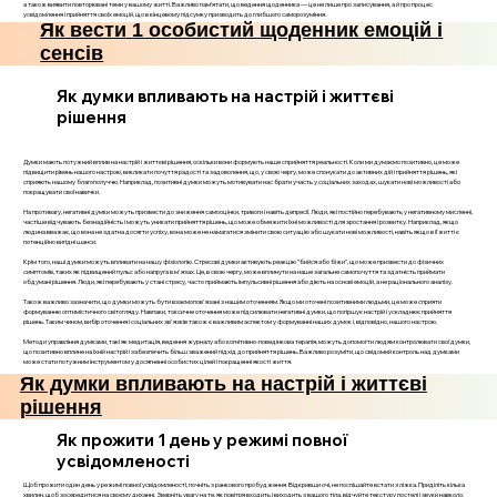
а також виявити повторювані теми у вашому житті. Важливо пам’ятати, що ведення щоденника — це не лише про записування, а й про процес
усвідомлення і прийняття своїх емоцій, що в кінцевому підсумку призводить до глибшого саморозуміння.
Як вести 1 особистий щоденник емоцій і
сенсів
Як думки впливають на настрій і життєві
рішення
Думки мають потужний вплив на настрій і життєві рішення, оскільки вони формують наше сприйняття реальності. Коли ми думаємо позитивно, це може
підвищити рівень нашого настрою, викликати почуття радості та задоволення, що, у свою чергу, може спонукати до активних дій і прийняття рішень, які
сприяють нашому благополуччю. Наприклад, позитивні думки можуть мотивувати нас брати участь у соціальних заходах, шукати нові можливості або
покращувати свої навички.
На противагу, негативні думки можуть призвести до зниження самооцінки, тривоги і навіть депресії. Люди, які постійно перебувають у негативному мисленні,
частіше відчувають безнадійність і можуть уникати прийняття рішень, що може обмежити їхні можливості для зростання і розвитку. Наприклад, якщо
людина вважає, що вона не здатна досягти успіху, вона може не намагатися змінити свою ситуацію або шукати нові можливості, навіть якщо в її житті є
потенційно вигідні шанси.
Крім того, наші думки можуть впливати на нашу фізіологію. Стресові думки активують реакцію "бийся або біжи", що може призвести до фізичних
симптомів, таких як підвищений пульс або напруга в м'язах. Це, в свою чергу, може вплинути на наше загальне самопочуття та здатність приймати
обдумані рішення. Люди, які перебувають у стані стресу, часто приймають імпульсивні рішення або діють на основі емоцій, а не раціонального аналізу.
Також важливо зазначити, що думки можуть бути взаємопов'язані з нашим оточенням. Якщо ми оточені позитивними людьми, це може сприяти
формуванню оптимістичного світогляду. Навпаки, токсичне оточення може підсилювати негативні думки, що погіршує настрій і ускладнює прийняття
рішень. Таким чином, вибір оточення і соціальних зв'язків також є важливим аспектом у формуванні наших думок і, відповідно, нашого настрою.
Методи управління думками, такі як медитація, ведення журналу або когнітивно-поведінкова терапія, можуть допомогти людям контролювати свої думки,
що позитивно вплине на їхній настрій і забезпечить більш зважений підхід до прийняття рішень. Важливо розуміти, що свідомий контроль над думками
може стати потужним інструментом у досягненні особистих цілей і покращенні якості життя.
Як думки впливають на настрій і життєві
рішення
Як прожити 1 день у режимі повної
усвідомленості
Щоб прожити один день у режимі повної усвідомленості, почніть з ранкового пробудження. Відкривши очі, не поспішайте встати з ліжка. Приділіть кілька
хвилин, щоб зосередитися на своєму диханні. Зверніть увагу на те, як повітря входить і виходить з вашого тіла, відчуйте текстуру постелі і звуки навколо.