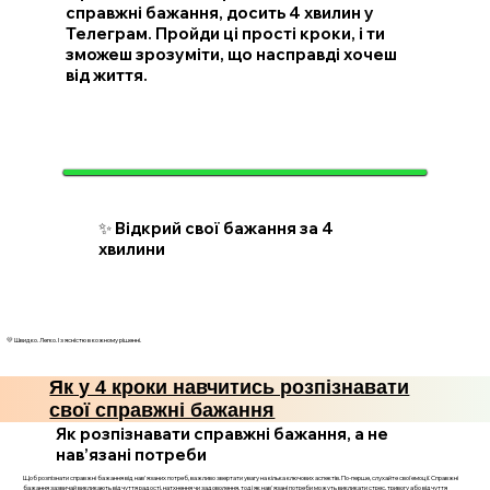
справжні бажання, досить 4 хвилин у
Телеграм. Пройди ці прості кроки, і ти
зможеш зрозуміти, що насправді хочеш
від життя.
✨ Відкрий свої бажання за 4
хвилини
💛 Швидко. Легко. І з ясністю в кожному рішенні.
Як у 4 кроки навчитись розпізнавати
свої справжні бажання
Як розпізнавати справжні бажання, а не
нав’язані потреби
Щоб розпізнати справжні бажання від нав'язаних потреб, важливо звертати увагу на кілька ключових аспектів. По-перше, слухайте свої емоції. Справжні
бажання зазвичай викликають відчуття радості, натхнення чи задоволення, тоді як нав'язані потреби можуть викликати стрес, тривогу або відчуття