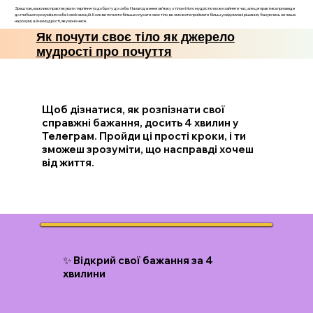
Зрештою, важливо практикувати терпіння та доброту до себе. Налагодження зв’язку з тілом і його мудрістю може зайняти час, але ця практика призведе
до глибшого розуміння себе і своїх емоцій. Коли ви почнете більше слухати своє тіло, ви зможете приймати більш усвідомлені рішення, базуючись не лише
на розумі, а й на мудрості, яку воно несе.
Як почути своє тіло як джерело
мудрості про почуття
Щоб дізнатися, як розпізнати свої
справжні бажання, досить 4 хвилин у
Телеграм. Пройди ці прості кроки, і ти
зможеш зрозуміти, що насправді хочеш
від життя.
✨ Відкрий свої бажання за 4
хвилини