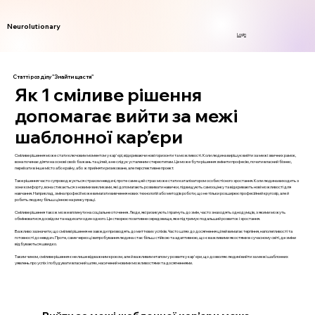
Neurolutionary
Login
Статті розділу "Знайти щастя"
Як 1 сміливе рішення
допомагає вийти за межі
шаблонної кар’єри
Сміливе рішення може стати ключовим моментом у кар'єрі, відкриваючи нові горизонти та можливості. Коли людина вирішує вийти за межі звичних рамок,
вона починає діяти на основі своїх бажань та цілей, а не слідує усталеним стереотипам. Це може бути рішення змінити професію, почати власний бізнес,
переїхати в інше місто або країну, або ж прийняти ризиковане, але перспективне проект.
Таке рішення часто супроводжується страхом невдачі, проте саме цей страх може стати каталізатором особистісного зростання. Коли людина виходить з
зони комфорту, вона стикається з новими викликами, які допомагають розвивати навички, підвищують самооцінку та відкривають нові можливості для
навчання. Наприклад, зміна професії може вимагати вивчення нових технологій або методів роботи, що не тільки розширює професійний кругозір, але й
робить людину більш цінною на ринку праці.
Сміливе рішення також може вплинути на соціальне оточення. Люди, які ризикують і прагнуть до змін, часто знаходять однодумців, з якими можуть
обмінюватися досвідом та надихати один одного. Це створює позитивне середовище, яке підтримує подальший розвиток і зростання.
Важливо зазначити, що сміливі рішення не завжди призводять до миттєвих успіхів. Часто шлях до досягнення цілей вимагає терпіння, наполегливості та
готовності до невдач. Проте, саме через ці випробування людина стає більш стійкою та адаптивною, що є важливими якостями в сучасному світі, де зміни
відбуваються швидко.
Таким чином, сміливе рішення є не лише відважним кроком, але й важливим етапом у розвитку кар'єри, що дозволяє людині вийти за межі шаблонних
уявлень про успіх і побудувати власний шлях, насичений новими можливостями та досягненнями.