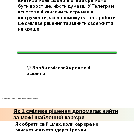
Вийти за межі шаблонної кар’єри може
бути простіше, ніж ти думаєш. У Телеграм
всього за 4 хвилини ти отримаєш
інструменти, які допоможуть тобі зробити
це сміливе рішення та змінити своє життя
на краще.
🚀 Зроби сміливий крок за 4
хвилини
💛 Швидко. Легко. І з ясністю в кожному рішенні.
Як 1 сміливе рішення допомагає вийти
за межі шаблонної кар’єри
Як обрати свій шлях, коли кар’єра не
вписується в стандартні рамки