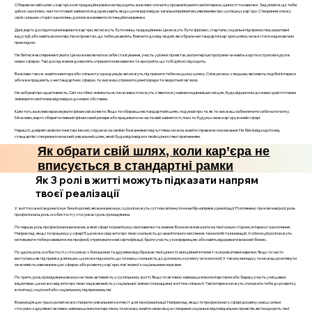
Обираючи свій шлях у кар'єрі, коли традиційні рамки не підходять, важливо спочатку проаналізувати свої інтереси, цінності та навички. Задумайся, що тебе
дійсно захоплює, чим ти готовий займатися щодня, навіть якщо це не відповідає загальноприйнятим уявленням про «успішну» кар'єру. Створення списку
своїх сильних сторін і захоплень допоможе виявити потенційні напрямки.
Далі, варто дослідити різні варіанти кар'єри, які можуть бути менш традиційними. Це можуть бути фріланс, стартапи, соціальні підприємства, креативні
індустрії, або навіть волонтерство в проектах, що тебе цікавлять. Вивчити досвід людей, які обрали нестандартні кар'єрні шляхи, може стати надихаючим
прикладом.
Не бійтеся експериментувати. Це може включати в себе стажування, участь у різних проектах, волонтерські програми чи навіть короткострокові курси в
нових сферах. Такі дослідження дозволять отримати нові навички та зрозуміти, що тобі дійсно підходить.
Важливо також знайти ментора або спільноту однодумців, які можуть підтримати тебе на цьому шляху. Спілкуючись з людьми, які мають подібні інтереси
або вже працюють у нестандартних сферах, ти зможеш отримати цінні поради та зворотний зв'язок.
Не забувай про адаптивність. Світ постійно змінюється, і можливості можуть з'явитися у найнесподіваніших місцях. Будь відкритим до нових ідей і готовим
змінювати свої плани відповідно до нових обставин.
Крім того, важливо враховувати фінансові аспекти. Якщо ти обираєш нестандартний шлях, подумай про те, як ти зможеш забезпечити себе на початку.
Можливо, варто зберегти певний фінансовий резерв або працювати на частковій зайнятості, поки ти будуєш свою кар'єру в новій сфері.
Нарешті, довіряй своїм інстинктам. Інколи, слідуючи за своїми бажаннями і відчуттями, можна знайти справжнє покликання. Не бійся відходити від
стандартів і створювати власний унікальний шлях, який буде відповідати твоїм цінностям і прагненням.
Як обрати свій шлях, коли кар’єра не
вписується в стандартні рамки
Як 3 ролі в житті можуть підказати напрям
твоєї реалізації
У житті кожної людини існує безліч ролей, які вона виконує, і ці ролі можуть суттєво вплинути на вибір напрямку реалізації. Розглянемо три ключові ролі: роль
професіонала, роль особистості у стосунках і роль громадянина.
По-перше, роль професіонала визначає, в якій сфері ти реалізуєш свої навички та знання. Вона може вказати на твої сильні сторони, інтереси і захоплення.
Наприклад, якщо ти працюєш у сфері IT, це може свідчити про твою схильність до аналітичного мислення, технологій та інновацій. Успіхи в цій ролі можуть
мотивувати тебе розвиватися в професії, отримувати нові сертифікації, брати участь у конференціях або навіть відкривати власний бізнес.
По-друге, роль особистості у стосунках з близькими та друзями відображає твої цінності, емоційний інтелект і комунікативні навички. Якщо ти часто
виступаєш як підтримка для інших, це може підказати, що ти маєш схильність до допомоги, коучингу чи психології. У такому випадку, ти можеш розглянути
можливість навчання в цих сферах або розвитку кар'єри, пов'язаної з соціальними науками.
По-третє, роль громадянина вказує на твою активність у суспільному житті. Якщо ти активно займаєшся волонтерством або береш участь у місцевих
ініціативах, це може свідчити про твою зацікавленість у соціальних змінах і покращенні життя в спільноті. Такі інтереси можуть спонукати тебе до розвитку
в політиці, соціології або соціальному підприємництві.
Взаємодія цих трьох ролей може створити унікальний контекст для твоєї реалізації. Наприклад, якщо ти професіонал у сфері дизайну, маєш сильні
стосунки з друзями і активно займаєшся волонтерством, ти можеш знайти свою нішу в створенні соціально відповідальних проектів, які поєднують твої