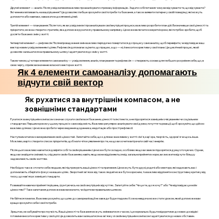
Другий елемент — аналіз. Після усвідомлення важливо проаналізувати отриману інформацію. Задати собі питання: чому ви відчуваєте те, що відчуваєте?
Які чинники впливають на ваші рішення? Це дозволяє глибше зрозуміти свої потреби та бажання, а також виявити патерни у своїй поведінці, які можуть
допомогти або навпаки, заважати в досягненні цілей.
Третій елемент — планування. Після того, як ви усвідомили і проаналізували свої внутрішні процеси, важливо розробити план дій. Визначивши свої цінності та
пріоритети, можна створити стратегію, яка допоможе рухатися у правильному напрямку. Це може включати конкретні кроки, які потрібно зробити, щоб
досягти бажаних змін у житті.
Четвертий елемент — рефлексія. Після впровадження змін важливо періодично повертатися до процесу самоаналізу, щоб перевірити, чи відповідає ваш
вектор новим усвідомленням і цілям. Рефлексія допомагає оцінити, що працює, а що — ні, й вносити корективи у свої плани. Це циклічний процес, який
дозволяє залишатися на правильному шляху і адаптуватися до змін у житті.
Таким чином, ці чотири елементи самоаналізу — усвідомлення, аналіз, планування та рефлексія — створюють основи для глибшого розуміння себе, що, в
свою чергу, сприяє визначенню власного вектора в житті.
Як 4 елементи самоаналізу допомагають
відчути свій вектор
Як рухатися за внутрішнім компасом, а не
зовнішніми стандартами
Рухатися за внутрішнім компасом означає слухати свої власні бажання, цінності та інстинкти, а не підкорятися зовнішнім очікуванням чи соціальним
стандартам. Першим кроком у цьому процесі є самосвідомість. Важливо регулярно аналізувати свої думки, почуття та реакції, щоб зрозуміти, що дійсно
важливо для вас. Це можна зробити через ведення щоденника, медитацію або прості рефлексії.
Наступним етапом є виокремлення своїх цінностей. Запитайте себе, що є для вас важливим у житті: сім'я, кар'єра, творчість, здоров'я чи щось інше.
Можливо, варто створити список пріоритетів, щоб мати чітке уявлення про те, на що ви хочете витрачати свій час і енергію.
Після цього важливо навчитися довіряти собі та своїм рішенням. Це може бути складно, особливо якщо ви звикли підкорятися думці оточуючих. Однак,
якщо ви знайдете сміливість слідувати своїм бажанням, навіть якщо вони відрізняються від загальноприйнятих норм, ви зможете відчути більшу
задоволеність своїм життям.
Необхідно також оточити себе людьми, які підтримують ваші цінності та прагнення. Це можуть бути друзі, родичі або ментори, які надихають вас і
допомагають зберігати фокус на ваших цілях. Зворотний зв'язок від таких людей може бути корисним, та важливо відрізняти конструктивну критику від
тиску, що нав'язує зовнішні стандарти.
Розвивайте навички прийняття рішень, грунтуючись на своїх внутрішніх відчуттях. Запитуйте себе: "Чи це те, що я хочу?" або "Чи відповідає це моїм
цінностям?" Таке запитання допоможе вам визначити, чи йдете ви правильним шляхом.
Не бійтеся помилок. Важливо розуміти, що шлях до самореалізації не завжди буде гладким. Кожна невдача може стати уроком, який допоможе вам
краще зрозуміти себе і свої потреби.
Зрештою, не забувайте про гнучкість. Ваші цінності та бажання можуть змінюватися з часом, і це нормально. Будьте відкритими до нових досвідів і
готовими вносити корективи у свої цілі. Це дозволить вам залишатися на зв'язку зі своїм внутрішнім компасом і адаптуватися до нових обставин.