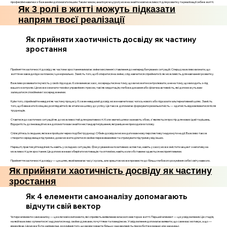
професійні навички з бажанням допомагати іншим. Таким чином, аналізуючи ці ролі, можна знайти нові можливості для розвитку та реалізації себе в житті.
Як 3 ролі в житті можуть підказати
напрям твоєї реалізації
Як прийняти хаотичність досвіду як частину
зростання
Прийняття хаотичності досвіду як частини зростання вимагає зміни мислення і ставлення до непередбачуваних ситуацій. Спершу важливо визнати, що
життя не завжди йде за планом, і це нормально. Замість того, щоб опиратися на зміни, слід навчитися сприймати їх як можливість для навчання і розвитку.
Важливо розвивати гнучкість у своїх підходах. Коли виникає хаос, зосередьтеся на тому, що ви можете контролювати, а не на тому, що виходить з-під
вашого контролю. Це може означати техніки управління стресом, такі як медитація, глибоке дихання або фізична активність, які допоможуть вам
залишатися спокійними і зосередженими.
Крім того, сприймайте невдачі як частину процесу. Кожен невдалий досвід може навчити вас чогось нового або підказати альтернативний шлях. Замість
того, щоб вважати їх кінцем, розглядайте їх як етапи на шляху до успіху. Це також допомагає формувати резильєнтність — здатність відновлюватися після
труднощів.
Ставтеся до хаотичних ситуацій як до можливостей для креативності. Коли звичні шляхи зазнають збою, з'являється простір для нових ідей та рішень.
Відкритість до інновацій може допомогти вам знайти нестандартні рішення, які раніше не приходили в голову.
Спілкуйтесь із людьми, які вже пройшли через подібні труднощі. Обмін досвідом може дати вам нову перспективу і надихнути на дії. Важливо також
створити середовище підтримки, де ви можете ділитися своїми переживаннями та отримувати підтримку від інших.
Нарешті, практикуйте вдячність навіть у складних ситуаціях. Фокусування на позитивних аспектах, навіть у хаосі, може змістити акцент з негативу на
можливості для зростання. Це допоможе вам зберігати мотивацію та оптимізм, навіть коли обставини здаються несприятливими.
Прийняття хаотичності досвіду — це шлях, який вимагає часу і зусиль, але зрештою може призвести до більш глибокого розуміння себе і світу навколо.
Як прийняти хаотичність досвіду як частину
зростання
Як 4 елементи самоаналізу допомагають
відчути свій вектор
Чотири елементи самоаналізу — це ключові компоненти, які сприяють виявленню власного вектора в житті. Перший елемент — це усвідомлення. Це стадія,
на якій важливо зупинитися і задуматися над своїми думками, почуттями та поведінкою. Усвідомлення допомагає виявити, що саме вас мотивує, а що —
відволікає. Це може бути, наприклад, розуміння того, що ви відчуваєте більшу задоволеність при роботі в команді, ніж наодинці.