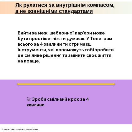
Як рухатися за внутрішнім компасом,
а не зовнішніми стандартами
Вийти за межі шаблонної кар’єри може
бути простіше, ніж ти думаєш. У Телеграм
всього за 4 хвилини ти отримаєш
інструменти, які допоможуть тобі зробити
це сміливе рішення та змінити своє життя
на краще.
🚀 Зроби сміливий крок за 4
хвилини
💛 Швидко. Легко. І з ясністю в кожному рішенні.