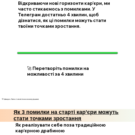
Відкриваючи нові горизонти кар’єри, ми
часто стикаємось з помилками. У
Телеграм достатньо 4 хвилин, щоб
дізнатися, як ці помилки можуть стати
твоїми точками зростання.
🚀 Перетворіть помилки на
можливості за 4 хвилини
💛 Швидко. Легко. І з ясністю в кожному рішенні.
Як 3 помилки на старті кар’єри можуть
стати точками зростання
Як реалізувати себе поза традиційною
кар’єрною драбиною