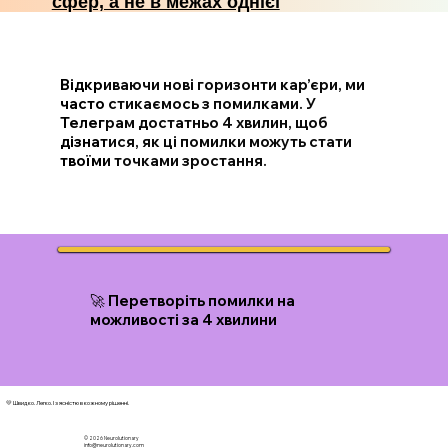
сфер, а не в межах однієї
Відкриваючи нові горизонти кар’єри, ми
часто стикаємось з помилками. У
Телеграм достатньо 4 хвилин, щоб
дізнатися, як ці помилки можуть стати
твоїми точками зростання.
🚀 Перетворіть помилки на
можливості за 4 хвилини
💛 Швидко. Легко. І з ясністю в кожному рішенні.
© 2026 N
eurolutionary
info@neurolutionary.com