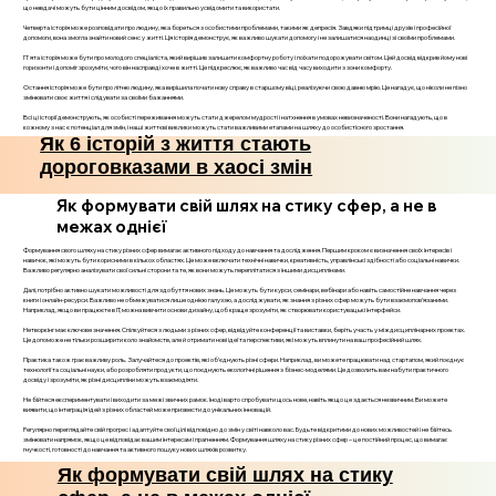
що невдачі можуть бути цінним досвідом, якщо їх правильно усвідомити та використати.
Четверта історія може розповідати про людину, яка бореться з особистими проблемами, такими як депресія. Завдяки підтримці друзів і професійної
допомоги, вона змогла знайти новий сенс у житті. Ця історія демонструє, як важливо шукати допомогу і не залишатися наодинці зі своїми проблемами.
П'ята історія може бути про молодого спеціаліста, який вирішив залишити комфортну роботу і поїхати подорожувати світом. Цей досвід відкрив йому нові
горизонти і допоміг зрозуміти, чого він насправді хоче в житті. Це підкреслює, як важливо час від часу виходити з зони комфорту.
Остання історія може бути про літню людину, яка вирішила почати нову справу в старшому віці, реалізуючи свою давню мрію. Це нагадує, що ніколи не пізно
змінювати своє життя і слідувати за своїми бажаннями.
Всі ці історії демонструють, як особисті переживання можуть стати джерелом мудрості і натхнення в умовах невизначеності. Вони нагадують, що в
кожному з нас є потенціал для змін, і наші життєві виклики можуть стати важливими етапами на шляху до особистісного зростання.
Як 6 історій з життя стають
дороговказами в хаосі змін
Як формувати свій шлях на стику сфер, а не в
межах однієї
Формування свого шляху на стику різних сфер вимагає активного підходу до навчання та дослідження. Першим кроком є визначення своїх інтересів і
навичок, які можуть бути корисними в кількох областях. Це може включати технічні навички, креативність, управлінські здібності або соціальні навички.
Важливо регулярно аналізувати свої сильні сторони та те, як вони можуть переплітатися з іншими дисциплінами.
Далі, потрібно активно шукати можливості для здобуття нових знань. Це можуть бути курси, семінари, вебінари або навіть самостійне навчання через
книги і онлайн-ресурси. Важливо не обмежуватися лише однією галуззю, а досліджувати, як знання з різних сфер можуть бути взаємопов’язаними.
Наприклад, якщо ви працюєте в IT, можна вивчити основи дизайну, щоб краще зрозуміти, як створювати користувацькі інтерфейси.
Нетворкінг має ключове значення. Спілкуйтеся з людьми з різних сфер, відвідуйте конференції та виставки, беріть участь у міждисциплінарних проектах.
Це допоможе не тільки розширити коло знайомств, але й отримати нові ідеї та перспективи, які можуть вплинути на ваш професійний шлях.
Практика також грає важливу роль. Залучайтеся до проектів, які об’єднують різні сфери. Наприклад, ви можете працювати над стартапом, який поєднує
технології та соціальні науки, або розробляти продукти, що поєднують екологічні рішення з бізнес-моделями. Це дозволить вам набути практичного
досвіду і зрозуміти, як різні дисципліни можуть взаємодіяти.
Не бійтеся експериментувати і виходити за межі звичних рамок. Іноді варто спробувати щось нове, навіть якщо це здається незвичним. Ви можете
виявити, що інтеграція ідей з різних областей може призвести до унікальних інновацій.
Регулярно переглядайте свій прогрес і адаптуйте свої цілі відповідно до змін у світі навколо вас. Будьте відкритими до нових можливостей і не бійтесь
змінювати напрямок, якщо це відповідає вашим інтересам і прагненням. Формування шляху на стику різних сфер – це постійний процес, що вимагає
гнучкості, готовності до навчання та активного пошуку нових шляхів розвитку.
Як формувати свій шлях на стику