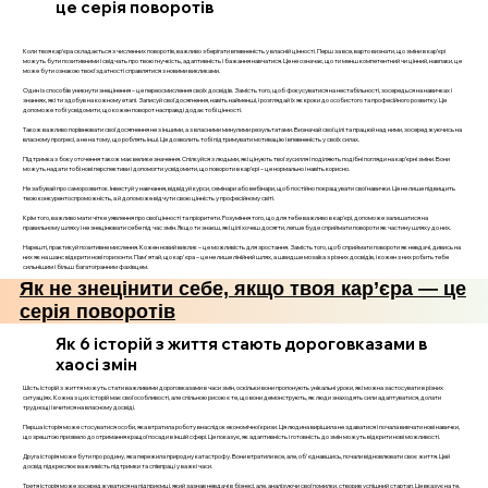
це серія поворотів
Коли твоя кар’єра складається з численних поворотів, важливо зберігати впевненість у власній цінності. Перш за все, варто визнати, що зміни в кар’єрі
можуть бути позитивними і свідчать про твою гнучкість, адаптивність і бажання навчатися. Це не означає, що ти менш компетентний чи цінний, навпаки, це
може бути ознакою твоєї здатності справлятися з новими викликами.
Один із способів уникнути знецінення – це переосмислення своїх досвідів. Замість того, щоб фокусуватися на нестабільності, зосередься на навичках і
знаннях, які ти здобув на кожному етапі. Записуй свої досягнення, навіть найменші, і розглядай їх як кроки до особистого та професійного розвитку. Це
допоможе тобі усвідомити, що кожен поворот насправді додає тобі цінності.
Також важливо порівнювати свої досягнення не з іншими, а з власними минулими результатами. Визначай свої цілі та працюй над ними, зосереджуючись на
власному прогресі, а не на тому, що роблять інші. Це дозволить тобі підтримувати мотивацію і впевненість у своїх силах.
Підтримка з боку оточення також має велике значення. Спілкуйся з людьми, які цінують твої зусилля і поділяють подібні погляди на кар’єрні зміни. Вони
можуть надати тобі нові перспективи і допомогти усвідомити, що повороти в кар’єрі – це нормально і навіть корисно.
Не забувай про саморозвиток. Інвестуй у навчання, відвідуй курси, семінари або вебінари, щоб постійно покращувати свої навички. Це не лише підвищить
твою конкурентоспроможність, а й допоможе відчути свою цінність у професійному світі.
Крім того, важливо мати чітке уявлення про свої цінності та пріоритети. Розуміння того, що для тебе важливо в кар’єрі, допоможе залишатися на
правильному шляху і не знецінювати себе під час змін. Якщо ти знаєш, які цілі хочеш досягти, легше буде сприймати повороти як частину шляху до них.
Нарешті, практикуй позитивне мислення. Кожен новий виклик – це можливість для зростання. Замість того, щоб сприймати повороти як невдачі, дивись на
них як на шанс відкрити нові горизонти. Пам'ятай, що кар'єра – це не лише лінійний шлях, а швидше мозаїка з різних досвідів, і кожен з них робить тебе
сильнішим і більш багатогранним фахівцем.
Як не знецінити себе, якщо твоя кар’єра — це
серія поворотів
Як 6 історій з життя стають дороговказами в
хаосі змін
Шість історій з життя можуть стати важливими дороговказами в часи змін, оскільки вони пропонують унікальні уроки, які можна застосувати в різних
ситуаціях. Кожна з цих історій має свої особливості, але спільною рисою є те, що вони демонструють, як люди знаходять сили адаптуватися, долати
труднощі і вчитися на власному досвіді.
Перша історія може стосуватися особи, яка втратила роботу внаслідок економічної кризи. Ця людина вирішила не здаватися і почала вивчати нові навички,
що зрештою призвело до отримання кращої посади в іншій сфері. Це показує, як адаптивність і готовність до змін можуть відкрити нові можливості.
Друга історія може бути про родину, яка пережила природну катастрофу. Вони втратили все, але, об'єднавшись, почали відновлювати своє життя. Цей
досвід підкреслює важливість підтримки та співпраці у важкі часи.
Третя історія може зосереджуватися на підприємці, який зазнав невдачі в бізнесі, але, аналізуючи свої помилки, створив успішний стартап. Це вказує на те,