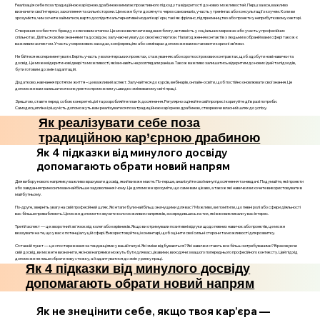
Реалізація себе поза традиційною кар’єрною драбиною вимагає проактивного підходу та відкритості до нових можливостей. Перш за все, важливо
визначити свої інтереси, захоплення та сильні сторони. Це може бути досягнуто через самоаналіз, участь у тренінгах або консультації з коучем. Коли ви
зрозумієте, чим хочете займатися, варто дослідити альтернативні моделі кар'єри, такі як фріланс, підприємництво або проекти у неприбутковому секторі.
Створення особистого бренду є ключовим етапом. Це може включати ведення блогу, активність у соціальних мережах або участь у професійних
спільнотах. Діліться своїми знаннями та досвідом, залучаючи увагу до своєї експертизи. Налагодження контактів з людьми в обраній вами сфері також є
важливим аспектом. Участь у мережевих заходах, конференціях або семінарах допоможе вам встановити корисні зв’язки.
Не бійтеся експериментувати. Беріть участь у волонтерських проектах, стажуваннях або короткострокових контрактах, щоб здобути нові навички та
досвід. Це може відкрити нові двері та можливості, які ви навіть не розглядали раніше. Також важливо залишатись відкритим до нових ідей та підходів,
бути готовим до змін і адаптацій.
Додатково, навчання протягом життя – це важливий аспект. Залучайтеся до курсів, вебінарів, онлайн-освіти, щоб постійно оновлювати свої знання. Це
допоможе вам залишатися конкурентоспроможним у швидко змінюваному світі праці.
Зрештою, ставте перед собою конкретні цілі та розробляйте план їх досягнення. Регулярно оцінюйте свій прогрес і коригуйте дії в разі потреби.
Самодисципліна і рішучість допоможуть вам реалізуватися поза традиційною кар’єрною драбиною, створюючи власний шлях до успіху.
Як реалізувати себе поза
традиційною кар’єрною драбиною
Як 4 підказки від минулого досвіду
допомагають обрати новий напрям
Для вибору нового напрямку важливо врахувати досвід, який ви вже маєте. По-перше, аналізуйте свої минулі досягнення та невдачі. Подумайте, які проекти
або завдання приносили вам найбільше задоволення і чому. Це допоможе зрозуміти, що саме вам цікаво, а також які навички ви хочете використовувати в
майбутньому.
По-друге, зверніть увагу на свій професійний шлях. Які етапи були найбільш значущими для вас? Можливо, ви помітили, що певні ролі або сфери діяльності
вас більше приваблюють. Це може допомогти звузити коло можливих напрямків, зосередившись на тих, які вже викликали у вас інтерес.
Третій аспект — це зворотний зв'язок від колег або керівників. Якщо ви отримували позитивні відгуки щодо певних навичок або проектів, це може
вказувати на те, що у вас є потенціал у цій сфері. Використовуйте ці коментарі, щоб оцінити свої сильні сторони та можливості для розвитку.
Останній пункт — це спостереження за тенденціями у вашій галузі. Які зміни відбуваються? Які навички стають все більш затребуваними? Враховуючи
свій досвід, ви можете визначити, які нові напрямки можуть бути для вас цікавими, виходячи з вашого попереднього професійного контексту. Цей підхід
допоможе не лише обрати нову стежку, а й адаптуватися до змін у ринку праці.
Як 4 підказки від минулого досвіду
допомагають обрати новий напрям
Як не знецінити себе, якщо твоя кар’єра —