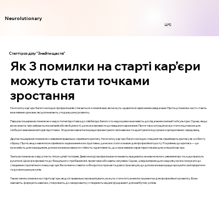
Neurolutionary
Login
Статті розділу "Знайти щастя"
Як 3 помилки на старті кар’єри
можуть стати точками
зростання
На початку кар'єри багато молодих професіоналів стикаються з помилками, які можуть здаватися серйозними невдачами. Проте ці помилки часто стають
важливими уроками, які допомагають у подальшому розвитку.
Першою поширеною помилкою є недостатня підготовка до співбесіди. Багато хто недооцінює важливість дослідження компанії та її культури. Однак, якщо
ви не знаєте, чим займається компанія або які її цінності, це може призвести до невдалого враження. Проте така ситуація може стати поштовхом для
глибшого вивчення методів підготовки. Згодом ви навчитеся краще презентувати свої навички та адаптуватися до різних корпоративних середовищ.
Другою поширеною помилкою є невміння правильно сприймати критику. На початку кар'єри багато молодих спеціалістів сприймають критику як особисту
образу. Проте, якщо навчитися сприймати зауваження конструктивно, це може стати основою для професійного росту. Розуміння, що критика — це
можливість для покращення, допоможе вам розвинути стійкість і адаптивність, що є важливими характеристиками для успішної кар'єри.
Третьою помилкою є відсутність чітких цілей та планів. Деякі молоді професіонали починають працювати, не маючи ясного уявлення про те, куди прагнуть
рухатися. Це може призвести до безцільного стрибання між проектами або навіть галузями. Однак, усвідомлення цього недоліку може спонукати до
створення стратегічного плану кар'єри. Ви почнете ставити собі короткострокові та довгострокові цілі, що допоможе вам краще зрозуміти свої пріоритети
та досягати результатів.
Таким чином, помилки на старті кар'єри, якщо їх правильно проаналізувати, можуть стати потужним інструментом для професійного розвитку. Вони
навчають, формують навички, стимулюють до саморозвитку і створюють міцний фундамент для майбутніх успіхів.