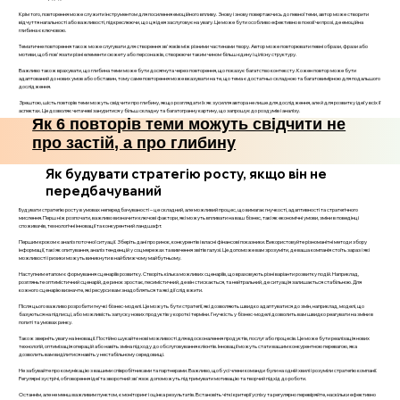
Крім того, повторення може служити інструментом для посилення емоційного впливу. Знову і знову повертаючись до певної теми, автор може створити
відчуття нагальності або важливості, підкреслюючи, що ця ідея заслуговує на увагу. Це може бути особливо ефективно в поезії чи прозі, де емоційна
глибина є ключовою.
Тематичне повторення також може слугувати для створення зв'язків між різними частинами твору. Автор може повторювати певні образи, фрази або
мотиви, щоб пов'язати різні елементи сюжету або персонажів, створюючи таким чином більш єдину і цілісну структуру.
Важливо також врахувати, що глибина теми може бути досягнута через повторення, що показує багатство контексту. Кожен повтор може бути
адаптований до нових умов або обставин, тому саме повторення може вказувати на те, що тема є достатньо складною та багатовимірною для подальшого
дослідження.
Зрештою, шість повторів теми можуть свідчити про глибину, якщо розглядати їх як зусилля автора не лише для дослідження, але й для розвитку ідеї у всіх її
аспектах. Це дозволяє читачеві зануритися у більш складну та багатогранну картину, що запрошує до роздумів і аналізу.
Як 6 повторів теми можуть свідчити не
про застій, а про глибину
Як будувати стратегію росту, якщо він не
передбачуваний
Будувати стратегію росту в умовах непередбачуваності – це складний, але можливий процес, що вимагає гнучкості, адаптивності та стратегічного
мислення. Перш ніж розпочати, важливо визначити ключові фактори, які можуть впливати на ваш бізнес, такі як економічні умови, зміни в поведінці
споживачів, технологічні інновації та конкурентний ландшафт.
Першим кроком є аналіз поточної ситуації. Зберіть дані про ринок, конкурентів і власні фінансові показники. Використовуйте різноманітні методи збору
інформації, такі як опитування, аналіз тенденцій у соцмережах та вивчення звітів галузі. Це допоможе вам зрозуміти, де ваша компанія стоїть зараз і які
можливості і ризики можуть виникнути в найближчому майбутньому.
Наступним етапом є формування сценаріїв розвитку. Створіть кілька можливих сценаріїв, що враховують різні варіанти розвитку подій. Наприклад,
розгляньте оптимістичний сценарій, де ринок зростає, песимістичний, де він стискається, та нейтральний, де ситуація залишається стабільною. Для
кожного сценарію визначте, які ресурси вам знадобляться та які дії слід вжити.
Після цього важливо розробити гнучкі бізнес-моделі. Це можуть бути стратегії, які дозволяють швидко адаптуватися до змін, наприклад, моделі, що
базуються на підписці, або можливість запуску нових продуктів у короткі терміни. Гнучкість у бізнес-моделі дозволить вам швидко реагувати на зміни в
попиті та умовах ринку.
Також зверніть увагу на інновації. Постійно шукайте нові можливості для вдосконалення продуктів, послуг або процесів. Це може бути реалізація нових
технологій, оптимізація операцій або навіть зміна підходу до обслуговування клієнтів. Інновації можуть стати вашим конкурентною перевагою, яка
дозволить вам виділитися навіть у нестабільному середовищі.
Не забувайте про комунікацію з вашими співробітниками та партнерами. Важливо, щоб усі члени команди були на одній хвилі і розуміли стратегію компанії.
Регулярні зустрічі, обговорення ідеї та зворотний зв'язок допоможуть підтримувати мотивацію та творчий підхід до роботи.
Останнім, але не менш важливим пунктом, є моніторинг і оцінка результатів. Встановіть чіткі критерії успіху та регулярно перевіряйте, наскільки ефективно