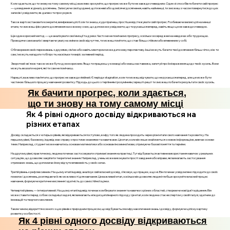
Коли здається, що ти знову на тому самому місці, важливо зрозуміти, що прогрес може бути не завжди очевидним. Один зі способів побачити свій прогрес
— це ведення журналу досягнень. Записуючи свої щоденні, щотижневі або щомісячні досягнення, навіть найменші, ти зможеш з часом повернутися до цих
записів і усвідомити, як далеко ти просунувся.
Також варто встановити конкретні, вимірювані цілі. Коли ти знаєш, куди прагнеш, простіше відстежувати свій прогрес. Розбиваючи великі цілі на менші
етапи, ти зможеш фіксувати досягнення на кожному з них, що допоможе усвідомити, що ти рухаєшся вперед, навіть якщо це не завжди очевидно.
Ще один корисний метод — це аналізувати свої емоції та думки. Часто ми не помічаємо прогресу, оскільки зосереджені на невдачах або труднощах.
Проводячи самоаналіз і звертаючи увагу на зміни в своїх відчуттях, ти можеш помітити, що став більш стійким або впевненим у собі.
Обговорення своїх переживань з друзями, сім’єю або навіть ментором може дати нову перспективу. Інші можуть бачити твої досягнення більш чітко, ніж ти
сам, і можуть нагадати тобі про те, наскільки ти виріс за певний період.
Зворотний зв'язок також може бути дуже корисним. Якщо ти працюєш у команді або маєш наставника, запитуй про їхні враження щодо твоїх зусиль. Вони
можуть вказати на речі, які ти сам не помічаєш.
Нарешті, важливо пам’ятати, що прогрес не завжди лінійний. Є періоди stagnation, коли ти можеш відчувати, що не рухаєшся вперед, але це може бути
частиною більшого процесу навчання і розвитку. Підходь до цього з терпінням і розумінням, і врешті-решт ти зможеш побачити результати своїх зусиль.
Як бачити прогрес, коли здається,
що ти знову на тому самому місці
Як 4 рівні одного досвіду відкриваються на
різних етапах
Досвід складається з чотирьох рівнів, які відкриваються поступово, в міру того як людина проходить через різні етапи свого навчання та розвитку. На
першому рівні, базовому, індивід має справу з простими знаннями та навичками. Це етап, коли він лише знайомиться з новою інформацією, вивчає основи
теми. Наприклад, студент може навчатись основам математики або основам іноземної мови, отримуючи базові поняття та терміни.
На другому рівні, практичному, людина починає застосовувати отримані знання на практиці. Тут відбувається активне використання навичок у реальних
ситуаціях, що дозволяє закріпити теоретичні знання. Наприклад, учень може виконувати прості завдання або вправи, які вимагають застосування
отриманих знань, що допомагає йому відчути впевненість у своїх силах.
Третій рівень є рефлексивним. На цьому етапі індивід аналізує свій власний досвід, з’ясовує, що працює, а що ні. Він починає усвідомлено підходити до своїх
помилок і досягнень, розглядаючи їх як можливості для навчання. Це важливий етап, оскільки він дозволяє людині глибше зрозуміти власний процес
навчання, формуючи критичне мислення і здатність до самостійної оцінки.
Четвертий рівень — інтегративний. На цьому етапі індивід починає комбінувати знання та навички з різних областей, створюючи нові ідеї та рішення. Він
може ставити перед собою складніші задачі, які вимагають міждисциплінарного підходу. Це етап, коли людина стає експертом у своїй галузі, здатним до
інновацій та творчого мислення.
Таким чином, відкриття кожного з цих рівнів є природним процесом, що відбувається в міру накопичення знань і досвіду, формуючи цілісну картину
розвитку особистості.
Як 4 рівні одного досвіду відкриваються