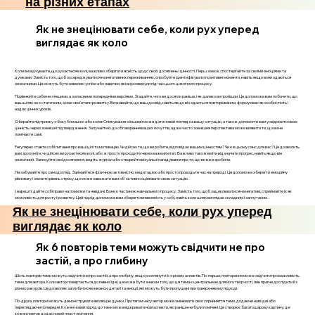
на різних етапах
Як не знецінювати себе, коли рух уперед
виглядає як коло
Коли ви відчуваєте, що рухаєтеся в колі, важливо зберігати ясність щодо своїх досягнень і цінності. Перш за все, спостерігайте за своїми емоціями та
думками. Замість того, щоб зосереджуватися на негативних переживаннях, спробуйте ідентифікувати позитивні моменти, навіть якщо вони здаються
незначними. Це можуть бути невеликі успіхи або навички, які ви розвинули під час цього циклічного процесу.
Порівнюйте себе не з іншими, а з власними попередніми версіями. Згадайте, чого ви досягли раніше, і як далеко ви пройшли. Це допоможе вам побачити, що
ваш шлях не є статичним, а має свої етапи розвитку. Визнавайте, що ваш досвід, навіть якщо він здається повторюваним, формує вас як особистість і
надає цінних уроків.
Обирайте підтримку з боку близьких або колег. Спілкування з іншими може дати новий погляд на вашу ситуацію, а також допомогти вам усвідомити свою
цінність через зовнішні підтвердження. Залучайте їх до обговорення ваших почуттів, адже часто зовнішня перспектива може виявити те, що ви не
помічаєте самі.
Регулярно ставте собі питання про ваші цілі та мотивацію. Чи дійсно те, що ви робите, відповідає вашим цінностям? Чи є в цьому сенс для вас? Це дозволить
вам зрозуміти, чи дійсно ви рухаєтеся в колі, або ж просто проходите через важкий етап. Важливо також вміти відзначати прогрес, навіть якщо він
незначний. Записуйте свої досягнення, ведіть журнал або створюйте візуальні нагадування про те, що ви вже зробили.
Не забувайте про самодогляд. Займайтеся фізичною активністю, медитацією або просто проводьте час на природі. Це допоможе зберегти емоційну
рівновагу і знизити рівень стресу, що може заважати вам об'єктивно оцінювати свою ситуацію.
І, нарешті, дайте собі право на помилки та невдачі. Вони є частиною навчального процесу. Замість того, щоб зациклюватися на негативі, сприймайте їх як
можливість для росту і розвитку. Цей підхід допоможе вам зберегти впевненість у собі, навіть коли шлях виглядає складним і заплутаним.
Як не знецінювати себе, коли рух уперед
виглядає як коло
Як 6 повторів теми можуть свідчити не про
застій, а про глибину
Шість повторів теми можуть свідчити не про застій, а про глибину, якщо розглянути їх з різних аспектів. По-перше, повторення може свідчити про важливість
теми для автора. Коли автор повертається до певної ідеї, це може бути знаком того, що ця тема є центральною для його творчості, і він прагне дослідити її з
різних ракурсів. Це дозволяє заглибитися в нюанси, деталі та емоції, які можуть бути пропущені при поверхневому підході.
По-друге, повтори можуть демонструвати еволюцію думки. Протягом часу автор може змінювати своє сприйняття теми, додаючи нові ідеї або
переглядаючи попередні. Кожен новий підхід до теми може відкривати нові аспекти, які раніше не були помічені. Це створює багатошарову картину, де
кожен повтор додає новий пласт значення.