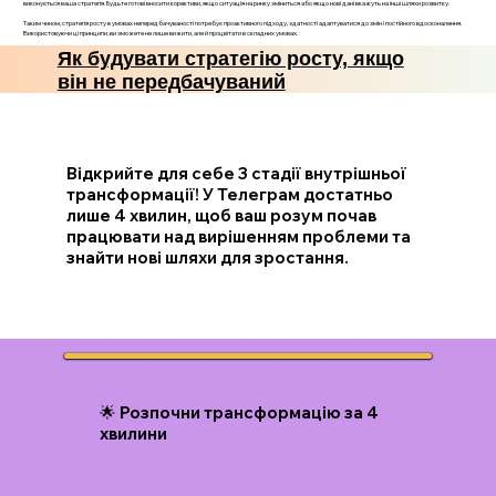
виконується ваша стратегія. Будьте готові вносити корективи, якщо ситуація на ринку зміниться або якщо нові дані вкажуть на інші шляхи розвитку.
Таким чином, стратегія росту в умовах непередбачуваності потребує проактивного підходу, здатності адаптуватися до змін і постійного вдосконалення.
Використовуючи ці принципи, ви зможете не лише вижити, але й процвітати в складних умовах.
Як будувати стратегію росту, якщо
він не передбачуваний
Відкрийте для себе 3 стадії внутрішньої
трансформації! У Телеграм достатньо
лише 4 хвилин, щоб ваш розум почав
працювати над вирішенням проблеми та
знайти нові шляхи для зростання.
🌟 Розпочни трансформацію за 4
хвилини