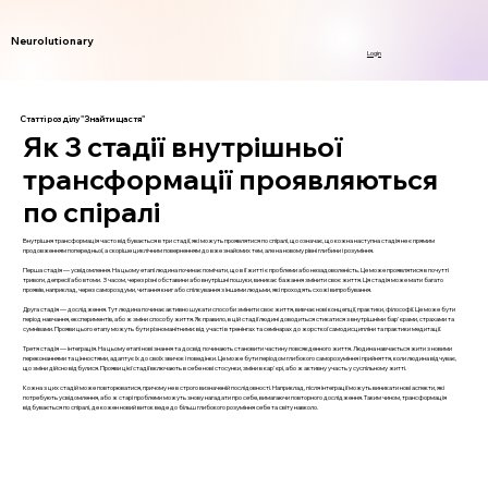
Neurolutionary
Login
Статті розділу "Знайти щастя"
Як 3 стадії внутрішньої
трансформації проявляються
по спіралі
Внутрішня трансформація часто відбувається в три стадії, які можуть проявлятися по спіралі, що означає, що кожна наступна стадія не є прямим
продовженням попередньої, а скоріше циклічним поверненням до вже знайомих тем, але на новому рівні глибини і розуміння.
Перша стадія — усвідомлення. На цьому етапі людина починає помічати, що в її житті є проблеми або незадоволеність. Це може проявлятися в почутті
тривоги, депресії або втоми. З часом, через різні обставини або внутрішні пошуки, виникає бажання змінити своє життя. Ця стадія може мати багато
проявів, наприклад, через самороздуми, читання книг або спілкування з іншими людьми, які проходять схожі випробування.
Друга стадія — дослідження. Тут людина починає активно шукати способи змінити своє життя, вивчає нові концепції, практики, філософії. Це може бути
період навчання, експериментів, або ж зміни способу життя. Як правило, в цій стадії людині доводиться стикатися з внутрішніми бар'єрами, страхами та
сумнівами. Прояви цього етапу можуть бути різноманітними: від участі в тренінгах та семінарах до жорсткої самодисципліни та практики медитації.
Третя стадія — інтеграція. На цьому етапі нові знання та досвід починають становити частину повсякденного життя. Людина навчається жити з новими
переконаннями та цінностями, адаптує їх до своїх звичок і поведінки. Це може бути періодом глибокого саморозуміння і прийняття, коли людина відчуває,
що зміни дійсно відбулися. Прояви цієї стадії включають в себе нові стосунки, зміни в кар'єрі, або ж активну участь у суспільному житті.
Кожна з цих стадій може повторюватися, причому не в строго визначеній послідовності. Наприклад, після інтеграції можуть виникати нові аспекти, які
потребують усвідомлення, або ж старі проблеми можуть знову нагадати про себе, вимагаючи повторного дослідження. Таким чином, трансформація
відбувається по спіралі, де кожен новий виток веде до більш глибокого розуміння себе та світу навколо.