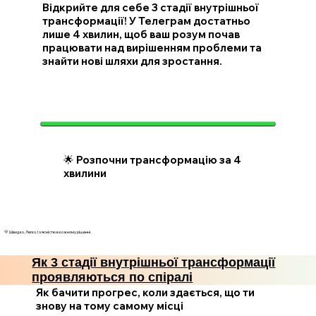
Відкрийте для себе 3 стадії внутрішньої
трансформації! У Телеграм достатньо
лише 4 хвилин, щоб ваш розум почав
працювати над вирішенням проблеми та
знайти нові шляхи для зростання.
🌟 Розпочни трансформацію за 4
хвилини
💛 Швидко. Легко. І з ясністю в кожному рішенні.
Як 3 стадії внутрішньої трансформації
проявляються по спіралі
Як бачити прогрес, коли здається, що ти
знову на тому самому місці