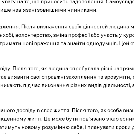
ти увагу на те, що приносить задоволення. Самоусві
 лише нав'язані зовнішніми чинниками.
дження. Після визначення своїх цінностей людина м
ове хобі, волонтерство, зміна професії або участь у 
й отримати нові враження та знайти однодумців. Це
освіду. Після того, як людина спробувала різні напря
агає виявити свої справжні захоплення та зрозуміти,
виникають під час виконання різних видів діяльності
ного досвіду в своє життя. Після того, як особа визн
сякденному житті. Це може бути пов'язано з кар'єрн
датимуть новому розумінню себе, і планувати кроки д