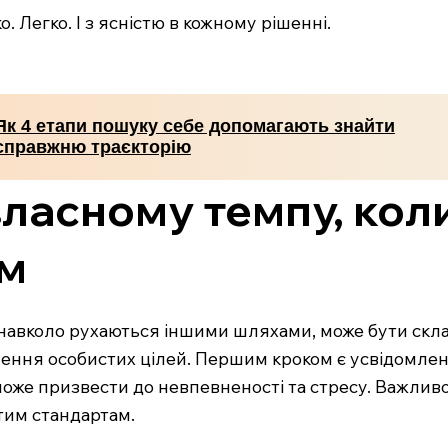
. Легко. І з ясністю в кожному рішенні.
Як 4 етапи пошуку себе допомагають знайти
справжню траєкторію
власному темпу, коли
ом
 навколо рухаються іншими шляхами, може бути скла
ення особистих цілей. Першим кроком є усвідомлен
може призвести до невпевненості та стресу. Важливо
тим стандартам.