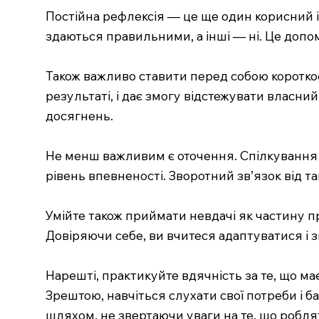
Постійна рефлексія — це ще один корисний і
здаються правильними, а інші — ні. Це допома
Також важливо ставити перед собою короткост
результаті, і дає змогу відстежувати власний
досягнень.
Не менш важливим є оточення. Спілкування 
рівень впевненості. Зворотний зв’язок від 
Умійте також приймати невдачі як частину пр
Довіряючи себе, ви вчитеся адаптуватися і з
Нарешті, практикуйте вдячність за те, що м
Зрештою, навчіться слухати свої потреби і б
шляхом, не звертаючи уваги на те, що роблят