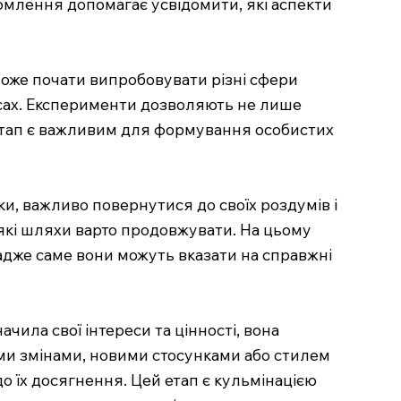
домлення допомагає усвідомити, які аспекти
оже почати випробовувати різні сфери
курсах. Експерименти дозволяють не лише
й етап є важливим для формування особистих
мки, важливо повернутися до своїх роздумів і
 які шляхи варто продовжувати. На цьому
, адже саме вони можуть вказати на справжні
ачила свої інтереси та цінності, вона
ими змінами, новими стосунками або стилем
о їх досягнення. Цей етап є кульмінацією