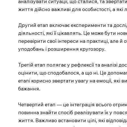
аналізувати ситуації, що сталися, та зверта
життя дійсно важливі для особистості, а які
Другий етап включає експерименти та дослі
діяльності, які її цікавлять. Це може бути н
перевірити свої інтереси на практиці, але 
уподобань і розширення кругозору.
Третій етап полягає у рефлексії та аналізі д
оцінити, що сподобалося, а що ні. Це допом
етапі корисно звертати увагу на емоції, які 
бажання.
Четвертий етап — це інтеграція всього отрима
повинна знайти спосіб реалізувати їх у пов
життя. Важливо встановити цілі, які відпові