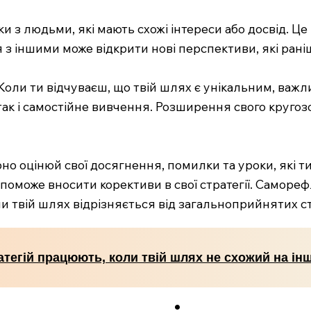
и з людьми, які мають схожі інтереси або досвід. Це 
 з іншими може відкрити нові перспективи, які раніш
Коли ти відчуваєш, що твій шлях є унікальним, важл
к і самостійне вивчення. Розширення свого кругозо
рно оцінюй свої досягнення, помилки та уроки, які 
допоможе вносити корективи в свої стратегії. Саморе
и твій шлях відрізняється від загальноприйнятих ст
атегій працюють, коли твій шлях не схожий на інш