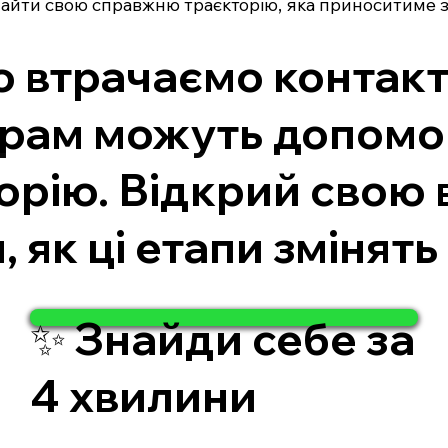
знайти свою справжню траєкторію, яка приноситиме 
то втрачаємо контакт
грам можуть допомо
орію. Відкрий свою
я, як ці етапи змінят
✨ Знайди себе за
4 хвилини