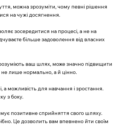
уття, можна зрозуміти, чому певні рішення
тися на чужі досягнення.
воляє зосередитися на процесі, а не на
 відчуваєте більше задоволення від власних
 розуміють ваш шлях, може значно підвищити
 не лише нормально, а й цінно.
, а можливість для навчання і зростання.
ку з боку.
ормує позитивне сприйняття свого шляху.
рібно. Це дозволить вам впевнено йти своїм