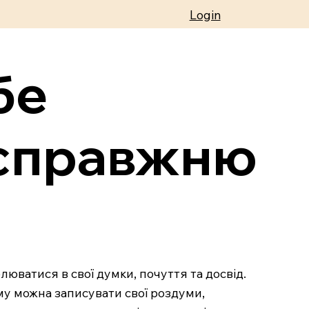
Login
бе
 справжню
юватися в свої думки, почуття та досвід.
ому можна записувати свої роздуми,