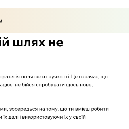
м
ій шлях не
тратегія полягає в гнучкості. Це означає, що
рацює, не бійся спробувати щось нове,
ими, зосередься на тому, що ти вмієш робити
х далі і використовуючи їх у своїй