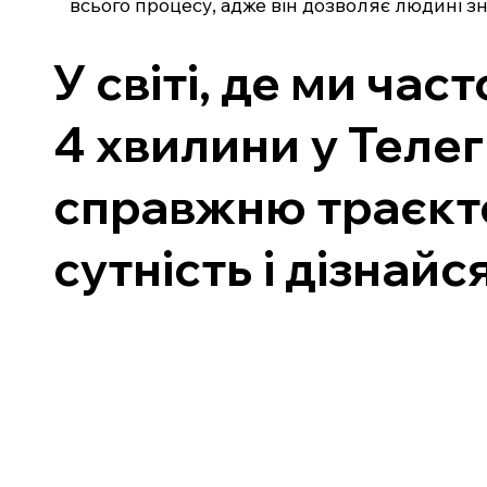
всього процесу, адже він дозволяє людині 
У світі, де ми час
4 хвилини у Теле
справжню траєкт
сутність і дізнайс