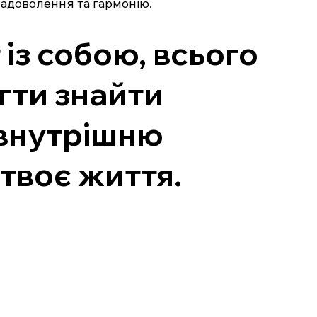
задоволення та гармонію.
 із собою, всього
гти знайти
 внутрішню
ь твоє життя.