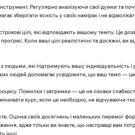
нструмент. Регулярно аналізуючи свої думки та поч
гає зберігати ясність у своїх намірах і не відволіка
рокові цілі, які відповідають вашому темпу. Це доз
 прогрес. Коли ваші цілі реалістичні та досяжні, ви
з людьми, які підтримують вашу індивідуальність і
таких людей допомагає усвідомити, що ваш темп — це
оцесу. Помилки і затримки — це не ознаки слабкості
мінювати курс, коли це необхідно, не відчуваючи тис
аєте. Оцінка своїх досягнень і маленьких перемог ф
ажання, адже тільки ви знаєте, що насправді вам пот
ь інші.