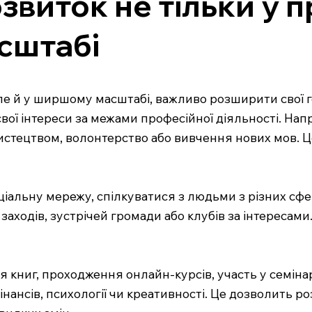
виток не тільки у пр
сштабі
але й у ширшому масштабі, важливо розширити свої г
вої інтереси за межами професійної діяльності. Напр
истецтвом, волонтерство або вивчення нових мов. Ц
ціальну мережу, спілкуватися з людьми з різних сфе
заходів, зустрічей громади або клубів за інтересами
 книг, проходження онлайн-курсів, участь у семінар
фінансів, психології чи креативності. Це дозволить