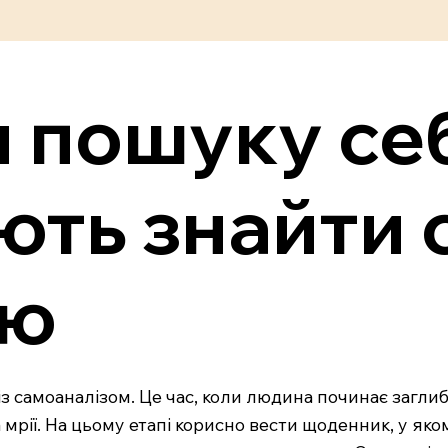
и пошуку се
ють знайти
ію
з самоаналізом. Це час, коли людина починає заглибл
а мрії. На цьому етапі корисно вести щоденник, у як