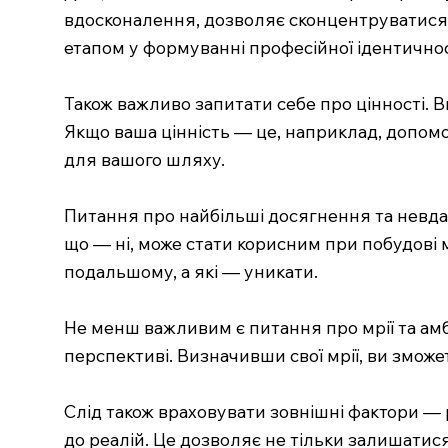
вдосконалення, дозволяє сконцентруватися н
етапом у формуванні професійної ідентичнос
Також важливо запитати себе про цінності. 
Якщо ваша цінність — це, наприклад, допомо
для вашого шляху.
Питання про найбільші досягнення та невдач
що — ні, може стати корисним при побудові м
подальшому, а які — уникати.
Не менш важливим є питання про мрії та амбі
перспективі. Визначивши свої мрії, ви зможе
Слід також враховувати зовнішні фактори — 
до реалій. Це дозволяє не тільки залишатис