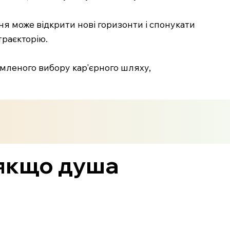
ня може відкрити нові горизонти і спонукати
траєкторію.
омленого вибору кар'єрного шляху,
 якщо душа