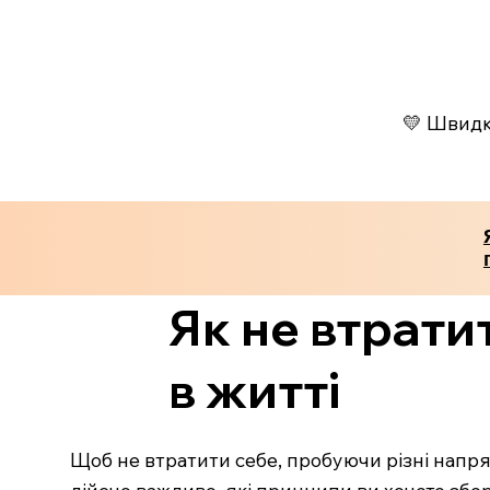
💛 Швидко
Як не втрати
в житті
Щоб не втратити себе, пробуючи різні напрями
дійсно важливо, які принципи ви хочете збер