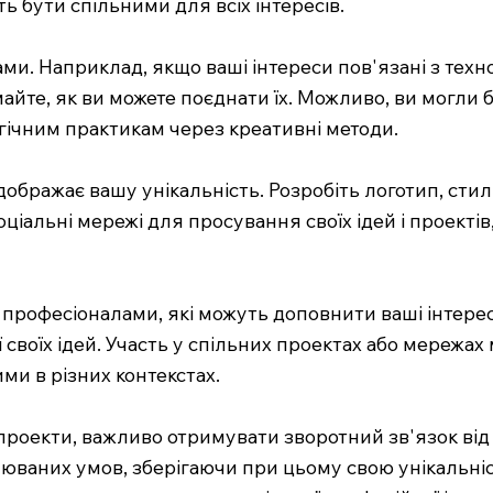
ть бути спільними для всіх інтересів.
ми. Наприклад, якщо ваші інтереси пов'язані з техн
айте, як ви можете поєднати їх. Можливо, ви могли 
гічним практикам через креативні методи.
бражає вашу унікальність. Розробіть логотип, стиль
оціальні мережі для просування своїх ідей і проекті
 професіоналами, які можуть доповнити ваші інтер
ї своїх ідей. Участь у спільних проектах або мережа
ми в різних контекстах.
 проекти, важливо отримувати зворотний зв'язок від 
мінюваних умов, зберігаючи при цьому свою унікальні