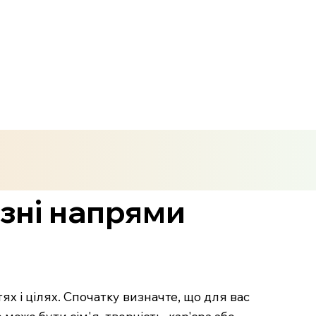
ізні напрями
ях і цілях. Спочатку визначте, що для вас
оже бути сім'я, творчість, кар'єра або