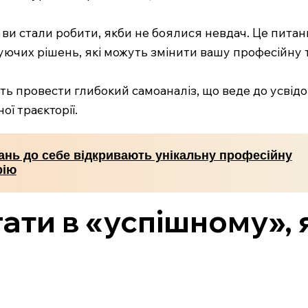
 ви стали робити, якби не боялися невдач. Це питан
уючих рішень, які можуть змінити вашу професійну 
ть провести глибокий самоаналіз, що веде до усвід
ї траєкторії.
тань до себе відкривають унікальну професійну
рію
гати в «успішному»,