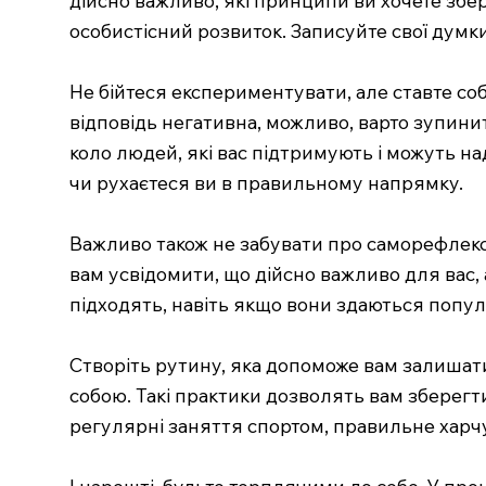
особистісний розвиток. Записуйте свої думк
Не бійтеся експериментувати, але ставте соб
відповідь негативна, можливо, варто зупини
коло людей, які вас підтримують і можуть н
чи рухаєтеся ви в правильному напрямку.
Важливо також не забувати про саморефлексію
вам усвідомити, що дійсно важливо для вас, 
підходять, навіть якщо вони здаються поп
Створіть рутину, яка допоможе вам залишати
собою. Такі практики дозволять вам зберегти
регулярні заняття спортом, правильне харч
І нарешті, будьте терплячими до себе. У про