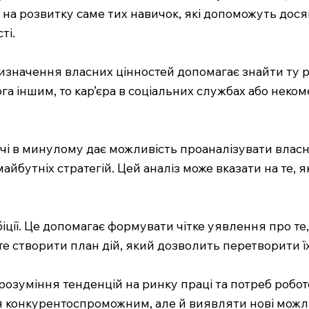
а розвитку саме тих навичок, які допоможуть досягт
ті.
Визначення власних цінностей допомагає знайти ту р
га іншим, то кар’єра в соціальних службах або неко
і в минулому дає можливість проаналізувати власни
айбутніх стратегій. Цей аналіз може вказати на те, я
ції. Це допомагає формувати чітке уявлення про те,
те створити план дій, який дозволить перетворити їх
розуміння тенденцій на ринку праці та потреб робот
я конкурентоспроможним, але й виявляти нові можли