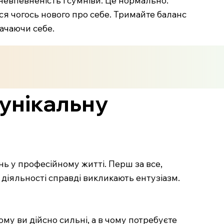
ся чогось нового про себе. Тримайте баланс
рачаючи себе.
 унікальну
ь у професійному житті. Перш за все,
діяльності справді викликають ентузіазм.
ому ви дійсно сильні, а в чому потребуєте