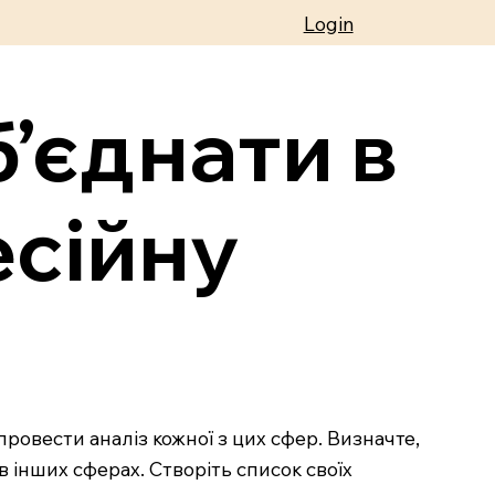
Login
б’єднати в
есійну
ровести аналіз кожної з цих сфер. Визначте,
в інших сферах. Створіть список своїх