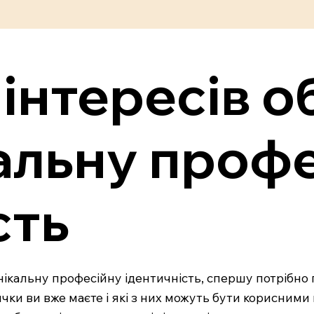
 інтересів о
альну проф
сть
нікальну професійну ідентичність, спершу потрібно п
ички ви вже маєте і які з них можуть бути корисними 