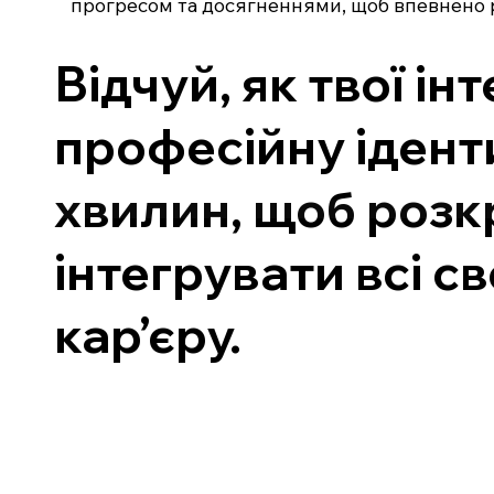
прогресом та досягненнями, щоб впевнено ру
Відчуй, як твої і
професійну ідент
хвилин, щоб розкр
інтегрувати всі с
кар’єру.