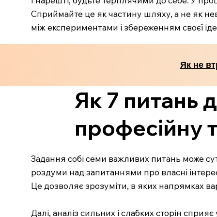
Сприймайте це як частину шляху, а не як не
між експериментами і збереженням своєї іден
Як не вт
Як 7 питань 
професійну 
Задання собі семи важливих питань може сут
роздуми над запитаннями про власні інтерес
Це дозволяє зрозуміти, в яких напрямках ва
Далі, аналіз сильних і слабких сторін сприяє