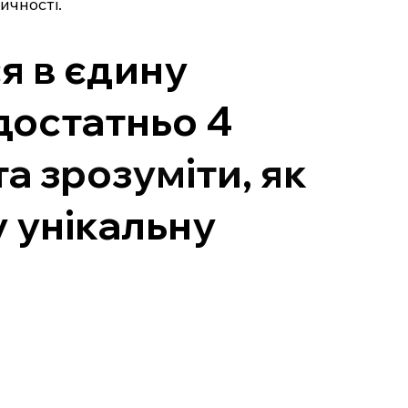
ичності.
ся в єдину
достатньо 4
а зрозуміти, як
у унікальну