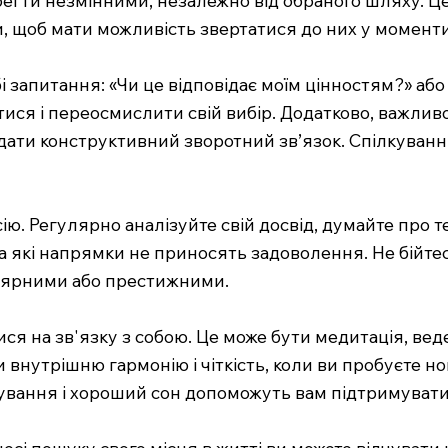
и, щоб мати можливість звертатися до них у моменти
і запитання: «Чи це відповідає моїм цінностям?» аб
тися і переосмислити свій вибір. Додатково, важлив
адати конструктивний зворотний зв’язок. Спілкуван
. Регулярно аналізуйте свій досвід, думайте про те
а які напрямки не приносять задоволення. Не бійтес
улярними або престижними.
ся на зв'язку з собою. Це може бути медитація, вед
 внутрішню гармонію і чіткість, коли ви пробуєте нов
ування і хороший сон допоможуть вам підтримувати 
цесі пошуку свого місця в житті ви можете відчувати