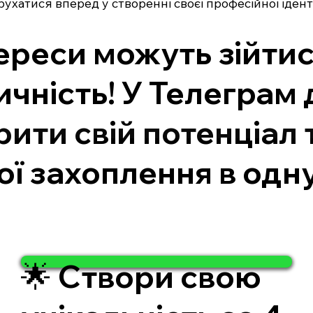
хатися вперед у створенні своєї професійної ідент
нтереси можуть зійти
ичність! У Телеграм 
ити свій потенціал т
вої захоплення в одн
🌟 Створи свою