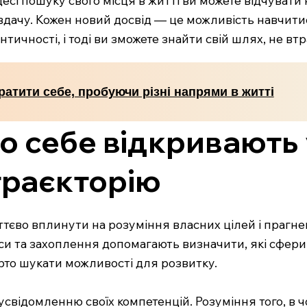
вдачу. Кожен новий досвід — це можливість навчити
тичності, і тоді ви зможете знайти свій шлях, не вт
ратити себе, пробуючи різні напрями в житті
до себе відкривають
траєкторію
тєво вплинути на розуміння власних цілей і прагнен
и та захоплення допомагають визначити, які сфери 
рто шукати можливості для розвитку.
 усвідомленню своїх компетенцій. Розуміння того, в ч