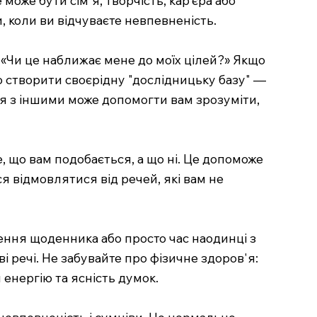
, коли ви відчуваєте невпевненість.
о «Чи це наближає мене до моїх цілей?» Якщо
о створити своєрідну "дослідницьку базу" —
ня з іншими може допомогти вам зрозуміти,
, що вам подобається, а що ні. Це допоможе
я відмовлятися від речей, які вам не
ення щоденника або просто час наодинці з
і речі. Не забувайте про фізичне здоров'я:
енергію та ясність думок.
 невпевненість і сумніви. Це нормально.