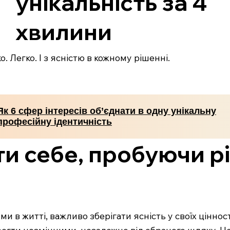
унікальність за 4
хвилини
. Легко. І з ясністю в кожному рішенні.
Як 6 сфер інтересів об’єднати в одну унікальну
професійну ідентичність
ти себе, пробуючи р
 в житті, важливо зберігати ясність у своїх цінност
егти незмінними, незалежно від обраного шляху. Це м