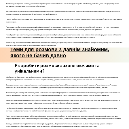
Варто згадати про спільні спогади: розповісти про те, що вам запам’яталося з ваших попередніх зустрічей, або порушити тему спільних друзів. Це може
викликати позитивні емоції і додатково зблизити вас.
Також корисно поділитися своїми новинами, але важливо робити це без зайвої самореклами. Запитання про захоплення або інтереси можуть допомогти
розкрити людину, адже кожен любить ділитися тим, що їх цікавить.
Не слід забувати про актуальні події: якщо ви знаєте, що людина цікавиться спортом, культурними подіями чи політикою, можна обговорити останні новини
в цих сферах.
Проте важливо бути уважним до реакцій співрозмовника і не нав'язувати теми, які можуть бути неприємними. Слухайте, ставте уточнюючі запитання,
проявляйте щирий інтерес до відповіді. Це допоможе створити більш глибокий зв'язок і зробить розмову приємнішою для обох.
Не забувайте про невеликі паузи в розмові: іноді мовчання може бути цінним, дозволяючи кожному з вас замислитися або обміркувати сказане. Уникати
довгих монологів також важливо; діалог вважається більш продуктивним, коли обидві сторони активно беруть участь.
Насамкінець, намагайтеся залишити позитивне враження. Завершуючи розмову, можна обговорити можливість зустрічі в майбутньому або залишити свої
контакти, якщо ви відчуваєте, що спілкування варте продовження.
Теми для розмови з давнім знайомим,
якого не бачив давно
Як зробити розмови захоплюючими та
унікальними?
Щоб уникати банальних тем і зробити розмову справді цікавою, варто спочатку підготуватися до спілкування. Досліджуйте інтереси співрозмовника,
запитуючи про їхні хобі, захоплення або останні події в житті. Це допоможе знайти спільні теми, які можуть бути більш захопливими.
Важливо також ставити відкриті запитання, які спонукають до глибшої дискусії. Наприклад, замість того, щоб запитати "Ти любиш музику?", краще
запитати "Яка пісня змінила твоє ставлення до життя?" Це дозволяє співрозмовнику поділитися особистими переживаннями і думками.
Використовуйте техніку активного слухання. Коли ви уважно слухаєте, реагуючи на слова співрозмовника, ви можете задавати уточнюючі запитання або
ділитися власними думками, що створює відчуття взаємної зацікавленості. Це допомагає розширити розмову і уникнути поверхневих тем.
Введіть у спілкування елемент особистої історії або досвіду. Діліться цікавими випадками зі свого життя, які можуть бути пов'язані з темою розмови. Це
може викликати аналогічні спогади у співрозмовника і сприяти більш глибокому обміну думками.
Не бійтеся обговорювати незвичайні теми або питання, які можуть викликати дискусію. Наприклад, спробуйте розмовляти про філософські питання,
актуальні соціальні проблеми або новітні технології. Це може спонукати до цікавих роздумів і обміну ідеями.
Крім того, важливо адаптувати свій стиль спілкування до співрозмовника. Якщо ви помітили, що певна тема викликає інтерес, розвивайте цю тему далі,
задаючи детальніші питання або пропонуючи свої погляди. Якщо ж бачите, що тема не викликає ентузіазму, не бійтеся швидко змінити напрямок розмови.
Завжди намагайтеся зберігати позитивний настрій і відкритість. Люди зазвичай охочіше спілкуються на цікаві теми, коли відчувають комфорт і
доброзичливість з боку співрозмовника. Уникайте критики або негативних коментарів, які можуть пригнічувати дискусію.