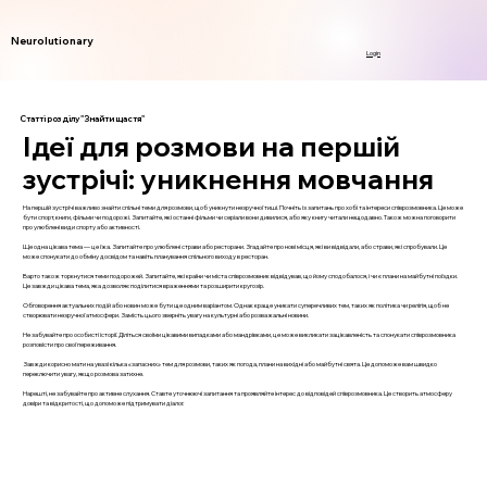
Neurolutionary
Login
Статті розділу "Знайти щастя"
Ідеї для розмови на першій
зустрічі: уникнення мовчання
На першій зустрічі важливо знайти спільні теми для розмови, щоб уникнути незручної тиші. Почніть із запитань про хобі та інтереси співрозмовника. Це може
бути спорт, книги, фільми чи подорожі. Запитайте, які останні фільми чи серіали вони дивилися, або яку книгу читали нещодавно. Також можна поговорити
про улюблені види спорту або активності.
Ще одна цікава тема — це їжа. Запитайте про улюблені страви або ресторани. Згадайте про нові місця, які ви відвідали, або страви, які спробували. Це
може спонукати до обміну досвідом та навіть планування спільного виходу в ресторан.
Варто також торкнутися теми подорожей. Запитайте, які країни чи міста співрозмовник відвідував, що йому сподобалося, і чи є плани на майбутні поїздки.
Це завжди цікава тема, яка дозволяє поділитися враженнями та розширити кругозір.
Обговорення актуальних подій або новин може бути ще одним варіантом. Однак краще уникати суперечливих тем, таких як політика чи релігія, щоб не
створювати незручної атмосфери. Замість цього зверніть увагу на культурні або розважальні новини.
Не забувайте про особисті історії. Діліться своїми цікавими випадками або мандрівками, це може викликати зацікавленість та спонукати співрозмовника
розповісти про свої переживання.
Завжди корисно мати на увазі кілька «запасних» тем для розмови, таких як погода, плани на вихідні або майбутні свята. Це допоможе вам швидко
переключити увагу, якщо розмова затихне.
Нарешті, не забувайте про активне слухання. Ставте уточнюючі запитання та проявляйте інтерес до відповідей співрозмовника. Це створить атмосферу
довіри та відкритості, що допоможе підтримувати діалог.