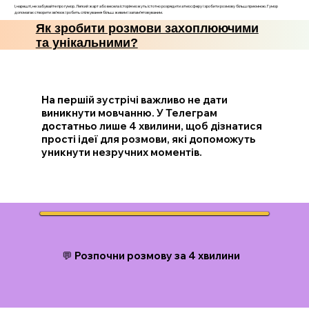
І, нарешті, не забувайте про гумор. Легкий жарт або весела історія можуть істотно розрядити атмосферу і зробити розмову більш приємною. Гумор
допомагає створити зв’язок і робить спілкування більш живим і запам’ятовуваним.
Як зробити розмови захоплюючими
та унікальними?
На першій зустрічі важливо не дати
виникнути мовчанню. У Телеграм
достатньо лише 4 хвилини, щоб дізнатися
прості ідеї для розмови, які допоможуть
уникнути незручних моментів.
💬 Розпочни розмову за 4 хвилини