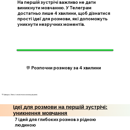
На першій зустрічі важливо не дати
виникнути мовчанню. У Телеграм
достатньо лише 4 хвилини, щоб дізнатися
прості ідеї для розмови, які допоможуть
уникнути незручних моментів.
💬 Розпочни розмову за 4 хвилини
💛 Швидко. Легко. І з ясністю в кожному рішенні.
Ідеї для розмови на першій зустрічі:
уникнення мовчання
7 ідей для глибоких розмов з рідною
людиною