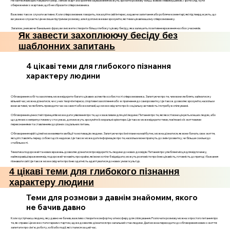
Не бійтеся використовувати гумор. Легкий жарт або іронічне зауваження можуть зробити розмову більш живою і невимушеною. Проте слід бути
обережними з жартами, щоб не образити співрозмовника.
Важливо також слухати активно. Коли співрозмовник говорить, показуйте свій інтерес, кидаючи запитання або роблячи коментарі, які підтверджують, що
ви уважно слухаєте. Це не лише підтримає розмову, але й допоможе вам зрозуміти, які теми цікаві вашому співрозмовнику.
Загалом, уникаючи банальних фраз, ви зможете створити більш глибоку і цікаву бесіду, яка залишить позитивне враження на обох учасників.
Як завести захоплюючу бесіду без
шаблонних запитань
4 цікаві теми для глибокого пізнання
характеру людини
Обговорення хобі та захоплень може відкрити багато цікавих аспектів особистості співрозмовника. Запитуючи про те, чим вони люблять займатися у
вільний час, можна дізнатися, чи є у них творчі інтереси, спортивні захоплення або ж прагнення до саморозвитку. Це також дозволяє зрозуміти, наскільки
вони активні, чи люблять проводити час на самоті або в компанії, що може свідчити про їх соціальну активність і потребу в спілкуванні.
Обговорення цінностей і принципів може дати уявлення про те, що є важливим для цієї людини. Питання про те, які якості вони цінують в інших людях, або
що для них є неприпустимим у стосунках, допоможуть зрозуміти їх моральні орієнтири. Це також може відкрити теми, пов’язані з їх життєвими
переконаннями та ставленням до різних соціальних питань.
Обговорення мрій і цілей може виявити амбіції та мотивацію людини. Запитуючи про їхні плани на майбутнє, можна дізнатися, як вони бачать своє життя,
які цілі ставлять перед собою і що їх надихає. Це також може дати інформацію про те, наскільки вони прагнуть до змін і розвитку, чи більше схильні до
стабільності.
Тематика подорожей та нових вражень дозволяє дізнатися про відкритість людини до нових досвідів. Питання про улюблені місця для відпочинку,
найяскравіші враження від подорожей чи навіть про країни, які вони хотіли б відвідати, можуть розповісти про їхню цікавість, готовність до пригод і бажання
пізнавати світ. Це також може свідчити про їхню здатність адаптуватися до нових умов і культур.
4 цікаві теми для глибокого пізнання
характеру людини
Теми для розмови з давнім знайомим, якого
не бачив давно
Коли зустрічаєш людину, яку давно не бачив, важливо створити комфортну атмосферу для спілкування. Розпочати розмову можна з простого питання про
те, як справи. Це може стати гарним стартом, адже дозволяє дізнатися про загальний стан людини. Далі можна переходити до обговорення новин з життя:
запитати про сім'ю, роботу, хобі або події, які сталися за цей час.