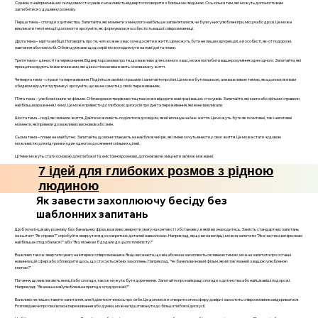
Однією з найприємніших складових стосунків є можливість відверто поговорити з близькою людиною. Ось кілька тем, які можуть допомогти вам
заглибитися у душевну розмову.
Перша тема – спогади з дитинства. Запитайте, які моменти з минулого найбільше запам’яталися, чи були у них улюблені ігри, місця або друзі. Це може
викликати теплі емоції і допомогти зрозуміти, як формувалася особистість вашої співрозмовниці.
Друга тема – мрії та амбіції. Поговоріть про те, чого кожен з вас хоче досягти в житті. Це можуть бути не лише кар’єрні цілі, а й особисті, як-от подорожі,
навчання або нові хобі. Обмін думками щодо мрій може надихнути на нові ідеї та плани.
Третя тема – цінності та переконання. Відверта розмова про те, що важливо для кожного з вас, може поглибити ваше розуміння один одного. Запитайте, які
принципи керують їхніми вчинками, які цінності вони вважають основними у житті.
Четверта тема – страхи та переживання. Поділіться своїми страхами і запитайте про їхні. Це може бути важкою, але важливою темою, яка допоможе вам
обидвом відчути підтримку і зрозуміти, що ви не самотні у своїх переживаннях.
П’ята тема – улюблені книги чи фільми. Обговорення творів мистецтва може відкрити нові грані ваших стосунків. Запитайте, які книги або фільми справили
найбільше враження, і чому. Це може привести до глибоких дискусій про ідеї та переживання, які вони викликали.
Шоста тема – події, які змінили життя. Дайте можливість поділитися досвідом, який вплинув на їхнє життя. Це можуть бути як позитивні, так і негативні
моменти, які привели до важливих висновків або змін.
Сьома тема – плани на майбутнє. Запитайте, що вони планують на найближчий рік, які зміни хочуть внести у своє життя. Це може стати чудовою
можливістю для підтримки один одного в досягненні спільних цілей.
Ці теми можуть стати основою для глибокої та змістовної розмови, допомагаючи зміцнити зв’язок між вами.
7 ідей для глибоких розмов з рідною
людиною
Як завести захоплюючу бесіду без
шаблонних запитань
Щоб почати цікаву розмову без банальних фраз, важливо звернути увагу на контекст і обстановку, в якій ви знаходитесь. Замість стандартних запитань
на кшталт "Як справи?" спробуйте звернутися до конкретних деталей навколо вас. Наприклад, якщо ви на вечірці, можна запитати: "Яка частина вечірки вам
найбільше сподобалася?" або "Яку пісню ви б додали до цього плейлісту?"
Важливо також звертати увагу на інтереси співрозмовника. Якщо ви знаєте, що він або вона захоплюється певною темою, можна запитати про останні
новини в цій сфері або обговорити щось, що стосується їхніх захоплень. Наприклад, "Чи бачили ви новий фільм, який пов'язаний з вашою улюбленою
книгою?"
Питання, що викликають емоції або спогади, також можуть бути доречними. Запитайте про найкращі спогади з дитинства або найцікавіші подорожі.
Наприклад: "Яка ваша найулюбленіша пригода з подорожей?"
Важливо не лише ставити запитання, але й ділитися чимось про себе. Це допоможе створити атмосферу довіри і заохотить співрозмовника відкриватися.
Розповідаючи про свої власні переживання або думки, можна підштовхнути до більш глибокої дискусії.