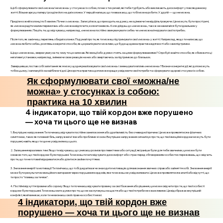
Щоб сформулювати свої «можна/не можна» у стосунках із собою, почни з тих речей, які тебе турбують або викликають дискомфорт у повсякденному
житті. Візьми аркуш паперу і розділи його на дві колонки. У першій напиши, що ти вважаєш, що тобі можна робити. У другій — що не можна.
Приділи кожній колонці по 5 хвилин. Почни з «можна». Записуй все, що приходить на думку, не оцінюючи і не відфільтровуючи. Це можуть бути прості речі,
як «можна радіти малим перемогам» або «можна відпочити, коли втомився». Коли дійдеш до «не можна», також не намагайся бути ідеальним у
формулюваннях. Пишіть те, що відчуваєш, наприклад, «не можна постійно звинувачувати себе» чи «не можна ігнорувати свої потреби».
Після того, як закінчиш, переглянь обидві колонки. Подумай про те, як ти можеш підтримувати свої «можна» у житті. Наприклад, якщо ти написав, що
«можна любити себе», розглянь конкретні способи, як це реалізувати: можливо, це буде щоденна практика вдячності або самопідтримки.
Щодо «не можна», зверни увагу на те, чому ти це записав. Які емоції або думки стоять за цими формулюваннями? Спробуй знайти способи, як обмежити ці
негативні установки, наприклад, змінюючи свою реакцію на них або звертаючись за підтримкою до близьких.
Завершивши, постав собі запитання: як я можу щодня реалізовувати свої «можна» і зменшувати вплив «не можна»? Визнач конкретні дії, які допоможуть
тобі в цьому, і заплануй їх на найближчі дні. Ця коротка практика допоможе краще усвідомити свої потреби та сформувати здорові стосунки із собою.
Як сформулювати свої «можна/не
можна» у стосунках із собою:
практика на 10 хвилин
4 індикатори, що твій кордон вже порушено
— хоча ти цього ще не визнав
1. Внутрішнє напруження: Ти починаєш відчувати постійне занепокоєння або дратівливість без очевидної причини. Це може проявлятися в фізичних
симптомах, таких як головний біль, напружені м'язи або проблеми зі сном. Внутрішнє напруження сигналізує про те, що твої емоційні кордони можуть бути
порушені, навіть якщо ти ще не усвідомлюєш цього.
2. Залишення вразливих тем: Якщо ти відчуваєш, що уникаєш розмов про певні теми або ситуації, які раніше були для тебе звичними, це може бути
ознакою того, що твої кордони були порушені. Ти можеш почати відчувати дискомфорт або страх перед обговоренням особистих переживань, що свідчить
про те, що ти не готовий відкриватися або ділитися своїми почуттями.
3. Зниження енергії та мотивації: Ти помічаєш, що тобі дедалі важче знаходити мотивацію для виконання звичних справ або зайняття хобі. Зниження енергії
може бути результатом емоційного вигорання через порушення кордонів, яке ти можеш не усвідомлювати. Це може проявлятися в апатії або відчутті, що
ти просто "пливеш за течією".
4. Постійні відчуття провини або сорому: Якщо ти починаєш відчувати провину за свої бажання або рішення, це може свідчити про те, що твої особисті
кордони були порушені. Ти можеш мати думки про те, що не заслуговуєш на щастя або що твої потреби не є важливими. Це відображає внутрішній
конфлікт, який виникає, коли ти не визнаєш своїх прав на особисті межі.
4 індикатори, що твій кордон вже
порушено — хоча ти цього ще не визнав