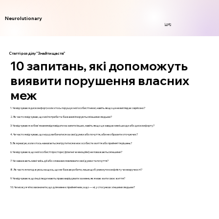
Neurolutionary
Login
Статті розділу "Знайти щастя"
10 запитань, які допоможуть
виявити порушення власних
меж
1. Чи відчуваю я дискомфорт, коли хтось порушує мої особисті межі, навіть якщо це не виглядає серйозно?
2. Як часто я відчуваю, що мої потреби та бажання ігноруються іншими людьми?
3. Чи відчуваю я зобов'язання відповідати на запити інших, навіть якщо це завдає мені шкоди або дискомфорту?
4. Чи часто я відчуваю, що мушу вибачатися за свої думки або почуття, аби не образити оточуючих?
5. Як я реагую, коли хтось намагається втрутитися в моє особисте життя або прийняття рішень?
6. Чи відчуваю я, що мої особисті простори (фізичні чи емоційні) не поважаються іншими?
7. Чи заважають мені чиїсь дії або слова висловлювати свої думки та почуття?
8. Як часто я погоджуюсь на щось, що не бажаю робити, лише щоб уникнути конфлікту чи незручності?
9. Чи відчуваю я, що інші люди мають право вирішувати за мене, як я маю жити своє життя?
10. Чи можу я чітко визначити, що для мене є прийнятним, а що — ні, у стосунках з іншими людьми?