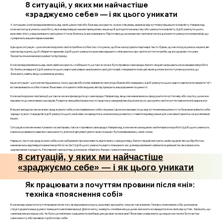
8 ситуацій, у яких ми найчастіше
«зраджуємо себе» — і як цього уникати
У ситуаціях, коли ми відмовляємось від своїх цінностей або бажань на користь чужих очікувань, виникає відчуття внутрішнього конфлікту. Наприклад,
коли ми погоджуємось на роботу, яка не відповідає нашим принципам, лише щоб догодити начальству або уникнути конфлікту. Щоб уникнути цього,
важливо чітко усвідомлювати свої цінності та не боятись їх висловлювати. Підготовка до розмови про свої межі може допомогти уникнути компромісів, що
суперечать вашим переконанням.
Ще одна ситуація – це коли ми ігноруємо свої потреби в особистих стосунках, щоб не засмучувати партнера. Часто буває, що ми погоджуємось на речі, які
нам не підходять, щоб зберегти гармонію. Щоб цього уникнути, важливо відкрито спілкуватись про свої почуття і потреби, адже здорові стосунки
базуються на взаєморозумінні та підтримці.
Коли ми відмовляємось від своїх мрій на користь стабільності, це також може бути проявом самозради. Багато людей залишаються на ненависній роботі,
бо бояться невдачі. Щоб уникнути цього, варто регулярно аналізувати свої цілі та мрії, створювати план дій, який допоможе поступово рухатись до
бажаного, навіть якщо це вимагає ризику.
Інша ситуація – це коли ми піддаємось тиску друзів або колег, змінюючи свої уподобання або поведінку. Щоб уникнути цього, варто навчитися говорити "ні" і
встановлювати особисті межі. Важливо оточувати себе людьми, які підтримують ваші рішення та цінності.
Коли ми ігноруємо свої емоції, це також може призводити до самозради. Наприклад, якщо ми намагаємось придушити почуття гніву або смутку, це може
призвести до негативних наслідків. Розвиток емоційної грамотності і практика саморефлексії допоможуть зрозуміти свої почуття і навчитися їх виражати.
В інших випадках ми можемо зраджувати себе, коли порівнюємо себе з іншими. Це може призвести до відчуття неповноцінності та бажання змінити себе
заради чужих стандартів. Щоб уникнути цього, важливо зосередитись на власному розвитку і ставити індивідуальні цілі, а не орієнтуватись на досягнення
інших.
Ситуація, коли ми не виступаємо за свої права, також є проявом самозради. Наприклад, коли ми не захищаємо свої інтереси на роботі. Щоб цього уникнути,
корисно розвивати навички самозахисту, вчитися аргументувати свою позицію і бути впевненими у своїх силах.
Нарешті, часто ми зраджуємо себе, коли забуваємо про важливість відпочинку і самодогляду. Багато людей нехтують своїм здоров'ям і добробутом,
намагаючись відповідати вимогам роботи чи сім'ї. Щоб цього уникнути, варто планувати час для відновлення і займатися діяльністю, яка приносить
задоволення та радість. Регулярний самодогляд допомагає зберігати баланс і уникати вигорання.
8 ситуацій, у яких ми найчастіше
«зраджуємо себе» — і як цього уникати
Як працювати з почуттям провини після «ні»:
техніка «пояснення собі»
Коли ви відчуваєте почуття провини після того, як відмовили комусь, важливо зрозуміти, чому ви так вчинили. Техніка «пояснення собі» допомагає
структурувати ваші думки і зменшити негативні емоції. Для початку, знайдіть спокійне місце, де ви зможете зосередитися на своїх відчуттях. Запишіть, що
саме викликало ваше «ні». Чи було це пов’язано з вашими потребами, ресурсами чи межами? Важливо усвідомити, що ваше «ні» може бути актом
самозахисту або проявом турботи про себе.