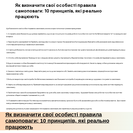
Як визначити свої особисті правила
самоповаги: 10 принципів, які реально
працюють
Щоб визначити свої особисті правила самоповаги, можна скористатися наступними принципами:
1. Установіть межі: Визначте, що для вас прийнятно, а що ні. Це стосується стосунків, роботи та особистого життя. Не бійтеся говорити "ні" та захищати свої
інтереси.
2. Практикуйте самоприйняття: Прийміть свої недоліки та сильні сторони. Не намагайтеся бути ідеальним. Вивчайте себе, визнання своїх недоліків може
стати першим кроком до справжньої самоповаги.
3. Ставте цілі: Визначте, чого ви хочете досягти в житті. Це можуть бути як короткострокові, так і довгострокові цілі. Досягнення цих цілей підвищить вашу
самооцінку.
4. Оточіть себе підтримкою: Проводьте час з людьми, які вас цінують і підтримують. Відмовтеся від токсичних стосунків, які підривають вашу самоповагу.
5. Будьте чесними з собою: Визнавайте свої почуття та емоції. Не намагайтеся приховувати або ігнорувати їх. Чесність перед собою допомагає зміцнити
внутрішній зв'язок і повагу до себе.
6. Уважно ставтеся до своїх думок: Звертайте увагу на те, що ви говорите собі. Замініть негативні думки позитивними, сформуйте конструктивні
переконання про себе.
7. Вчіться говорити про свої потреби: Не бійтеся висловлювати свої бажання та потреби. Комунікація є ключем до здорових стосунків та самоповаги.
8. Беріть на себе відповідальність: Приймайте відповідальність за свої дії та рішення. Це допоможе вам відчути контроль над своїм життям і підвищить
самоповагу.
9. Пам’ятайте про самообслуговування: Приділяйте час для себе, своїх захоплень та відпочинку. Здоровий баланс між роботою та особистим життям
допомагає зберегти енергію та впевненість у собі.
10. Розвивайте свій потенціал: Постійно вдосконалюйтеся, навчайтеся новому. Це може бути хобі, професійні курси або особистісний розвиток. Зростання і
нові досягнення підвищують вашу самоповагу.
Ці принципи допоможуть вам сформувати чіткі правила самоповаги, які сприятимуть вашому розвитку і щастю.
Як визначити свої особисті правила
самоповаги: 10 принципів, які реально
працюють