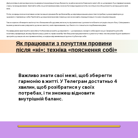
Далі, розгляньте, які наслідки можуть виникнути в разі вашої згоди. Визначте, чи дійсно ви могли б виконати запит або ж це призвело б до перевантаження,
стресу чи незадоволення. Запитайте себе, чи це питання важливе, чи може бути відкладене на потім, чи є й інші способи допомогти, не порушуючи своїх
меж.
Потім, зосередьтеся на позитивних аспектах вашого рішення. Ви зробили вибір, що відповідає вашим цінностям і потребам, і це важливий крок до
здорового ставлення до себе. Пам’ятайте, що ваші межі важливі, і повага до них може навіть покращити ваші стосунки з іншими людьми.
Також корисно обговорити свої почуття з близькими або друзями, які можуть підтримати вас і допомогти побачити ситуацію з іншого боку. Спілкування з
іншими дозволить вам усвідомити, що ви не самотні у своїх переживаннях, і що багато хто стикається з подібними емоціями.
На завершення, практикуйте самоспівчуття. Важливо розуміти, що відмовити — це нормально, і не варто себе карати за це. Сформуйте для себе
позитивну аффірмацію, яка відобразить вашу цінність і право на вибір. Чим більше ви працюватимете з цими почуттями, тим легше вам буде їх приймати і
зрозуміти, що ваше «ні» не є проявом егоїзму, а скоріше свідченням вашої здатності дбати про себе.
Як працювати з почуттям провини
після «ні»: техніка «пояснення собі»
Важливо знати свої межі, щоб зберегти
гармонію в житті. У Телеграм достатньо 4
хвилин, щоб розібратися у своїх
потребах, і ти зможеш відновити
внутрішній баланс.