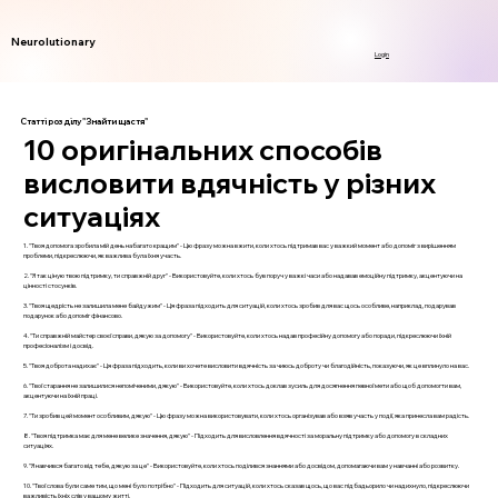
Neurolutionary
Login
Статті розділу "Знайти щастя"
10 оригінальних способів
висловити вдячність у різних
ситуаціях
1. "Твоя допомога зробила мій день набагато кращим" - Цю фразу можна вжити, коли хтось підтримав вас у важкий момент або допоміг з вирішенням
проблеми, підкреслюючи, як важлива була їхня участь.
2. "Я так ціную твою підтримку, ти справжній друг" - Використовуйте, коли хтось був поруч у важкі часи або надавав емоційну підтримку, акцентуючи на
цінності стосунків.
3. "Твоя щедрість не залишила мене байдужим" - Ця фраза підходить для ситуацій, коли хтось зробив для вас щось особливе, наприклад, подарував
подарунок або допоміг фінансово.
4. "Ти справжній майстер своєї справи, дякую за допомогу" - Використовуйте, коли хтось надав професійну допомогу або поради, підкреслюючи їхній
професіоналізм і досвід.
5. "Твоя доброта надихає" - Ця фраза підходить, коли ви хочете висловити вдячність за чиюсь доброту чи благодійність, показуючи, як це вплинуло на вас.
6. "Твої старання не залишилися непоміченими, дякую" - Використовуйте, коли хтось доклав зусиль для досягнення певної мети або щоб допомогти вам,
акцентуючи на їхній праці.
7. "Ти зробив цей момент особливим, дякую" - Цю фразу можна використовувати, коли хтось організував або взяв участь у події, яка принесла вам радість.
8. "Твоя підтримка має для мене велике значення, дякую" - Підходить для висловлення вдячності за моральну підтримку або допомогу в складних
ситуаціях.
9. "Я навчився багато від тебе, дякую за це" - Використовуйте, коли хтось поділився знаннями або досвідом, допомагаючи вам у навчанні або розвитку.
10. "Твої слова були саме тим, що мені було потрібно" - Підходить для ситуацій, коли хтось сказав щось, що вас підбадьорило чи надихнуло, підкреслюючи
важливість їхніх слів у вашому житті.