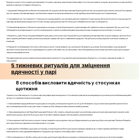
Вдячність може стати основою для зміцнення стосунків у парі, якщо практикувати її регулярно. Ось п’ять ритуалів на тиждень, які допоможуть вам зробити
вдячність звичкою та зберегти близькість.
1. Щоденний обмін вдячністю. Визначте конкретний час щодня, коли ви і ваш партнер будете ділитися тим, за що вдячні один одному. Це може бути вранці
під час сніданку або ввечері перед сном. Важливо говорити не лише про великі речі, а й про дрібниці, які роблять ваше життя приємнішим.
2. Тижневий ритуал "лист вдячності". Один раз на тиждень виділіть час для написання листа вдячності один одному. Ви можете описати, за що ви цінуєте
партнера, як він вплинув на ваше життя та які спогади залишилися в пам'яті. Після цього обміняйтеся листами та обговоріть їх.
3. Спільний вечір вдячності. Визначте один вечір на тиждень, коли ви будете разом готувати вечерю або займатися чимось приємним. Під час цього часу
обговорюйте позитивні моменти з життя, за які ви вдячні, та діліться своїми емоціями. Це дозволить вам зосередитися на позитиві у стосунках.
4. Вдячність у діях. Раз на тиждень вибирайте один день, коли кожен з вас буде робити щось приємне для партнера без жодного приводу. Це може бути
приготування улюбленої страви, допомога в домашніх справах або просто невеликий подарунок. Такі дії покажуть вашу вдячність не лише словами, а й
вчинками.
5. Рефлексія та обговорення. На початку або в кінці кожного тижня знайдіть час, щоб разом обговорити, що для вас було важливим і за що ви вдячні
протягом тижня. Це може бути у формі відкритого діалогу або навіть під час прогулянки. Таке обговорення допоможе вам зрозуміти один одного краще і
зміцнити емоційний зв'язок.
Регулярна практика цих ритуалів не лише розвине звичку вдячності, а й дозволить вам підтримувати близькість у стосунках, зміцнюючи довіру та
порозуміння.
5 тижневих ритуалів для зміцнення
вдячності у парі
8 способів висловити вдячність у стосунках
щотижня
Одним із способів зміцнити стосунки в парі є регулярна практика вдячності. Ось вісім ритуалів, які можна впровадити щотижня для поглиблення емоційної
зв'язку та створення теплішої атмосфери:
1. Спільна вечірня традиція: Визначте один день на тиждень, коли ви разом сідаєте за стіл, щоб обговорити, за що кожен із вас вдячний. Це може бути
проста вечеря вдома або похід у ресторан. Головне, щоб ви обидва активно ділилися своїми думками.
2. Записування вдячностей: Придбайте красивий блокнот або створіть спільний документ на комп’ютері, де ви щотижня записуватимете три речі, за які
вдячні один одному. Це може бути щось просте, як приготування сніданку або підтримка у важкий момент.
3. Список вдячностей: На початку кожного тижня створюйте список вдячностей, де обидва напишете, що вам подобається в партнері. Пізніше обговоріть
його. Це допоможе усвідомити позитивні аспекти стосунків.
4. День вдячності: Виберіть один день на тиждень, коли ви будете робити один одному маленькі сюрпризи, як-от приготування улюбленої страви,
написання листа або дарування невеликого подарунка. Це створить атмосферу уваги і турботи.
5. Фотосесія вдячності: Зробіть спільну фотосесію, де ви будете відображати моменти, за які вдячні один одному. Це можуть бути фотографії з