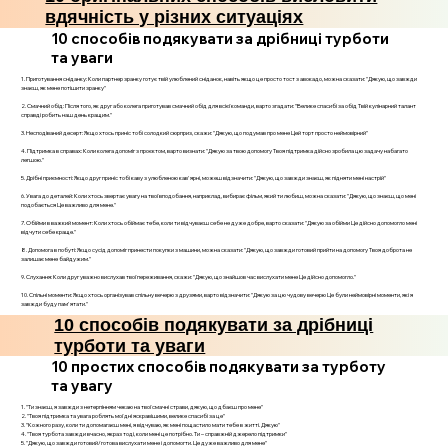
вдячність у різних ситуаціях
10 способів подякувати за дрібниці турботи
та уваги
1. Приготування сніданку: Коли партнер зранку готує твій улюблений сніданок, навіть якщо це просто тост з авокадо, можна сказати: "Дякую, що завжди
знаєш, як мене потішити зранку"
2. Смачний обід: Після того, як друг або колега приготував смачний обід для всієї команди, варто згадати: "Велике спасибі за обід Твій кулінарний талант
справді робить наш день кращим."
3. Несподіваний десерт: Якщо хтось приніс тобі солодкий сюрприз, скажи: "Дякую, що подумав про мене Цей торт просто неймовірний"
4. Підтримка в справах: Коли колега допоміг з проєктом, варто визнати: "Дякую за твою допомогу Твоя підтримка дійсно зробила цю задачу набагато
легшою."
5. Дрібні приємності: Якщо друг приніс тобі каву з улюбленою кав'ярні, можеш відзначити: "Дякую, що завжди знаєш, як підняти мені настрій"
6. Увага до деталей: Коли хтось звертає увагу на твої вподобання, наприклад, вибирає фільм, який ти любиш, можна сказати: "Дякую, що знаєш, що мені
подобається Це важливо для мене."
7. Обійми в важкий момент: Коли хтось обіймає тебе, коли ти відчуваєш себе не дуже добре, варто сказати: "Дякую за обійми Це дійсно допомогло мені
відчути себе краще."
8. Допомога в побуті: Якщо сусід допоміг принести покупки з машини, можна сказати: "Дякую, що завжди готовий прийти на допомогу Твоя доброта не
залишає мене байдужим."
9. Слухання: Коли друг уважно вислухав твої переживання, скажи: "Дякую, що знайшов час вислухати мене Це дійсно допомогло."
10. Спільні моменти: Якщо хтось організував спільну вечерю з друзями, варто відзначити: "Дякую за цю чудову вечерю Це були неймовірні моменти, які я
завжди буду пам'ятати."
10 способів подякувати за дрібниці
турботи та уваги
10 простих способів подякувати за турботу
та увагу
1. "Ти знаєш, я завжди з нетерпінням чекаю на твої смачні страви, дякую, що дбаєш про мене"
2. "Твоя підтримка та увага роблять мої дні яскравішими, велике спасибі за це"
3. "Кожного разу, коли ти допомагаєш мені, я відчуваю, як мені пощастило мати тебе в житті. Дякую"
4. "Твоя турбота завжди вчасно, якраз тоді, коли мені це потрібно. Ти – справжній джерело підтримки"
5. "Дякую, що завжди готовий/готова вислухати мене і допомогти. Це дуже важливо для мене"