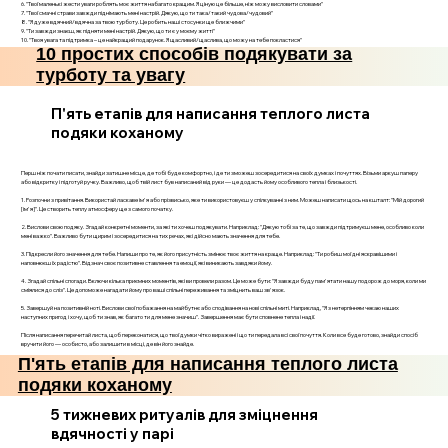
6. "Твої маленькі жести уваги роблять моє життя набагато кращим. Я ціную це більше, ніж можу висловити словами"
7. "Твої смачні страви завжди піднімають мені настрій. Дякую, що ти така/такий чудова/чудовий"
8. "Я дуже вдячний/вдячна за твою турботу. Це робить наші стосунки ще ближчими"
9. "Ти завжди знаєш, як підняти мені настрій. Дякую, що ти є у моєму житті"
10. "Твоя увага та підтримка – це найкращий подарунок. Я щасливий/щаслива, що можу на тебе покластися"
10 простих способів подякувати за
турботу та увагу
П'ять етапів для написання теплого листа
подяки коханому
Перш ніж почати писати, знайди затишне місце, де тобі буде комфортно, і де ти зможеш зосередитися на своїх думках і почуттях. Візьми аркуш паперу
або відкритку і підготуй ручку. Важливо, щоб твій лист був написаний від руки — це додасть йому особливого тепла і близькості.
1. Розпочни з привітання. Використай ласкаве ім'я або прізвисько, яке ти використовуєш у спілкуванні з ним. Можеш написати щось на кшталт: "Мій дорогий
[ім'я]". Це створить теплу атмосферу ще з самого початку.
2. Вислови свою подяку. Згадай конкретні моменти, за які ти хочеш подякувати. Наприклад: "Дякую тобі за те, що завжди підтримуєш мене, особливо коли
мені важко". Важливо бути щирим і зосередитися на тих речах, які дійсно мають значення для тебе.
3. Підкресли його значення для тебе. Напиши про те, як його присутність змінює твоє життя на краще. Наприклад: "Ти робиш мої дні яскравішими і
наповнюєш їх радістю". Відзнач своє позитивне ставлення та емоції, які виникають завдяки йому.
4. Згадай спільні спогади. Включи кілька приємних моментів, які ви провели разом. Це може бути: "Я завжди буду пам'ятати нашу подорож до моря, коли ми
сміялися до сліз". Це допоможе нагадати йому про ваші спільні переживання та зміцнить ваш зв'язок.
5. Завершуй на позитивній ноті. Вислови свої побажання на майбутнє або сподівання на нові спільні миті. Наприклад, "Я з нетерпінням чекаю наших
наступних пригод і хочу, щоб ти знав, як багато ти для мене значиш". Завершення має бути сповнене тепла і надії.
Після написання перечитай листа, щоб переконатися, що твої думки чітко виражені і що ти передала всі свої почуття. Коли все буде готово, знайди спосіб
вручити його — особисто, або залишити в місці, де він його знайде.
П'ять етапів для написання теплого листа
подяки коханому
5 тижневих ритуалів для зміцнення
вдячності у парі