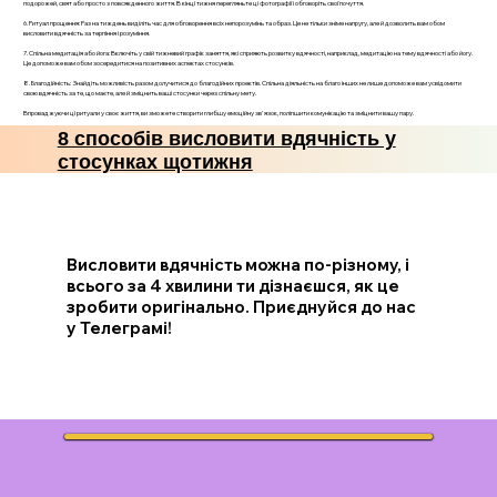
подорожей, свят або просто з повсякденного життя. В кінці тижня перегляньте ці фотографії і обговоріть свої почуття.
6. Ритуал прощення: Раз на тиждень виділіть час для обговорення всіх непорозумінь та образ. Це не тільки зніме напругу, але й дозволить вам обом
висловити вдячність за терпіння і розуміння.
7. Спільна медитація або йога: Включіть у свій тижневий графік заняття, які сприяють розвитку вдячності, наприклад, медитацію на тему вдячності або йогу.
Це допоможе вам обом зосередитися на позитивних аспектах стосунків.
8. Благодійність: Знайдіть можливість разом долучитися до благодійних проектів. Спільна діяльність на благо інших не лише допоможе вам усвідомити
свою вдячність за те, що маєте, але й зміцнить ваші стосунки через спільну мету.
Впроваджуючи ці ритуали у своє життя, ви зможете створити глибшу емоційну зв'язок, поліпшити комунікацію та зміцнити вашу пару.
8 способів висловити вдячність у
стосунках щотижня
Висловити вдячність можна по-різному, і
всього за 4 хвилини ти дізнаєшся, як це
зробити оригінально. Приєднуйся до нас
у Телеграмі!