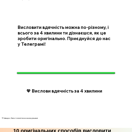
Висловити вдячність можна по-різному, і
всього за 4 хвилини ти дізнаєшся, як це
зробити оригінально. Приєднуйся до нас
у Телеграмі!
💖 Вислови вдячність за 4 хвилини
💛 Швидко. Легко. І з ясністю в кожному рішенні.
10 оригінальних способів висловити