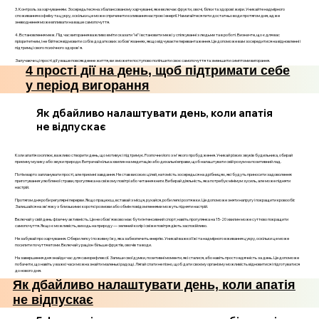
3. Контроль за харчуванням. Зосередьтеся на збалансованому харчуванні, яке включає фрукти, овочі, білки та здорові жири. Уникайте надмірного
споживання кофеїну та цукру, оскільки це може спричинити коливання настрою і енергії. Намагайтеся пити достатньо води протягом дня, адже
зневоднення може впливати на ваше самопочуття.
4. Встановлення меж. Під час вигорання важливо вміти сказати "ні" і встановити межі у спілкуванні з людьми та в роботі. Визначте, що є для вас
пріоритетним, і не бійтеся відмовити собі в додаткових зобов'язаннях, якщо відчуваєте перевантаження. Це допоможе вам зосередитися на відновленні і
підтримці свого психічного здоров'я.
Залучаючи ці прості дії у ваше повсякденне життя, ви зможете поступово поліпшити своє самопочуття та зменшити симптоми вигорання.
4 прості дії на день, щоб підтримати себе
у період вигорання
Як дбайливо налаштувати день, коли апатія
не відпускає
Коли апатія охоплює, важливо створити день, що мотивує і підтримує. Розпочни його з м'якого пробудження. Уникай різких звуків будильника, обирай
приємну музику або звуки природи. Витрачай кілька хвилин на медитацію або дихальні вправи, щоб налаштувати свій розум на позитивний лад.
Потім варто запланувати прості, але приємні завдання. Не став високих цілей, натомість зосередься на дрібницях, які будуть приносити задоволення:
приготування улюбленої страви, прогулянка на свіжому повітрі або читання книги. Вибирай діяльність, яка потребує мінімум зусиль, але може підняти
настрій.
Протягом дня роби регулярні перерви. Якщо працюєш, вставай з місця, рухайся, роби легкі розтяжки. Це допоможе зняти напругу і покращити кровообіг.
Залишайся на зв'язку з близькими: короткі розмови або обмін повідомленнями можуть підняти настрій.
Включай у свій день фізичну активність. Це не обов'язково має бути інтенсивний спорт; навіть прогулянка на 15-20 хвилин може суттєво покращити
самопочуття. Якщо є можливість, виходь на природу — зелений колір і свіже повітря діють заспокійливо.
Не забувай про харчування. Обери легку і поживну їжу, яка забезпечить енергію. Уникай важкої їжі та надмірного вживання цукру, оскільки це може
посилити почуття втоми. Включай у раціон більше фруктів, овочів та води.
На завершення дня знайди час для саморефлексії. Запиши свої думки, позитивні моменти, які сталися, або навіть просто вдячність за день. Це допоможе
побачити, що навіть у важкі часи можна знайти маленькі радощі. Лягай спати не пізно, щоб дати своєму організму можливість відновитися і підготуватися
до нового дня.
Як дбайливо налаштувати день, коли апатія
не відпускає