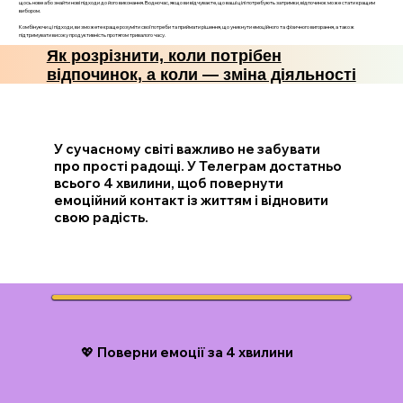
щось нове або знайти нові підходи до його виконання. Водночас, якщо ви відчуваєте, що ваші цілі потребують затримки, відпочинок може стати кращим
вибором.
Комбінуючи ці підходи, ви зможете краще розуміти свої потреби та приймати рішення, що уникнути емоційного та фізичного вигорання, а також
підтримувати високу продуктивність протягом тривалого часу.
Як розрізнити, коли потрібен
відпочинок, а коли — зміна діяльності
У сучасному світі важливо не забувати
про прості радощі. У Телеграм достатньо
всього 4 хвилини, щоб повернути
емоційний контакт із життям і відновити
свою радість.
💖 Поверни емоції за 4 хвилини