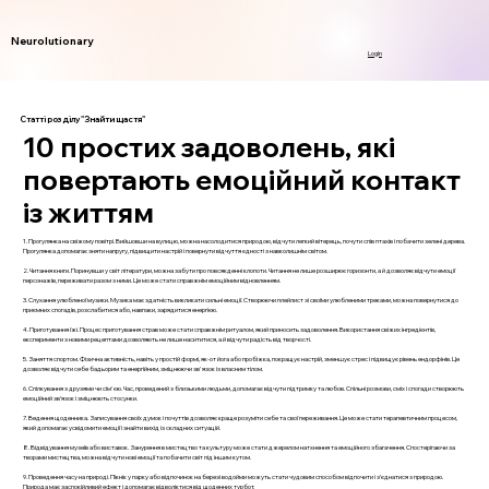
Neurolutionary
Login
Статті розділу "Знайти щастя"
10 простих задоволень, які
повертають емоційний контакт
із життям
1. Прогулянка на свіжому повітрі. Вийшовши на вулицю, можна насолодитися природою, відчути легкий вітерець, почути спів птахів і побачити зелені дерева.
Прогулянка допомагає зняти напругу, підвищити настрій і повернути відчуття єдності з навколишнім світом.
2. Читання книги. Поринувши у світ літератури, можна забути про повсякденні клопоти. Читання не лише розширює горизонти, а й дозволяє відчути емоції
персонажів, переживати разом з ними. Це може стати справжнім емоційним відновленням.
3. Слухання улюбленої музики. Музика має здатність викликати сильні емоції. Створюючи плейлист зі своїми улюбленими треками, можна повернутися до
приємних спогадів, розслабитися або, навпаки, зарядитися енергією.
4. Приготування їжі. Процес приготування страв може стати справжнім ритуалом, який приносить задоволення. Використання свіжих інгредієнтів,
експерименти з новими рецептами дозволяють не лише насититися, а й відчути радість від творчості.
5. Заняття спортом. Фізична активність, навіть у простій формі, як-от йога або пробіжка, покращує настрій, зменшує стрес і підвищує рівень ендорфінів. Це
дозволяє відчути себе бадьорим та енергійним, зміцнюючи зв'язок із власним тілом.
6. Спілкування з друзями чи сім'єю. Час, проведений з близькими людьми, допомагає відчути підтримку та любов. Спільні розмови, сміх і спогади створюють
емоційний зв’язок і зміцнюють стосунки.
7. Ведення щоденника. Записування своїх думок і почуттів дозволяє краще розуміти себе та свої переживання. Це може стати терапевтичним процесом,
який допомагає усвідомити емоції і знайти вихід із складних ситуацій.
8. Відвідування музеїв або виставок. Занурення в мистецтво та культуру може стати джерелом натхнення та емоційного збагачення. Спостерігаючи за
творами мистецтва, можна відчути нові емоції та побачити світ під іншим кутом.
9. Проведення часу на природі. Пікнік у парку або відпочинок на березі водойми можуть стати чудовим способом відпочити і з’єднатися з природою.
Природа має заспокійливий ефект і допомагає відволіктися від щоденних турбот.