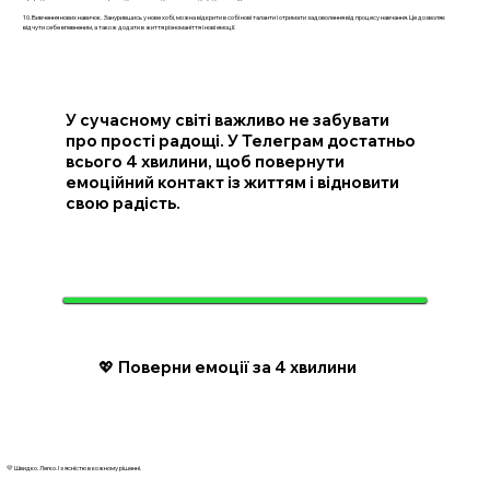
10. Вивчення нових навичок. Занурившись у нове хобі, можна відкрити в собі нові таланти і отримати задоволення від процесу навчання. Це дозволяє
відчути себе впевненим, а також додати в життя різноманіття і нові емоції.
У сучасному світі важливо не забувати
про прості радощі. У Телеграм достатньо
всього 4 хвилини, щоб повернути
емоційний контакт із життям і відновити
свою радість.
💖 Поверни емоції за 4 хвилини
💛 Швидко. Легко. І з ясністю в кожному рішенні.