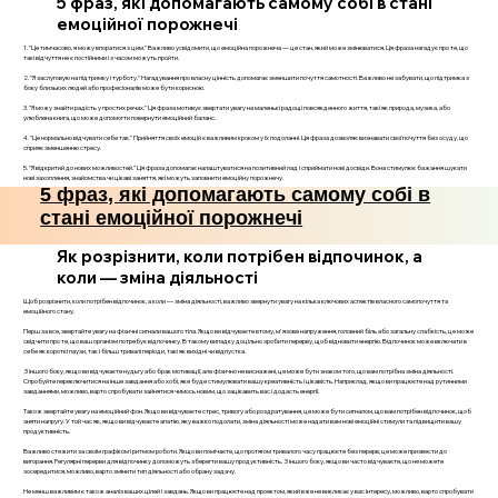
5 фраз, які допомагають самому собі в стані
емоційної порожнечі
1. "Це тимчасово, я можу впоратися з цим." Важливо усвідомити, що емоційна порожнеча — це стан, який може змінюватися. Ця фраза нагадує про те, що
такі відчуття не є постійними і з часом можуть пройти.
2. "Я заслуговую на підтримку і турботу." Нагадування про власну цінність допомагає зменшити почуття самотності. Важливо не забувати, що підтримка з
боку близьких людей або професіоналів може бути корисною.
3. "Я можу знайти радість у простих речах." Ця фраза мотивує звертати увагу на маленькі радощі повсякденного життя, такі як природа, музика, або
улюблена книга, що може допомогти повернути емоційний баланс.
4. "Це нормально відчувати себе так." Прийняття своїх емоцій є важливим кроком у їх подоланні. Ця фраза дозволяє визнавати свої почуття без осуду, що
сприяє зменшенню стресу.
5. "Я відкритий до нових можливостей." Ця фраза допомагає налаштуватися на позитивний лад і сприймати нові досвіди. Вона стимулює бажання шукати
нові захоплення, знайомства чи цікаві заняття, які можуть заповнити емоційну порожнечу.
5 фраз, які допомагають самому собі в
стані емоційної порожнечі
Як розрізнити, коли потрібен відпочинок, а
коли — зміна діяльності
Щоб розрізнити, коли потрібен відпочинок, а коли — зміна діяльності, важливо звернути увагу на кілька ключових аспектів власного самопочуття та
емоційного стану.
Перш за все, звертайте увагу на фізичні сигнали вашого тіла. Якщо ви відчуваєте втому, м'язове напруження, головний біль або загальну слабкість, це може
свідчити про те, що ваш організм потребує відпочинку. В такому випадку доцільно зробити перерву, щоб відновити енергію. Відпочинок може включати в
себе як короткі паузи, так і більш тривалі періоди, такі як вихідні чи відпустка.
З іншого боку, якщо ви відчуваєте нудьгу або брак мотивації, але фізично не виснажені, це може бути знаком того, що вам потрібна зміна діяльності.
Спробуйте переключитися на інше завдання або хобі, яке буде стимулювати вашу креативність і цікавість. Наприклад, якщо ви працюєте над рутинними
завданнями, можливо, варто спробувати зайнятися чимось новим, що зацікавить вас і додасть енергії.
Також звертайте увагу на емоційний фон. Якщо ви відчуваєте стрес, тривогу або роздратування, це може бути сигналом, що вам потрібен відпочинок, щоб
зняти напругу. У той час як, якщо ви відчуваєте апатію, яку важко подолати, зміна діяльності може надати вам нові емоційні стимули та підвищити вашу
продуктивність.
Важливо стежити за своїм графіком і ритмом роботи. Якщо ви помічаєте, що протягом тривалого часу працюєте без перерв, це може призвести до
вигорання. Регулярні перерви для відпочинку допоможуть зберегти вашу продуктивність. З іншого боку, якщо ви часто відчуваєте, що не можете
зосередитися, можливо, варто змінити тип діяльності або обрану задачу.
Не менш важливим є також аналіз ваших цілей і завдань. Якщо ви працюєте над проектом, який вже не викликає у вас інтересу, можливо, варто спробувати