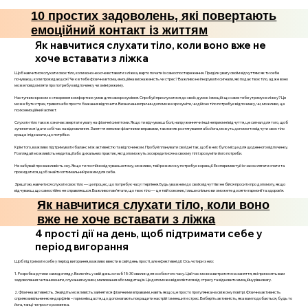
10 простих задоволень, які повертають
емоційний контакт із життям
Як навчитися слухати тіло, коли воно вже не
хоче вставати з ліжка
Щоб навчитися слухати своє тіло, коли воно не хоче вставати з ліжка, варто почати із самоспостереження. Приділи увагу своїм відчуттям: як ти себе
почуваєш, коли прокидаєшся? Чи є в тебе фізична втома, емоційна виснаженість чи стрес? Важливо не ігнорувати сигнали, які подає твоє тіло, адже воно
може повідомляти про потребу в відпочинку чи зміні режиму.
Наступним кроком є створення комфортних умов для саморозуміння. Спробуй прислухатися до своїх думок і емоцій: що саме тебе утримує в ліжку? Це
може бути страх, тривога або просто бажання відпочити. Визначення причин допоможе зрозуміти, чи дійсно тіло потребує відпочинку, чи, можливо, це
психоемоційний аспект.
Слухати тіло також означає звертати увагу на фізичні симптоми. Якщо ти відчуваєш болі, напруження чи інші неприємні відчуття, це сигнал для того, щоб
зупинитися і дати собі час на відновлення. Заняття легкими фізичними вправами, такими як розтягування або йога, можуть допомогти відчути своє тіло
краще і підказати, що потрібно.
Крім того, важливо підтримувати баланс між активністю та відпочинком. Пробуй планувати свої дні так, щоб в них було місце для щоденного відпочинку.
Розглядай можливість медитації або дихальних практик, які допоможуть зосередитися на своєму тілі і зрозуміти його потреби.
Не забувай про важливість сну. Якщо ти постійно відчуваєш втому, можливо, твій режим сну потребує корекції. Експериментуй із часом лягати спати та
прокидатися, щоб знайти оптимальний режим для себе.
Зрештою, навчитися слухати своє тіло — це процес, що потребує часу і терпіння. Будь уважним до своїх відчуттів і не бійся просити про допомогу, якщо
відчуваєш, що самостійно не справляєшся. Важливо пам’ятати, що твоє тіло — це твій союзник, і лише спільно ви зможете досягти гармонії та здоров’я.
Як навчитися слухати тіло, коли воно
вже не хоче вставати з ліжка
4 прості дії на день, щоб підтримати себе у
період вигорання
Щоб підтримати себе у період вигорання, важливо ввести в свій день прості, але ефективні дії. Ось чотири з них:
1. Розробка рутини самодогляду. Включіть у свій день хоча б 15-30 хвилин для особистого часу. Цей час можна витратити на заняття, які приносять вам
задоволення: читання книги, слухання музики, малювання або медитація. Це допоможе відволіктися від стресу та відновити емоційну рівновагу.
2. Фізична активність. Знайдіть можливість зайнятися фізичними вправами, навіть якщо це просто прогулянка на свіжому повітрі. Фізична активність
сприяє вивільненню ендорфінів – гормонів щастя, що допомагають покращити настрій і зменшити стрес. Виберіть активність, яка вам подобається, будь то
йога, танці чи просто розминка.