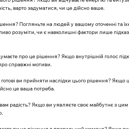
сть, варто задуматися, чи це дійсно ваше.
шення? Погляньте на людей у вашому оточенні та їхн
жливо розуміти, чи є навколишні фактори лише підка
думаєте про це рішення? Якщо внутрішній голос підка
 про справжні мотиви.
и готові ви прийняти наслідки цього рішення? Якщо
ійсно це ваша потреба.
ам радість? Якщо ви уявляєте своє майбутнє з цим 
ю.
аєте ви це рішення в правильний момент? Якщо ви в