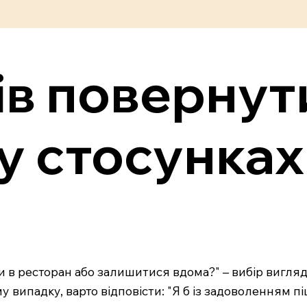
ів повернут
у стосунках
ти в ресторан або залишитися вдома?" – вибір вигля
 випадку, варто відповісти: "Я б із задоволенням п