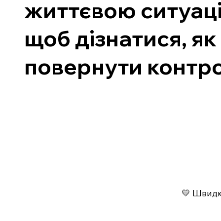
життєвою ситуаці
щоб дізнатися, як
повернути контро
💛 Швидко