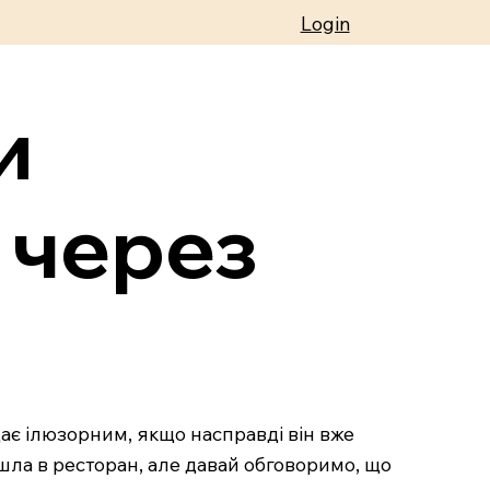
Login
и
 через
дає ілюзорним, якщо насправді він вже
ішла в ресторан, але давай обговоримо, що