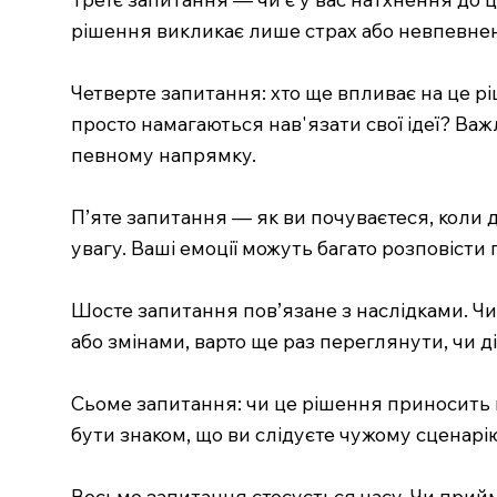
рішення викликає лише страх або невпевнені
Четверте запитання: хто ще впливає на це рі
просто намагаються нав'язати свої ідеї? Ва
певному напрямку.
П’яте запитання — як ви почуваєтеся, коли 
увагу. Ваші емоції можуть багато розповісти
Шосте запитання пов’язане з наслідками. Ч
або змінами, варто ще раз переглянути, чи д
Сьоме запитання: чи це рішення приносить в
бути знаком, що ви слідуєте чужому сценарі
Восьме запитання стосується часу. Чи прийм