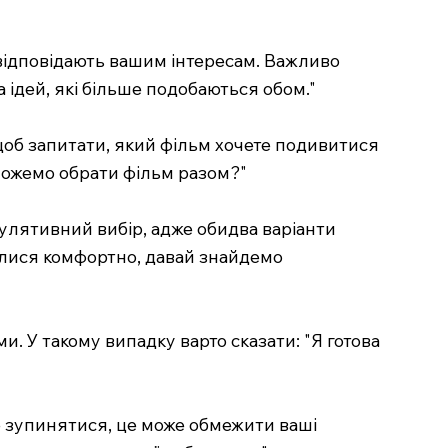
 відповідають вашим інтересам. Важливо
а ідей, які більше подобаються обом."
 щоб запитати, який фільм хочете подивитися
 Можемо обрати фільм разом?"
пулятивний вибір, адже обидва варіанти
алися комфортно, давай знайдемо
и. У такому випадку варто сказати: "Я готова
ете зупинятися, це може обмежити ваші