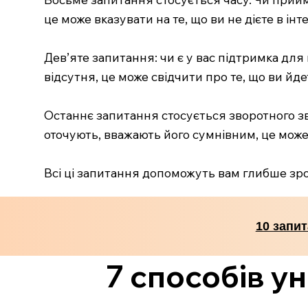
це може вказувати на те, що ви не дієте в інт
Дев’яте запитання: чи є у вас підтримка для
відсутня, це може свідчити про те, що ви йд
Останнє запитання стосується зворотного з
оточують, вважають його сумнівним, це може
Всі ці запитання допоможуть вам глибше зро
10 запи
7 способів у