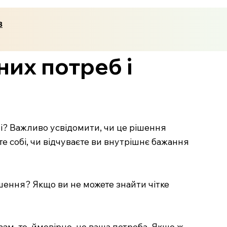
з
них потреб і
вні? Важливо усвідомити, чи це рішення
те собі, чи відчуваєте ви внутрішнє бажання
шення? Якщо ви не можете знайти чітке
зм, то, ймовірно, це ваша потреба. Якщо ж