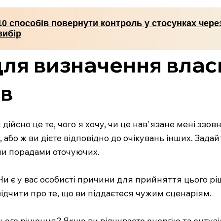
10 способів повернути контроль у стосунках чере
вибір
для визначення влас
ів
дійсно це те, чого я хочу, чи це нав'язане мені ззо
 або ж ви дієте відповідно до очікувань інших. Задай
 чи порадами оточуючих.
Чи є у вас особисті причини для прийняття цього рі
ідчити про те, що ви піддаєтеся чужим сценаріям.
ього рішення? Якщо ви відчуваєте енергію та ентузіа