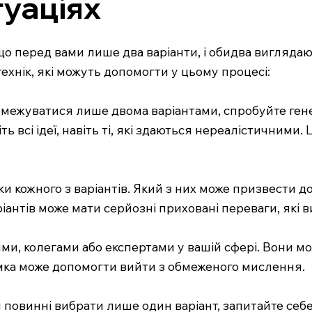
уаціях
 що перед вами лише два варіанти, і обидва виглядают
ехнік, які можуть допомогти у цьому процесі:
обмежуватися лише двома варіантами, спробуйте гене
ь всі ідеї, навіть ті, які здаються нереалістичними
ідки кожного з варіантів. Який з них може призвести 
ріантів може мати серйозні приховані переваги, які в
зями, колегами або експертами у вашій сфері. Вони 
умка може допомогти вийти з обмеженого мислення.
 ви повинні вибрати лише один варіант, запитайте себе