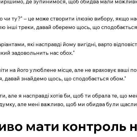
 вирішимо, де зупинимося, щоб обидва мали можливі
 чи ту?" – це може створити ілюзію вибору, якщо на
лю інші треки, давай оберемо щось, що сподобається
іантами, які насправді йому вигідні, варто відповісти
який задовольнить нас обох."
 піти на його улюблене місце, але не враховує ваші по
ся, давай знайдемо щось, що сподобається обом."
, але я насправді хотів би, щоб ти обрала те, що ме
 думку, але мені важливо, щоб ми обидва були щасли
иво мати контроль 