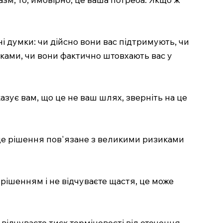
і думки: чи дійсно вони вас підтримують, чи
зками, чи вони фактично штовхають вас у
зує вам, що це не ваш шлях, зверніть на це
 це рішення пов'язане з великими ризиками
рішенням і не відчуваєте щастя, це може
ідчуваєте тиск терміновості від оточення,