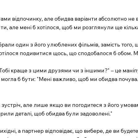
тами відпочинку, але обидва варіанти абсолютно не
ти, але мені б хотілося, щоб ми розглянули ще кільк
брали один з його улюблених фільмів, замість того,
б хотілося подивитися щось, що сподобалося б обом.
Тобі краще з цими друзями чи з іншими?" – це мані
 могла б бути: "Мені важливо, щоб ми обидва почув
а зустріч, але лише якщо ви погодитеся з його умовам
ворили деталі, щоб обидва були задоволені."
 вихідні, а партнер відповідає, що вибере, де ви буд