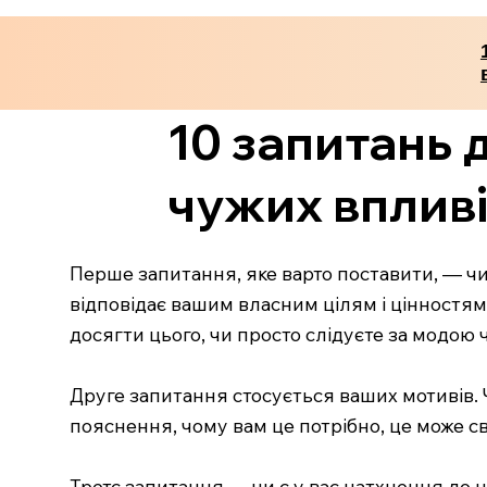
10 запитань 
чужих вплив
Перше запитання, яке варто поставити, — чи 
відповідає вашим власним цілям і цінностям,
досягти цього, чи просто слідуєте за модою
Друге запитання стосується ваших мотивів. 
пояснення, чому вам це потрібно, це може св
Третє запитання — чи є у вас натхнення до ц