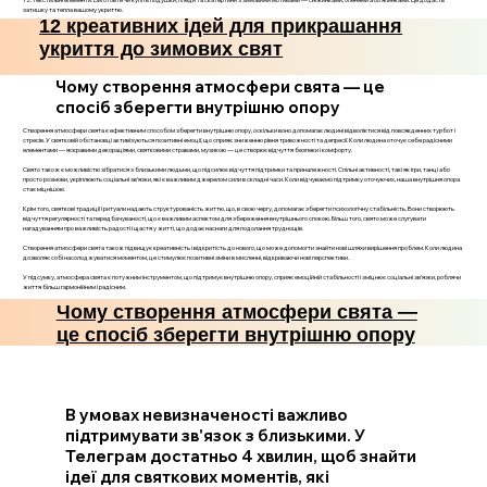
затишку та тепла вашому укриттю.
12 креативних ідей для прикрашання
укриття до зимових свят
Чому створення атмосфери свята — це
спосіб зберегти внутрішню опору
Створення атмосфери свята є ефективним способом зберегти внутрішню опору, оскільки воно допомагає людині відволіктися від повсякденних турбот і
стресів. У святковій обстановці активізуються позитивні емоції, що сприяє зниженню рівня тривожності та депресії. Коли людина оточує себе радісними
елементами — яскравими декораціями, святковими стравами, музикою — це створює відчуття безпеки і комфорту.
Свято також є можливістю зібратися з близькими людьми, що підсилює відчуття підтримки та приналежності. Спільні активності, такі як ігри, танці або
просто розмови, укріплюють соціальні зв’язки, які є важливим джерелом сили в складні часи. Коли відчуваємо підтримку оточуючих, наша внутрішня опора
стає міцнішою.
Крім того, святкові традиції і ритуали надають структурованість життю, що, в свою чергу, допомагає зберегти психологічну стабільність. Вони створюють
відчуття регулярності та передбачуваності, що є важливим аспектом для збереження внутрішнього спокою. Більш того, свято може слугувати
нагадуванням про важливість радості і щастя у житті, що додає наснаги для подолання труднощів.
Створення атмосфери свята також підвищує креативність і відкритість до нового, що може допомогти знайти нові шляхи вирішення проблем. Коли людина
дозволяє собі насолоджуватися моментом, це стимулює позитивні зміни в мисленні, відкриваючи нові перспективи.
У підсумку, атмосфера свята є потужним інструментом, що підтримує внутрішню опору, сприяє емоційній стабільності і зміцнює соціальні зв’язки, роблячи
життя більш гармонійним і радісним.
Чому створення атмосфери свята —
це спосіб зберегти внутрішню опору
В умовах невизначеності важливо
підтримувати зв'язок з близькими. У
Телеграм достатньо 4 хвилин, щоб знайти
ідеї для святкових моментів, які