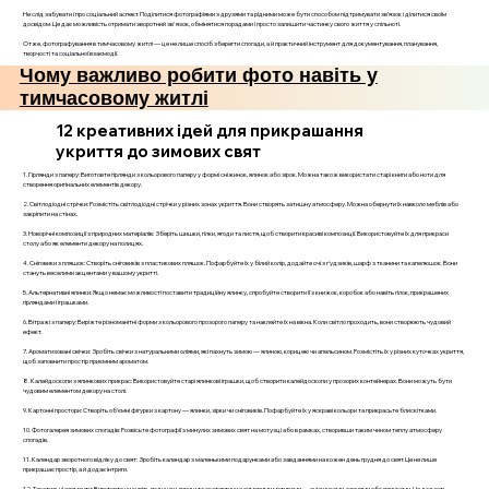
Не слід забувати і про соціальний аспект. Поділитися фотографіями з друзями та рідними може бути способом підтримувати зв’язок і ділитися своїм
досвідом. Це дає можливість отримати зворотний зв'язок, обмінятися порадами і просто залишити частинку свого життя у спільноті.
Отже, фотографування в тимчасовому житлі — це не лише спосіб зберегти спогади, а й практичний інструмент для документування, планування,
творчості та соціальної взаємодії.
Чому важливо робити фото навіть у
тимчасовому житлі
12 креативних ідей для прикрашання
укриття до зимових свят
1. Гірлянди з паперу: Виготовте гірлянди з кольорового паперу у формі сніжинок, ялинок або зірок. Можна також використати старі книги або ноти для
створення оригінальних елементів декору.
2. Світлодіодні стрічки: Розмістіть світлодіодні стрічки у різних зонах укриття. Вони створять затишну атмосферу. Можна обернути їх навколо меблів або
закріпити на стінах.
3. Новорічні композиції з природних матеріалів: Зберіть шишки, гілки, ягоди та листя, щоб створити красиві композиції. Використовуйте їх для прикраси
столу або як елементи декору на полицях.
4. Сніговики з пляшок: Створіть сніговиків з пластикових пляшок. Пофарбуйте їх у білий колір, додайте очі з ґудзиків, шарф з тканини та капелюшок. Вони
стануть веселими акцентами у вашому укритті.
5. Альтернативні ялинки: Якщо немає можливості поставити традиційну ялинку, спробуйте створити її з книжок, коробок або навіть гілок, прикрашених
гірляндами і іграшками.
6. Вітражі з паперу: Виріжте різноманітні форми з кольорового прозорого паперу та наклейте їх на вікна. Коли світло проходить, вони створюють чудовий
ефект.
7. Ароматизовані свічки: Зробіть свічки з натуральними оліями, які пахнуть зимою — ялиною, корицею чи апельсином. Розмістіть їх у різних куточках укриття,
щоб заповнити простір приємним ароматом.
8. Калейдоскопи з ялинкових прикрас: Використовуйте старі ялинкові іграшки, щоб створити калейдоскопи у прозорих контейнерах. Вони можуть бути
чудовим елементом декору на столі.
9. Картонні простори: Створіть об’ємні фігурки з картону — ялинки, зірки чи сніговиків. Пофарбуйте їх у яскраві кольори та прикрасьте блискітками.
10. Фотогалерея зимових спогадів: Розвісьте фотографії з минулих зимових свят на мотузці або в рамках, створивши таким чином теплу атмосферу
спогадів.
11. Календар зворотного відліку до свят: Зробіть календар з маленькими подарунками або завданнями на кожен день грудня до свят. Це не лише
прикрашає простір, а й додає інтриги.
12. Текстильні елементи: Виготовте чи купіть подушки, пледи та скатертини з зимовими мотивами — сніжинками, оленями або ялинками. Це додасть