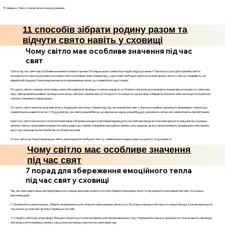
💛 Швидко. Легко. І з ясністю в кожному рішенні.
11 способів зібрати родину разом та
відчути свято навіть у сховищі
Чому світло має особливе значення під час
свят
Світло під час свят має особливе значення з кількох причин. По-перше, воно символізує надію і відродження. У багатьох культурах і релігіях світло
асоціюється з приходом нових можливостей і позитивних змін. Наприклад, у християнстві Різдво святкується як прихід світла у світ, що темрявить, а в
єврейській традиції Ханука відзначається запалювання свічок, що символізує чудо і надію.
По-друге, світло створює атмосферу свята. Яскраві вогні, гірлянди та свічки надають особливого настрою, допомагаючи людям відчути радість і святкову
ауру. Декорування домівок і громадських місць світлом створює відчуття єдності та спільноти, адже люди збираються разом, аби насолодитися красою і
теплом створеного середовища.
По-третє, світло виконує важливу роль у традиціях і ритуалах. Наприклад, під час новорічних свят у багатьох країнах запалюють феєрверки та вогні, що
символізують новий початок. У буддизмі під час святкування Весак, що відзначає народження Будди, запалюють свічки, які символізують просвітлення.
Крім того, світло може мати психологічний ефект. Яскраві кольори і освітлення підвищують настрій, викликаючи позитивні емоції та зміцнюючи соціальні
зв’язки. Світло є важливим елементом святкувань, що сприяє створенню емоційного зв’язку між людьми, адже спільні моменти, проведені в освітленому
просторі, залишаються в пам’яті як особливі і важливі.
Отже, світло не тільки прикрашає свята, але й надає їм глибшого змісту, символізуючи надію, радість, єдність та духовність.
Чому світло має особливе значення
під час свят
7 порад для збереження емоційного тепла
під час свят у сховищі
Під час свят, навіть якщо ви перебуваєте в сховищі, важливо знайти способи зберегти емоційне тепло та підтримати позитивний настрій. Ось кілька
рекомендацій:
1. Організуйте спільні заходи. Зберіть людей разом для спільного святкування. Це можуть бути ігри, конкурси або просто спільні бесіди. Коли ви проводите
час разом, це зміцнює зв'язки і підвищує настрій.
2. Створіть святкову атмосферу. Використовуйте доступні матеріали для оформлення простору. Намалюйте плакати, прикрасьте стіни, розвісіть гирлянди
або влаштуйте маленьку ялинку. Це допоможе налаштуватися на святковий лад.