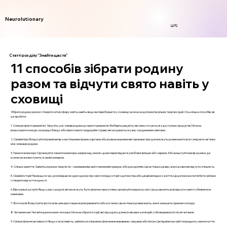
Neurolutionary
Login
Статті розділу "Знайти щастя"
11 способів зібрати родину
разом та відчути свято навіть у
сховищі
Зібрати родину разом і створити атмосферу свята, навіть якщо ви перебуваєте у сховищі, можна за допомогою різних творчих ідей. Ось кілька способів, як
це зробити:
1. Спільне приготування їжі: Залучіть усіх членів родини до приготування їжі. Виберіть рецепти, які легко готуються з доступних продуктів. Можна
влаштувати конкурс на краще блюдо або приготувати традиційні страви, які асоціюються у вас з родинними святами.
2. Сімейні ігри: Влаштуйте ігровий вечір з настільними іграми, картами або розважальними вікторинами. Ігри допоможуть розвеселити всіх і зміцнити зв'язки
між членами родини.
3. Тематичні вечори: Організуйте тематичні вечори, наприклад, кіноніч, де ви переглядаєте улюблені фільми або серіали. Або влаштуйте вечір музики, де
кожен може виступити зі своїм номером.
4. Спільні заняття: Займіться разом творчістю – малюванням, виготовленням прикрас або рукоділлям. Це не тільки цікаво, але й дозволяє відчути спільність.
5. Сімейні історії: Проводьте час, розповідаючи один одному про свої спогади, історії з дитинства або цікаві випадки з життя. Це допоможе поглибити зв’язки
і створити відчуття єдності.
6. Віртуальні зустрічі: Якщо у вас є родичі, які не можуть бути фізично присутніми, організуйте відеозустріч. Це дозволить всім відчути свято і обмінятися
новинами.
7. Фотосесія: Влаштуйте фотосесію, використовуючи різні реквізити або костюми. Це не тільки розвеселить, але й залишить приємні спогади.
8. Читання книг: Читайте разом книги чи казки. Можна обрати історії, які підходять для всіх вікових категорій, і обговорювати їх після читання.
9. Спільні фізичні активності: Якщо є можливість, займіться спільними фізичними вправами, танцями або йогом. Це підніме настрій і покращить самопочуття.