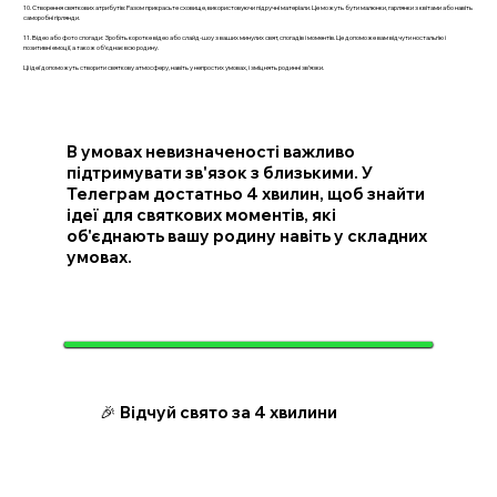
10. Створення святкових атрибутів: Разом прикрасьте сховище, використовуючи підручні матеріали. Це можуть бути малюнки, гарлянки з квітами або навіть
саморобні гірлянди.
11. Відео або фото спогади: Зробіть коротке відео або слайд-шоу з ваших минулих свят, спогадів і моментів. Це допоможе вам відчути ностальгію і
позитивні емоції, а також об’єднає всю родину.
Ці ідеї допоможуть створити святкову атмосферу, навіть у непростих умовах, і зміцнять родинні зв’язки.
В умовах невизначеності важливо
підтримувати зв'язок з близькими. У
Телеграм достатньо 4 хвилин, щоб знайти
ідеї для святкових моментів, які
об'єднають вашу родину навіть у складних
умовах.
🎉 Відчуй свято за 4 хвилини