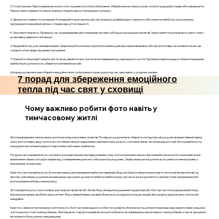
3. Готуйте разом. Приготування їжі може стати чудовим способом зближення. Збирайтеся на спільну кухню, готуйте традиційні страви або нові рецепти.
Процес приготування та спільна трапеза створять відчуття родинного затишку.
4. Ділимося історіями та спогадами. Розповідайте один одному про свої традиції, цікаві випадки з минулого або плани на майбутнє. Це допомагає
підтримувати емоційний зв’язок і створює відчуття спільності.
5. Залучайте творчість. Проведіть час за малюванням, виготовленням листівок або інших рукодільних проектів. Творчі заняття допомагають зняти стрес і
дозволяють виразити свої емоції.
6. Приділяйте час для самовираження. Запропонуйте кожному поділитися своїми думками, переживаннями, або прочитати вірш чи заспівати пісню. Це
створить атмосферу підтримки і розуміння.
7. Плануйте спільні мрії. Говоріть про те, як ви уявляєте своє життя після повернення до нормального життя. Підтримка надії на краще і спільне планування
майбутнього допоможуть зберегти позитивний настрій.
Ці поради дозволять вам зберегти емоційне тепло та підтримати один одного під час свят, навіть у складних умовах.
7 порад для збереження емоційного
тепла під час свят у сховищі
Чому важливо робити фото навіть у
тимчасовому житлі
Фотографування в тимчасовому житлі має кілька важливих аспектів. По-перше, це допомагає зберегти спогади про місце, де ви провели певний період
свого життя. Навіть якщо житло не є постійним, емоції та враження, пов’язані з ним, можуть стати важливою частиною вашої історії. Фотографії можуть
нагадувати про моменти радості, відпочинку або нових знайомств.
По-друге, фотографії можуть слугувати документальним підтвердженням стану житла на момент вашого проживання. Це може бути важливо в разі
виникнення спірних ситуацій, наприклад, з поверненням депозиту або в разі пошкоджень. Зафіксовані деталі допоможуть уникнути непорозумінь з
власниками чи агентами.
Крім того, фотографії можуть бути корисними для планування майбутніх переїздів. Якщо ви будете знімати різні аспекти житла, включаючи інтер'єр,
простір, освітлення, це допоможе вам краще зрозуміти, що вам потрібно в майбутньому. Це також може допомогти у виборі стилю оформлення або
розташування меблів у новому місці.
Фотографії можуть стати основою для творчих проектів або блогів. Якщо ви ведете щоденник подорожей або блог про життя на орендованій площі,
візуальні матеріали зроблять ваш контент більш привабливим і цікавим. Вони можуть надихнути інших людей, які шукають ідеї для свого житла або
мандрівок.
Крім того, знімки в тимчасовому житлі можуть бути частиною вашого особистого розвитку. Вони можуть допомогти вам відслідковувати зміни у вашому
житті, вашому стилі та вподобаннях. Проглядаючи старі фотографії, ви можете побачити, як змінювались ваші інтереси та вподобання, а також зрозуміти,
які моменти були для вас найціннішими.