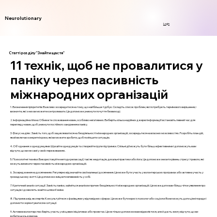
Neurolutionary
Login
Статті розділу "Знайти щастя"
11 технік, щоб не провалитися у
паніку через пасивність
міжнародних організацій
1. Визначення пріоритетів: Важливо зосередитися на тому, що найбільше турбує. Складіть список проблем, які потребують термінового вирішення, і
визначте, які з них ви можете контролювати. Це допоможе уникнути почуття безвиході.
2. Інформаційна гігієна: Обмежте споживання новин, особливо негативних. Виберіть кілька надійних джерел інформації і встановіть певний час для
перегляду новин, щоб уникнути постійного занурення в паніку.
3. Фокус на діях: Замість того, щоб зациклюватися на бездіяльності міжнародних організацій, зосередьтеся на власних можливостях. Розробіть план дій,
який включає конкретні кроки, які ви можете зробити, щоб поліпшити ситуацію.
4. Об'єднання з однодумцями: Шукайте однодумців та створюйте групи підтримки. Спільні дії можуть бути більш ефективними і допоможуть вам
відчути, що ви не самі у своїх переживаннях.
5. Психологічні техніки: Використовуйте методи релаксації, такі як медитація, дихальні практики або йога. Це допоможе знизити рівень стресу і тривоги, які
можуть виникати через пасивність міжнародних організацій.
6. Зосередження на досягненнях: Регулярно відзначайте свої маленькі досягнення. Це може бути участь у волонтерських програмах або активна участь у
громадському житті. Це допоможе зміцнити впевненість у собі.
7. Критичний аналіз ситуації: Замість паніки, займіться аналізом причин бездіяльності міжнародних організацій. Це може дати вам більш чітке уявлення про
ситуацію і дозволить знайти шляхи її зміни.
8. Підтримка від експертів: Консультуйтеся з фахівцями у відповідних сферах. Це може бути юрист, психолог або соціолог. Вони можуть дати цінні поради і
допомогти зорієнтуватися в ситуації.
9. Активне волонтерство: Беріть участь у місцевих ініціативах або проектах. Це не тільки допоможе вам відволіктися, але й дасть змогу відчути, що ви
робите щось корисне.