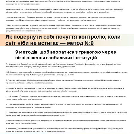
конкретний час для перевірки новин, замість того, щоб бути постійно підключеним. Це дозволить зменшити відчуття перевантаження і допоможе
зосередитися на тому, що дійсно важливо.
Включайте у своє життя фізичну активність. Прогулянки на свіжому повітрі, заняття спортом або йога не лише підвищують настрій, але й допомагають
відновити відчуття контролю над своїм тілом і емоціями. Це дозволяє вам зосередитися на своїх відчуттях і зменшити тривожність.
Залишайтеся у контакті з близькими людьми. Спілкування з друзями і родиною дозволяє отримати емоційну підтримку і поділитися своїми
переживаннями. Це допоможе вам усвідомити, що ви не самотні у своїх почуттях, і що є люди, готові вас підтримати.
Завершіть день рефлексією. Перед сном запишіть у щоденник свої думки та емоції, що виникли протягом дня. Це допоможе вам структурувати свої
переживання та побачити, які речі ви можете контролювати, а які — ні. Визначте свої досягнення та маленькі перемоги, щоб підвищити самооцінку і
усвідомлення власного контролю над життям.
Як повернути собі почуття контролю, коли
світ ніби не встигає — метод №9
9 методів, щоб впоратися з тривогою через
пізні рішення глобальних інституцій
1. Інформованість: Залишайтеся в курсі подій, але обирайте надійні джерела інформації. Перевіряйте факти, щоб уникнути дезінформації, яка може
посилити тривожність. Чітке розуміння ситуації допоможе зменшити відчуття безсилля.
2. Обмеження часу на новини: Встановіть конкретні часові рамки для перегляду новин. Це допоможе уникнути постійного стресу від інформаційного потоку,
який може викликати тривогу. Виберіть один чи два рази на день для отримання новин.
3. Практика усвідомленості: Займайтеся медитацією або дихальними практиками, щоб зосередитися на даному моменті. Це допоможе зменшити
тривожність, пов’язану з майбутніми подіями та рішеннями.
4. Фізична активність: Регулярні заняття спортом чи прогулянки на свіжому повітрі сприяють виробленню ендорфінів, які покращують настрій і знижують
рівень тривоги. Знайдіть вид активності, який вам подобається, і включайте його в розклад.
5. Обговорення з близькими: Спілкуйтеся з друзями або родиною про свої тривоги. Відкриття своїх переживань може допомогти зменшити тягар емоцій, а
також отримати підтримку і нові перспективи.
6. Позитивне мислення: Спробуйте замінити негативні думки на позитивні. Використовуйте аффірмації або ведіть журнал позитивних моментів, щоб
зосередитися на хорошому, навіть у складних ситуаціях.
7. Планування дій: Створення конкретного плану дій на випадок різних сценаріїв може зменшити відчуття безпорадності. Знайте, що ви маєте контроль над
своїми діями, навіть якщо зовнішні обставини залишаються невизначеними.
8. Професійна допомога: Якщо тривога стає непереборною, не соромтеся звертатися до психолога або психотерапевта. Фахівець може допомогти знайти
ефективні стратегії подолання тривоги.
9. Залучення до активізму: Участь у соціальних або політичних ініціативах може перетворити вашу тривогу на конструктивну дію. Це надасть відчуття
причетності та впливу на зміни, що може допомогти зменшити тривожність.