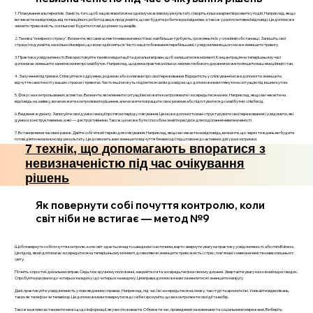
1. Планування альтернатив. Замість того, щоб зациклюватися на одному можливому результаті, створіть кілька варіантів розвитку подій. Наприклад, якщо
ви чекаєте на відповідь від потенційного роботодавця, продумайте, що ви будете робити в разі відмови, а також у разі позитивної відповіді. Це допоможе
знизити тривожність, оскільки ви будете готові до різних сценаріїв.
2. Техніка "помірного страху". Визначте, які саме аспекти невизначеності вас найбільше турбують, і розгляньте їх у спокійній обстановці. Запишіть свої
страхи і подумайте, наскільки ймовірно, що вони здійсняться. Часто наші побоювання перебільшені, і усвідомлення цього може зменшити тривогу.
3. Практика усвідомленості. Використовуйте техніки медитації та дихальні вправи, щоб залишатися в моменті. Концентрація на теперішньому часі
допомагає зменшити занепокоєння про майбутнє. Наприклад, щоденна практика кількох хвилин глибокого дихання може поліпшити ваш емоційний стан.
4. Залучення підтримки. Спілкуйтеся з друзями, родиною або колегами про свої переживання. Відкритість у спілкуванні може допомогти зменшити
відчуття самотності у ваших страхах і тривогах. Часто інші можуть поділитися своїм досвідом, що допоможе вам глянути на ситуацію під іншим кутом.
5. Фокус на контрольованих аспектах. Визначте, які елементи ситуації ви можете контролювати і зосередьтеся на них. Наприклад, якщо ви чекаєте на
відповідь на заявку, ви не можете контролювати рішення, але можете покращити своє резюме або підготуватися до майбутніх співбесід.
6. Ведення журналу. Записуйте свої думки і емоції протягом періоду очікування. Це може допомогти вам структурувати свої переживання і усвідомити, які
думки є конструктивними, а які — деструктивними. Також це може бути способом знайти ресурси для подолання невизначеності.
7. Встановлення часових рамок. Дайте собі чіткий термін для очікування. Наприклад, якщо ви чекаєте на відповідь, визначте, що через тиждень ви будете
готові діяти незалежно від результату. Це дозволить вам зменшити відчуття безвиході і підштовхне до активних дій у разі затримки.
7 технік, що допомагають впоратися з
невизначеністю під час очікування
рішень
Як повернути собі почуття контролю, коли
світ ніби не встигає — метод №9
Щоб повернути собі почуття контролю, коли світ здається надто швидким і хаотичним, варто звернути увагу на практику усвідомленості, або mindfulness.
Це підхід, який допомагає зосередитися на теперішньому моменті, дозволяючи зменшити тривожність і стрес, пов'язані з невизначеністю навколишнього
світу.
Почніть з простих дихальних вправ. Сядьте в зручному положенні, закрийте очі та зосередьтеся на своєму диханні. Звертайте увагу на кожний вдих і видих.
Спробуйте рахувати до чотирьох на вдиху і до чотирьох на видиху. Ця вправа допоможе вам заземлитися і зменшити напругу.
Далі, практикуйте усвідомленість у повсякденних справах. Наприклад, під час їжі зосередьтеся на смаку, текстурі та аромати їжі. Уникайте відволікань,
таких як телефон чи телевізор. Це допоможе вам повернутися до себе і зрозуміти, що ви контролюєте свої дії та вибір.
Також важливо встановити межі щодо інформації, яку ви споживаєте. Обмежте час, проведений за новинами та соціальними мережами. Виберіть