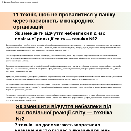
💛 Швидко. Легко. І з ясністю в кожному рішенні.
11 технік, щоб не провалитися у паніку
через пасивність міжнародних
організацій
Як зменшити відчуття небезпеки під час
повільної реакції світу — техніка №2
Для зменшення відчуття небезпеки під час повільної реакції світу важливо зосередитися на розвитку внутрішнього спокою та контролю над емоціями.
Один із ефективних способів досягнення цього — практика усвідомленості, або медитації. Зосереджуючи увагу на теперішньому моменті, ви можете
навчитися відокремлювати свої думки від емоцій, що дозволяє зменшити тривогу.
Почніть з простих дихальних вправ. Знайдіть тихе місце, де ви можете зосередитися. Сядьте зручно, закрийте очі і зробіть кілька глибоких вдихів.
Слідкуйте за своїм диханням, відзначайте, як повітря проходить через ваші ніздрі, заповнює легені та виходить назад. Ця техніка допомагає заспокоїти
розум і знизити рівень стресу.
Також корисно використовувати візуалізацію. Уявіть собі спокійне місце, яке викликає у вас відчуття безпеки та комфорту. Це може бути пляж, ліс або
будь-яка інша обстановка, що приносить вам радість. Сфокусуйтеся на деталях: звуках, запахах, кольорах. Це допоможе переключити ваші думки з
негативних сценаріїв на позитивні.
Крім цього, важливо підтримувати фізичну активність. Регулярні вправи, навіть прості прогулянки, здатні покращити настрій і зменшити відчуття тривоги.
Фізична активність сприяє вивільненню ендорфінів, які допомагають зменшити стрес і покращити загальне самопочуття.
Не забувайте також про важливість соціальної підтримки. Спілкуйтеся з друзями та близькими, діліться своїми переживаннями. Часто відкритий діалог
може допомогти знизити відчуття ізоляції та страху. Взаємодія з іншими людьми створює відчуття спільності та підтримки, що є важливим аспектом у
боротьбі з тривожними думками.
На завершення, намагайтеся зменшити споживання новин і соціальних мереж, якщо це викликає у вас почуття тривоги. Зосередьтеся на позитивних
новинах або на інформації, яка дійсно має для вас значення. Це допоможе зменшити інформаційний шум і фокусуватися на конструктивних аспектах
життя, що знижує відчуття небезпеки.
Як зменшити відчуття небезпеки під
час повільної реакції світу — техніка
№2
7 технік, що допомагають впоратися з
невизначеністю під час очікування рішень