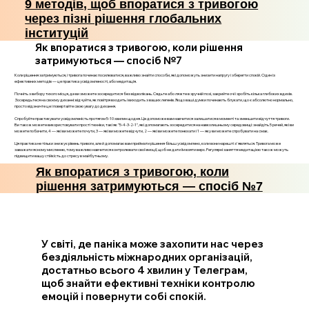
9 методів, щоб впоратися з тривогою
через пізні рішення глобальних
інституцій
Як впоратися з тривогою, коли рішення
затримуються — спосіб №7
Коли рішення затримуються, і тривога починає посилюватися, важливо знайти способи, які допоможуть знизити напругу і зберегти спокій. Один із
ефективних методів — це практика усвідомленості, або медитація.
Почніть з вибору тихого місця, де ви зможете зосередитися без відволікань. Сядьте або ляжте в зручній позі, закрийте очі і зробіть кілька глибоких вдихів.
Зосередьтеся на своєму диханні: відчуйте, як повітря входить і виходить з ваших легенів. Якщо ваші думки починають блукати, що є абсолютно нормально,
просто відзначте це і повертайте свою увагу до дихання.
Спробуйте практикувати усвідомленість протягом 5-10 хвилин щодня. Це допоможе вам навчитися залишатися в моменті та зменшити відчуття тривоги.
Ви також можете використовувати прості техніки, такі як "5-4-3-2-1", які допомагають зосередитися на навколишньому середовищі: знайдіть 5 речей, які ви
можете побачити, 4 — які ви можете почути, 3 — які ви можете відчути, 2 — які ви можете понюхати і 1 — яку ви можете спробувати на смак.
Ця практика не тільки знижує рівень тривоги, але й допомагає вам приймати рішення більш усвідомлено, коли вони нарешті з'являться. Тривога може
заважати ясному мисленню, тому важливо навчитися контролювати свої емоції, щоб не дати їм взяти верх. Регулярні заняття медитацією також можуть
підвищити вашу стійкість до стресу в майбутньому.
Як впоратися з тривогою, коли
рішення затримуються — спосіб №7
У світі, де паніка може захопити нас через
бездіяльність міжнародних організацій,
достатньо всього 4 хвилин у Телеграм,
щоб знайти ефективні техніки контролю
емоцій і повернути собі спокій.