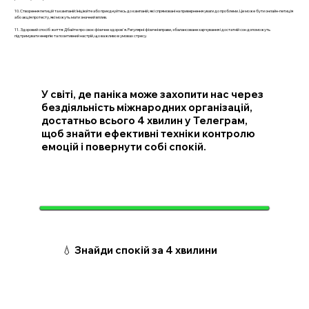
10. Створення петицій та кампаній: Ініціюйте або приєднуйтесь до кампаній, які спрямовані на привернення уваги до проблеми. Це може бути онлайн-петиція
або акція протесту, які можуть мати значний вплив.
11. Здоровий спосіб життя: Дбайте про своє фізичне здоров'я. Регулярні фізичні вправи, збалансоване харчування і достатній сон допоможуть
підтримувати енергію та позитивний настрій, що важливо в умовах стресу.
У світі, де паніка може захопити нас через
бездіяльність міжнародних організацій,
достатньо всього 4 хвилин у Телеграм,
щоб знайти ефективні техніки контролю
емоцій і повернути собі спокій.
💧 Знайди спокій за 4 хвилини