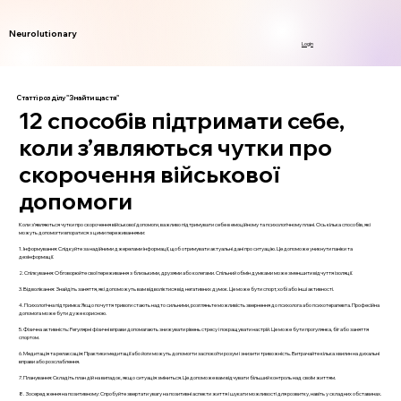
Neurolutionary
Login
Статті розділу "Знайти щастя"
12 способів підтримати себе,
коли з’являються чутки про
скорочення військової
допомоги
Коли з’являються чутки про скорочення військової допомоги, важливо підтримувати себе в емоційному та психологічному плані. Ось кілька способів, які
можуть допомогти впоратися з цими переживаннями:
1. Інформування: Слідкуйте за надійними джерелами інформації, щоб отримувати актуальні дані про ситуацію. Це допоможе уникнути паніки та
дезінформації.
2. Спілкування: Обговорюйте свої переживання з близькими, друзями або колегами. Спільний обмін думками може зменшити відчуття ізоляції.
3. Відволікання: Знайдіть заняття, які допоможуть вам відволіктися від негативних думок. Це може бути спорт, хобі або інші активності.
4. Психологічна підтримка: Якщо почуття тривоги стають надто сильними, розгляньте можливість звернення до психолога або психотерапевта. Професійна
допомога може бути дуже корисною.
5. Фізична активність: Регулярні фізичні вправи допомагають знижувати рівень стресу і покращувати настрій. Це може бути прогулянка, біг або заняття
спортом.
6. Медитація та релаксація: Практики медитації або йоги можуть допомогти заспокоїти розум і знизити тривожність. Витрачайте кілька хвилин на дихальні
вправи або розслаблення.
7. Планування: Складіть план дій на випадок, якщо ситуація зміниться. Це допоможе вам відчувати більший контроль над своїм життям.
8. Зосередження на позитивному: Спробуйте звертати увагу на позитивні аспекти життя і шукати можливості для розвитку, навіть у складних обставинах.