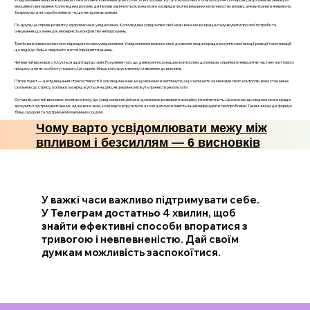
емоційного вигорання. Коли людина розуміє, де її вплив закінчується, вона може зосередитися на реальних можливостях впливу, а не витрачати енергію на
безрезультатні спроби змінити те, що не підлягає змінам.
По-друге, це сприяє розвитку здорових меж у відносинах. Коли людина усвідомлює свої межі, вона може краще комунікувати про свої потреби та
очікування, що зменшує ймовірність конфліктів і непорозумінь.
Третім важливим аспектом є підвищення самоусвідомлення. Усвідомлення власних меж дозволяє людині краще розуміти свої емоції, реакції та мотивації,
що веде до більш свідомого життя і прийняття рішень.
Четвертий висновок стосується адаптації до змін. Розуміння того, що деякі речі поза нашим контролем, допомагає сприймати невдачі як частину життєвого
процесу, а не як особисту поразку. Це сприяє більш конструктивному ставленню до викликів.
П’ятий пункт — це підвищення стресостійкості. Коли людина знає, на що вона може вплинути, а що залишити за межами свого контролю, вона стає менш
схильною до стресу, оскільки зосереджується на діях, які реально можуть принести результати.
Останній, шостий висновок, полягає в тому, що усвідомлення цієї межі допомагає розвивати емоційну інтелігентність. Це означає, що людина може краще
зрозуміти і підтримувати інших, адже вона знає, коли варто втрутитися, а коли дати можливість іншим вирішувати свої проблеми. Таким чином, це формує
більш здорові та підтримуючі взаємини в соціумі.
Чому варто усвідомлювати межу між
впливом і безсиллям — 6 висновків
У важкі часи важливо підтримувати себе.
У Телеграм достатньо 4 хвилин, щоб
знайти ефективні способи впоратися з
тривогою і невпевненістю. Дай своїм
думкам можливість заспокоїтися.