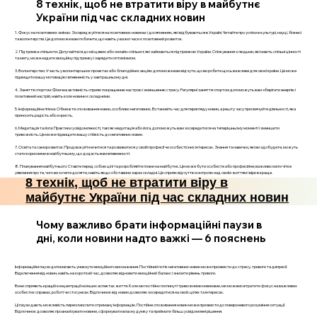
8 технік, щоб не втратити віру в майбутнє
України під час складних новин
1. Фокус на позитивних змінах: Зосереджуйтеся на позитивних новинах і досягненнях, які відбуваються в Україні. Читайте про успіхи в культурі, науці, бізнесі
та волонтерстві. Це допоможе вам побачити, що навіть у важкі часи є позитивний розвиток.
2. Підтримка спільноти: Долучайтеся до місцевих або онлайн-спільнот, які займаються підтримкою України. Спілкування з людьми, які мають спільні цінності
та мету, може надати емоційну підтримку і зарядити оптимізмом.
3. Волонтерство: Участь у волонтерських проектах або благодійних акціях допоможе вам відчути, що ви робите щось важливе для своєї країни. Це може
підвищити вашу мотивацію і впевненість у завтрашньому дні.
4. Заняття спортом: Фізична активність сприяє покращенню настрою і зменшенню стресу. Регулярні заняття спортом допоможуть вам зберігати енергію і
позитивний настрій, навіть коли новини є складними.
5. Інформаційна гігієна: Обмежте споживання новин, особливо негативних. Встановіть час для перегляду новин, а решту часу присвячуйте діяльності, яка
приносить радість або користь.
6. Медитація та йога: Практики усвідомленості, такі як медитація або йога, допоможуть вам зосередитися на теперішньому моменті і зменшити
тривожність. Це може підвищити вашу стійкість до негативних новин.
7. Освіта та саморозвиток: Продовжуйте вчитися та розвиватися у своїй професії чи особистісних інтересах. Знання та навички, які ви здобудете, можуть
стати корисними в майбутньому, що додасть вам впевненості.
8. Планування майбутнього: Ставте перед собою цілі та розробляйте плани на майбутнє. Це може бути особисте або професійне; важливо мати чітке
уявлення про те, чого ви хочете досягти, навіть якщо обставини зараз складні. Це сприяє відчуттю контролю над своїм життям і віри в краще.
8 технік, щоб не втратити віру в
майбутнє України під час складних новин
Чому важливо брати інформаційні паузи в
дні, коли новини надто важкі — 6 пояснень
Інформаційні паузи допомагають уникнути емоційного виснаження. Постійний потік негативних новин може призвести до стресу, тривоги та депресії.
Відключення від новин, навіть на короткий час, дозволяє відновити емоційний баланс і знизити рівень тривоги.
Вони сприяють кращій концентрації на інших аспектах життя. Коли ми постійно поглинуті тривожними новинами, ми можемо втратити фокус на важливих
особистих справах, роботі чи стосунках. Відпочинок від новин дозволяє зосередитися на своїх цілях та інтересах.
Ці паузи дають можливість переосмислити отриману інформацію. Постійне споживання новин може призвести до поверхневого розуміння ситуації.
Відпочинок дозволяє проаналізувати новини, сформувати власну думку та приймати більш усвідомлені рішення.