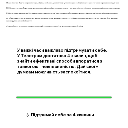
9. Волонтерство: Залучення до волонтерської діяльності може допомогти відчути себе корисним і підтримати інших, хто також переживає складні часи.
10. Обмеження новин: Якщо новини про скорочення військової допомоги викликають у вас сильний стрес, обмежте час, проведений на новинних ресурсах.
11. Дослідження альтернатив: Розгляньте нові можливості для кар'єрного розвитку або навчання, що може відкрити нові горизонти і зменшити тривогу.
12. Збереження рутин: Дотримуйтеся звичних щоденних рутин, які надають відчуття стабільності і контролю в непростий час. Це може бути звичайна
ранкова рутина або вечірні заняття.
Ці стратегії можуть допомогти впоратися з емоційним навантаженням і підтримати вас у важкий період.
У важкі часи важливо підтримувати себе.
У Телеграм достатньо 4 хвилин, щоб
знайти ефективні способи впоратися з
тривогою і невпевненістю. Дай своїм
думкам можливість заспокоїтися.
💧 Підтримай себе за 4 хвилини