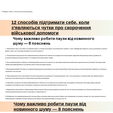
💛 Швидко. Легко. І з ясністю в кожному рішенні.
12 способів підтримати себе, коли
з’являються чутки про скорочення
військової допомоги
Чому важливо робити паузи від новинного
шуму — 8 пояснень
1. Зменшення стресу: Постійне споживання новин, особливо негативних, може викликати тривогу і стрес. Перерви від новинного шуму допомагають знизити
рівень стресу, що позитивно впливає на психічне здоров'я.
2. Покращення концентрації: Часте відволікання на новини може заважати зосередитися на важливих завданнях. Відмова від новин на деякий час
дозволяє підвищити продуктивність і зосередитися на важливих справи.
3. Зростання емоційної стабільності: Інформаційний шум може спонукати до емоційних реакцій, які заважають раціональному мисленню. Пауза від новин
сприяє емоційній рівновазі та дозволяє уникнути імпульсивних рішень.
4. Відновлення енергії: Постійне споживання інформації може призводити до виснаження. Відпочинок від новин допомагає відновити енергію, що покращує
загальний стан і настрій.
5. Збільшення критичного мислення: Коли ми не піддаємося щоденним потокам інформації, у нас є час для аналізу та оцінки новин. Це сприяє розвитку
критичного мислення і здатності фільтрувати важливу інформацію.
6. Зміцнення соціальних зв'язків: Перебування в постійному потоці новин може ізолювати від спілкування з близькими. Пауза від новин дозволяє
зосередитися на відносинах і спілкуванні з людьми, що важливо для емоційного благополуччя.
7. Підвищення усвідомленості: Відмова від новин дозволяє більше уваги приділити моментам життя. Це може призвести до більшої задоволеності
повсякденними речами і допомогти в розвитку усвідомленості.
8. Вибіркове споживання інформації: Коли ми робимо паузи від новин, ми можемо обирати, яку інформацію споживати, і в який час. Це дозволяє уникнути
інформаційного перевантаження і краще контролювати, які новини впливають на наше життя.
Чому важливо робити паузи від
новинного шуму — 8 пояснень