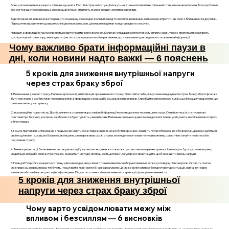
Вони допомагають покращити фізичне здоров'я. Постійні стресові ситуації можуть негативно впливати на фізичний стан, викликаючи головні болі, проблеми
зі сном та інші стресові реакції. Інформаційні паузи сприяють зниженню цих негативних впливів.
Відключення від новин може покращити соціальну взаємодію. Коли ми занадто захоплені новинами, ми можемо втратити зв'язок з близькими та друзями.
Періодичне відключення дозволяє спілкуватися з людьми, ділитися емоціями та підтримувати стосунки.
Нарешті, інформаційні паузи сприяють розвитку критичного мислення. Коли ми не піддаємося постійному впливу новин, у нас з'являється можливість
дослідити різні точки зору, аналізувати факти та формувати власні переконання, що є важливим для свідомого споживання інформації.
Чому важливо брати інформаційні паузи в
дні, коли новини надто важкі — 6 пояснень
5 кроків для зниження внутрішньої напруги
через страх браку зброї
1. Визначення джерел страху: Першим кроком є ідентифікація причин вашого страху. Запитайте себе, чому саме ви відчуваєте страх браку зброї. Це може
бути пов'язано з особистими переживаннями, інформацією з медіа або соціальними впливами. Спробуйте записати свої думки, щоб краще усвідомити, що
саме викликає у вас тривогу.
2. Інформаційна грамотність: Дослідження та отримання достовірної інформації можуть допомогти зменшити страх. Ознайомтесь із статистикою і
фактами про безпеку, контроль за зброєю та її доступність у вашій країні. Вивчення реальних даних може допомогти вам усвідомити, наскільки ваші страхи
обґрунтовані.
3. Пошук підтримки: Спілкування з людьми, які мають схожі переживання, може бути корисним. Знайдіть групи обговорення або форуми, де люди діляться
своїми думками і досвідом. Взаємодія з іншими, хто переживає схожі страхи, може допомогти вам почуватися менш самотніми і знайти нові способи
подолання стресу.
4. Техніки релаксації: Включення практик релаксації у ваше повсякденне життя може суттєво знизити рівень тривоги. Це можуть бути дихальні вправи,
медитація, йога або фізичні тренування. Знайдіть ті методи, які працюють для вас, і регулярно їх практикуйте, щоб зменшити рівень напруги.
5. План дій: Розробка конкретного плану дій на випадок, якщо ваші страхи виявляться обґрунтованими, може дати відчуття контролю. Складіть список
можливих сценаріїв, які вас турбують, і подумайте, як ви могли б на них реагувати. Це може включати в себе підготовку до ситуацій, навчання новим
навичкам або навіть консультацію з фахівцями. Відчуття готовності може зменшити тривогу і підвищити впевненість.
5 кроків для зниження внутрішньої
напруги через страх браку зброї
Чому варто усвідомлювати межу між
впливом і безсиллям — 6 висновків
Усвідомлення межі між впливом і безсиллям є ключовим для особистісного розвитку та психологічного благополуччя. По-перше, це допомагає уникнути