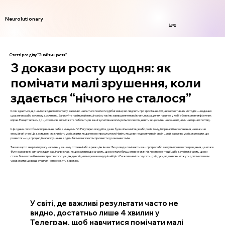
Neurolutionary
Login
Статті розділу "Знайти щастя"
3 докази росту щодня: як
помічати малі зрушення, коли
здається “нічого не сталося”
Коли здається, що немає жодного прогресу, важливо навчитися помічати дрібні зміни, які свідчать про зростання. Один з ефективних методів — ведення
щоденника або журналу досягнень. Записуйте навіть найменші успіхи, такі як завершення нової книги, покращення навичок у хобі або виконання фізичних
вправ. Повертаючись до цих записів, ви зможете побачити, як ваші зусилля накопичуються з часом, навіть якщо зміни не є очевидними на перший погляд.
Ще одним способом є порівняння себе з минулим "я". Регулярно згадуйте, де ви були кілька місяців або років тому, і порівнюйте свої знання, навички чи
емоційний стан. Це дасть вам можливість усвідомити, як далеко ви просунулися. Навіть якщо ви не досягли всіх своїх цілей, важливо усвідомлювати, що
розвиток — це процес, і мале зрушення в один бік може з часом призвести до значних змін.
Також варто звертати увагу на зміни у вашому оточенні або в реакціях інших. Якщо люди помічають ваш прогрес або кажуть про ваші покращення, це може
бути важливим сигналом для вас. Наприклад, якщо колеги відзначають, що ви стали більш впевненими під час презентацій, або друзі помічають, що ви
стали більш спокійними в стресових ситуаціях, це свідчить про ваш внутрішній ріст. Важливо вміти слухати ці відгуки, адже вони можуть допомогти вам
усвідомити, що ваші зусилля не проходять даремно.
У світі, де важливі результати часто не
видно, достатньо лише 4 хвилин у
Телеграм, щоб навчитися помічати малі