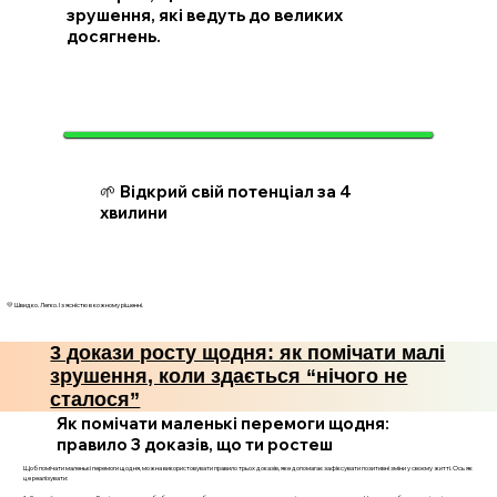
зрушення, які ведуть до великих
досягнень.
🌱 Відкрий свій потенціал за 4
хвилини
💛 Швидко. Легко. І з ясністю в кожному рішенні.
3 докази росту щодня: як помічати малі
зрушення, коли здається “нічого не
сталося”
Як помічати маленькі перемоги щодня:
правило 3 доказів, що ти ростеш
Щоб помічати маленькі перемоги щодня, можна використовувати правило трьох доказів, яке допомагає зафіксувати позитивні зміни у своєму житті. Ось як
це реалізувати: