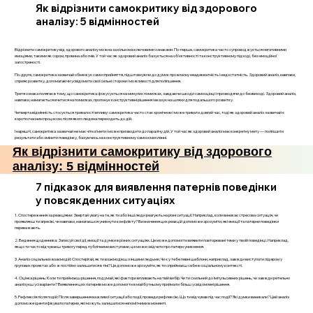
Як відрізнити самокритику від здорового
аналізу: 5 відмінностей
Відрізнити самокритику від здорового аналізу можна за кількома ключовими ознаками. По-перше, самокритика часто супроводжується негативними
емоціями, такими як сором, провина або гнів. У той час як здоровий аналіз базується на об’єктивності та конструктивному підході, без емоційної
загостреності.
По-друге, самокритика зазвичай обмежує самосприйняття, підштовхуючи до думок про власну неадекватність і недостатність. Здоровий аналіз, навпаки,
сприяє розвитку, допомагаючи усвідомити свої сильні сторони і можливості для поліпшення.
Третя ознака полягає в тому, що самокритика фокусується на минулих помилках, завдаючи шкоди самооцінці і призводячи до безвиході. Здоровий аналіз,
навпаки, намагається вчитися на помилках, пропонує конструктивні рішення і вказує на шляхи для подальшого розвитку.
Четверта відмінність стосується тривалості впливу: самокритика часто стає хронічною і може тривати довгий час, тоді як здоровий аналіз зазвичай є
короткочасним процесом, після якого людина переходить до дій.
І нарешті, самокритика зазвичай не має чіткої мети і може призводити до паралічу дій. У той час як здоровий аналіз має конкретну мету — поліпшити
результати або змінити поведінку, базуючись на конструктивному самоосмисленні.
Як відрізнити самокритику від здорового
аналізу: 5 відмінностей
7 підказок для виявлення патернів поведінки
у повсякденних ситуаціях
1. Спостереження за реакціями: Звертай увагу на те, як ти або інші люди реагують на різні ситуації. Наприклад, коли виникає стресова ситуація, чи
проявляєш ти агресію, чи навпаки, намагаєшся уникнути конфлікту? Визначення цих реакцій допоможе зрозуміти, які емоції та патерни поведінки
переважають.
2. Ведення щоденника: Записуй свої дії, емоції та думки в різних ситуаціях. Це може допомогти виявити повторювані теми у твоїй поведінці. Наприклад,
якщо ти часто відчуваєш тривогу перед публічними виступами, це може свідчити про патерн уникнення.
3. Аналіз соціальних взаємодій: Спостерігай, як ти взаємодієш з іншими людьми. Чи є у тебе певні шаблони, наприклад, завжди виступати лідером у
групових проектах або ж постійно залишатися в тіні? Це допоможе зрозуміти, як ти сприймаєш себе в соціальному контексті.
4. Оцінка рішень: Коли ти приймаєш рішення, подумай, які фактори впливають на твій вибір. Чи ти схильний до імпульсивних рішень, чи завжди ретельно
аналізуєш усі варіанти? Виявлення цих патернів може допомогти в майбутньому приймати більш усвідомлені рішення.
5. Рефлексія після подій: Після завершення важливої ситуації або події, проведи рефлексію. Що ти відчував під час події? Які думки виникали? Цей аналіз
допоможе ідентифікувати патерни, які можуть залишатися непомітними в моменті.