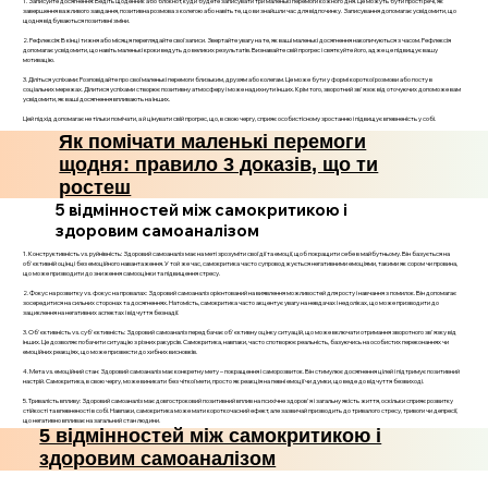
1. Записуйте досягнення: Ведіть щоденник або блокнот, куди будете записувати три маленькі перемоги кожного дня. Це можуть бути прості речі, як
завершення важливого завдання, позитивна розмова з колегою або навіть те, що ви знайшли час для відпочинку. Записування допомагає усвідомити, що
щодня відбуваються позитивні зміни.
2. Рефлексія: В кінці тижня або місяця переглядайте свої записи. Звертайте увагу на те, як ваші маленькі досягнення накопичуються з часом. Рефлексія
допомагає усвідомити, що навіть маленькі кроки ведуть до великих результатів. Визнавайте свій прогрес і святкуйте його, адже це підвищує вашу
мотивацію.
3. Діліться успіхами: Розповідайте про свої маленькі перемоги близьким, друзям або колегам. Це може бути у формі короткої розмови або посту в
соціальних мережах. Ділитися успіхами створює позитивну атмосферу і може надихнути інших. Крім того, зворотний зв'язок від оточуючих допоможе вам
усвідомити, як ваші досягнення впливають на інших.
Цей підхід допомагає не тільки помічати, а й цінувати свій прогрес, що, в свою чергу, сприяє особистісному зростанню і підвищує впевненість у собі.
Як помічати маленькі перемоги
щодня: правило 3 доказів, що ти
ростеш
5 відмінностей між самокритикою і
здоровим самоаналізом
1. Конструктивність vs. руйнівність: Здоровий самоаналіз має на меті зрозуміти свої дії та емоції, щоб покращити себе в майбутньому. Він базується на
об'єктивній оцінці без емоційного навантаження. У той же час, самокритика часто супроводжується негативними емоціями, такими як сором чи провина,
що може призводити до зниження самооцінки та підвищення стресу.
2. Фокус на розвитку vs. фокус на провалах: Здоровий самоаналіз орієнтований на виявлення можливостей для росту і навчання з помилок. Він допомагає
зосередитися на сильних сторонах та досягненнях. Натомість, самокритика часто акцентує увагу на невдачах і недоліках, що може призводити до
зациклення на негативних аспектах і відчуття безнадії.
3. Об'єктивність vs. суб'єктивність: Здоровий самоаналіз передбачає об'єктивну оцінку ситуацій, що може включати отримання зворотного зв'язку від
інших. Це дозволяє побачити ситуацію з різних ракурсів. Самокритика, навпаки, часто спотворює реальність, базуючись на особистих переконаннях чи
емоційних реакціях, що може призвести до хибних висновків.
4. Мета vs. емоційний стан: Здоровий самоаналіз має конкретну мету – покращення і саморозвиток. Він стимулює досягнення цілей і підтримує позитивний
настрій. Самокритика, в свою чергу, може виникати без чіткої мети, просто як реакція на певні емоції чи думки, що веде до відчуття безвиході.
5. Тривалість впливу: Здоровий самоаналіз має довгостроковий позитивний вплив на психічне здоров'я і загальну якість життя, оскільки сприяє розвитку
стійкості та впевненості в собі. Навпаки, самокритика може мати короткочасний ефект, але зазвичай призводить до тривалого стресу, тривоги чи депресії,
що негативно впливає на загальний стан людини.
5 відмінностей між самокритикою і
здоровим самоаналізом