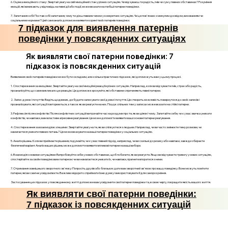
6. Оцінка емоційного стану: Звертай увагу на свій емоційний стан у різних ситуаціях. Чи відчуваєш ти радість, гнів чи сум у певних обставинах? Розуміння
емоцій, які виникають у відповідь на певні дії або події, може вказати на глибші патерни поведінки.
7. Запитання собі: Постав собі запитання, чому ти дієш певним чином у конкретних ситуаціях. Чи це пов'язано з минулим досвідом, вихованням чи
соціальними нормами? Цей самоаналіз допоможе виявити корені твоїх патернів поведінки.
7 підказок для виявлення патернів
поведінки у повсякденних ситуаціях
Як виявляти свої патерни поведінки: 7
підказок із повсякденних ситуацій
Виявлення своїх патернів поведінки може бути складним, але є кілька практичних підказок, які допоможуть вам у цьому процесі.
1. Спостереження за емоціями: Звертайте увагу на свої емоційні реакції в різних ситуаціях. Наприклад, коли ви відчуваєте гнів, страх або радість,
проаналізуйте, що саме викликало цю реакцію. Це допоможе зрозуміти, які обставини спричиняють певні патерни.
2. Запис думок і почуттів: Ведіть щоденник, де будете записувати свої думки і почуття. Це створить можливість повернутися до своїх записів і
проаналізувати, які ситуації повторюються, а також як ви реагуєте на них. Пошук спільних тем у записах може вказати на стійкі патерни.
3. Рефлексія після конфліктів: Після конфліктних ситуацій витрачайте час на роздуми про те, як ви діяли і чому. Запитайте себе, чи є у вас звичка уникати
конфліктів, чи навпаки, вам властиве агресивне реагування. Це може допомогти виявити ваші основні патерни реагування.
4. Спостереження за взаємодією з іншими: Звертайте увагу на те, як ви спілкуєтеся з людьми. Наприклад, чи ви часто змінюєте тему розмови, чи
намагаєтеся уникати певних питань? Це може вказувати на ваші патерни поведінки у соціальних ситуаціях.
5. Аналіз рішень: Коли ви приймаєте рішення, подумайте, чи є у вас певний підхід, наприклад, чи ви схильні до ризику або навпаки, завжди обираєте
безпечний варіант. Аналіз ваших рішень може допомогти виявити впливові патерни на ваші вибори.
6. Взаємодія з новими ситуаціями: Випробовуйте себе у нових обставинах, щоб побачити, як ви реагуєте. Якщо ви відчуваєте тривогу у нових ситуаціях,
спостерігайте за своїм поведінковим патерном: чи ви намагаєтеся уникати їх, чи навпаки, прагнете впоратися з ними.
7. Отримання зовнішнього зворотного зв'язку: Попросіть друзів або близьких дати вам зворотний зв'язок про вашу поведінку. Вони можуть помітити
патерни, які ви самі не усвідомлюєте. Важливо відкрито сприймати їхню думку і використовувати її для саморозуміння.
Застосування цих підказок у повсякденному житті допоможе вам усвідомити свої патерни поведінки та, в свою чергу, покращити якість вашого життя.
Як виявляти свої патерни поведінки:
7 підказок із повсякденних ситуацій