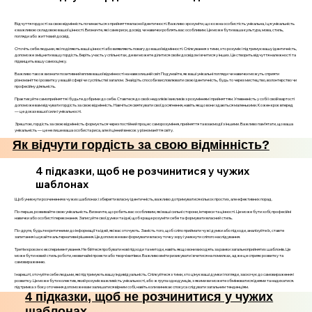
Відчуття гордості за свою відмінність починається з прийняття власної ідентичності. Важливо зрозуміти, що кожна особистість унікальна, і ця унікальність
є важливою складовою вашої цінності. Визначте, які саме риси, досвід чи навички роблять вас особливим. Це може бути ваша культура, мова, стиль,
погляди або життєвий досвід.
Оточіть себе людьми, які поділяють ваші цінності або виявляють повагу до вашої відмінності. Спілкування з тими, хто розуміє і підтримує вашу ідентичність,
допоможе зміцнити вашу гордість. Беріть участь у спільнотах, де ви можете ділитися своїм досвідом і вчитися у інших. Це створить відчуття належності та
підвищить вашу самооцінку.
Важливо також визнати позитивний вплив вашої відмінності на навколишній світ. Подумайте, як ваші унікальні погляди чи навички можуть сприяти
різноманіттю і розвитку у вашій сфері чи суспільстві загалом. Знайдіть способи висловлювати свою ідентичність, будь то через мистецтво, волонтерство чи
професійну діяльність.
Практикуйте самоприйняття і будьте добрими до себе. Ставтеся до своїх недоліків і викликів з розумінням і прийняттям. Упевненість у собі і своїй вартості
допоможе вам відчувати гордість за свою відмінність. Навчіться святкувати свої досягнення, навіть якщо вони здаються маленькими. Кожен крок вперед
— це доказ вашої сили і унікальності.
Зрештою, гордість за свою відмінність формується через постійний процес саморозуміння, прийняття та взаємодії з іншими. Важливо пам’ятати, що ваша
унікальність — це не лише ваша особиста риса, але й цінний внесок у різноманіття світу.
Як відчути гордість за свою відмінність?
4 підказки, щоб не розчинитися у чужих
шаблонах
Щоб уникнути розчинення в чужих шаблонах і зберегти власну ідентичність, важливо дотримуватися кількох простих, але ефективних порад.
По-перше, розвивайте свою унікальність. Визначте, що робить вас особливим, які ваші сильні сторони, інтереси та цінності. Це може бути хобі, професійні
навички або особисті переконання. Записуйте свої думки та ідеї, щоб краще розуміти себе та формувати власний стиль.
По-друге, будьте критичними до інформації та ідей, які вас оточують. Замість того, щоб сліпо приймати чужі думки або підходи, аналізуйте їх, ставте
запитання і шукайте альтернативні рішення. Це допоможе вам формувати власну точку зору і уникнути сліпого наслідування.
Третім кроком є експериментування. Не бійтеся пробувати нові підходи та методи, навіть якщо вони виходять за рамки загальноприйнятих шаблонів. Це
може бути новий стиль роботи, незвичайні проекти або творчі витівки. Важливо вміти ризикувати і вчитися на помилках, адже це сприяє розвитку та
самовираженню.
І нарешті, оточуйте себе людьми, які підтримують вашу індивідуальність. Спілкуйтеся з тими, хто цінує ваші думки і погляди, заохочує до самовираження і
розвитку. Це може бути колектив, який розуміє важливість унікальності, або ж група однодумців, з якими ви можете обмінюватися ідеями та надихатися.
підтримка з боку оточення допоможе вам залишатися вірним собі, навіть коли виникає спокуса слідувати загальним тенденціям.
4 підказки, щоб не розчинитися у чужих
шаблонах