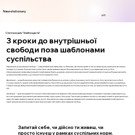
Neurolutionary
Login
Статті розділу "Знайти щастя"
3 кроки до внутрішньої
свободи поза шаблонами
суспільства
Перший крок до внутрішньої свободи — усвідомлення своїх переконань та обмежень. Це означає провести час на самороздуми, аналізуючи, які з ваших
поглядів та установок були нав'язані суспільством, а які ви прийняли свідомо. Важливо визнати, що багато з цих переконань можуть бути
обмежувальними і не відповідати вашій істинній природі. Ведіть щоденник, записуючи свої думки, емоції та реакції на різні ситуації, щоб краще зрозуміти,
що дійсно важливо для вас, а що є результатом соціального тиску.
Другий крок — розробка власних цінностей та пріоритетів. Визначте, що для вас є дійсно значущим у житті. Це можуть бути такі аспекти, як особисті
стосунки, творчість, здоров'я або професійний розвиток. Пам'ятайте, що ваші цінності можуть відрізнятися від загальноприйнятих норм, і це нормально.
Створіть план дій, який допоможе вам інтегрувати ці цінності у ваше повсякденне життя, фокусуючись на тому, що приносить вам задоволення і відчуття
цілі.
Третій крок — практика прийняття та гнучкості. Важливо навчитися приймати себе зі всіма своїми недоліками та сильними сторонами, усвідомлюючи, що
ніхто не є ідеальним. Це дозволить вам звільнитися від страху оцінки з боку інших. Також варто розвивати гнучкість у мисленні, готовність адаптуватися до
нових обставин і приймати зміни як частину життя. Залучайтеся до нових досвідів, експериментуйте з різними підходами, відкривайте нові горизонти, і
таким чином ви зможете розширити межі своїх можливостей і знайти свою справжню свободу.
Запитай себе, чи дійсно ти живеш, чи
просто існуєш у рамках суспільних норм.