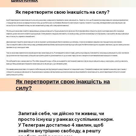
Як перетворити свою інакшість на силу?
Щоб перетворити свою інакшість на силу, важливо усвідомити і прийняти свою унікальність. Замість того, щоб намагатися відповідати загальноприйнятим
стандартам, можна зосередитися на тому, що робить вас особливим. Визначте свої сильні сторони, таланти та досвід, які відрізняють вас від інших. Це
може бути особливий погляд на світ, незвичний досвід або специфічні навички.
Після цього важливо знайти середовище, де ваша інакшість буде цінуватися. Це може бути професійна спільнота, групи за інтересами або соціальні
мережі, де ви зможете знайти однодумців. Спілкування з людьми, які мають схожий досвід, допоможе вам відчути підтримку і зрозуміти, як ваші унікальні
якості можуть сприяти спільній меті.
Далі, використовуйте свою інакшість як інструмент для інновацій. Багато великих досягнень стали можливими завдяки нестандартному мисленню.
Застосовуйте свій особистий досвід для вирішення проблем, пропонуючи нові підходи або ідеї. Не бійтеся виходити за рамки звичного, адже саме це може
призвести до значущих змін.
Також важливо навчитися комунікувати про свою інакшість. Розповідайте свою історію, діліться досвідом, пояснюйте, чому ваша унікальність має значення.
Це допоможе не тільки вам, а й іншим зрозуміти цінність різноманітності, що в свою чергу може створити позитивний вплив на ваше оточення.
Не забувайте про саморозвиток. Постійно працюйте над собою, розширюйте свої знання і навички. Це не лише зміцнить вашу самооцінку, але й дозволить
вам ще більше використовувати свою інакшість як ресурс у досягненні цілей.
На завершення, важливо оточувати себе людьми, які підтримують вашу інакшість і надихають вас. Створюйте мережі, які сприяють вашому зростанню, і
спільноти, де ваша унікальність буде визнана і оцінена. Ця підтримка допоможе вам не лише прийняти свою інакшість, але й перетворити її на потужний
двигун вашого успіху.
Як перетворити свою інакшість на
силу?
Запитай себе, чи дійсно ти живеш, чи
просто існуєш у рамках суспільних норм.
У Телеграм достатньо 4 хвилин, щоб
знайти внутрішню свободу, а решту