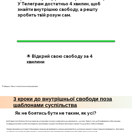
У Телеграм достатньо 4 хвилин, щоб
знайти внутрішню свободу, а решту
зробить твій розум сам.
🌟 Відкрий свою свободу за 4
хвилини
💛 Швидко. Легко. І з ясністю в кожному рішенні.
3 кроки до внутрішньої свободи поза
шаблонами суспільства
Як не боятись бути не таким, як усі?
Щоб перестати боятись бути не таким, як усі, важливо спочатку усвідомити, що унікальність – це сила. Замість того, щоб порівнювати себе з іншими,
зосередься на своїх особистих інтересах, захопленнях та цінностях. Визнач свої сильні сторони і те, що робить тебе особливим.
Знайди підтримку в оточенні. Спілкування з людьми, які приймають і цінують різноманітність, допоможе знизити страхи і зміцнити впевненість. Залучайся
до спільнот, де цінують індивідуальність. Це може бути клуб за інтересами, онлайн-група або навіть просто коло друзів.