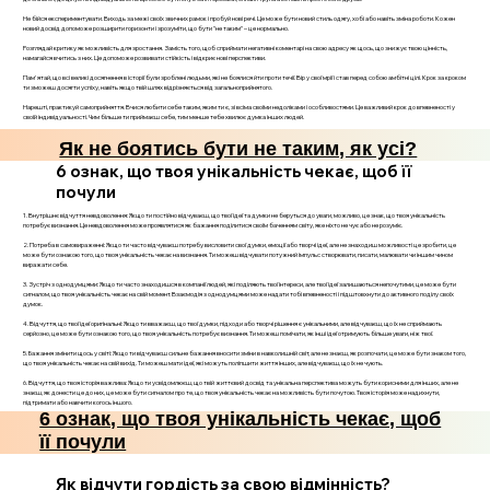
Не бійся експериментувати. Виходь за межі своїх звичних рамок і пробуй нові речі. Це може бути новий стиль одягу, хобі або навіть зміна роботи. Кожен
новий досвід допоможе розширити горизонти і зрозуміти, що бути "не таким" – це нормально.
Розглядай критику як можливість для зростання. Замість того, щоб сприймати негативні коментарі на свою адресу як щось, що знижує твою цінність,
намагайся вчитись з них. Це допоможе розвивати стійкість і відкриє нові перспективи.
Пам'ятай, що всі великі досягнення в історії були зроблені людьми, які не боялися йти проти течії. Вір у свої мрії і став перед собою амбітні цілі. Крок за кроком
ти зможеш досягти успіху, навіть якщо твій шлях відрізняється від загальноприйнятого.
Нарешті, практикуй самоприйняття. Вчися любити себе таким, яким ти є, зі всіма своїми недоліками і особливостями. Це важливий крок до впевненості у
своїй індивідуальності. Чим більше ти приймаєш себе, тим менше тебе хвилює думка інших людей.
Як не боятись бути не таким, як усі?
6 ознак, що твоя унікальність чекає, щоб її
почули
1. Внутрішнє відчуття невдоволення: Якщо ти постійно відчуваєш, що твої ідеї та думки не беруться до уваги, можливо, це знак, що твоя унікальність
потребує визнання. Це невдоволення може проявлятися як бажання поділитися своїм баченням світу, яке ніхто не чує або не розуміє.
2. Потреба в самовираженні: Якщо ти часто відчуваєш потребу висловити свої думки, емоції або творчі ідеї, але не знаходиш можливості це зробити, це
може бути ознакою того, що твоя унікальність чекає на визнання. Ти можеш відчувати потужний імпульс створювати, писати, малювати чи іншим чином
виражати себе.
3. Зустріч з однодумцями: Якщо ти часто знаходишся в компанії людей, які поділяють твої інтереси, але твої ідеї залишаються непочутими, це може бути
сигналом, що твоя унікальність чекає на свій момент. Взаємодія з однодумцями може надати тобі впевненості і підштовхнути до активного поділу своїх
думок.
4. Відчуття, що твої ідеї оригінальні: Якщо ти вважаєш, що твої думки, підходи або творчі рішення є унікальними, але відчуваєш, що їх не сприймають
серйозно, це може бути ознакою того, що твоя унікальність потребує визнання. Ти можеш помічати, як інші ідеї отримують більше уваги, ніж твої.
5. Бажання змінити щось у світі: Якщо ти відчуваєш сильне бажання вносити зміни в навколишній світ, але не знаєш, як розпочати, це може бути знаком того,
що твоя унікальність чекає на свій вихід. Ти можеш мати ідеї, які можуть поліпшити життя інших, але відчуваєш, що їх не чують.
6. Відчуття, що твоя історія важлива: Якщо ти усвідомлюєш, що твій життєвий досвід та унікальна перспектива можуть бути корисними для інших, але не
знаєш, як донести це до них, це може бути сигналом про те, що твоя унікальність чекає на можливість бути почутою. Твоя історія може надихнути,
підтримати або навчити когось іншого.
6 ознак, що твоя унікальність чекає, щоб
її почули
Як відчути гордість за свою відмінність?