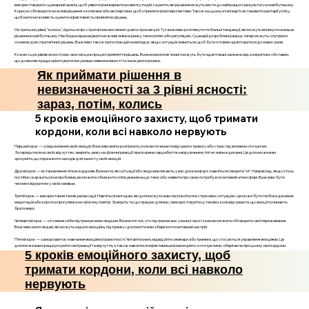
використовувати сценарний аналіз, щоб уявити різні варіанти розвитку подій, і оцінити, які рішення можуть вести до найкращого результату в майбутньому.
Корисно обговорити можливі рішення з колегами або експертами, щоб отримати різні перспективи. Також на цьому етапі варто встановити критерії успіху,
щоб мати можливість оцінити ефективність прийнятих рішень.
На третьому рівні, "колись", йдеться про стратегічне мислення і довгострокові цілі. Тут важливо розглянути глобальні тенденції, які можуть вплинути на ваше
рішення в майбутньому. Необхідно враховувати можливі зміни в ринку, технологіях або регуляціях. Сценарії, розроблені раніше, тепер можуть слугувати
основою для стратегічних рішень. Важливо також мати план дій на випадок, якщо ситуація зміниться, щоб бути готовим адаптуватися до нових умов.
Кожен з цих рівнів ясності має своє місце в процесі прийняття рішень. Вони взаємопов'язані і можуть бути адаптовані залежно від конкретних обставин,
що дозволяє краще орієнтуватися в умовах невизначеності та знижувати ризики.
Як приймати рішення в
невизначеності за 3 рівні ясності:
зараз, потім, колись
5 кроків емоційного захисту, щоб тримати
кордони, коли всі навколо нервують
Перший крок — усвідомлення своїх емоцій. Важливо вміти розпізнати, коли ви починаєте відчувати тривогу або стрес під впливом оточуючих.
Зосередьтеся на своїх відчуттях, зверніть увагу на фізичні реакції: прискорене серцебиття, напруження в тілі чи зміни в диханні. Це допоможе вам
зрозуміти, що пора вжити заходів для захисту своїх емоцій.
Другий крок — встановлення чітких кордонів. Визначте, які ситуації або люди викликають у вас дискомфорт, і навчіться говорити "ні". Наприклад, якщо хтось
постійно скаржиться на проблеми, ви можете обмежити спілкування на цю тему або заявити про свою потребу в позитивній атмосфері. Важливо бути
чесним і відкритим у своїх намірах.
Третій крок — використання технік релаксації. Навчіться методам, які допоможуть вам заспокоїтися в стресових ситуаціях. Це може бути глибоке дихання,
медитація або коротка прогулянка на свіжому повітрі. Знайдіть те, що працює для вас, і використовуйте ці техніки, коли відчуваєте, що емоції починають
брати верх.
Четвертий крок — оточення себе підтримуючими людьми. Визначте тих, хто підтримає вас у важкі часи і з ким ви можете обговорити свої переживання.
Важливо мати людей, які можуть надати емоційну підтримку і допомогти вам зберігати позитивний настрій.
П’ятий крок — саморозвиток і навчання емоційної грамотності. Читайте книги, відвідуйте семінари або тренінги, що стосуються управління емоціями. Це
допоможе вам краще розуміти свої реакції та відчуття, а також навчитися ефективніше взаємодіяти з оточуючими, зберігаючи при цьому свої кордони.
5 кроків емоційного захисту, щоб
тримати кордони, коли всі навколо
нервують