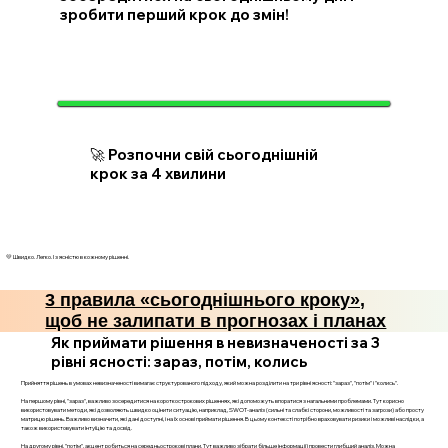
зробити перший крок до змін!
🚀 Розпочни свій сьогоднішній
крок за 4 хвилини
💛 Швидко. Легко. І з ясністю в кожному рішенні.
3 правила «сьогоднішнього кроку»,
щоб не залипати в прогнозах і планах
Як приймати рішення в невизначеності за 3
рівні ясності: зараз, потім, колись
Прийняття рішень в умовах невизначеності вимагає структурованого підходу, який можна розділити на три рівні ясності: "зараз", "потім" і "колись".
На першому рівні, "зараз", важливо зосередитися на короткострокових рішеннях, які допоможуть впоратися з нагальними проблемами. Тут корисно
використовувати методи, які дозволяють швидко оцінити ситуацію, наприклад, SWOT-аналіз (сильні та слабкі сторони, можливості та загрози) або просту
матрицю рішень. Важливо визначити, які дані доступні, і на їх основі приймати рішення. В цьому контексті потрібно враховувати ризики і можливі наслідки, а
також використовувати інтуїцію та досвід.
На другому рівні, "потім", акцент робиться на середньострокові плани. Тут важливо зібрати більше інформації і провести глибший аналіз. Можна