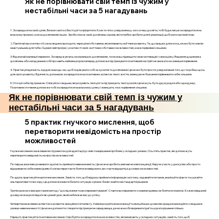
Як не порівнювати свій темп із чужим у
нестабільні часи за 5 нагадувань
1. Зосередься на своїх цілях. Визнач свої особисті цілі та пріоритети. Коли ти чітко усвідомлюєш, чого хочеш досягти, тобі буде легше зосередитися на
власному прогресі, а не на досягненнях інших. Зроби список своїх досягнень і кроків, які потрібно зробити для їх реалізації, щоб мати наочний план.
2. Пам’ятай про контекст. Кожна людина проходить через різні обставини, які впливають на її темп розвитку. Те, що працює для когось, може бути зовсім
неактуальним для тебе. Оцінюй свій прогрес у контексті своїх життєвих обставин і можливостей, а не в порівнянні з іншими.
3. Відзначай маленькі перемоги. Зосереджуючись на маленьких досягненнях, ти можеш підвищити свою мотивацію і самооцінку. Ведення щоденника
досягнень або нагадування собі про навіть найменші кроки вперед допоможе підтримувати позитивний настрій і не зважати на зовнішні порівняння.
4. Практикуй вдячність. Щодня знаходь час, щоб подякувати собі за зусилля та досягнення. Це може бути просте усвідомлення того, що ти робиш щось
для свого розвитку. Вдячність допомагає зосередитися на позитивних аспектах твого життя, зменшуючи бажання порівнювати себе з іншими.
5. Оточуй себе підтримкою. Спілкуйся з людьми, які розуміють твої цілі та підтримують твої зусилля. Це можуть бути друзі, родичі або однодумці.
Позитивне оточення допоможе тобі зосередитися на власному шляху і зменшить тиск порівняння з іншими.
Як не порівнювати свій темп із чужим у
нестабільні часи за 5 нагадувань
5 практик гнучкого мислення, щоб
перетворити невідомість на простір
можливостей
Гнучке мислення є важливим інструментом для адаптації до змін та вирішення проблем у складних умовах. Ось п’ять практик, які допоможуть
перетворити невідомість на простір можливостей.
По-перше, важливо розвивати здатність приймати невизначеність. Це можна зробити, вивчаючи нові концепції, беручи участь у дискусіях або просто
відкриваючи себе новим ідеям. Коли ви перестаєте боятися невідомого, ви стаєте відкритіші до нових можливостей.
По-друге, практикуйте критичне мислення. Замість того, щоб відразу приймати інформацію за істину, задавайте питання, аналізуйте факти та шукайте
альтернативні точки зору. Це допоможе вам побачити ситуацію з різних боків і знайти нестандартні рішення.
Третім кроком є використання методу "дослідження та експериментування". Ставте експерименти з новими ідеями, не боятися помилок. Кожен невдалий
досвід можна розглядати як цінний урок, який наближає вас до успіху.
Четвертим важливим аспектом є розвиток емоційного інтелекту. Уміння розуміти власні емоції та емоції інших дозволяє краще взаємодіяти з людьми в
умовах невизначеності. Це може допомогти створити підтримуюче середовище, де можна обговорювати ідеї та шукати рішення спільно.
Нарешті, практикуйте позитивне мислення. Спробуйте зосередитися на можливостях, які виникають у складних ситуаціях, замість того, щоб