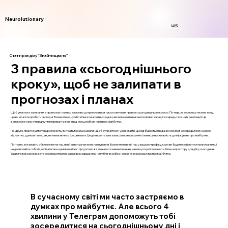
Neurolutionary
Login
Статті розділу "Знайти щастя"
3 правила «сьогоднішнього
кроку», щоб не залипати в
прогнозах і планах
Щоб уникнути залипання в прогнозах і планах, важливо дотримуватися трьох ключових правил «сьогоднішнього кроку». По-перше, зосередьтеся на тому,
що ви можете зробити сьогодні. Визначте одну або кілька конкретних задач, які ви можете виконати прямо зараз, і зосередьтеся на їх реалізації. Це
допоможе уникнути відчуття перевантаження від масштабних планів на майбутнє.
По-друге, практикуйте усвідомленість. Витратьте кілька хвилин, щоб зупинитися і усвідомити, що відбувається в даний момент. Зосередьтеся на своїх
відчуттях, думках і емоціях, не намагаючись їх оцінювати. Це дозволить вам залишатися присутнім і зменшить схильність до міркувань про майбутнє.
По-третє, встановіть обмеження на час, який ви витрачаєте на планування. Визначте певний час у вашому графіку, коли ви будете займатися плануванням, і
не дозволяйте собі відволікатися на це в інший час. Це допоможе зменшити навантаження на ваш розум і залишити більше простору для дій у сьогоденні.
Таким чином, ви зможете зосередитися на важливих завданнях, не гублячи себе в нескінченних роздумах про майбутнє.
В сучасному світі ми часто застряємо в
думках про майбутнє. Але всього 4
хвилини у Телеграм допоможуть тобі
зосередитися на сьогоднішньому дні і