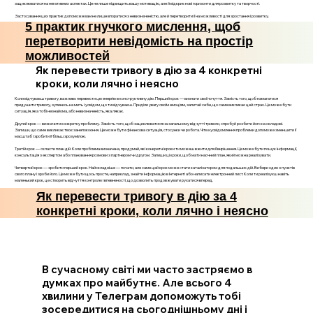
зациклюватися на негативних аспектах. Це не лише підвищить вашу мотивацію, але й відкриє нові горизонти для розвитку та творчості.
Застосування цих практик допоможе вам не лише впоратися з невизначеністю, але й перетворити її на можливості для зростання і розвитку.
5 практик гнучкого мислення, щоб
перетворити невідомість на простір
можливостей
Як перевести тривогу в дію за 4 конкретні
кроки, коли лячно і неясно
Коли відчуваєш тривогу, важливо перевести цю енергію в конструктивну дію. Перший крок — визнати свої почуття. Замість того, щоб намагатися
придушити тривогу, зупинись на мить і усвідом, що ти відчуваєш. Приділи увагу своїм емоціям, запитай себе, що саме викликає цей страх. Це може бути
ситуація, яка тобі незнайома, або невизначеність, яка лякає.
Другий крок — визначити конкретну проблему. Замість того, щоб зациклюватися на загальному відчутті тривоги, спробуй розбити його на складові.
Запиши, що саме викликає твоє занепокоєння. Це може бути фінансова ситуація, стосунки чи робота. Чітке усвідомлення проблеми допоможе зменшити її
масштаб і зробити її більш зрозумілою.
Третій крок — скласти план дій. Коли проблема визначена, продумай, які конкретні кроки ти можеш вжити для її вирішення. Це може бути пошук інформації,
консультація з експертом або планування розмови з партнером чи другом. Запиши ці кроки, щоб мати наочний план, який можна реалізувати.
Четвертий крок — зробити перший крок. Найскладніше — почати, але саме цей крок може стати каталізатором для подальших дій. Вибери один з пунктів
свого плану і зроби його. Це може бути щось просте, наприклад, знайти інформацію в Інтернеті або написати електронний лист. Коли ти реалізуєш навіть
маленький крок, це створить відчуття контролю і впевненості, що дозволить продовжувати рухатися вперед.
Як перевести тривогу в дію за 4
конкретні кроки, коли лячно і неясно
В сучасному світі ми часто застряємо в
думках про майбутнє. Але всього 4
хвилини у Телеграм допоможуть тобі
зосередитися на сьогоднішньому дні і