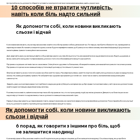
Ці стратегії можуть допомогти зберегти чутливість і не втратити зв'язок із власними емоціями, навіть у важкі часи.
10 способів не втратити чутливість,
навіть коли біль надто сильний
Як допомогти собі, коли новини викликають
сльози і відчай
Коли новини викликають сльози і відчай, важливо знайти способи підтримки себе в цей важкий час. По-перше, спробуйте обмежити час, проведений за
переглядом новин. Встановіть конкретні години, коли ви будете перевіряти новини, щоб уникнути постійного впливу негативної інформації. Це допоможе
знизити рівень тривоги та емоційного виснаження.
Далі, звертайте увагу на свої емоції. Дайте собі дозвіл відчувати сум, гнів або інші почуття, але намагайтеся не зациклюватися на них. Ведіть щоденник, в
якому записуйте свої думки та переживання, це може стати способом вивільнити емоції та зрозуміти їх.
Підтримка соціальних зв'язків також є важливою. Спілкуйтеся з друзями та близькими, обговорюйте новини, але намагайтеся уникати токсичних розмов.
Підтримка оточуючих може зменшити відчуття ізоляції і дати відчуття спільності у важкі часи.
Фізична активність може стати потужним засобом зняття стресу. Регулярні прогулянки, заняття спортом або навіть йога допоможуть вам зосередитися на
своєму тілі, зменшуючи рівень тривоги. Не забувайте про здорове харчування і достатній сон – вони також мають значний вплив на ваше емоційне
самопочуття.
Зверніть увагу на позитивні новини та історії. Багато медіа-ресурсів публікують матеріали про добрі справи та позитивні зміни у світі. Це може допомогти вам
знайти надію і мотивацію, відволікаючи від негативу.
Розгляньте можливість зайнятися волонтерством або підтримкою тих, хто постраждав від подій, про які ви дізналися. Діяльність на благо інших може
надати відчуття мети та задоволення, а також допомогти зменшити ваш власний стрес.
Нарешті, якщо відчуваєте, що переживання стають занадто важкими, не соромтеся звернутися за професійною допомогою. Психотерапія або консультації
можуть допомогти знайти стратегії для подолання негативних емоцій та стресу.
Як допомогти собі, коли новини викликають
сльози і відчай
6 порад, як говорити з іншими про біль, щоб
не залишитися наодинці
Коли ви відчуваєте біль, важливо знайти спосіб поділитися цим досвідом з іншими, щоб не залишитися наодинці. Ось кілька порад, як це зробити: