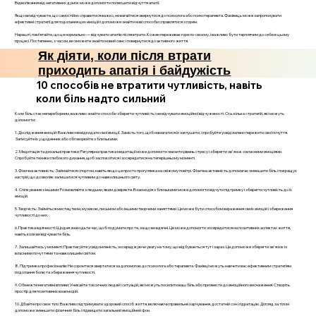
Відволікання від негативних думок може допомогти полегшити відчуття апатії.
Якщо ви відчуваєте, що самостійно справитися важко, не вагайтеся звернутися до психолога або психотерапевта. Фахівець може запропонувати
ефективні стратегії для подолання цих емоцій і допоможе знайти нові способи справлятися з горем.
Нарешті, пам’ятайте, що це нормально — відчувати апатію після втрати. Кожен переживає горе по-своєму, і важливо бути терплячим до себе в цьому
процесі. Постепенно, з часом, ви зможете знайти новий сенс і повернутися до активного життя.
Як діяти, коли після втрати
приходить апатія і байдужість
10 способів не втратити чутливість, навіть
коли біль надто сильний
Коли біль стає непереборним, важливо знайти способи зберегти чутливість і не відчувати емоційної відчуженості. Ось кілька стратегій, які можуть
допомогти:
1. Дослідження емоцій: Важливо не відкидати свої емоції. Замість того, щоб намагатися їх заглушити, спробуйте усвідомлено пережити свої почуття.
Записуйте їх у щоденник або обговорюйте з близькими.
2. Медитація та дихальні практики: Регулярна практика медитації може допомогти знизити рівень стресу і зберегти зв'язок з власними емоціями.
Спробуйте техніки глибокого дихання, щоб заспокоїтися і зосередитися на теперішньому моменті.
3. Фізична активність: Займайтеся спортом, навіть якщо це просто прогулянка на свіжому повітрі. Фізична активність допомагає зменшити біль і покращує
настрій, що дозволяє залишатися чутливим до навколишнього світу.
4. Спілкування з іншими: Розмовляйте з людьми, яким довіряєте. Взаємодія з близькими може допомогти відчути підтримку і зберегти чутливість до їх
емоцій.
5. Творчість: Займіться мистецтвом, музикою, письмом або іншими творчими заняттями. Це може бути способом вираження своїх емоцій і збереження
чутливості до них.
6. Практика вдячності: Щодня знаходьте час, щоб подумати про те, за що ви вдячні. Це може допомогти зосередитися на позитивних аспектах життя,
навіть коли ви відчуваєте біль.
7. Залишайтесь у моменті: Практикуйте усвідомленість, зосереджуючи увагу на тому, що відбувається тут і зараз. Це допоможе зберегти зв'язок із
власними почуттями та навколишнім світом.
8. Підтримка професіоналів: Не соромтеся звертатися за допомогою до психолога або терапевта. Фахівці можуть навчити вас ефективним стратегіям
подолання болю та збереження чутливості.
9. Обмежте негативні впливи: Уникайте токсичних людей і ситуацій, які можуть посилити ваш біль або призвести до емоційного виснаження. Створіть
простір для позитивних взаємодій.
10. Дбайте про своє тіло: Важливо підтримувати здоровий спосіб життя, включаючи правильне харчування, достатній сон і гідратацію. Догляд за тілом
допоможе зменшити фізичний біль і підвищити загальний емоційний фон.