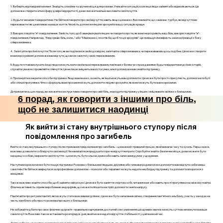
1. Виберіть відповідний момент. Знайдіть спокійне та зручне місце для розмови. Уникайте ситуацій, коли інші люди зайняті або відволікаються. Це
допоможе створити атмосферу довіри і відкритості, де ви зможете вільно висловити свої почуття.
2. Будьте чесними та відкритими. Не бійтеся говорити про свої відчуття, навіть якщо це важко. Висловлюйте, що саме вас турбує, які відчуття ви
переживаєте і як це впливає на ваше життя. Чесність допоможе іншим зрозуміти вашу ситуацію краще.
3. Використовуйте "я"-повідомлення. Замість того, щоб звинувачувати інших чи говорити про те, як вони не розуміють ваш біль, використовуйте "я"-
повідомлення. Наприклад, "Я відчуваю біль, коли..." або "Мені важко, і я хотів би, щоб ти це зрозумів". Це зменшує ймовірність захисної реакції з боку
співрозмовника.
4. Запитуйте про їхні почуття. Після того, як ви поділилися своїм досвідом, запитайте співрозмовника, чи переживав він щось подібне. Це може створити
взаєморозуміння і допоможе вам відчути, що ви не самотні у своїх переживаннях.
5. Будьте готові вислухати. Іноді люди можуть мати свої власні переживання, пов’язані з болем чи стражданнями. Будьте відкритими до їхніх історій,
слухайте уважно і проявляйте співчуття. Це не лише зміцнить ваші стосунки, але й допоможе вам знайти підтримку.
6. Пропонуйте конкретні способи підтримки. Якщо вам важко, скажіть, як інші можуть вам допомогти. Це може бути просто присутність, допомога в побуті
або спільні прогулянки. Чітко сформульовані прохання можуть допомогти людям зрозуміти, як вони можуть бути вам корисними.
Дотримуючись цих порад, ви зможете конструктивно говорити про свій біль, знаходити підтримку у інших і зміцнювати зв’язки з близькими.
6 порад, як говорити з іншими про біль,
щоб не залишитися наодинці
Як вийти зі стану внутрішнього ступору після
повідомлення про загибель
Вийти зі стану внутрішнього ступору після отримання повідомлення про загибель – це важкий і тривалий процес, який вимагає часу та зусиль. Перш за все,
важливо дозволити собі відчути свої емоції. Не намагайтеся придушити горе чи відчуття втрати. Спробуйте знайти безпечне місце, де ви можете бути
наодинці з собою, і виразити свої почуття – це можуть бути сльози, крики або навіть записання думок у щоденник.
Наступним кроком може бути пошук підтримки. Розмова з близькими людьми, друзями або членами родини може допомогти вам відчути себе менш
самотнім. Не бійтеся звернутися за професійною допомогою – психолог або терапевт можуть надати необхідну підтримку та допомогти впоратися з
емоціями.
Також важливо знайти способи, щоб зайняти свій розум. Це може бути заняття спортом, хобі, читання книг або навіть прості прогулянки на свіжому повітрі.
Фізична активність сприяє виробленню ендорфінів, що може поліпшити настрій і допомогти зняти напругу.
Пам’ятайте про ритуали пам’яті, які можуть стати важливими для вас. Це може бути запалення свічки, створення пам'ятного альбому, участь у заходах на
честь загиблого або просто розмова про нього з близькими.
Не забувайте дбати про своє фізичне здоров’я – правильне харчування, достатній сон і уникнення шкодливих звичок можуть суттєво вплинути на ваше
самопочуття. Важливо також встановити розпорядок дня, який може надати відчуття стабільності у цей важкий час.
Дайте собі час, адже процес горювання індивідуальний і у кожного він проходить по-своєму. Не соромтеся просити допомогу, коли це потрібно, і пам’ятайте,