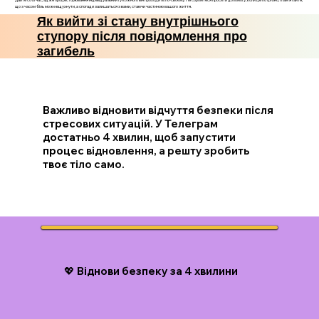
що з часом біль може вщухнути, а спогади залишаться з вами, стаючи частиною вашого життя.
Як вийти зі стану внутрішнього
ступору після повідомлення про
загибель
Важливо відновити відчуття безпеки після
стресових ситуацій. У Телеграм
достатньо 4 хвилин, щоб запустити
процес відновлення, а решту зробить
твоє тіло само.
💖 Віднови безпеку за 4 хвилини