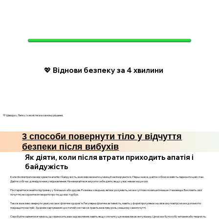
💖 Віднови безпеку за 4 хвилини
💛 Швидко. Легко. І з ясністю в кожному рішенні.
3 способи повернути тіло у відчуття
безпеки після вибухів
Як діяти, коли після втрати приходить апатія і
байдужість
Коли після втрати ви відчуваєте апатію і байдужість, важливо визнати ці емоції і не ігнорувати їх. Перш за все, дайте собі можливість пережити цей стан.
Дайте собі час для відпочинку і відновлення. Не намагайтеся змусити себе діяти, якщо у вас немає на це сил.
Постарайтеся знайти підтримку у близьких або друзів. Розмова з людьми, які вас розуміють, може суттєво полегшити ваше становище. Висловіть свої
почуття, не соромтеся говорити про те, що вас турбує.
Також важливо звернути увагу на своє фізичне здоров'я. Регулярна фізична активність, навіть у формі прогулянок на свіжому повітрі, може допомогти
покращити настрій. Здорове харчування і достатній сон також грають важливу роль у вашому самопочутті.
Спробуйте зайнятися чимось, що приносить вам задоволення, навіть якщо спочатку це не викликає ентузіазму. Це може бути хобі, читання або творчість.