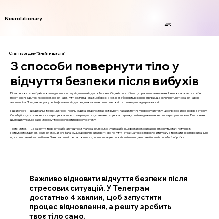
Neurolutionary
Login
Статті розділу "Знайти щастя"
3 способи повернути тіло у
відчуття безпеки після вибухів
Після пережитих вибухів важливо допомогти тілу відновити відчуття безпеки. Один із способів — це практики заземлення. Це може включати в себе
прості фізичні дії, такі як зосередження на відчутті землі під ногами, обережне ходіння, або навіть виконання вправ, що включають натискання на різні
частини тіла. Приділяючи увагу своїм фізичним відчуттям, можна зменшити тривожність і повернутися до реальності.
Інший спосіб — це дихальні техніки. Глибоке і повільне дихання допомагає активувати парасимпатичну нервову систему, що сприяє зниженню рівня стресу.
Спробуйте дихати через носа на рахунок чотирьох, затримувати дихання на рахунок чотирьох, а потім видихати через рот на рахунок восьми. Повторення
цього циклу кілька разів може суттєво заспокоїти нервову систему.
Третій метод — це зайняття творчістю або мистецтвом. Малювання, письмо, музика або інші форми самовираження можуть стати потужним
інструментом для відновлення емоційного балансу. Це дозволяє висловити свої почуття і страхи, а також переключити увагу з травматичних переживань на
щось позитивне і заспокійливе. Заняття творчістю також може допомогти з’єднатися зі своїми емоціями і знайти нові способи їх обробки.
Важливо відновити відчуття безпеки після
стресових ситуацій. У Телеграм
достатньо 4 хвилин, щоб запустити
процес відновлення, а решту зробить
твоє тіло само.