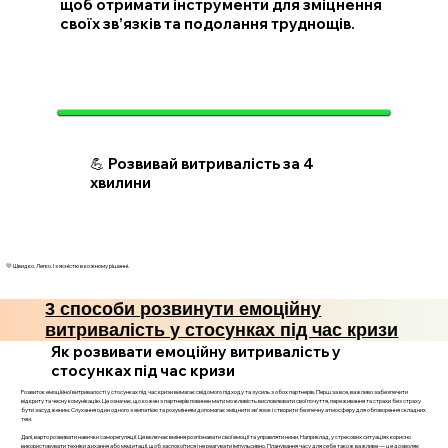
щоб отримати інструменти для зміцнення
своїх зв’язків та подолання труднощів.
💪 Розвивай витривалість за 4
хвилини
💛 Швидко. Легко. І з ясністю в кожному рішенні.
3 способи розвинути емоційну
витривалість у стосунках під час кризи
Як розвивати емоційну витривалість у
стосунках під час кризи
Розвиток емоційної витривалості у стосунках під час кризи вимагає свідомого підходу та зусиль з обох партнерів. Перш за все, важливо забезпечити
відкриту та чесну комунікацію. Це означає, що кожен з партнерів повинен мати можливість висловлювати свої почуття, переживання та страхи без страху
бути засудженим. Слухання один одного з емпатією та розумінням допомагає зміцнити зв'язок і створити безпечну атмосферу для обговорення складних
тем.
Далі, варто розвивати навички саморегуляції. Це включає вміння розпізнавати свої емоції та управляти ними. Наприклад, у стресових ситуаціях корисно
використовувати техніки дихання або медитації, щоб заспокоїтися і не реагувати імпульсивно. Планування часу для себе також важливе — це дозволяє