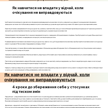
Як навчитися не впадати у відчай, коли
очікування не виправдовуються
Щоб навчитися не впадати у відчай, коли очікування не виправдовуються, важливо спочатку усвідомити, що невдачі та незадоволені очікування є
природною частиною життя. Важливо розвивати гнучкість мислення, що дозволяє адаптуватися до нових обставин і шукати альтернативні шляхи.
Практикуй техніки саморефлексії. Коли щось іде не так, зупинись і запитай себе, чому це сталося. Які фактори вплинули на результат? Це може допомогти
зрозуміти, що не все підлягає контролю, і що іноді ситуація виходить за рамки наших можливостей.
Сформуй реалістичні очікування. Часто наше розчарування походить з завищених або ідеалізованих сподівань. Спробуй оцінити ситуацію більш критично і
зменшити рівень очікувань, зосередившись на процесі, а не лише на результатах.
Розвивай навички позитивного мислення. Коли щось іде не так, замість того, щоб зациклюватися на негативі, спробуй знайти позитивні аспекти ситуації. Що
нового ти дізнався? Які можливості відкриваються перед тобою?
Залучай підтримку оточення. Ділися своїми переживаннями з близькими друзями або рідними. Часто обговорення своїх почуттів допомагає зняти напругу
та отримати новий погляд на ситуацію.
Займайся самообслуговуванням. Фізична активність, медитація, хобі чи навіть прості прогулянки на свіжому повітрі можуть знизити рівень стресу і
покращити загальний настрій.
Пам'ятай, що всі переживають невдачі. Важливо усвідомити, що ти не самотній у своїх розчаруваннях, і що багато людей проходять через схожі ситуації.
Вивчення досвіду інших може надати корисні поради та підтримку.
Нарешті, стався до невдач як до можливості для зростання. Кожен невдалий досвід може навчити чогось нового та зміцнити твою стійкість. Використовуй
ці уроки, щоб стати сильнішим та більш впевненим у своїх можливостях.
Як навчитися не впадати у відчай, коли
очікування не виправдовуються
4 кроки до збереження себе у стосунках
під тиском змін
Перший крок - усвідомлення своїх почуттів і потреб. Коли стосунки піддаються змінам, важливо зупинитися і проаналізувати, що саме ви відчуваєте.
Визначте свої емоції: чи це страх, тривога, чи, можливо, відчуття втрати. Запитайте себе, що вам потрібно для комфортного перебування у цих стосунках.
Важливо не ігнорувати свої потреби, адже їх усвідомлення допоможе краще орієнтуватися у ситуації.
Другий крок - відкритий і чесний діалог з партнером. Обговоріть зміни, які відбуваються, і те, як вони впливають на вас. Важливо не лише висловити свої
почуття, а й слухати партнера. Створіть безпечний простір для розмови, де кожен зможе вільно ділитися своїми переживаннями. Це допоможе зміцнити