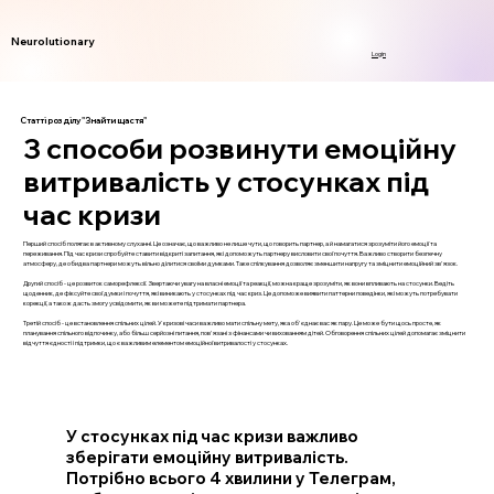
Neurolutionary
Login
Статті розділу "Знайти щастя"
3 способи розвинути емоційну
витривалість у стосунках під
час кризи
Перший спосіб полягає в активному слуханні. Це означає, що важливо не лише чути, що говорить партнер, а й намагатися зрозуміти його емоції та
переживання. Під час кризи спробуйте ставити відкриті запитання, які допоможуть партнеру висловити свої почуття. Важливо створити безпечну
атмосферу, де обидва партнери можуть вільно ділитися своїми думками. Таке спілкування дозволяє зменшити напругу та зміцнити емоційний зв'язок.
Другий спосіб - це розвиток саморефлексії. Звертаючи увагу на власні емоції та реакції, можна краще зрозуміти, як вони впливають на стосунки. Ведіть
щоденник, де фіксуйте свої думки і почуття, які виникають у стосунках під час криз. Це допоможе виявити паттерни поведінки, які можуть потребувати
корекції, а також дасть змогу усвідомити, як ви можете підтримати партнера.
Третій спосіб - це встановлення спільних цілей. У кризові часи важливо мати спільну мету, яка об'єднає вас як пару. Це може бути щось просте, як
планування спільного відпочинку, або більш серйозні питання, пов'язані з фінансами чи вихованням дітей. Обговорення спільних цілей допомагає зміцнити
відчуття єдності і підтримки, що є важливим елементом емоційної витривалості у стосунках.
У стосунках під час кризи важливо
зберігати емоційну витривалість.
Потрібно всього 4 хвилини у Телеграм,