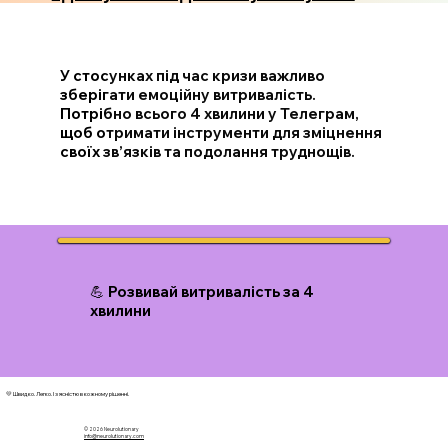
У стосунках під час кризи важливо
зберігати емоційну витривалість.
Потрібно всього 4 хвилини у Телеграм,
щоб отримати інструменти для зміцнення
своїх зв’язків та подолання труднощів.
💪 Розвивай витривалість за 4
хвилини
💛 Швидко. Легко. І з ясністю в кожному рішенні.
© 2026 N
eurolutionary
info@neurolutionary.com