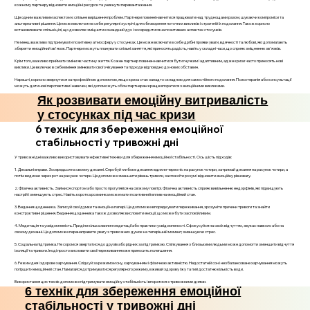
кожному партнеру відновити емоційні ресурси та уникнути перевантаження.
Ще одним важливим аспектом є спільне вирішення проблем. Партнери повинні навчитися працювати над труднощами разом, шукаючи компроміси та
альтернативні рішення. Це може включати в себе регулярні зустрічі для обговорення поточних викликів і стратегій їх подолання. Також корисно
встановлювати спільні цілі, що дозволяє зміцнити командний дух і зосередитися на позитивних аспектах стосунків.
Не менш важливо підтримувати позитивну атмосферу у стосунках. Це може включати в себе дрібні прояви уваги, вдячності та любові, які допомагають
зберегти емоційний зв'язок. Партнери можуть планувати спільні заняття, які приносять радість, навіть у складні часи, що сприяє зміцненню зв'язків.
Крім того, важливо приймати зміни як частину життя. Кожен партнер повинен навчитися бути гнучким і адаптивним, адже кризи часто приносять нові
виклики. Це включає в себе вміння змінювати свої очікування та підходи відповідно до нових обставин.
Нарешті, корисно звернутися за професійною допомогою, якщо криза стає занадто складною для самостійного подолання. Психотерапія або консультації
можуть дати нові перспективи і навички, які допоможуть обом партнерам краще впоратися з емоційними викликами.
Як розвивати емоційну витривалість
у стосунках під час кризи
6 технік для збереження емоційної
стабільності у тривожні дні
У тривожні дні важливо використовувати ефективні техніки для збереження емоційної стабільності. Ось шість підходів:
1. Дихальні вправи. Зосередься на своєму диханні. Спробуй глибоке дихання: вдихни через ніс на рахунок чотири, затримай дихання на рахунок чотири, а
потім видихни через рот на рахунок чотири. Це допоможе зменшити рівень тривоги, заспокоїти розум і відновити емоційну рівновагу.
2. Фізична активність. Займися спортом або просто прогуляйся на свіжому повітрі. Фізична активність сприяє вивільненню ендорфінів, які підвищують
настрій і зменшують стрес. Навіть коротка розминка може мати позитивний вплив на емоційний стан.
3. Ведення щоденника. Записуй свої думки та емоції на папері. Це допоможе впорядкувати переживання, зрозуміти причини тривоги та знайти
конструктивні рішення. Ведення щоденника також дозволяє висловити емоції, що може бути заспокійливим.
4. Медитація та усвідомленість. Приділи кілька хвилин медитації або практики усвідомленості. Сфокусуйся на своїх відчуттях, звуках навколо або на
своєму диханні. Це допоможе перенаправити увагу з тривожних думок на теперішній момент, зменшуючи стрес.
5. Соціальна підтримка. Не соромся звертатися до друзів або рідних за підтримкою. Спілкування з близькими людьми може допомогти зменшити відчуття
ізоляції та тривоги. Іноді просто висловити свої переживання вже приносить полегшення.
6. Режим дня і здорове харчування. Слідкуй за режимом сну, харчуванням і фізичною активністю. Недостатній сон і незбалансоване харчування можуть
погіршити емоційний стан. Намагайся дотримуватися регулярного режиму, вживай здорову їжу та пий достатню кількість води.
Використання цих технік допоможе підтримувати емоційну стабільність і впоратися з тривожними днями.
6 технік для збереження емоційної
стабільності у тривожні дні