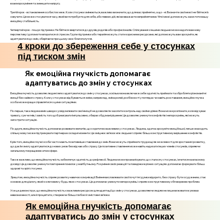
взаєморозуміння та зменшити напругу.
Третій крок - встановлення особистих меж. Коли стосунки змінюються, важливо визначити, що для вас прийнятно, а що - ні. Визначте свої межі і не бійтеся їх
озвучити. Це може стосуватися часу, який ви потребуєте для себе, або певних дій, які ви вважаєте неприйнятними. Чіткі межі допоможуть захистити вашу
емоційну стабільність.
Четвертий крок - пошук підтримки. Не бійтеся звертатися до друзів, родичів або професіоналів. Спілкування з іншими людьми може надати вам нову
перспективу і допомогти впоратися зі стресом. Групи підтримки або терапія можуть стати корисними ресурсами, які допоможуть вам зрозуміти, як
адаптуватися до змін, зберігаючи при цьому своє благополуччя.
4 кроки до збереження себе у стосунках
під тиском змін
Як емоційна гнучкість допомагає
адаптуватись до змін у стосунках
Емоційна гнучкість дозволяє людині легко адаптуватися до змін у стосунках, оскільки вона включає в себе здатність приймати та обробляти різноманітні
емоції без зайвого стресу. Коли у стосунках відбуваються зміни, наприклад, зміна ролей, розбіжності у поглядах чи навіть розставання, емоційно гнучка
особа може краще справлятися з цими ситуаціями.
По-перше, така людина вміє швидко усвідомлювати свої емоції і не дозволяє їм захопити контроль над своїми діями. Вона може розпізнати, коли відчуває
тривогу, сум чи гнів, і замість того щоб реагувати імпульсивно, обирає обдумані рішення. Це дозволяє уникнути конфліктів і непорозумінь, які можуть
загострити ситуацію.
По-друге, емоційна гнучкість допомагає розвивати емпатію, що є критично важливим у стосунках. Людина, здатна зрозуміти емоції іншої, легше знаходить
спільну мову і може підтримувати партнера в складні моменти. Це зміцнює зв’язок між людьми і сприяє більш конструктивному вирішенню конфліктів.
Крім того, емоційно гнучкі особи часто мають позитивніше ставлення до змін. Вони можуть сприймати труднощі як можливості для зростання і розвитку,
що дає їм змогу адаптуватися до нових умов без відчаю або страху. Це позитивне ставлення може навіть надихати інших членів стосунків, сприяючи
загальному покращенню атмосфери.
Також важливо, що емоційна гнучкість забезпечує здатність до рефлексії. Людина може проаналізувати, що сталося у стосунках, і вчитися на власному
досвіді. Це дозволяє уникнути повторення помилок у майбутньому. Розуміння своїх реакцій та поведінки в різних ситуаціях допомагає формувати більш
здорові та зрілі стосунки.
Зрештою, емоційна гнучкість сприяє розвитку навичок комунікації. Вміння висловлювати свої почуття і думки відкрито, без страху бути осудженим, стає
основою для діалогу, який є ключовим у будь-яких стосунках. Це допомагає уникнути непорозумінь і сприяє конструктивному обговоренню проблем.
Усе це демонструє, що емоційна гнучкість є важливим ресурсом для адаптації до змін у стосунках, дозволяючи людям не лише виживати в умовах
невизначеності, але й процвітати, створюючи більш глибокі й змістовні зв’язки.
Як емоційна гнучкість допомагає
адаптуватись до змін у стосунках