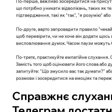
По-перше, важливо зосередитися на присутно
що потрібно уникати відволікань, таких як 
підтвердження, такі як "так", "я розумію" аб
По-друге, варто запровадити правило "чекай 
щоб перевірити, чи не хоче він додати щось 
висловлювання думок. Часом паузи можуть б
По-третє, практикуйте емпатійне слухання. 
Замість того щоб оцінювати його слова або 
запитуйте: "Що змусило вас так думати?" аб
розмови і зосередитися на емоціях та пере
Справжнє слуханн
Телеграм достатн