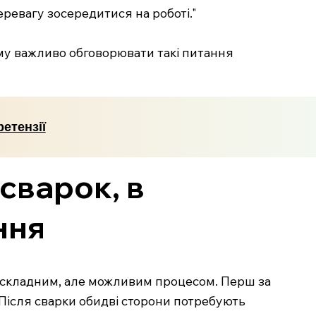
еревагу зосередитися на роботі."
ому важливо обговорювати такі питання
етензії
 сварок, в
ння
є складним, але можливим процесом. Перш за
 Після сварки обидві сторони потребують