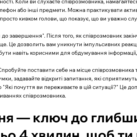
сті. Коли ви слухаєте співрозмовника, намагайтеся 
телефон або інші предмети. Можна практикувати акти
о просто кивком голови, що показує, що ви уважно сл
до завершення". Після того, як співрозмовник закін
ще. Це дозволить вам уникнути імпульсивних реакцій
ути навіть корисними для обдумування інформації,
Спробуйте поставити себе на місце співрозмовника 
думки, задавайте відкриті запитання, які сприятиму
о "Які почуття ви переживаєте в цій ситуації?" Це
живаннях співрозмовника.
я — ключ до глибших
ьо 4 хвилин, щоб ти