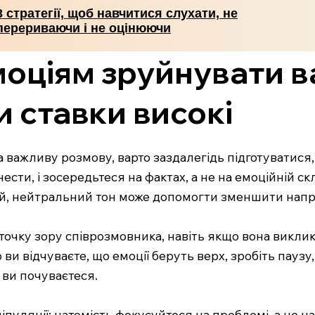
3 стратегії, щоб навчитися слухати, не
перериваючи і не оцінюючи
моціям зруйнувати 
и ставки високі
важливу розмову, варто заздалегідь підготуватися,
ести, і зосередьтеся на фактах, а не на емоційній с
вий, нейтральний тон може допомогти зменшити напр
очку зору співрозмовника, навіть якщо вона виклика
 ви відчуваєте, що емоції беруть верх, зробіть паузу
к ви почуваєтеся.
іпуляції; натомість фокусуйтеся на проблемі, а не на