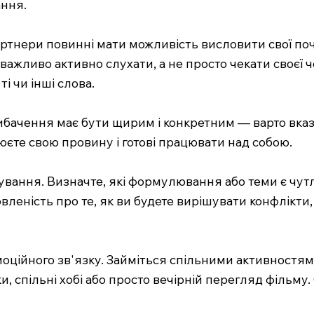
ання.
партнери повинні мати можливість висловити свої по
жливо активно слухати, а не просто чекати своєї ч
і чи інші слова.
ибачення має бути щирим і конкретним — варто вказ
єте свою провину і готові працювати над собою.
ування. Визначте, які формулювання або теми є чутл
вленість про те, як ви будете вирішувати конфлікт
ційного зв'язку. Займіться спільними активностям
и, спільні хобі або просто вечірній перегляд фільм