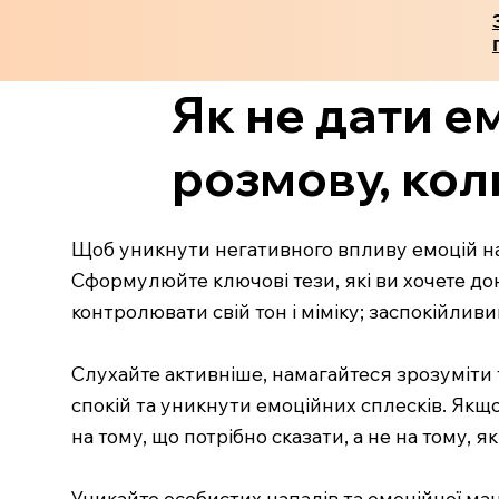
Як не дати е
розмову, кол
Щоб уникнути негативного впливу емоцій на 
Сформулюйте ключові тези, які ви хочете дон
контролювати свій тон і міміку; заспокійли
Слухайте активніше, намагайтеся зрозуміти т
спокій та уникнути емоційних сплесків. Якщо
на тому, що потрібно сказати, а не на тому, я
Уникайте особистих нападів та емоційної ман