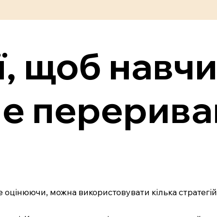
ії, щоб навч
не перерива
 оцінюючи, можна використовувати кілька стратегій