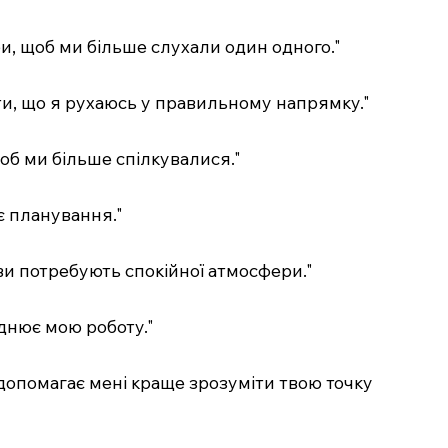
би, щоб ми більше слухали один одного."
ати, що я рухаюсь у правильному напрямку."
щоб ми більше спілкувалися."
є планування."
ви потребують спокійної атмосфери."
аднює мою роботу."
е допомагає мені краще зрозуміти твою точку