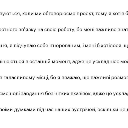
ховуються, коли ми обговорюємо проект, тому я хотів 
ротного зв’язку на свою роботу, бо мені важливо зн
ня, я відчуваю себе ігнорованим, і мені б хотілося, 
змінюються в останній момент, адже це ускладнює мо
в галасливому місці, бо я вважаю, що важливі розмо
ємо нові завдання без чітких вказівок, адже це ускл
 своїми думками під час наших зустрічей, оскільки ц