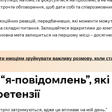
трочте обговорення, щоб дати собі та співрозмовни
моційних реакцій, передбачивши, які моменти можу
на складні питання. Залишайтеся відкритими до комп
сновна мета залишиться на першому місці – досягне
ати емоціям зруйнувати важливу розмову, коли ст
 “я-повідомлень”, я
ретензії
трічі затримуються, адже це впливає на мій день."