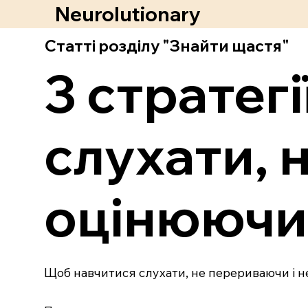
Neurolutionary
Статті розділу "Знайти щастя"
3 стратег
слухати, 
оцінюючи
Щоб навчитися слухати, не перериваючи і не