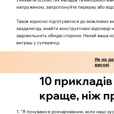
напруженою, запропонуйте перерву або відс
Також корисно підготуватися до можливих е
заздалегідь знайти конструктивні відповіді 
задовольнить обидві сторони. Нехай ваша о
виграш у суперечці.
Як не д
високі
10 прикладів
краще, ніж п
1. "Я почуваюся розчарованим, коли наші зус