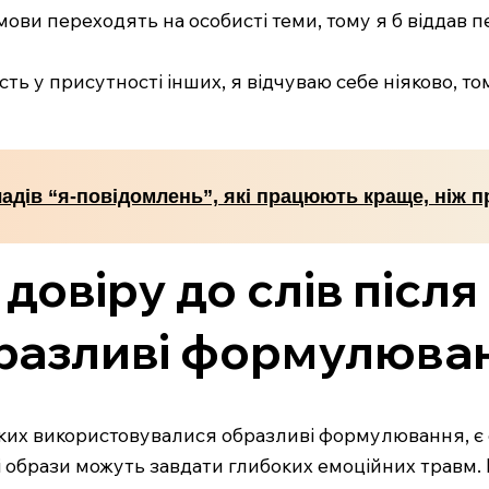
ови переходять на особисті теми, тому я б віддав п
ть у присутності інших, я відчуваю себе ніяково, т
адів “я-повідомлень”, які працюють краще, ніж пр
довіру до слів після
бразливі формулюва
в яких використовувалися образливі формулювання, 
 і образи можуть завдати глибоких емоційних травм.