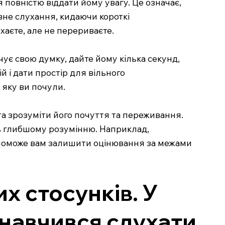
повністю віддати йому увагу. Це означає,
вне слухання, кидаючи короткі
ухаєте, але не перериваєте.
чує свою думку, дайте йому кілька секунд,
 і дати простір для вільного
 яку ви почули.
та зрозуміти його почуття та переживання.
ть глибшому розумінню. Наприклад,
 допоможе вам залишити оцінювання за межами
 стосунків. У
 навчився слухати