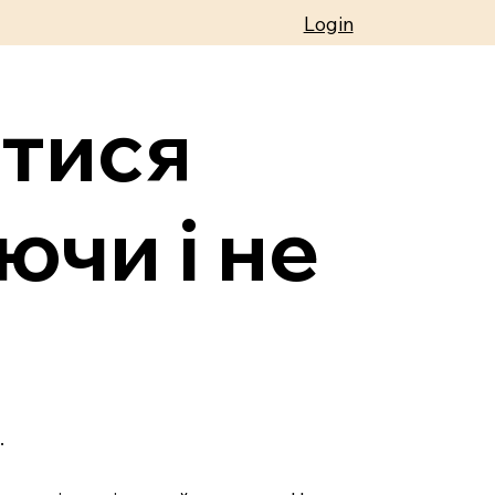
Login
итися
ючи і не
.