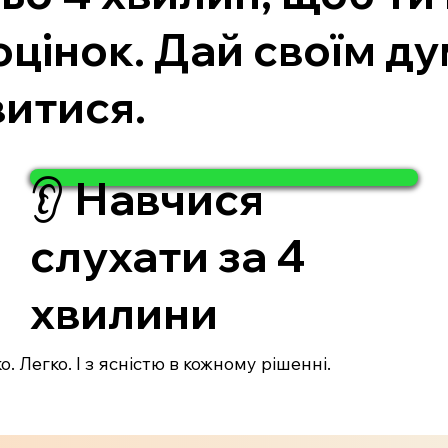
оцінок. Дай своїм ду
итися.
👂 Навчися
слухати за 4
хвилини
. Легко. І з ясністю в кожному рішенні.