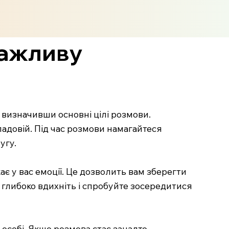
важливу
 визначивши основні цілі розмови.
кладовій. Під час розмови намагайтеся
угу.
є у вас емоції. Це дозволить вам зберегти
, глибоко вдихніть і спробуйте зосередитися
 особі. Якщо розмова стає занадто