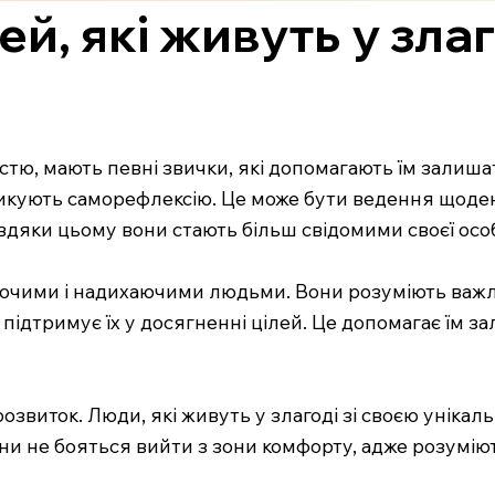
й, які живуть у злаг
істю, мають певні звички, які допомагають їм залиша
икують саморефлексію. Це може бути ведення щоден
Завдяки цьому вони стають більш свідомими своєї особ
уючими і надихаючими людьми. Вони розуміють важли
ь і підтримує їх у досягненні цілей. Це допомагає ї
озвиток. Люди, які живуть у злагоді зі своєю унікаль
они не бояться вийти з зони комфорту, адже розумію