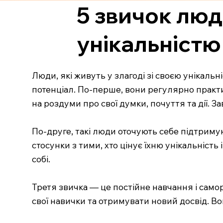
5 звичок люде
унікальністю
Люди, які живуть у злагоді зі своєю унікальн
потенціал. По-перше, вони регулярно практ
на роздуми про свої думки, почуття та дії. 
По-друге, такі люди оточують себе підтрим
стосунки з тими, хто цінує їхню унікальніст
собі.
Третя звичка — це постійне навчання і самор
свої навички та отримувати новий досвід. В