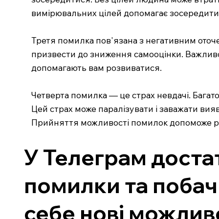
вимірювальних цілей допомагає зосередитис
Третя помилка пов'язана з негативним оточ
призвести до зниження самооцінки. Важливо
допомагають вам розвиватися.
Четверта помилка — це страх невдачі. Бага
Цей страх може паралізувати і заважати вия
Прийняття можливості помилок допоможе роз
У Телеграм достат
помилки та побач
себе нові можливо