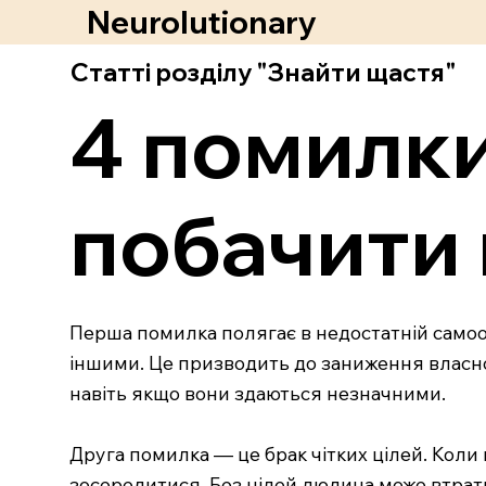
Neurolutionary
Статті розділу "Знайти щастя"
4 помилки
побачити 
Перша помилка полягає в недостатній самооц
іншими. Це призводить до заниження власної
навіть якщо вони здаються незначними.
Друга помилка — це брак чітких цілей. Коли 
зосередитися. Без цілей людина може втрати