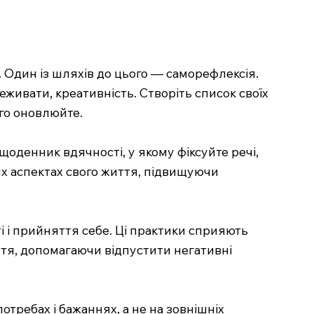
 Один із шляхів до цього — саморефлексія.
еживати, креативність. Створіть список своїх
ого оновлюйте.
оденник вдячності, у якому фіксуйте речі,
их аспектах свого життя, підвищуючи
 і прийняття себе. Ці практики сприяють
тя, допомагаючи відпустити негативні
требах і бажаннях, а не на зовнішніх