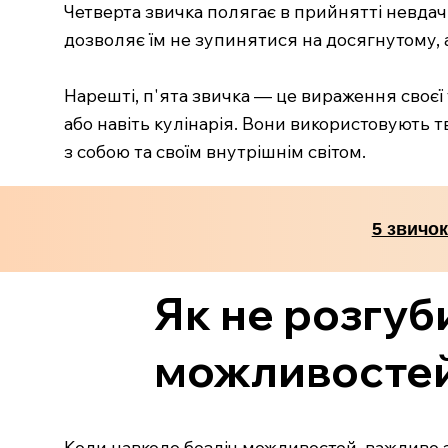
Четверта звичка полягає в прийнятті невдач
дозволяє їм не зупинятися на досягнутому,
Нарешті, п'ята звичка — це вираження своєї
або навіть кулінарія. Вони використовують тв
з собою та своїм внутрішнім світом.
5 звичок
Як не розгуб
можливосте
Коли навколо безліч можливостей, важливо з