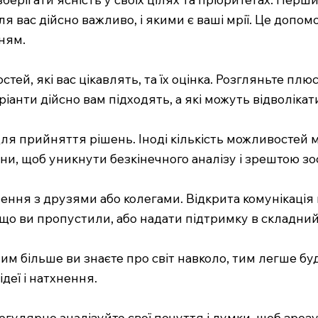
ля вас дійсно важливо, і якими є ваші мрії. Це допом
ням.
й, які вас цікавлять, та їх оцінка. Розгляньте плюс
варіанти дійсно вам підходять, а які можуть відволікат
я прийняття рішень. Іноді кількість можливостей м
ни, щоб уникнути безкінечного аналізу і зрештою зо
шення з друзями або колегами. Відкрита комунікація
 що ви пропустили, або надати підтримку в складни
им більше ви знаєте про світ навколо, тим легше бу
ідеї і натхнення.
гулярно аналізуйте свої почуття і думки, щоб зроз