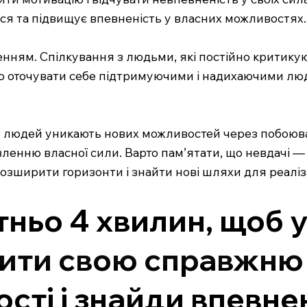
я та підвищує впевненість у власних можливостях.
енням. Спілкування з людьми, які постійно критику
 оточувати себе підтримуючими і надихаючими людьм
то людей уникають нових можливостей через побоюв
вленню власної сили. Варто пам’ятати, що невдачі —
ширити горизонти і знайти нові шляхи для реалізац
ньо 4 хвилин, щоб у
ити свою справжню 
сті і знайди впевнені