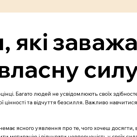
, які заваж
власну сил
інці. Багато людей не усвідомлюють своїх здібносте
 цінності та відчуття безсилля. Важливо навчитися в
немає ясного уявлення про те, чого хочеш досягти, 
ти мотивацію і відчувати невпевненість у своїх сил