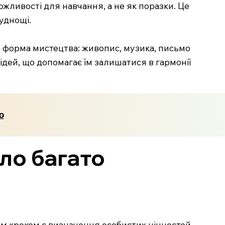
жливості для навчання, а не як поразки. Це
уднощі.
ка форма мистецтва: живопис, музика, письмо
 ідей, що допомагає їм залишатися в гармонії
ю
оло багато
шим кроком є визначення особистих цінностей