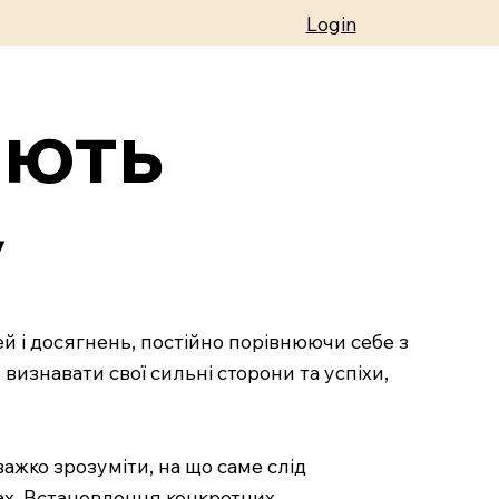
Login
ають
у
й і досягнень, постійно порівнюючи себе з
изнавати свої сильні сторони та успіхи,
важко зрозуміти, на що саме слід
ах. Встановлення конкретних,