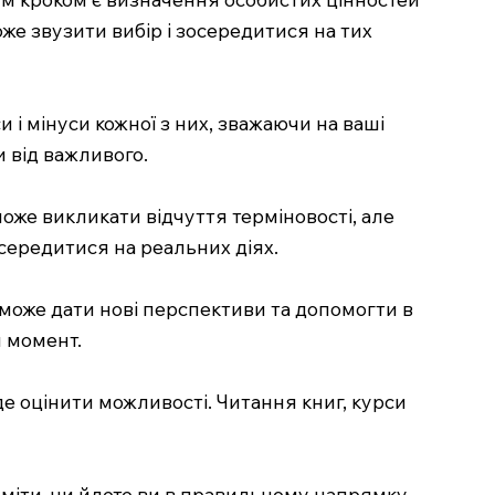
оже звузити вибір і зосередитися на тих
и і мінуси кожної з них, зважаючи на ваші
и від важливого.
оже викликати відчуття терміновості, але
середитися на реальних діях.
 може дати нові перспективи та допомогти в
й момент.
де оцінити можливості. Читання книг, курси
уміти, чи йдете ви в правильному напрямку.