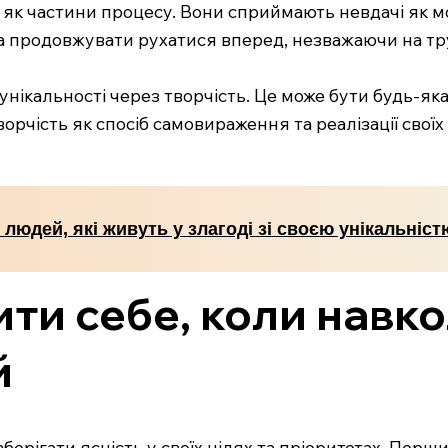
 як частини процесу. Вони сприймають невдачі як мо
 а продовжувати рухатися вперед, незважаючи на тр
 унікальності через творчість. Це може бути будь-я
орчість як спосіб самовираження та реалізації своїх
 людей, які живуть у злагоді зі своєю унікальніст
ити себе, коли навк
й
берігати ясність у своїх цілях та пріоритетах. Пер