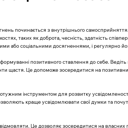
сягнень починається з внутрішнього самосприйняття.
остях, таких як доброта, чесність, здатність співпер
льними або соціальними досягненнями, і регулярно й
формуванні позитивного ставлення до себе. Ведіть щ
оменти щастя. Це допоможе зосередитися на позитивн
потужним інструментом для розвитку усвідомленості
зволяють краще усвідомлювати свої думки та почут
відмовляти. Це дозволяє зосередитися на власних по