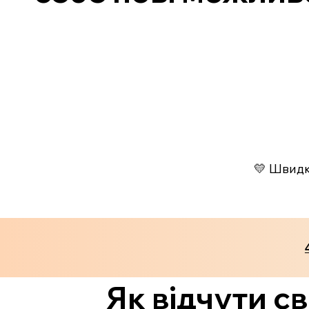
💛 Швидко
Як відчути св