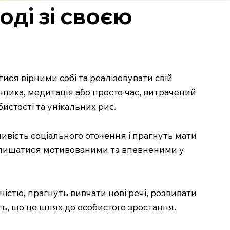
оді зі своєю
тися вірними собі та реалізовувати свій
ника, медитація або просто час, витрачений
истості та унікальних рис.
вість соціального оточення і прагнуть мати
м залишатися мотивованими та впевненими у
ністю, прагнуть вивчати нові речі, розвивати
ть, що це шлях до особистого зростання.