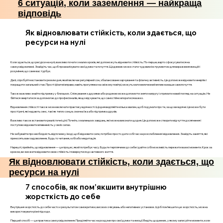
6 ситуацій, коли заземлення — найкраща
відповідь
Як відновлювати стійкість, коли здається, що
ресурси на нулі
Коли здається, що ресурси на нулі, важливо почати з малих кроків, які допоможуть відновити стійкість. По-перше, варто сфокусуватися на
самоусвідомленні. Знайдіть час, щоб проаналізувати свої думки та почуття. Щоденник може стати чудовим інструментом для вираження емоцій і
розуміння, що саме вас турбує.
Далі, спробуйте встановити режим дня, який включає регулярний сон, збалансоване харчування та фізичну активність. Це допоможе відновити енергію і
покращити загальний стан. Прості фізичні вправи, навіть прогулянки на свіжому повітрі, можуть мати величезний вплив на ваше самопочуття.
Також важливо знайти підтримку у близьких. Спілкування з друзями або родиною може допомогти зняти напругу і отримати новий погляд на ситуацію. Не
бійтеся звертатися за допомогою до професіоналів, якщо відчуваєте, що самостійно впоратися важко.
Відновлення стійкості також може включати практику вдячності. Щодня виділяйте кілька хвилин, щоб подумати про те, за що ви вдячні. Це може бути
прості речі, які надають сенс, такі як тепло сонця, смачна їжа або підтримка друзів.
Важливо також встановити реалістичні цілі. Почніть з маленьких завдань, які можна виконати щодня. Це допоможе створити відчуття досягнення і
поступово відновити впевненість у своїх силах.
Не забувайте про необхідність відпочинку. Іноді, щоб відновити сили, потрібно просто дати собі час на розслаблення і відновлення. Знайдіть заняття, які
приносять вам задоволення, будь то читання, хобі або медитація.
Нарешті, прийміть, що відновлення — це процес, який потребує часу. Будьте терплячими до себе і дайте собі можливість пережити важкі моменти. Крок за
кроком, ви зможете відновити свою стійкість і повернутися до активного життя.
Як відновлювати стійкість, коли здається, що
ресурси на нулі
7 способів, як пом’якшити внутрішню
жорсткість до себе
Внутрішня жорсткість до себе часто є результатом самокритики, високих очікувань або негативних установок. Щоб пом’якшити цю жорсткість, можна
використовувати різні підходи.
Перший спосіб — це практика самоусвідомлення. Приділяйте час на роздуми про свої думки та емоції. Ведіть щоденник, у якому записуйте моменти, коли