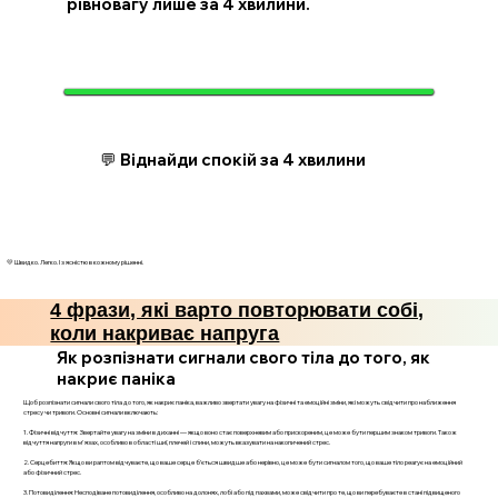
рівновагу лише за 4 хвилини.
💬 Віднайди спокій за 4 хвилини
💛 Швидко. Легко. І з ясністю в кожному рішенні.
4 фрази, які варто повторювати собі,
коли накриває напруга
Як розпізнати сигнали свого тіла до того, як
накриє паніка
Щоб розпізнати сигнали свого тіла до того, як накриє паніка, важливо звертати увагу на фізичні та емоційні зміни, які можуть свідчити про наближення
стресу чи тривоги. Основні сигнали включають:
1. Фізичні відчуття: Звертайте увагу на зміни в диханні — якщо воно стає поверхневим або прискореним, це може бути першим знаком тривоги. Також
відчуття напруги в м'язах, особливо в області шиї, плечей і спини, можуть вказувати на накопичений стрес.
2. Серцебиття: Якщо ви раптом відчуваєте, що ваше серце б’ється швидше або нерівно, це може бути сигналом того, що ваше тіло реагує на емоційний
або фізичний стрес.
3. Потовиділення: Несподіване потовиділення, особливо на долонях, лобі або під пахвами, може свідчити про те, що ви перебуваєте в стані підвищеного