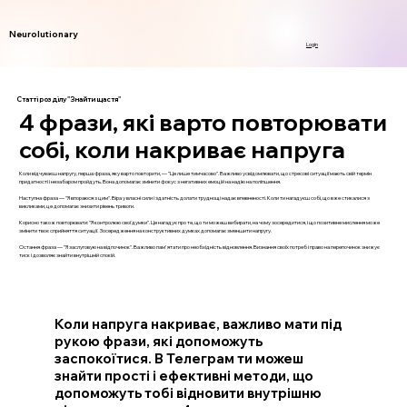
Neurolutionary
Login
Статті розділу "Знайти щастя"
4 фрази, які варто повторювати
собі, коли накриває напруга
Коли відчуваєш напругу, перша фраза, яку варто повторити, — "Це лише тимчасово". Важливо усвідомлювати, що стресові ситуації мають свій термін
придатності і незабаром пройдуть. Вона допомагає змінити фокус з негативних емоцій на надію на поліпшення.
Наступна фраза — "Я впораюся з цим". Віра у власні сили і здатність долати труднощі надає впевненості. Коли ти нагадуєш собі, що вже стикалися з
викликами, це допомагає знизити рівень тривоги.
Корисно також повторювати: "Я контролюю свої думки". Це нагадує про те, що ти можеш вибирати, на чому зосередитися, і що позитивне мислення може
змінити твоє сприйняття ситуації. Зосередження на конструктивних думках допомагає зменшити напругу.
Остання фраза — "Я заслуговую на відпочинок". Важливо пам'ятати про необхідність відновлення. Визнання своїх потреб і право на перепочинок знижує
тиск і дозволяє знайти внутрішній спокій.
Коли напруга накриває, важливо мати під
рукою фрази, які допоможуть
заспокоїтися. В Телеграм ти можеш
знайти прості і ефективні методи, що
допоможуть тобі відновити внутрішню