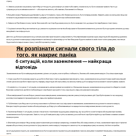
стресу.
4. Зміни в шлунково-кишковому тракті: Відчуття нудоти, дискомфорту в животі або навіть спазми можуть бути ознаками тривоги. Часто це
супроводжується змінами в апетиті — або втратою апетиту, або навпаки, бажанням їсти більше.
5. Емоційні ознаки: Підвищена дратівливість, відчуття тривоги, страху або безвиході можуть бути попередженням. Зверніть увагу на свої думки: якщо ви
починаєте зациклюватися на негативних сценаріях, це може свідчити про наближення паніки.
6. Зміни в сні: Проблеми зі сном, такі як безсоння або часті пробудження, можуть бути ознаками того, що ваше тіло перебуває в стані стресу.
7. Соціальні сигнали: Якщо ви помічаєте, що уникаєте соціальних контактів або відчуваєте бажання ізолюватися, це може бути ще одним сигналом, що ваш
емоційний стан погіршується.
Для того, щоб вчасно реагувати на ці сигнали, важливо практикувати усвідомленість. Регулярні вправи на релаксацію, медитація або ведення щоденника
можуть допомогти вам краще усвідомлювати свої емоції та фізичні відчуття. Чим більше ви будете знайомі зі своїм тілом та його реакціями, тим легше
буде помітити перші ознаки стресу і запобігти розвитку паніки.
Як розпізнати сигнали свого тіла до
того, як накриє паніка
6 ситуацій, коли заземлення — найкраща
відповідь
Заземлення може бути найкращим рішенням у різних ситуаціях, коли потрібна стабільність, безпека або зменшення напруги. Ось кілька прикладів:
1. Стрес на роботі: Коли ви відчуваєте, що робочі обов'язки стають надмірними і викликають стрес, заземлення може допомогти вам знайти внутрішній
спокій. Це можна зробити через коротку перерву, медитацію або прогулянку на свіжому повітрі, щоб зосередитися на моменті і знизити рівень тривоги.
2. Конфлікти у стосунках: У ситуаціях, коли виникають непорозуміння чи конфлікти з близькими людьми, заземлення може допомогти зберегти спокій.
Важливо зупинитися, зробити глибокий вдих і спробувати зрозуміти точку зору іншого, перш ніж реагувати емоційно.
3. Важливі рішення: Коли необхідно ухвалити важливе рішення, заземлення дозволяє уникнути імпульсивних дій. Спробуйте провести час наодинці,
розглянути всі варіанти і проаналізувати їх, перш ніж приймати рішення.
4. Публічні виступи: Якщо ви готуєтеся до важливого публічного виступу і відчуваєте хвилювання, заземлення може допомогти знизити напругу.
Використовуйте дихальні техніки або візуалізацію, щоб відчути себе впевненіше і зосередитися на повідомленні, яке ви хочете донести.
5. Технічні проблеми: У ситуаціях, коли ви стикаєтеся з технічними труднощами, наприклад, під час роботи з комп'ютером або іншими пристроями,
заземлення може бути корисним. Замість того щоб панікувати, відступіть на хвилину, розслабтеся і спробуйте підійти до проблеми з новими силами і
ясним розумом.
6. Фізичний дискомфорт: Якщо ви відчуваєте фізичний дискомфорт, наприклад, головний біль або напруження у м'язах, заземлення через прості фізичні
вправи або розтяжку може допомогти. Це дозволить зняти напругу і покращити самопочуття, зосередивши увагу на своєму тілі і його потребах.
Ці ситуації демонструють, як заземлення може бути корисним інструментом для управління стресом, емоціями та прийняттям рішень у повсякденному
житті.