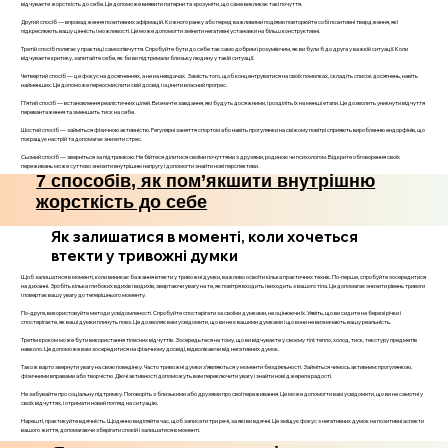
відчуваєте жорсткість до себе. Це допоможе виявити патерни та зрозуміти, що саме викликає такі почуття.
Другий спосіб — впровадження позитивних афірмацій. Кожного ранку або перед важливими подіями повторюйте собі позитивні твердження, які
підкреслюють вашу цінність і можливості. Це може допомогти змінити негативні установки на більш конструктивні.
Третій спосіб полягає у практиці самоспівчуття. Спробуйте бути до себе так само добрим і розуміючим, як ви були б до друга у важкій ситуації. Коли
відчуваєте критику, запитайте себе, як би ви підтримали близьку людину у такій ситуації.
Четвертий спосіб — це фокус на досягненнях, а не на невдачах. Замість того, щоб концентруватися на своїх помилках, складіть список досягнень, навіть
найменших. Це допоможе переосмислити свій досвід і оцінити власний прогрес.
П’ятий спосіб — встановлення реалістичних цілей. Визначте завдання, які будуть досяжними, і розділіть їх на менші етапи. Це дозволить уникнути відчуття
перевантаження та зменшить тиск на себе.
Шостий спосіб — займіться фізичною активністю. Регулярні заняття спортом або навіть прогулянки на свіжому повітрі сприяють виробленню ендорфінів, що
покращує настрій та допомагає знизити стрес.
Сьомий спосіб — зверніться за підтримкою. Не бійтеся ділитися своїми почуттями з друзями, родиною чи психологом. Відкрите обговорення своїх
переживань може суттєво знизити внутрішню напругу і допомогти знайти нові перспективи.
7 способів, як пом’якшити внутрішню
жорсткість до себе
Як залишатися в моменті, коли хочеться
втекти у тривожні думки
Щоб залишатися в моменті, коли виникає бажання втекти у тривожні думки, важливо освоїти кілька практичних технік. По-перше, спробуйте зосередитися
на диханні. Зробіть кілька глибоких вдихів і видихів, звертаючи увагу на те, як повітря входить і виходить з вашого тіла. Це допомагає знизити рівень тривоги
і повертає вашу увагу до теперішнього моменту.
По-друге, використовуйте методи усвідомленості. Спробуйте спостерігати за своїми думками, не оцінюючи їх. Уявіть, що ви сидите на березі річки і
спостерігаєте, як ваші думки плинуть повз. Це дозволяє вам усвідомити, що ви не є вашими думками і що вони не визначають вашу реальність.
Третім кроком може бути використання тілесних відчуттів. Зосередьтеся на тому, що ви відчуваєте у своєму тілі: тепло, холод, тиск, текстуру предметів
навколо. Це допоможе вам зосередитися на фізичному досвіді, відволікаючи від негативних думок.
Також варто звернути увагу на свою поведінку. Часто тривожні думки з’являються у моменти бездіяльності. Займіться чимось активним: прогулянкою,
фізичними вправами або творчістю. Діючі активності допоможуть вам переключити увагу і знайти нові джерела радості.
Не забувайте про соціальну підтримку. Поговоріть з близькими або друзями про свої переживання. Це може допомогти вам усвідомити, що ви не самотні у
своїх відчуттях, і отримати новий погляд на ситуацію.
Нарешті, практикуйте вдячність. Щоденно виділяйте час, щоб записати три речі, за які ви вдячні. Це зміщує фокус з негативних думок на позитивні аспекти
вашого життя, допомагаючи зберігати спокій і залишатися в моменті.