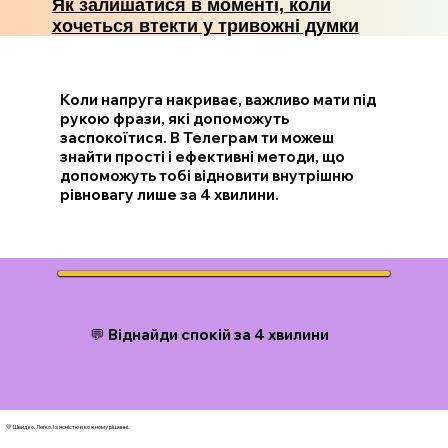
Як залишатися в моменті, коли
хочеться втекти у тривожні думки
Коли напруга накриває, важливо мати під
рукою фрази, які допоможуть
заспокоїтися. В Телеграм ти можеш
знайти прості і ефективні методи, що
допоможуть тобі відновити внутрішню
рівновагу лише за 4 хвилини.
💬 Віднайди спокій за 4 хвилини
💛 Швидко. Легко. І з ясністю в кожному рішенні.