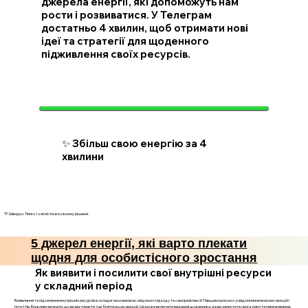
джерела енергії, які допоможуть нам
рости і розвиватися. У Телеграм
достатньо 4 хвилин, щоб отримати нові
ідеї та стратегії для щоденного
підживлення своїх ресурсів.
✨ Збільш свою енергію за 4
хвилини
💛 Швидко. Легко. І з ясністю в кожному рішенні.
5 джерел енергії, які варто плекати
щодня для особистісного зростання
Як виявити і посилити свої внутрішні ресурси
у складний період
Виявлення та підсилення внутрішніх ресурсів в складні часи вимагає свідомого підходу та саморефлексії. Першим кроком є усвідомлення власних емоцій і
почуттів. Важливо визнати, що ви відчуваєте, і не боятися цих емоцій. Це може включати ведення щоденника, де ви записуєте свої думки та переживання.