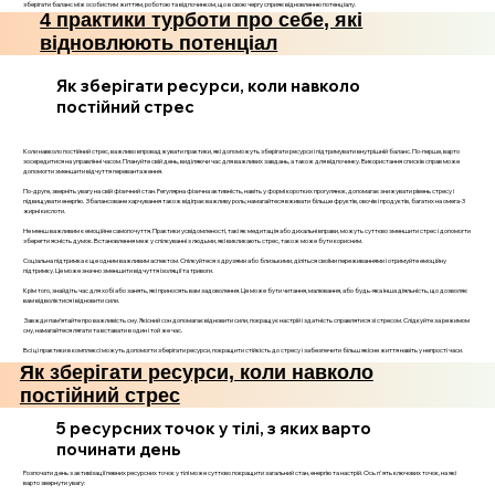
зберігати баланс між особистим життям, роботою та відпочинком, що в свою чергу сприяє відновленню потенціалу.
4 практики турботи про себе, які
відновлюють потенціал
Як зберігати ресурси, коли навколо
постійний стрес
Коли навколо постійний стрес, важливо впроваджувати практики, які допоможуть зберігати ресурси і підтримувати внутрішній баланс. По-перше, варто
зосередитися на управлінні часом. Плануйте свій день, виділяючи час для важливих завдань, а також для відпочинку. Використання списків справ може
допомогти зменшити відчуття перевантаження.
По-друге, зверніть увагу на свій фізичний стан. Регулярна фізична активність, навіть у формі коротких прогулянок, допомагає знижувати рівень стресу і
підвищувати енергію. Збалансоване харчування також відіграє важливу роль; намагайтеся вживати більше фруктів, овочів і продуктів, багатих на омега-3
жирні кислоти.
Не менш важливим є емоційне самопочуття. Практики усвідомленості, такі як медитація або дихальні вправи, можуть суттєво зменшити стрес і допомогти
зберегти ясність думок. Встановлення меж у спілкуванні з людьми, які викликають стрес, також може бути корисним.
Соціальна підтримка є ще одним важливим аспектом. Спілкуйтеся з друзями або близькими, діліться своїми переживаннями і отримуйте емоційну
підтримку. Це може значно зменшити відчуття ізоляції та тривоги.
Крім того, знайдіть час для хобі або занять, які приносять вам задоволення. Це може бути читання, малювання, або будь-яка інша діяльність, що дозволяє
вам відволіктися і відновити сили.
Завжди пам’ятайте про важливість сну. Якісний сон допомагає відновити сили, покращує настрій і здатність справлятися зі стресом. Слідкуйте за режимом
сну, намагайтеся лягати та вставати в один і той же час.
Всі ці практики в комплексі можуть допомогти зберігати ресурси, покращити стійкість до стресу і забезпечити більш якісне життя навіть у непрості часи.
Як зберігати ресурси, коли навколо
постійний стрес
5 ресурсних точок у тілі, з яких варто
починати день
Розпочати день з активізації певних ресурсних точок у тілі може суттєво покращити загальний стан, енергію та настрій. Ось п'ять ключових точок, на які
варто звернути увагу: