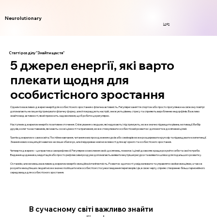
Neurolutionary
Login
Статті розділу "Знайти щастя"
5 джерел енергії, які варто
плекати щодня для
особистісного зростання
Одним із важливих джерел енергії для особистісного зростання є фізична активність. Регулярні заняття спортом або просто прогулянки на свіжому повітрі
допомагають не лише підтримувати фізичну форму, але й покращують настрій, знижують рівень стресу та сприяють виробленню ендорфінів. Важливо
знайти вид активності, який приносить задоволення, щоб робити це регулярно.
Наступним джерелом енергії є позитивне оточення. Спілкування з людьми, які надихають і підтримують, може значно підвищити рівень мотивації. Вибір
друзів, колег та наставників, які мають схожі цінності та прагнення, може стимулювати особистісний розвиток і допомогти в досягненні цілей.
Третім джерелом є самоосвіта. Постійне навчання, читання книг, проходження курсів або семінарів може розширювати кругозір та підвищувати компетенції.
Знання нових концепцій і навичок не лише збагачує, але й відкриває нові можливості для кар'єрного та особистісного зростання.
Четверте джерело – це практика саморефлексії. Регулярне осмислення своїх досягнень, помилок і цілей дозволяє краще розуміти себе та свої потреби.
Ведення щоденника, медитація або просто рефлексивні роздуми допомагають виявити внутрішні ресурси та виявити шляхи для подальшого розвитку.
Останнім, але не менш важливим джерелом енергії є емоційна інтелігентність. Розвиток здатності усвідомлювати та управляти своїми емоціями, а також
розуміти емоції інших людей може значно поліпшити міжособистісні стосунки і ведення переговорів. Це, в свою чергу, сприяє створенню більш гармонійного
середовища для особистісного зростання.
В сучасному світі важливо знайти