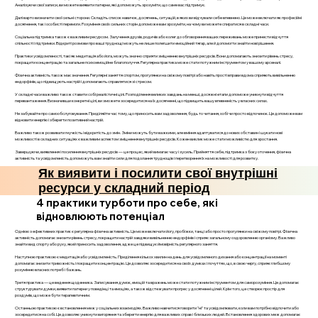
Аналізуючи свої записи, ви можете виявити патерни, які допоможуть зрозуміти, що саме вас підтримує.
Далі варто визначити свої сильні сторони. Складіть список навичок, досягнень, ситуацій, в яких ви відчували себе впевнено. Це може включати як професійні
досягнення, так і особисті перемоги. Розуміння своїх сильних сторін допоможе вам зрозуміти, на чому ви можете спиратися в складні часи.
Соціальна підтримка також є важливим ресурсом. Залучення друзів, родичів або колег до обговорення ваших переживань може принести відчуття
спільності і підтримки. Відкриті розмови про ваші труднощі можуть не лише полегшити емоційний тягар, але й допомогти знайти нові рішення.
Практики усвідомленості, такі як медитація або йога, можуть значно сприяти зміцненню внутрішніх ресурсів. Вони допомагають знизити рівень стресу,
покращити концентрацію та загальне психоемоційне благополуччя. Регулярна практика може стати потужним інструментом у вашому арсеналі.
Фізична активність також має значення. Регулярні заняття спортом, прогулянки на свіжому повітрі або навіть прості вправи вдома сприяють вивільненню
ендорфінів, що підвищують настрій і допомагають справлятися зі стресом.
У складні часи важливо також ставити собі реалістичні цілі. Розподілення великих завдань на менші, досяжні етапи допоможе уникнути відчуття
перевантаження. Визначивши конкретні цілі, ви зможете зосередитися на їх досягненні, що підвищить вашу впевненість у власних силах.
Не забувайте про самообслуговування. Приділяйте час тому, що приносить вам задоволення, будь то читання, хобі чи просто відпочинок. Це допоможе вам
відновити енергію і зберегти позитивний настрій.
Важливо також розвивати гнучкість і відкритість до змін. Зміни можуть бути важкими, але вміння адаптуватися до нових обставин і шукати нові
можливості в складних ситуаціях є важливим аспектом зміцнення внутрішніх ресурсів. Кожен виклик може стати можливістю для зростання.
Завершуючи, виявлення і посилення внутрішніх ресурсів — це процес, який вимагає часу і зусиль. Прийняття себе, підтримка з боку оточення, фізична
активність та усвідомленість допоможуть вам знайти сили для подолання труднощів і перетворення їх на можливості для розвитку.
Як виявити і посилити свої внутрішні
ресурси у складний період
4 практики турботи про себе, які
відновлюють потенціал
Однією з ефективних практик є регулярна фізична активність. Це може включати йогу, пробіжки, танці або просто прогулянки на свіжому повітрі. Фізична
активність допомагає знизити рівень стресу, покращити настрій завдяки вивільненню ендорфінів і сприяє загальному оздоровленню організму. Важливо
знайти вид спорту або руху, який приносить задоволення, адже це підвищує ймовірність регулярного заняття.
Наступною практикою є медитація або усвідомленість. Приділення кількох хвилин на день для усвідомленого дихання або концентрації на моменті
допомагає знизити тривожність і покращити концентрацію. Це дозволяє зосередитися на своїх думках і почуттях, що, в свою чергу, сприяє глибшому
розумінню власних потреб і бажань.
Третя практика — це ведення щоденника. Записування думок, емоцій та вражень може стати потужним інструментом для саморозуміння. Це допомагає
структурувати думки, виявити патерни у поведінці та емоціях, а також відстежувати прогрес у досягненні цілей. Крім того, це створює простір для
роздумів, що може бути терапевтичним.
Останньою практикою є встановлення меж у соціальних взаємодіях. Важливо навчитися говорити "ні" та усвідомлювати, коли вам потрібно відпочити або
зосередитися на собі. Це дозволяє уникнути вигоряння та зберегти енергію для важливих справ і близьких людей. Встановлення здорових меж допомагає