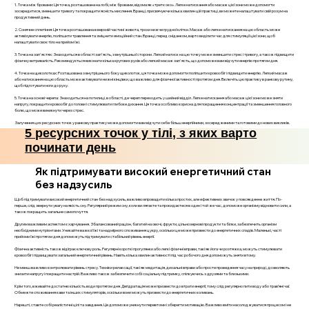
1. Точка між бровами: Ця точка, розташована на лобі, між бровами, відома як «третє око». Легке натискання або масаж цієї зони може допомогти
зосередитися, зменшити тривогу та покращити ясність мислення. Вранці, присвячуючи кілька хвилин цій практиці, ви можете налаштувати свій розум на
продуктивний день.
2. Сонячне сплетіння: Ця точка розташована в верхній частині живота, трохи нижче грудної клітки. Масаж або легке натискання на цю область може
активізувати енергію, поліпшити травлення та зміцнити емоційний стан. Вранці, перед сніданком, варто виділити час для стимуляції цієї зони, щоб
налаштувати своє тіло на прийом їжі.
3. Точка на зап'ястях: Знаходиться в області зап'ясть, з внутрішньої сторони. Легкий натиск на цю точку може зменшити стрес і тривогу, а також підвищити
фізичну витривалість. Рекомендується виконати кілька кругових рухів або легкий масаж зап'ясть, що допоможе вам відчути енергію протягом дня.
4. Точка на щиколотках: Розташована з внутрішнього боку щиколоток, ця точка може допомогти поліпшити кровообіг і підвищити енергію. Легкий масаж
або натискання на цю область може активувати нижні кінцівки, що важливо для фізичної активності протягом дня. Включіть цю практику в ранкову рутину,
щоб підготувати ноги до руху.
5. Точка на основі черепа: Знаходиться на потилиці, в області, де череп переходить у шийний відділ. Легке натискання або масаж цієї зони може зняти
напругу, покращити кровообіг до голови і стимулювати глибоке дихання. Ця точка особливо корисна для покращення концентрації та зменшення головного
болю, що може виникнути через стрес.
Залучення цих ресурсних точок у ранкову практику може допомогти вам відчути себе більш енергійними, зосередженими та готовими до нових викликів.
5 ресурсних точок у тілі, з яких варто
починати день
Як підтримувати високий енергетичний стан
без надзусиль
Щоб підтримувати високий енергетичний стан без надзусиль, важливо впровадити кілька простих, але ефективних звичок у повсякденне життя. По-
перше, слід звернути увагу на якість сну. Регулярний режим сну, коли ви лягаєте та прокидаєтеся в один і той же час, допоможе організму відновити сили, а
також покращить загальне самопочуття.
Другим важливим аспектом є харчування. Збалансований раціон, багатий на овочі, фрукти, цільнозернові продукти та білки, забезпечить організм
необхідними нутрієнтами. Уникайте важкої їжі та надмірного споживання цукру, оскільки це може призвести до енергетичних спадів. Маленькі, часті
прийоми їжі протягом дня допоможуть підтримувати стабільний рівень енергії.
Фізична активність також відіграє ключову роль. Регулярні короткі прогулянки або легкі фізичні вправи, такі як йога чи розтяжка, можуть стимулювати
кровообіг і підвищувати загальний енергетичний рівень. Навіть кілька хвилин активності під час робочого дня допоможуть зняти втому.
Не менш важливо контролювати рівень стресу. Техніки релаксації, такі як медитація, дихальні вправи або просте проведення часу на природі, дозволяють
знизити напругу і покращити настрій. Важливо також забезпечити собі соціальну підтримку, спілкуючись з друзями та близькими.
Крім того, вживайте достатню кількість води протягом дня. Дегідратація може призвести до втрати енергії, тому слід регулярно пити воду або трав’яні чаї.
Обмежте споживання кави та інших стимуляторів, оскільки вони можуть призвести до енергетичних коливань.
Нарешті, ставте собі реалістичні цілі та завдання. Це допоможе уникнути перевтоми і зберегти мотивацію. Важливо вміти насолоджуватися процесом і не