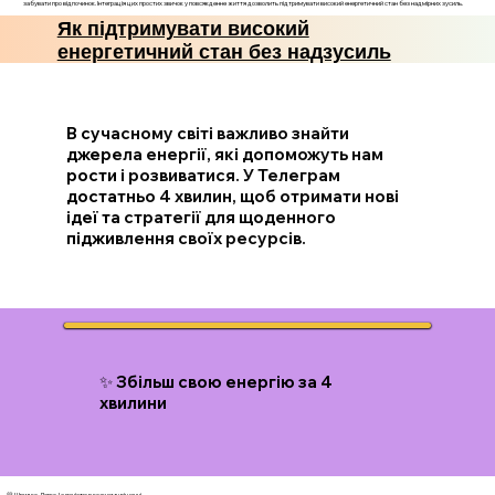
забувати про відпочинок. Інтеграція цих простих звичок у повсякденне життя дозволить підтримувати високий енергетичний стан без надмірних зусиль.
Як підтримувати високий
енергетичний стан без надзусиль
В сучасному світі важливо знайти
джерела енергії, які допоможуть нам
рости і розвиватися. У Телеграм
достатньо 4 хвилин, щоб отримати нові
ідеї та стратегії для щоденного
підживлення своїх ресурсів.
✨ Збільш свою енергію за 4
хвилини
💛 Швидко. Легко. І з ясністю в кожному рішенні.