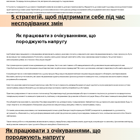
викликами. Зосередьтеся на діяльностях, які приносять вам радість і задоволення.
5. Гнучкість та відкритість до нового: Сприймайте зміни як можливість для зростання і розвитку. Відкритість до нових ідей та досвіду може допомогти вам
адаптуватися до нових умов. Пам’ятайте, що кожна зміна може стати шансом для вдосконалення себе, розширення своїх меж і відкриття нових
можливостей. Вчіться на досвіді та намагайтеся знайти позитивні аспекти в нових ситуаціях.
5 стратегій, щоб підтримати себе під час
несподіваних змін
Як працювати з очікуваннями, що
породжують напругу
Щоб ефективно працювати з очікуваннями, які викликають напругу, важливо спочатку усвідомити, які саме очікування викликають стрес. Це можуть бути
як внутрішні, так і зовнішні вимоги. Розпочніть з аналізу своїх думок і емоцій: запитайте себе, чому саме ви відчуваєте напругу. Чи це пов'язано з
непосильними цілями, чи з тиском з боку інших людей?
Наступним кроком є реалістичне оцінювання цих очікувань. Часто ми самі ставимо собі завищені вимоги або дозволяємо іншим нав’язувати їх нам.
Спробуйте розглянути свої очікування з іншої перспективи: чи дійсно вони справедливі? Які з них є досяжними, а які варто переглянути або навіть відкинути?
Комунікація також є ключовим елементом у цьому процесі. Якщо ваші очікування пов’язані з іншими людьми, відкрито обговоріть свої переживання.
Висловіть свої почуття і поясніть, які саме очікування вам здаються важкими. Це може допомогти зменшити тиск, оскільки ви зможете знайти спільне
розуміння або компроміс.
Крім того, важливо навчитися адаптуватися до змін. Життя часто приносить непередбачувані ситуації, і здатність гнучко реагувати на них може суттєво
знизити рівень напруги. Визнайте, що не завжди все йде за планом, і навчіться приймати ці обставини.
Практика усвідомленості також може стати в нагоді. Регулярні медитації, дихальні вправи або просто моменти тиші можуть допомогти зосередитися на
теперішньому моменті та зменшити тривожність, пов’язану з очікуваннями. Це дозволяє побачити ситуацію більш об’єктивно і зменшити емоційний тягар.
Не забувайте про важливість самоопіки. Регулярно виділяйте час для відпочинку та відновлення. Займайтеся тим, що приносить вам задоволення, будь то
спорт, творчість чи спілкування з близькими. Це допоможе зміцнити вашу емоційну стійкість і знизити рівень стресу.
Останнім, але не менш важливим, є встановлення реалістичних цілей. Використовуйте принципи SMART (конкретність, вимірюваність, досяжність,
актуальність, обмеженість у часі) для формулювання своїх цілей. Це допоможе уникнути розчарувань і зменшити тиск, оскільки ви зможете чітко бачити
свій прогрес.
Таким чином, робота з очікуваннями, які викликають напругу, передбачає усвідомлення, аналіз, адаптацію, комунікацію та самоопіку. Це комплексний підхід,
який дозволяє зменшити стрес і досягти більшого емоційного благополуччя.
Як працювати з очікуваннями, що
породжують напругу