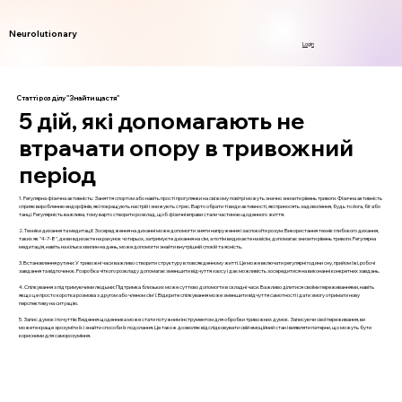
Neurolutionary
Login
Статті розділу "Знайти щастя"
5 дій, які допомагають не
втрачати опору в тривожний
період
1. Регулярна фізична активність: Заняття спортом або навіть прості прогулянки на свіжому повітрі можуть значно знизити рівень тривоги. Фізична активність
сприяє виробленню ендорфінів, які покращують настрій і знижують стрес. Варто обрати ті види активності, які приносять задоволення, будь то йога, біг або
танці. Регулярність важлива, тому варто створити розклад, щоб фізичні вправи стали частиною щоденного життя.
2. Техніки дихання та медитації: Зосередження на диханні може допомогти зняти напруження і заспокоїти розум. Використання технік глибокого дихання,
таких як "4-7-8", де ви вдихаєте на рахунок чотирьох, затримуєте дихання на сім, а потім видихаєте на вісім, допомагає знизити рівень тривоги. Регулярна
медитація, навіть на кілька хвилин на день, може допомогти знайти внутрішній спокій та ясність.
3. Встановлення рутини: У тривожні часи важливо створити структуру в повсякденному житті. Це може включати регулярні години сну, прийом їжі, робочі
завдання та відпочинок. Розробка чіткого розкладу допомагає зменшити відчуття хаосу і дає можливість зосередитися на виконанні конкретних завдань.
4. Спілкування з підтримуючими людьми: Підтримка близьких може суттєво допомогти в складні часи. Важливо ділитися своїми переживаннями, навіть
якщо це просто коротка розмова з другом або членом сім'ї. Відкрите спілкування може зменшити відчуття самотності і дати змогу отримати нову
перспективу на ситуацію.
5. Запис думок і почуттів: Ведення щоденника може стати потужним інструментом для обробки тривожних думок. Записуючи свої переживання, ви
можете краще зрозуміти їх і знайти способи їх подолання. Це також дозволяє відслідковувати свій емоційний стан і виявляти патерни, що можуть бути
корисними для саморозуміння.