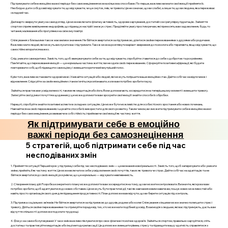
Підтримувати себе в емоційно важкі періоди без самознецінення можна кількома способами. По-перше, важливо визнати свої емоції і прийняти їх.
Необхідно дати собі дозвіл відчувати те, що відчуваєте, чи це смуток, гнів, чи тривога. Це не означає, що ви слабкі, а лише те, що ви людина, яка переживає
складний час.
Далі варто звернути увагу на самодогляд. Це може включати фізичну активність, здорове харчування, достатній сон і регулярну гідратацію. Зайняття
спортом сприяє вивільненню ендорфінів, що підвищує настрій і знижує стрес. Приділяйте увагу простим речам, які приносять вам задоволення, будь то
читання, малювання або прогулянки на свіжому повітрі.
Спілкування з близькими також має велике значення. Не бійтеся звертатися за підтримкою, ділитися своїми переживаннями з друзями або родичами.
Важливо мати людей, які можуть вислухати вас і підтримати. Також можна розглянути варіант звернення до психолога або терапевта, якщо відчуваєте, що
самостійно впоратися важко.
Слід уникати самокритики. Замість того, щоб звинувачувати себе за те, що відчуваєте, спробуйте ставитися до себе з добротою та розумінням.
Пам’ятайте, що переживання емоцій — це нормальна частина життя, і ви не одні в своїх переживаннях. Сформуйте позитивні афірмації, які будете
повторювати собі, щоб підвищити самооцінку і зменшити критичний внутрішній голос.
Крім того, важливо встановити здорові межі. Уникайте ситуацій або людей, які можуть погіршити ваше емоційне стан. Дайте собі час на відпочинок і
відновлення. Слідкуйте за своїм емоційним станом і вчіться розпізнавати, коли вам потрібно зробити паузу.
Займіться практиками усвідомленості, такими як медитація або йога. Вони допомагають зосередитися на теперішньому моменті і зменшити тривогу.
Записуйте свої думки і почуття в щоденнику; це може допомогти вам зрозуміти свої емоції і знайти способи їх обробки.
Нарешті, спробуйте знайти позитивні аспекти в складних ситуаціях. Це може бути можливістю для особистісного зростання або нових починань.
Навчайтеся на своїх переживаннях і шукайте способи їх використати для свого розвитку. Таким чином, ви зможете підтримувати себе в емоційно важкі
періоди без самознецінення, розвиваючи в собі стійкість і приймаючи свої емоції як частину життя.
Як підтримувати себе в емоційно
важкі періоди без самознецінення
5 стратегій, щоб підтримати себе під час
несподіваних змін
1. Прийняття ситуації: Перший крок у підтримці себе під час несподіваних змін — це визнання нової реальності. Замість того, щоб заперечувати або уникати
зміни, прийміть її як частину життя. Це може включати в себе усвідомлення своїх почуттів, таких як тривога чи страх. Дайте собі час на адаптацію та не
бійтеся звертатися до своїх емоцій, розуміючи, що це нормально — відчувати невпевненість.
2. Створення плану дій: Розробка конкретного плану може допомогти вам зосередитися на тому, що ви можете контролювати. Визначте, які кроки вам
потрібно зробити, щоб адаптуватися до нових обставин. Це можуть бути практичні дії, такі як навчання новим навичкам, пошук нових можливостей або
навіть просто організація свого дня для підвищення продуктивності. План допоможе вам відчути, що ви берете ситуацію під контроль.
3. Підтримка соціальних зв’язків: Не бійтеся звертатися за підтримкою до друзів, родини або колег. Спілкування з іншими може значно полегшити стрес і
тривогу. Діліться своїми переживаннями та отримуйте поради від тих, хто може мати подібний досвід. Взаємодія з людьми, які вас підтримують, дасть вам
відчуття спільності і допоможе подолати труднощі.
4. Фокус на самообслуговуванні: У часи змін важливо піклуватися про своє фізичне і психічне здоров’я. Займіться спортом, правильно харчуйтеся, спіть
достатньо та практикуйте медитацію або інші методи релаксації. Це допоможе зменшити рівень стресу та підвищити вашу здатність справлятися з