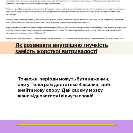
експериментування з новими підходами до повсякденних задач може допомогти тренувати гнучкість мислення. Замість того, щоб дотримуватися
усталених шляхів, варто спробувати різні методи вирішення проблем.
Четверте – це побудова підтримуючого оточення. Спілкування з людьми, які підтримують ваші прагнення до змін, може допомогти створити атмосферу, в
якій гнучкість буде заохочуватися. Це можуть бути друзі, родина або навіть професійні колеги, з якими можна поділитися досвідом і отримати нові
перспективи.
Також важливо розвивати навички адаптації. Це можна зробити, ставлячи себе в нові ситуації, які вимагатимуть швидких змін. Наприклад, можна взяти
участь у волонтерських проектах або навчальних курсах, які виходять за межі вашої звичної зони комфорту.
Нарешті, варто пам’ятати про значення саморефлексії. Регулярно аналізуючи свої думки, емоції та реакції, можна зрозуміти, де саме потрібно змінити підхід,
щоб стати більш гнучким. Це може включати запитання на кшталт: "Як я міг би по-іншому відреагувати в цій ситуації?" або "Що я можу зробити, щоб
підготуватися до можливих змін у майбутньому?".
Комбінуючи ці практики, можна поступово розвивати внутрішню гнучкість, що дозволить легше справлятися з викликами і адаптуватися до змін у житті.
Як розвивати внутрішню гнучкість
замість жорсткої витривалості
Тривожні періоди можуть бути важкими,
але у Телеграм достатньо 4 хвилин, щоб
знайти нову опору. Дай своєму мозку
шанс відновитися і відчути спокій.