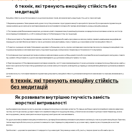
6 технік, які тренують емоційну стійкість без
медитацій
Емоційна стійкість може бути розвинута за допомогою різних технік, які не включають медитацію. Ось шість таких методів:
1. Ведення щоденника: Записування своїх думок і почуттів допомагає структурувати емоції та зрозуміти їх. Це може бути корисним інструментом для
саморозуміння, адже записуючи свої переживання, ви можете виявити патерни або тригери, які впливають на вашу емоційну реакцію.
2. Постановка цілей: Визначення конкретних, досяжних цілей і створення плану їх реалізації допомагає зосередитися на позитивних аспектах життя. Це
може підвищити впевненість у собі та зменшити відчуття безпорадності під час труднощів.
3. Фізична активність: Регулярні фізичні вправи, такі як йога, біг, плавання або навіть прогулянки на свіжому повітрі, сприяють вивільненню ендорфінів, які
покращують настрій. Фізична активність також допомагає знижувати рівень стресу і тривоги, що є важливим аспектом емоційної стійкості.
4. Розвиток соціальних зв'язків: Спілкування з друзями та близькими, участь у групах за інтересами чи волонтерство можуть покращити емоційний стан.
Соціальна підтримка є ключовим фактором у подоланні труднощів, оскільки вона створює відчуття належності та підтримки.
5. Когнітивна реструктуризація: Ця техніка полягає в зміні негативних думок на більш реалістичні або позитивні. Ви можете аналізувати свої думки, ставити
під сумнів їх обґрунтованість і шукати альтернативні варіанти, що допомагає зменшити тривогу та страх.
6. Практика вдячності: Регулярне визнання позитивних моментів у житті та висловлення вдячності за них допомагає зосередитися на добрих речах, навіть у
важкі часи. Це може бути простий щоденний ритуал, коли ви записуєте три речі, за які вдячні, що підвищує загальний емоційний фон і допомагає розвивати
стійкість.
Ці техніки можуть стати ефективними інструментами для розвитку емоційної стійкості, допомагаючи впоратися з викликами та стресами, які виникають у
житті.
6 технік, які тренують емоційну стійкість
без медитацій
Як розвивати внутрішню гнучкість замість
жорсткої витривалості
Щоб розвивати внутрішню гнучкість, важливо зосередитися на кількох ключових аспектах. По-перше, необхідно навчитися приймати зміни як невід’ємну
частину життя. Це означає, що варто перестати сприймати невдачі чи труднощі як кінець, а бачити в них можливості для зростання. Наприклад, можна
вести щоденник, у якому записувати не лише труднощі, але й уроки, які з них випливають.
По-друге, важливо розвивати емоційну інтелігентність. Це передбачає вміння розпізнавати і регулювати свої емоції, а також розуміти емоції інших. Практики,
такі як медитація або йога, можуть допомогти зменшити стрес і підвищити усвідомленість, що, в свою чергу, сприяє гнучкості в реакціях на життєві
виклики.
Третій аспект – це розвиток креативності та відкритості до нових ідей. Залучення до нових хобі, участь у творчих проектах або навіть просте